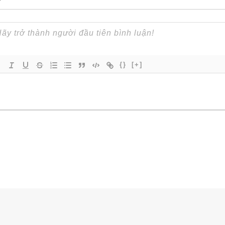
{}
[+]