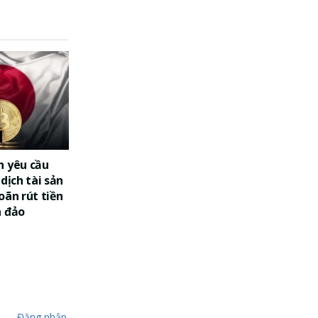
n yêu cầu
dịch tài sản
oãn rút tiền
a đảo
Đăng nhập