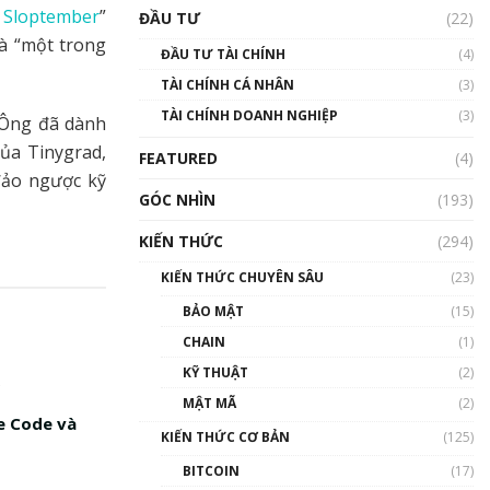
Triển vọng nào cho
 Sloptember
”
ĐẦU TƯ
(22)
Bitcoin. Thị trường liệu có
uptrend trong năm 2023? |
à “một trong
ĐẦU TƯ TÀI CHÍNH
(4)
Phổ cập Blockchain
TÀI CHÍNH CÁ NHÂN
(3)
00:02:14
TÀI CHÍNH DOANH NGHIỆP
(3)
. Ông đã dành
Nhìn lại năm 2022: Những
sự kiện ảnh hưởng đến hệ
ủa Tinygrad,
FEATURED
(4)
sinh thái tiền mã hoá |
đảo ngược kỹ
Phổ cập Blockchain
GÓC NHÌN
(193)
00:15:29
KIẾN THỨC
(294)
Nhìn lại năm 2022: Những
nhân vật ảnh hưởng nhất
KIẾN THỨC CHUYÊN SÂU
(23)
hệ sinh thái tiền mã hoá |
Phổ cập Blockchain
BẢO MẬT
(15)
00:16:07
CHAIN
(1)
Talkshow 27: Ranh giới
KỸ THUẬT
(2)
giữa tầm ảnh hưởng và sự
MẬT MÃ
(2)
thao túng giá | Phổ cập
e Code và
Blockchain
KIẾN THỨC CƠ BẢN
(125)
01:35:05
BITCOIN
(17)