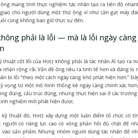
 ông mang tính thực nghiệm: tác nhân tạo ra tiến độ nhan
 giao cho người dùng một thứ ông ví như cần gạt máy đá
uối cùng không bao giờ thực sự đến.
hông phải là lỗi — mà là lỗi ngày càng
ện
 thuật cốt lõi của Hotz không phải là tác nhân AI tạo ra mã
 nhận rộng rãi. Vấn đề ông nêu ra tinh tế hơn và đáng lo 
hân bị lỗi “theo một cách ngày càng khó phát hiện hơn.” Đây
kỳ vọng từ một mô hình thống kê ngày càng chính xác hơn
ông đúng, cấu trúc đúng, nhưng thực hiện sai ở các trườn
 kinh nghiệm mới phát hiện được.
 kỹ thuật đó, Hotz xây dựng một luận điểm tổ chức có tí
 người có năng lực cao có vòng phản hồi đủ chặt để nh
ã vào sản phẩm. Nhưng nhóm người dùng tác nhân để n