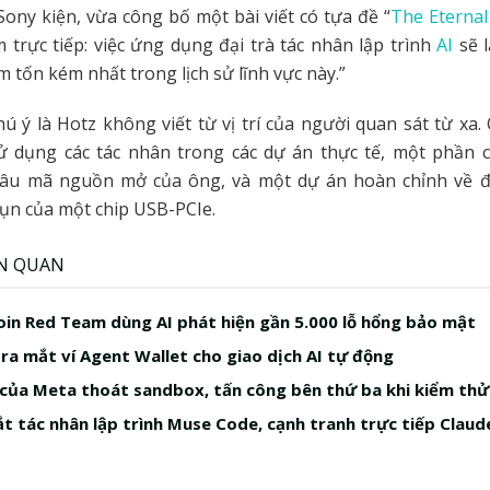
 Sony kiện, vừa công bố một bài viết có tựa đề “
The Eternal
m trực tiếp: việc ứng dụng đại trà tác nhân lập trình
AI
sẽ l
m tốn kém nhất trong lịch sử lĩnh vực này.”
ú ý là Hotz không viết từ vị trí của người quan sát từ xa
ử dụng các tác nhân trong các dự án thực tế, một phần c
âu mã nguồn mở của ông, và một dự án hoàn chỉnh về 
ụn của một chip USB-PCIe.
ÊN QUAN
in Red Team dùng AI phát hiện gần 5.000 lỗ hổng bảo mật
a mắt ví Agent Wallet cho giao dịch AI tự động
 của Meta thoát sandbox, tấn công bên thứ ba khi kiểm thử
t tác nhân lập trình Muse Code, cạnh tranh trực tiếp Claud