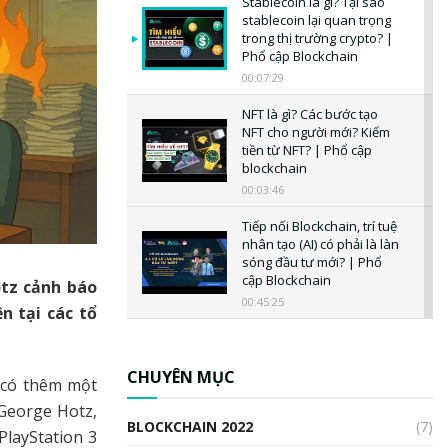
Stablecoin là gì? Tại sao
stablecoin lại quan trọng
trong thị trường crypto? |
Phổ cập Blockchain
00:07:29
NFT là gì? Các bước tạo
NFT cho người mới? Kiếm
tiền từ NFT? | Phổ cập
blockchain
00:03:46
Tiếp nối Blockchain, trí tuệ
nhân tạo (AI) có phải là làn
sóng đầu tư mới? | Phổ
cập Blockchain
otz cảnh báo
00:45:25
n tại các tổ
CBDC là gì? Tổng quan về
CBDC? Tại sao ngân hàng
trung ương lại quan trọng?
CHUYÊN MỤC
a có thêm một
| Phổ cập Blockchain
 George Hotz,
00:04:38
BLOCKCHAIN 2022
(7)
PlayStation 3