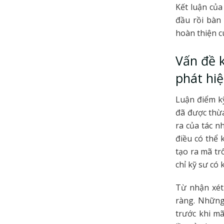
Kết luận của
đầu rồi bàn
hoàn thiện c
Vấn đề k
phát hi
Luận điểm kỹ
đã được thừa
ra của tác n
điều có thể 
tạo ra mã tr
chỉ kỹ sư có
Từ nhận xét
ràng. Những
trước khi m