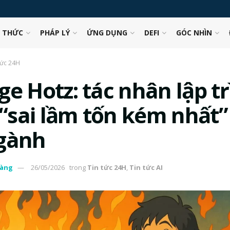
N THỨC
PHÁP LÝ
ỨNG DỤNG
DEFI
GÓC NHÌN
tức 24H
ge Hotz: tác nhân lập t
 “sai lầm tốn kém nhất” 
gành
àng
26/05/2026
trong
Tin tức 24H
,
Tin tức AI