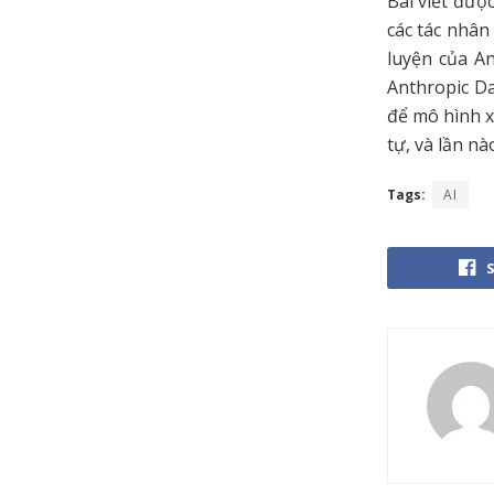
Bài viết đượ
các tác nhâ
luyện của An
Anthropic Da
để mô hình x
tự, và lần n
Tags:
AI