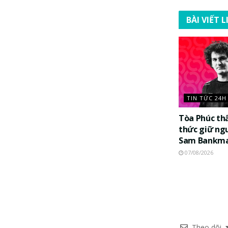
BÀI VIẾT 
TIN TỨC 24H
Tòa Phúc th
thức giữ ng
Sam Bankma
07/08/2026
Theo dõi