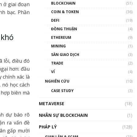
Nhân sự tương lại ngành
BLOCKCHAIN
(51)
h ở giai đoạn
Blockchain Việt Nam | Phổ
nh bạc. Phần
cập Blockchain
COIN & TOKEN
(36)
00:43:47
DEFI
(19)
ĐỒNG THUẬN
(4)
Blockchain đang được ứng
 khó
dụng ở Việt Nam như thể
ETHEREUM
(9)
nào?
MINING
(1)
00:39:31
SÀN GIAO DỊCH
(3)
Chìa khóa mở lối cơ hội
 lỗi, điều đó
TRADE
(2)
trước các quĩ đầu tư | Phổ
ngại hơn: đầu
cập Blockchain
VÍ
(4)
00:35:11
 chính xác là
NGHIÊN CỨU
(10)
, nó học cách
Talkshow 20: Biến động
CASE STUDY
(3)
g hợp biên mà
giá của tài sản truyền
thống & Crypto qua các
METAVERSE
cuộc chiến | Phổ cập
(18)
Blockchain
nh dự báo rõ
NHÂN SỰ BLOCKCHAIN
(1)
01:34:46
ận ra vấn đề
PHÁP LÝ
(128)
Talkshow 19: GameFi Việt
hân gấp mười
Nam – Báo động đỏ
GIAN LẬN & SCAM
(23)