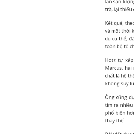
lần sản lượn
trà, lại thiế
Kết quả, the
và một thời 
dụ cụ thể, đ
toàn bộ tổ c
Hotz tự xếp
Marcus, hai
chất là hệ t
không suy lu
Ông cũng dự 
tìm ra nhiều
phổ biến hơn
thay thế.