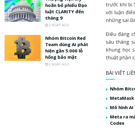
trước khi bị
hoãn bỏ phiếu Đạo
luật CLARITY đến
với luận điể
tháng 9
những sai lầ
2 NGÀY AGO
Điều đáng ch
Nhóm Bitcoin Red
sáu tháng s
Team dùng AI phát
khung học s
hiện gần 5.000 lỗ
hổng bảo mật
thuật phần s
2 NGÀY AGO
BÀI VIẾT LI
Nhóm Bitco
MetaMask r
Mô hình AI
Meta ra mắ
Codex