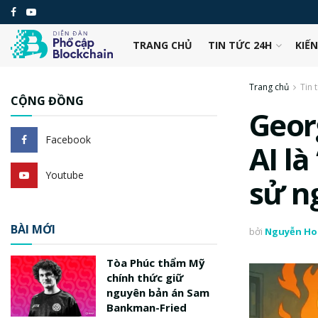
TRANG CHỦ
TIN TỨC 24H
KIẾ
Trang chủ
Tin 
CỘNG ĐỒNG
Geor
Facebook
AI là
Youtube
sử n
BÀI MỚI
bởi
Nguyễn Ho
Tòa Phúc thẩm Mỹ
chính thức giữ
nguyên bản án Sam
Bankman-Fried