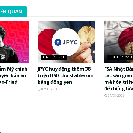
LIÊN QUAN
TIN TỨC 24H
TIN TỨC 24H
ẩm Mỹ chính
JPYC huy động thêm 38
FSA Nhật Bả
uyên bản án
triệu USD cho stablecoin
các sàn giao 
n-Fried
bằng đồng yen
mã hóa trì h
để chống lừ
07/08/2026
07/08/2026