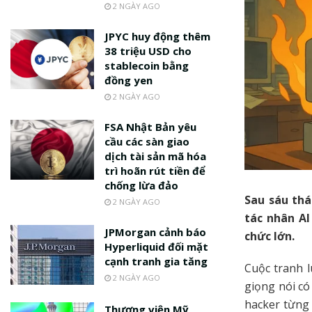
2 NGÀY AGO
JPYC huy động thêm
38 triệu USD cho
stablecoin bằng
đồng yen
2 NGÀY AGO
FSA Nhật Bản yêu
cầu các sàn giao
dịch tài sản mã hóa
trì hoãn rút tiền để
chống lừa đảo
Sau sáu thá
2 NGÀY AGO
tác nhân AI
JPMorgan cảnh báo
chức lớn.
Hyperliquid đối mặt
cạnh tranh gia tăng
Cuộc tranh l
2 NGÀY AGO
giọng nói có
hacker từng 
Thượng viện Mỹ