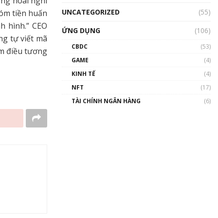
ừng hoài nghi
UNCATEGORIZED
(55)
óm tiền huấn
nh hình.” CEO
ỨNG DỤNG
(106)
ng tự viết mã
CBDC
(53)
àm điều tương
GAME
(4)
KINH TẾ
(4)
NFT
(17)
TÀI CHÍNH NGÂN HÀNG
(6)