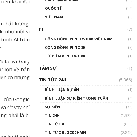
riển khai đại
01:24:45
QUỐC TẾ
(14)
Talkshow18: Làn sóng tài
VIỆT NAM
(3)
năng Việt trở về từ Silicon
m chất lượng,
Valley - Sức bật mới cho
PI
(7)
le như một ví
Việt Nam
01:32:59
trình AI trên
CỘNG ĐỒNG PI NETWORK VIỆT NAM
(1)
?
CỘNG ĐỒNG PI NODE
(7)
Talkshow17: Mùa đông
TỪ ĐIỂN PI NETWORK
Crypto – Chiếc khăn gió ấm
(1)
Meta và Gary
01:40:40
TÂM SỰ
(1)
ữ lớn về bản
Talkshow 16: Làn sóng số
hiện có nhưng
TIN TỨC 24H
(5.866)
tại Việt Nam và thế giới
01:49:30
BÌNH LUẬN DỰ ÁN
(1)
BÌNH LUẬN SỰ KIỆN TRONG TUẦN
(4)
FL của Google
Talkshow 14: MemeCoin –
Trò đùa tỷ đô
và cờ vây chỉ
SỰ KIỆN
(33)
#phocapblockchain #PCB
ng phải là bị
TIN 24H
(1.322)
#meme
TIN TỨC AI
(603)
01:29:26
TIN TỨC BLOCKCHAIN
(2.842)