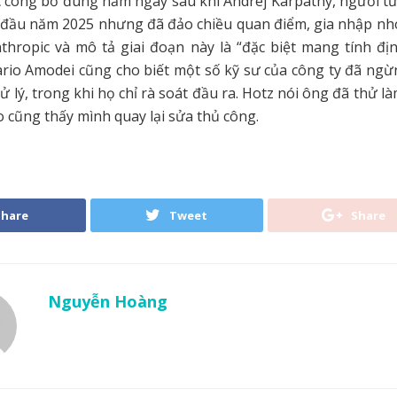
c công bố đúng năm ngày sau khi Andrej Karpathy, người t
n đầu năm 2025 nhưng đã đảo chiều quan điểm, gia nhập nh
thropic và mô tả giai đoạn này là “đặc biệt mang tính đị
rio Amodei cũng cho biết một số kỹ sư của công ty đã ngừ
ử lý, trong khi họ chỉ rà soát đầu ra. Hotz nói ông đã thử l
ào cũng thấy mình quay lại sửa thủ công.
Share
Tweet
Share
Nguyễn Hoàng