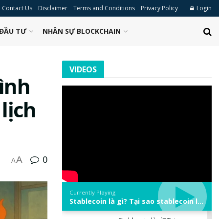
Contact Us
Disclaimer
Terms and Conditions
Privacy Policy
Login
ĐẦU TƯ
NHÂN SỰ BLOCKCHAIN
VIDEOS
rình
lịch
0
A
A
Currently Playing
Stablecoin là gì? Tại sao stablecoin lại quan trọng trong thị trường crypto? | Phổ cập Blockchain