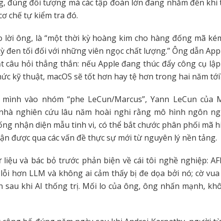
g, đúng đối tượng mà các tập đoàn lớn đang nhắm đến khi t
u cơ chế tự kiểm tra đó.
o lời ông, là “một thời kỳ hoàng kim cho hàng đống mã ké
kỳ đen tối đối với những viên ngọc chất lượng.” Ông dẫn App
ặt câu hỏi thẳng thắn: nếu Apple đang thúc đẩy công cụ lập 
hức kỹ thuật, macOS sẽ tốt hơn hay tệ hơn trong hai năm tới
 mình vào nhóm “phe LeCun/Marcus”, Yann LeCun của 
 nhà nghiên cứu lâu năm hoài nghi rằng mô hình ngôn ng
hống nhận diện mẫu tinh vi, có thể bắt chước phân phối mã 
ận được qua các vấn đề thực sự mới từ nguyên lý nền tảng.
liệu và bác bỏ trước phản biện về cái tôi nghề nghiệp: A
 lỗi hơn LLM và không ai cảm thấy bị đe dọa bởi nó; cờ vua 
 sau khi AI thống trị. Mối lo của ông, ông nhấn mạnh, khô