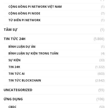
01:49:30
CỘNG ĐỒNG PI NETWORK VIỆT NAM
(1)
Talkshow 14: MemeCoin – Trò đùa tỷ đô
CỘNG ĐỒNG PI NODE
(7)
#phocapblockchain #PCB #meme
TỪ ĐIỂN PI NETWORK
(1)
01:29:26
TÂM SỰ
(1)
TIN TỨC 24H
(5.866)
BÌNH LUẬN DỰ ÁN
(1)
BÌNH LUẬN SỰ KIỆN TRONG TUẦN
(4)
SỰ KIỆN
(33)
TIN 24H
(1.322)
TIN TỨC AI
(603)
TIN TỨC BLOCKCHAIN
(2.842)
UNCATEGORIZED
(55)
ỨNG DỤNG
(106)
CBDC
(53)