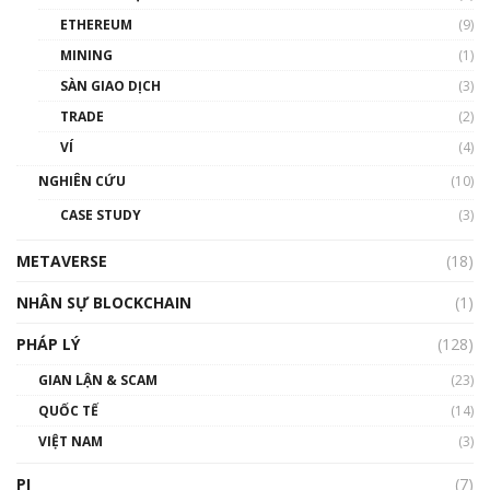
Phổ cập Blockchain
ETHEREUM
(9)
00:35:11
MINING
(1)
Talkshow 20: Biến động giá của tài sản truyền
SÀN GIAO DỊCH
(3)
thống & Crypto qua các cuộc chiến | Phổ cập
Blockchain
TRADE
(2)
01:34:46
VÍ
(4)
Talkshow 19: GameFi Việt Nam – Báo động
NGHIÊN CỨU
(10)
đỏ
CASE STUDY
(3)
01:24:45
METAVERSE
(18)
Talkshow18: Làn sóng tài năng Việt trở về từ
Silicon Valley - Sức bật mới cho Việt Nam
NHÂN SỰ BLOCKCHAIN
(1)
01:32:59
PHÁP LÝ
(128)
Talkshow17: Mùa đông Crypto – Chiếc khăn
GIAN LẬN & SCAM
gió ấm
(23)
01:40:40
QUỐC TẾ
(14)
VIỆT NAM
(3)
Talkshow 16: Làn sóng số tại Việt Nam và thế
giới
PI
(7)