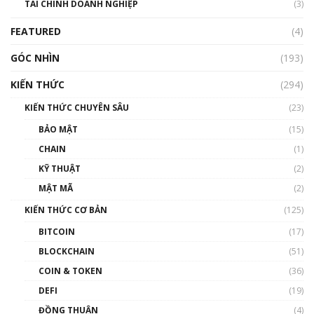
TÀI CHÍNH DOANH NGHIỆP
đến hệ sinh thái tiền mã hoá | Phổ cập
(3)
Blockchain
FEATURED
(4)
00:15:29
GÓC NHÌN
Nhìn lại năm 2022: Những nhân vật ảnh
(193)
hưởng nhất hệ sinh thái tiền mã hoá | Phổ
cập Blockchain
KIẾN THỨC
(294)
00:16:07
KIẾN THỨC CHUYÊN SÂU
(23)
Talkshow 27: Ranh giới giữa tầm ảnh hưởng
BẢO MẬT
(15)
và sự thao túng giá | Phổ cập Blockchain
CHAIN
(1)
01:35:05
KỸ THUẬT
(2)
Nhân sự tương lại ngành Blockchain Việt
MẬT MÃ
(2)
Nam | Phổ cập Blockchain
KIẾN THỨC CƠ BẢN
(125)
00:43:47
BITCOIN
(17)
Blockchain đang được ứng dụng ở Việt Nam
BLOCKCHAIN
(51)
như thể nào?
COIN & TOKEN
(36)
00:39:31
DEFI
(19)
Chìa khóa mở lối cơ hội trước các quĩ đầu tư |
ĐỒNG THUẬN
(4)