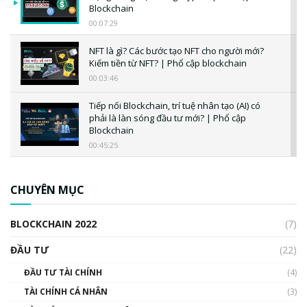
Blockchain
00:07:29
NFT là gì? Các bước tạo NFT cho người mới?
Kiếm tiền từ NFT? | Phổ cập blockchain
00:03:46
Tiếp nối Blockchain, trí tuệ nhân tạo (AI) có
phải là làn sóng đầu tư mới? | Phổ cập
Blockchain
00:45:25
CBDC là gì? Tổng quan về CBDC? Tại sao
ngân hàng trung ương lại quan trọng? | Phổ
CHUYÊN MỤC
cập Blockchain
00:04:38
BLOCKCHAIN 2022
(7)
Triển vọng nào cho Bitcoin. Thị trường liệu có
uptrend trong năm 2023? | Phổ cập
ĐẦU TƯ
(22)
Blockchain
ĐẦU TƯ TÀI CHÍNH
(4)
00:02:14
TÀI CHÍNH CÁ NHÂN
(3)
Nhìn lại năm 2022: Những sự kiện ảnh hưởng