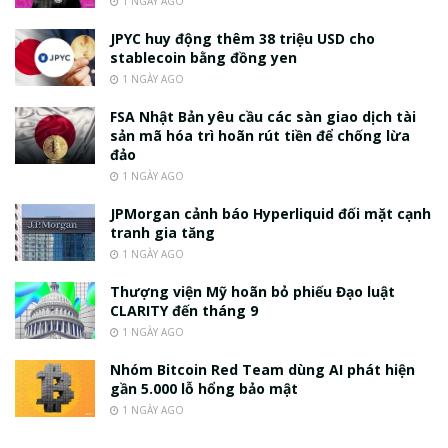
1 NGÀY AGO
JPYC huy động thêm 38 triệu USD cho
stablecoin bằng đồng yen
1 NGÀY AGO
FSA Nhật Bản yêu cầu các sàn giao dịch tài
sản mã hóa trì hoãn rút tiền để chống lừa
đảo
1 NGÀY AGO
JPMorgan cảnh báo Hyperliquid đối mặt cạnh
tranh gia tăng
1 NGÀY AGO
Thượng viện Mỹ hoãn bỏ phiếu Đạo luật
CLARITY đến tháng 9
1 NGÀY AGO
Nhóm Bitcoin Red Team dùng AI phát hiện
gần 5.000 lỗ hổng bảo mật
1 NGÀY AGO