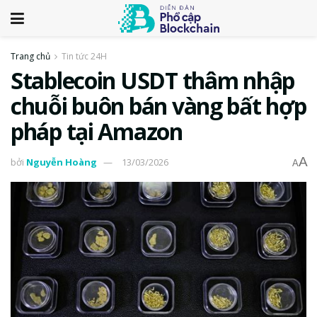
Trang chủ
Tin tức 24H
Stablecoin USDT thâm nhập
chuỗi buôn bán vàng bất hợp
pháp tại Amazon
A
bởi
Nguyễn Hoàng
13/03/2026
A