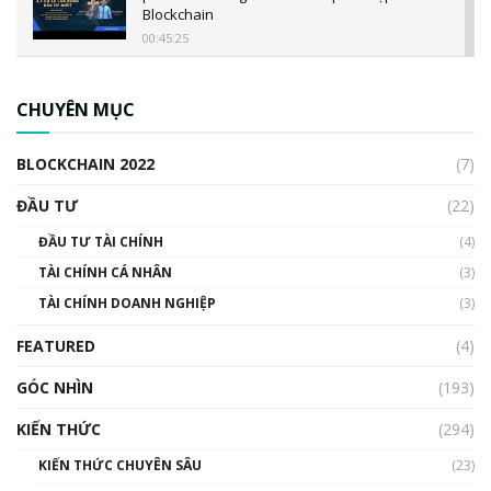
Blockchain
00:45:25
CBDC là gì? Tổng quan về CBDC? Tại sao
ngân hàng trung ương lại quan trọng? | Phổ
CHUYÊN MỤC
cập Blockchain
00:04:38
BLOCKCHAIN 2022
(7)
Triển vọng nào cho Bitcoin. Thị trường liệu có
uptrend trong năm 2023? | Phổ cập
ĐẦU TƯ
(22)
Blockchain
ĐẦU TƯ TÀI CHÍNH
(4)
00:02:14
TÀI CHÍNH CÁ NHÂN
(3)
Nhìn lại năm 2022: Những sự kiện ảnh hưởng
TÀI CHÍNH DOANH NGHIỆP
đến hệ sinh thái tiền mã hoá | Phổ cập
(3)
Blockchain
FEATURED
(4)
00:15:29
GÓC NHÌN
Nhìn lại năm 2022: Những nhân vật ảnh
(193)
hưởng nhất hệ sinh thái tiền mã hoá | Phổ
cập Blockchain
KIẾN THỨC
(294)
00:16:07
KIẾN THỨC CHUYÊN SÂU
(23)