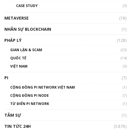
đỏ
CASE STUDY
(3)
01:24:45
METAVERSE
(18)
Talkshow18: Làn sóng tài năng Việt trở về từ
Silicon Valley - Sức bật mới cho Việt Nam
NHÂN SỰ BLOCKCHAIN
(1)
01:32:59
PHÁP LÝ
(128)
Talkshow17: Mùa đông Crypto – Chiếc khăn
GIAN LẬN & SCAM
gió ấm
(23)
01:40:40
QUỐC TẾ
(14)
VIỆT NAM
(3)
Talkshow 16: Làn sóng số tại Việt Nam và thế
giới
PI
(7)
01:49:30
CỘNG ĐỒNG PI NETWORK VIỆT NAM
(1)
Talkshow 14: MemeCoin – Trò đùa tỷ đô
CỘNG ĐỒNG PI NODE
(7)
#phocapblockchain #PCB #meme
TỪ ĐIỂN PI NETWORK
(1)
01:29:26
TÂM SỰ
(1)
TIN TỨC 24H
(5.876)