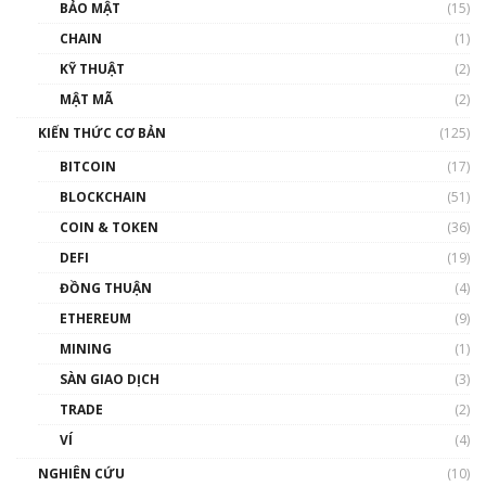
Talkshow 27: Ranh giới giữa tầm ảnh hưởng
BẢO MẬT
(15)
và sự thao túng giá | Phổ cập Blockchain
CHAIN
(1)
01:35:05
KỸ THUẬT
(2)
Nhân sự tương lại ngành Blockchain Việt
MẬT MÃ
(2)
Nam | Phổ cập Blockchain
KIẾN THỨC CƠ BẢN
(125)
00:43:47
BITCOIN
(17)
Blockchain đang được ứng dụng ở Việt Nam
BLOCKCHAIN
(51)
như thể nào?
COIN & TOKEN
(36)
00:39:31
DEFI
(19)
Chìa khóa mở lối cơ hội trước các quĩ đầu tư |
ĐỒNG THUẬN
(4)
Phổ cập Blockchain
ETHEREUM
(9)
00:35:11
MINING
(1)
Talkshow 20: Biến động giá của tài sản truyền
SÀN GIAO DỊCH
(3)
thống & Crypto qua các cuộc chiến | Phổ cập
Blockchain
TRADE
(2)
01:34:46
VÍ
(4)
Talkshow 19: GameFi Việt Nam – Báo động
NGHIÊN CỨU
(10)