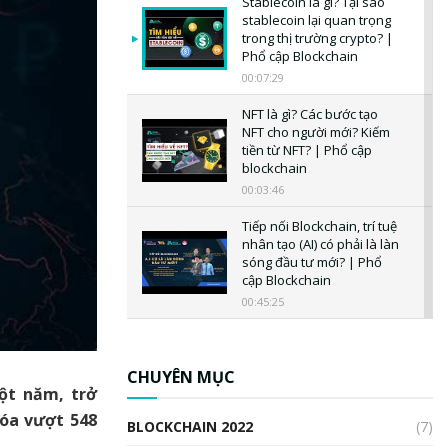
Stablecoin là gì? Tại sao
stablecoin lại quan trọng
trong thị trường crypto? |
Phổ cập Blockchain
00:07:29
NFT là gì? Các bước tạo
NFT cho người mới? Kiếm
tiền từ NFT? | Phổ cập
blockchain
00:03:46
Tiếp nối Blockchain, trí tuệ
nhân tạo (AI) có phải là làn
sóng đầu tư mới? | Phổ
cập Blockchain
00:45:25
CBDC là gì? Tổng quan về
CBDC? Tại sao ngân hàng
trung ương lại quan trọng?
CHUYÊN MỤC
một năm, trở
| Phổ cập Blockchain
00:04:38
hóa vượt 548
BLOCKCHAIN 2022
(7)