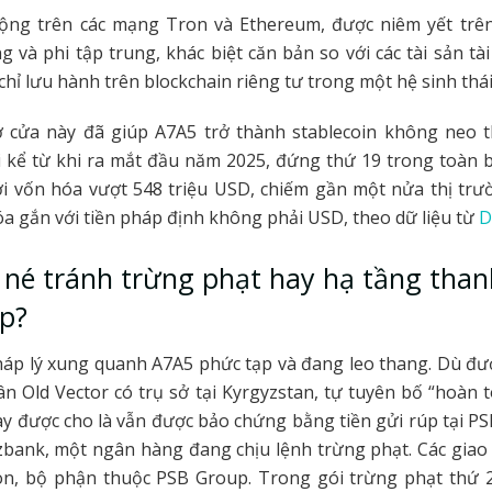
ộng trên các mạng Tron và Ethereum, được niêm yết trên
ng và phi tập trung, khác biệt căn bản so với các tài sản tài
chỉ lưu hành trên blockchain riêng tư trong một hệ sinh thá
 cửa này đã giúp A7A5 trở thành stablecoin không neo 
i kể từ khi ra mắt đầu năm 2025, đứng thứ 19 trong toàn
ới vốn hóa vượt 548 triệu USD, chiếm gần một nửa thị tr
óa gắn với tiền pháp định không phải USD, theo dữ liệu từ
D
 né tránh trừng phạt hay hạ tầng than
p?
háp lý xung quanh A7A5 phức tạp và đang leo thang. Dù đư
n Old Vector có trụ sở tại Kyrgyzstan, tự tuyên bố “hoàn t
ày được cho là vẫn được bảo chứng bằng tiền gửi rúp tại PS
bank, một ngân hàng đang chịu lệnh trừng phạt. Các giao
on, bộ phận thuộc PSB Group. Trong gói trừng phạt thứ 2