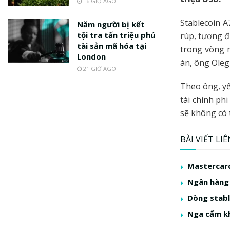
16 GIỜ AGO
Stablecoin A
Năm người bị kết
tội tra tấn triệu phú
rúp, tương đ
tài sản mã hóa tại
trong vòng m
London
án, ông Oleg
21 GIỜ AGO
Theo ông, yế
tài chính ph
sẽ không có 
BÀI VIẾT LI
Mastercard
Ngân hàng 
Dòng stabl
Nga cấm kh