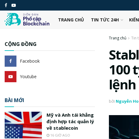
TRANG CHỦ
TIN TỨC 24H
KIẾ
Trang chủ
Tin 
CỘNG ĐỒNG
Stab
Facebook
100 
Youtube
lệnh
BÀI MỚI
bởi
Nguyễn Ho
Mỹ và Anh tái khẳng
định hợp tác quản lý
về stablecoin
16 GIỜ AGO