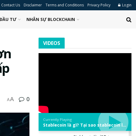
Contact Us
Disclaimer
Terms and Conditions
Privacy Policy
Login
ĐẦU TƯ
NHÂN SỰ BLOCKCHAIN
VIDEOS
ơn
ấp
0
A
A
Currently Playing
Stablecoin là gì? Tại sao stablecoin lại quan trọng trong thị trường crypto? | Phổ cập Blockchain