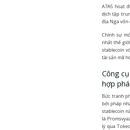
A7A5 hoạt đ
dịch tập tru
địa Nga vốn 
Chính sự mở
nhất thế giớ
stablecoin v
tài sản mã h
Công cụ
hợp phá
Bức tranh p
bởi pháp nhâ
stablecoin n
là Promsvyaz
lý qua Toke