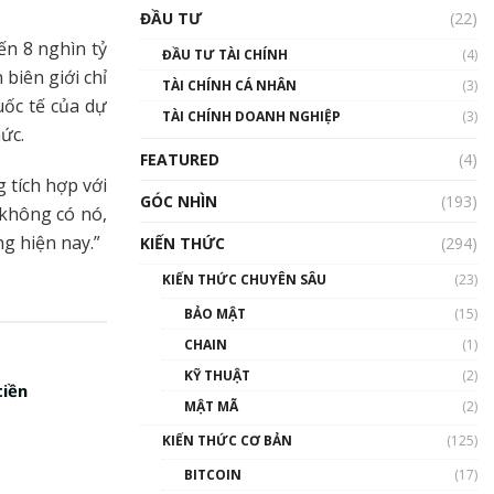
Triển vọng nào cho
ĐẦU TƯ
(22)
Bitcoin. Thị trường liệu có
uptrend trong năm 2023? |
đến 8 nghìn tỷ
ĐẦU TƯ TÀI CHÍNH
(4)
Phổ cập Blockchain
biên giới chỉ
TÀI CHÍNH CÁ NHÂN
(3)
00:02:14
uốc tế của dự
TÀI CHÍNH DOANH NGHIỆP
(3)
Nhìn lại năm 2022: Những
hức.
sự kiện ảnh hưởng đến hệ
FEATURED
(4)
sinh thái tiền mã hoá |
 tích hợp với
Phổ cập Blockchain
GÓC NHÌN
(193)
00:15:29
 không có nó,
g hiện nay.”
KIẾN THỨC
(294)
Nhìn lại năm 2022: Những
nhân vật ảnh hưởng nhất
KIẾN THỨC CHUYÊN SÂU
(23)
hệ sinh thái tiền mã hoá |
Phổ cập Blockchain
BẢO MẬT
(15)
00:16:07
CHAIN
(1)
Talkshow 27: Ranh giới
KỸ THUẬT
(2)
tiền
giữa tầm ảnh hưởng và sự
MẬT MÃ
(2)
thao túng giá | Phổ cập
Blockchain
KIẾN THỨC CƠ BẢN
(125)
01:35:05
BITCOIN
(17)