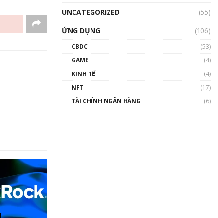
UNCATEGORIZED
(55)
ỨNG DỤNG
(106)
CBDC
(53)
GAME
(4)
KINH TẾ
(4)
NFT
(17)
TÀI CHÍNH NGÂN HÀNG
(6)