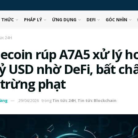
N THỨC
PHÁP LÝ
ỨNG DỤNG
DEFI
GÓC NHÌN
tức 24H
lecoin rúp A7A5 xử lý h
tỷ USD nhờ DeFi, bất ch
 trừng phạt
àng
29/04/2026
trong
Tin tức 24H
,
Tin tức Blockchain