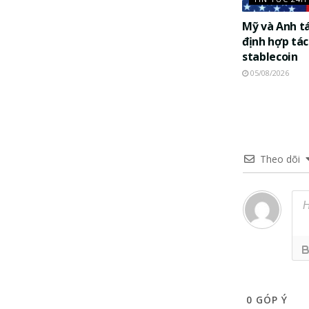
Mỹ và Anh t
định hợp tác
stablecoin
05/08/2026
Theo dõi
0
GÓP Ý