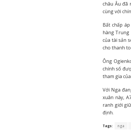
châu Âu đã 
cùng với chí
Bất chấp áp
hàng Trung ư
của tài sản 
cho thanh t
Ông Ogienko 
chính số đượ
tham gia của
Với Nga đan
xuân này, A
ranh giới gi
định.
Tags:
nga