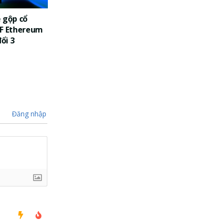
 gộp cổ
TF Ethereum
đổi 3
Đăng nhập