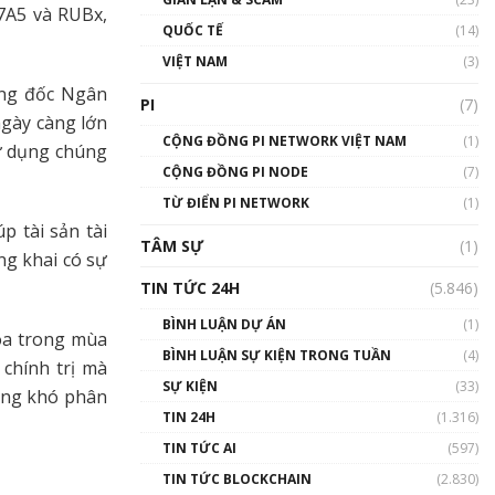
01:24:45
7A5 và RUBx,
QUỐC TẾ
(14)
Talkshow18: Làn sóng tài
VIỆT NAM
(3)
năng Việt trở về từ Silicon
ống đốc Ngân
Valley - Sức bật mới cho
PI
(7)
Việt Nam
ngày càng lớn
01:32:59
CỘNG ĐỒNG PI NETWORK VIỆT NAM
(1)
sử dụng chúng
CỘNG ĐỒNG PI NODE
(7)
Talkshow17: Mùa đông
TỪ ĐIỂN PI NETWORK
Crypto – Chiếc khăn gió ấm
(1)
01:40:40
p tài sản tài
TÂM SỰ
(1)
ng khai có sự
Talkshow 16: Làn sóng số
TIN TỨC 24H
(5.846)
tại Việt Nam và thế giới
01:49:30
BÌNH LUẬN DỰ ÁN
(1)
óa trong mùa
BÌNH LUẬN SỰ KIỆN TRONG TUẦN
(4)
Talkshow 14: MemeCoin –
chính trị mà
Trò đùa tỷ đô
SỰ KIỆN
(33)
càng khó phân
#phocapblockchain #PCB
TIN 24H
(1.316)
#meme
TIN TỨC AI
(597)
01:29:26
TIN TỨC BLOCKCHAIN
(2.830)