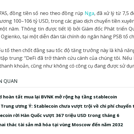
7A5, đồng tiền số neo theo đồng rúp
Nga
, đã xử lý từ 7,5 
ương 100–106 tỷ USD, trong các giao dịch chuyển tiền xuyên 
ột năm. Thông tin được tiết lộ bởi Giám đốc Phát triển Q
 Ogienko, tại một diễn đàn tài chính do ngân hàng PSB tổ c
u tố then chốt đằng sau tốc độ tăng trưởng này là khả năng
i tập trung: “DeFi đã trở thành cứu cánh của chúng tôi. Nếu
thanh khoản, cũng như không có công cụ đang được sử dụn
ÊN QUAN
 hoàn tất mua lại BVNK mở rộng hạ tầng stablecoin
Trung ương Ý: Stablecoin chưa vượt trội về chi phí chuyển 
ecoin rời Hàn Quốc vượt 367 triệu USD trong tháng 6
ai thác tài sản mã hóa tại vùng Moscow đến năm 2032