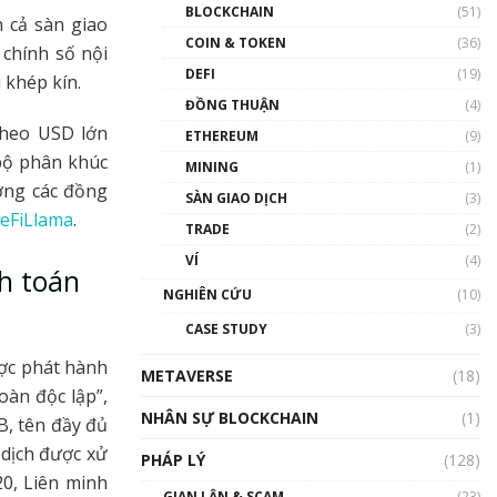
Nhân sự tương lại ngành
BLOCKCHAIN
(51)
 cả sàn giao
Blockchain Việt Nam | Phổ
cập Blockchain
COIN & TOKEN
(36)
 chính số nội
00:43:47
DEFI
(19)
i khép kín.
ĐỒNG THUẬN
(4)
Blockchain đang được ứng
dụng ở Việt Nam như thể
theo USD lớn
ETHEREUM
(9)
nào?
 bộ phân khúc
MINING
(1)
00:39:31
ường các đồng
SÀN GIAO DỊCH
(3)
Chìa khóa mở lối cơ hội
eFiLlama
.
TRADE
(2)
trước các quĩ đầu tư | Phổ
cập Blockchain
VÍ
(4)
h toán
00:35:11
NGHIÊN CỨU
(10)
Talkshow 20: Biến động
CASE STUDY
(3)
giá của tài sản truyền
thống & Crypto qua các
ợc phát hành
METAVERSE
cuộc chiến | Phổ cập
(18)
oàn độc lập”,
Blockchain
NHÂN SỰ BLOCKCHAIN
(1)
01:34:46
B, tên đầy đủ
 dịch được xử
PHÁP LÝ
(128)
Talkshow 19: GameFi Việt
0, Liên minh
Nam – Báo động đỏ
GIAN LẬN & SCAM
(23)