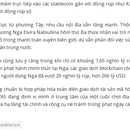
nhắm trực tiếp vào các stablecoin gắn với đồng rúp như A
nh đồng rúp số.
 lực từ phương Tây, nhu cầu nội địa vẫn tăng mạnh. Th
ơng Nga Elvira Nabiullina hôm thứ Ba thừa nhận vai trò 
số trong thanh toán xuyên biên giới, dù vẫn phản đối việc 
oán trong nước.
cũng lưu ý rằng trong khi chỉ có khoảng 1,65 nghìn tỷ rú
c phát hành chính thức tại Nga, các giao dịch blockchain cô
 người dùng Nga đã vượt 20 nghìn tỷ rúp, hơn 266 tỷ USD.
g chuẩn bị hợp pháp hóa toàn diện giao dịch tài sản mã h
7A5 đang định vị mình ở trung tâm của một cuộc chơi địa 
ữa hạ tầng tài chính và công cụ né tránh trừng phạt ngày 
stablecoin