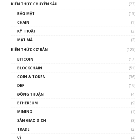
KIẾN THỨC CHUYÊN SÂU
(23)
Talkshow 27: Ranh giới giữa tầm ảnh hưởng
BẢO MẬT
(15)
và sự thao túng giá | Phổ cập Blockchain
CHAIN
(1)
01:35:05
KỸ THUẬT
(2)
Nhân sự tương lại ngành Blockchain Việt
MẬT MÃ
(2)
Nam | Phổ cập Blockchain
KIẾN THỨC CƠ BẢN
(125)
00:43:47
BITCOIN
(17)
Blockchain đang được ứng dụng ở Việt Nam
BLOCKCHAIN
(51)
như thể nào?
COIN & TOKEN
(36)
00:39:31
DEFI
(19)
Chìa khóa mở lối cơ hội trước các quĩ đầu tư |
ĐỒNG THUẬN
(4)
Phổ cập Blockchain
ETHEREUM
(9)
00:35:11
MINING
(1)
Talkshow 20: Biến động giá của tài sản truyền
SÀN GIAO DỊCH
(3)
thống & Crypto qua các cuộc chiến | Phổ cập
Blockchain
TRADE
(2)
01:34:46
VÍ
(4)