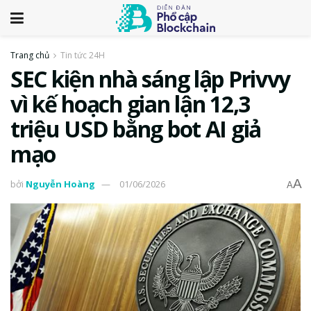
Trang chủ
Tin tức 24H
SEC kiện nhà sáng lập Privvy
vì kế hoạch gian lận 12,3
triệu USD bằng bot AI giả
mạo
A
bởi
Nguyễn Hoàng
01/06/2026
A