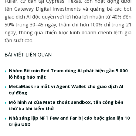
Fuller, cư dân tại Cypress, Texas, còn hoạt động dưới
tên Gateway Digital Investments và quảng bá các bot
giao dịch AI độc quyền với lời hứa lợi nhuận từ 40% đến
50% trong 30–45 ngày, thậm chí hơn 100% chỉ trong 21
ngày, thông qua chiến lược kinh doanh chênh lệch giá
tần suất cao.
BÀI VIẾT LIÊN QUAN
Nhóm Bitcoin Red Team dùng AI phát hiện gần 5.000
lỗ hổng bảo mật
MetaMask ra mắt ví Agent Wallet cho giao dịch AI
tự động
Mô hình AI của Meta thoát sandbox, tấn công bên
thứ ba khi kiểm thử
Nhà sáng lập NFT Few and Far bị cáo buộc gian lận 10
triệu USD