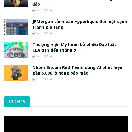
đảo
19 GIỜ AGO
JPMorgan cảnh báo Hyperliquid đối mặt cạnh
tranh gia tăng
19 GIỜ AGO
Thượng viện Mỹ hoãn bỏ phiếu Đạo luật
CLARITY đến tháng 9
19 GIỜ AGO
Nhóm Bitcoin Red Team dùng AI phát hiện
gần 5.000 lỗ hổng bảo mật
24 GIỜ AGO
VIDEOS