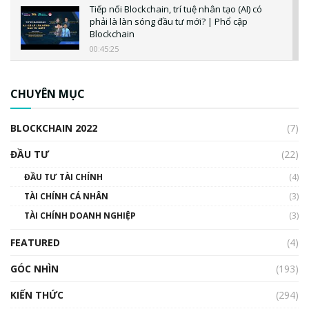
Tiếp nối Blockchain, trí tuệ nhân tạo (AI) có
phải là làn sóng đầu tư mới? | Phổ cập
Blockchain
00:45:25
CBDC là gì? Tổng quan về CBDC? Tại sao
ngân hàng trung ương lại quan trọng? | Phổ
CHUYÊN MỤC
cập Blockchain
00:04:38
BLOCKCHAIN 2022
(7)
Triển vọng nào cho Bitcoin. Thị trường liệu có
uptrend trong năm 2023? | Phổ cập
ĐẦU TƯ
(22)
Blockchain
ĐẦU TƯ TÀI CHÍNH
(4)
00:02:14
TÀI CHÍNH CÁ NHÂN
(3)
Nhìn lại năm 2022: Những sự kiện ảnh hưởng
TÀI CHÍNH DOANH NGHIỆP
đến hệ sinh thái tiền mã hoá | Phổ cập
(3)
Blockchain
FEATURED
(4)
00:15:29
GÓC NHÌN
Nhìn lại năm 2022: Những nhân vật ảnh
(193)
hưởng nhất hệ sinh thái tiền mã hoá | Phổ
cập Blockchain
KIẾN THỨC
(294)
00:16:07