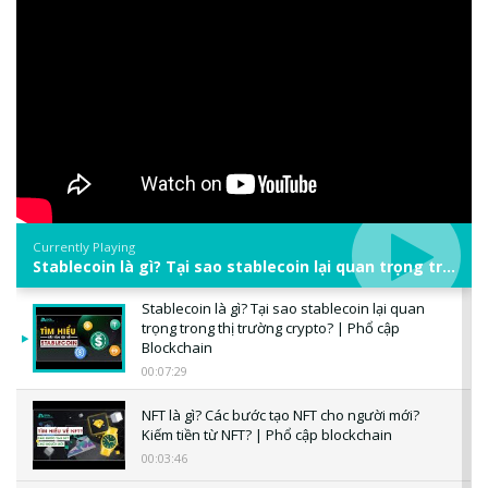
Currently Playing
Stablecoin là gì? Tại sao stablecoin lại quan trọng trong thị trường crypto? | Phổ cập Blockchain
Stablecoin là gì? Tại sao stablecoin lại quan
trọng trong thị trường crypto? | Phổ cập
Blockchain
00:07:29
NFT là gì? Các bước tạo NFT cho người mới?
Kiếm tiền từ NFT? | Phổ cập blockchain
00:03:46