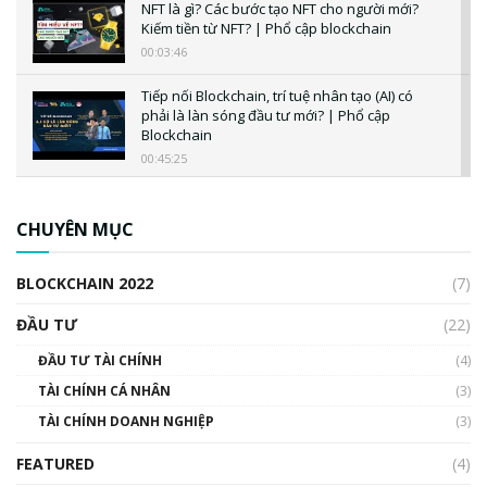
NFT là gì? Các bước tạo NFT cho người mới?
Kiếm tiền từ NFT? | Phổ cập blockchain
00:03:46
Tiếp nối Blockchain, trí tuệ nhân tạo (AI) có
phải là làn sóng đầu tư mới? | Phổ cập
Blockchain
00:45:25
CBDC là gì? Tổng quan về CBDC? Tại sao
ngân hàng trung ương lại quan trọng? | Phổ
CHUYÊN MỤC
cập Blockchain
00:04:38
BLOCKCHAIN 2022
(7)
Triển vọng nào cho Bitcoin. Thị trường liệu có
uptrend trong năm 2023? | Phổ cập
ĐẦU TƯ
(22)
Blockchain
ĐẦU TƯ TÀI CHÍNH
(4)
00:02:14
TÀI CHÍNH CÁ NHÂN
(3)
Nhìn lại năm 2022: Những sự kiện ảnh hưởng
TÀI CHÍNH DOANH NGHIỆP
đến hệ sinh thái tiền mã hoá | Phổ cập
(3)
Blockchain
FEATURED
(4)
00:15:29