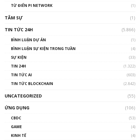
#phocapblockchain #PCB #meme
TỪ ĐIỂN PI NETWORK
(1)
01:29:26
TÂM SỰ
(1)
TIN TỨC 24H
(5.866)
BÌNH LUẬN DỰ ÁN
(1)
BÌNH LUẬN SỰ KIỆN TRONG TUẦN
(4)
SỰ KIỆN
(33)
TIN 24H
(1.322)
TIN TỨC AI
(603)
TIN TỨC BLOCKCHAIN
(2.842)
UNCATEGORIZED
(55)
ỨNG DỤNG
(106)
CBDC
(53)
GAME
(4)
KINH TẾ
(4)