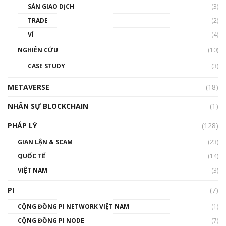
SÀN GIAO DỊCH
(3)
thống & Crypto qua các cuộc chiến | Phổ cập
Blockchain
TRADE
(2)
01:34:46
VÍ
(4)
Talkshow 19: GameFi Việt Nam – Báo động
NGHIÊN CỨU
(10)
đỏ
CASE STUDY
(3)
01:24:45
METAVERSE
(18)
Talkshow18: Làn sóng tài năng Việt trở về từ
Silicon Valley - Sức bật mới cho Việt Nam
NHÂN SỰ BLOCKCHAIN
(1)
01:32:59
PHÁP LÝ
(128)
Talkshow17: Mùa đông Crypto – Chiếc khăn
GIAN LẬN & SCAM
gió ấm
(23)
01:40:40
QUỐC TẾ
(14)
VIỆT NAM
(3)
Talkshow 16: Làn sóng số tại Việt Nam và thế
giới
PI
(7)
01:49:30
CỘNG ĐỒNG PI NETWORK VIỆT NAM
(1)
Talkshow 14: MemeCoin – Trò đùa tỷ đô
CỘNG ĐỒNG PI NODE
(7)