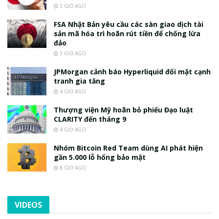
3 GIỜ AGO
FSA Nhật Bản yêu cầu các sàn giao dịch tài
sản mã hóa trì hoãn rút tiền để chống lừa
đảo
3 GIỜ AGO
JPMorgan cảnh báo Hyperliquid đối mặt cạnh
tranh gia tăng
4 GIỜ AGO
Thượng viện Mỹ hoãn bỏ phiếu Đạo luật
CLARITY đến tháng 9
4 GIỜ AGO
Nhóm Bitcoin Red Team dùng AI phát hiện
gần 5.000 lỗ hổng bảo mật
8 GIỜ AGO
VIDEOS