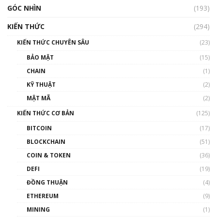
GÓC NHÌN
Nhìn lại năm 2022: Những nhân vật ảnh
(193)
hưởng nhất hệ sinh thái tiền mã hoá | Phổ
cập Blockchain
KIẾN THỨC
(294)
00:16:07
KIẾN THỨC CHUYÊN SÂU
(23)
Talkshow 27: Ranh giới giữa tầm ảnh hưởng
BẢO MẬT
(15)
và sự thao túng giá | Phổ cập Blockchain
CHAIN
(1)
01:35:05
KỸ THUẬT
(2)
Nhân sự tương lại ngành Blockchain Việt
MẬT MÃ
(2)
Nam | Phổ cập Blockchain
KIẾN THỨC CƠ BẢN
(125)
00:43:47
BITCOIN
(17)
Blockchain đang được ứng dụng ở Việt Nam
BLOCKCHAIN
(51)
như thể nào?
COIN & TOKEN
(36)
00:39:31
DEFI
(19)
Chìa khóa mở lối cơ hội trước các quĩ đầu tư |
ĐỒNG THUẬN
(4)
Phổ cập Blockchain
ETHEREUM
(9)
00:35:11
MINING
(1)
Talkshow 20: Biến động giá của tài sản truyền