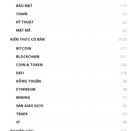
Talkshow 27: Ranh giới giữa tầm ảnh hưởng
BẢO MẬT
(15)
và sự thao túng giá | Phổ cập Blockchain
CHAIN
(1)
01:35:05
KỸ THUẬT
(2)
Nhân sự tương lại ngành Blockchain Việt
MẬT MÃ
(2)
Nam | Phổ cập Blockchain
KIẾN THỨC CƠ BẢN
(125)
00:43:47
BITCOIN
(17)
Blockchain đang được ứng dụng ở Việt Nam
BLOCKCHAIN
(51)
như thể nào?
COIN & TOKEN
(36)
00:39:31
DEFI
(19)
Chìa khóa mở lối cơ hội trước các quĩ đầu tư |
ĐỒNG THUẬN
(4)
Phổ cập Blockchain
ETHEREUM
(9)
00:35:11
MINING
(1)
Talkshow 20: Biến động giá của tài sản truyền
SÀN GIAO DỊCH
(3)
thống & Crypto qua các cuộc chiến | Phổ cập
Blockchain
TRADE
(2)
01:34:46
VÍ
(4)
Talkshow 19: GameFi Việt Nam – Báo động