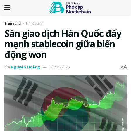
Trang chủ
Tin tức 24H
Sàn giao dịch Hàn Quốc đẩy
mạnh stablecoin giữa biến
động won
A
bởi
Nguyễn Hoàng
26/01/2026
A