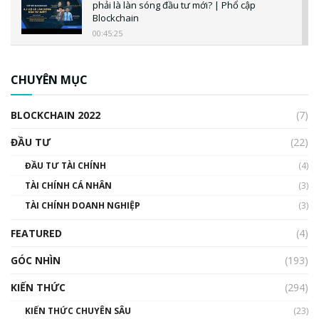
phải là làn sóng đầu tư mới? | Phổ cập
Blockchain
00:45:25
CBDC là gì? Tổng quan về CBDC? Tại sao
ngân hàng trung ương lại quan trọng? | Phổ
CHUYÊN MỤC
cập Blockchain
00:04:38
BLOCKCHAIN 2022
(7)
Triển vọng nào cho Bitcoin. Thị trường liệu có
uptrend trong năm 2023? | Phổ cập
ĐẦU TƯ
(22)
Blockchain
ĐẦU TƯ TÀI CHÍNH
(4)
00:02:14
TÀI CHÍNH CÁ NHÂN
(3)
Nhìn lại năm 2022: Những sự kiện ảnh hưởng
TÀI CHÍNH DOANH NGHIỆP
đến hệ sinh thái tiền mã hoá | Phổ cập
(3)
Blockchain
FEATURED
(4)
00:15:29
GÓC NHÌN
Nhìn lại năm 2022: Những nhân vật ảnh
(193)
hưởng nhất hệ sinh thái tiền mã hoá | Phổ
cập Blockchain
KIẾN THỨC
(294)
00:16:07
KIẾN THỨC CHUYÊN SÂU
(23)