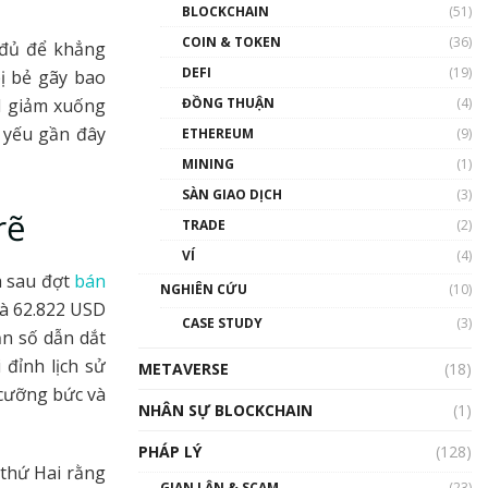
Nhân sự tương lại ngành
BLOCKCHAIN
(51)
Blockchain Việt Nam | Phổ
cập Blockchain
COIN & TOKEN
(36)
a đủ để khẳng
00:43:47
DEFI
(19)
bị bẻ gãy bao
SI giảm xuống
ĐỒNG THUẬN
(4)
Blockchain đang được ứng
dụng ở Việt Nam như thể
 yếu gần đây
ETHEREUM
(9)
nào?
MINING
(1)
00:39:31
SÀN GIAO DỊCH
(3)
Chìa khóa mở lối cơ hội
rẽ
TRADE
(2)
trước các quĩ đầu tư | Phổ
cập Blockchain
VÍ
(4)
00:35:11
a sau đợt
bán
NGHIÊN CỨU
(10)
là 62.822 USD
Talkshow 20: Biến động
CASE STUDY
(3)
giá của tài sản truyền
ản số dẫn dắt
thống & Crypto qua các
đỉnh lịch sử
METAVERSE
cuộc chiến | Phổ cập
(18)
Blockchain
 cưỡng bức và
NHÂN SỰ BLOCKCHAIN
(1)
01:34:46
PHÁP LÝ
(128)
Talkshow 19: GameFi Việt
 thứ Hai rằng
Nam – Báo động đỏ
GIAN LẬN & SCAM
(23)