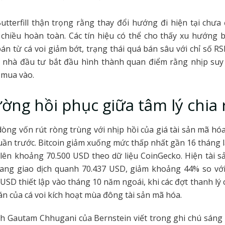
utterfill thận trọng rằng thay đổi hướng đi hiện tại chư
chiều hoàn toàn. Các tín hiệu có thể cho thấy xu hướng 
án từ cá voi giảm bớt, trạng thái quá bán sâu với chỉ số R
lý nhà đầu tư bắt đầu hình thành quan điểm rằng nhịp suy
i mua vào.
ường hồi phục giữa tâm lý chia 
 dòng vốn rút ròng trùng với nhịp hồi của giá tài sản mã hó
ần trước. Bitcoin giảm xuống mức thấp nhất gần 16 tháng 
 lên khoảng 70.500 USD theo dữ liệu CoinGecko. Hiện tài s
đang giao dịch quanh 70.437 USD, giảm khoảng 44% so với 
 USD thiết lập vào tháng 10 năm ngoái, khi các đợt thanh lý
n của cá voi kích hoạt mùa đông tài sản mã hóa.
h Gautam Chhugani của Bernstein viết trong ghi chú sáng