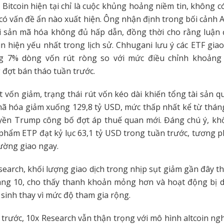
á Bitcoin hiện tại chỉ là cuộc khủng hoảng niềm tin, không có
có vấn đề ẩn nào xuất hiện. Ông nhận định trong bối cảnh 
ài sản mã hóa không đủ hấp dẫn, đồng thời cho rằng luận
oin hiện yếu nhất trong lịch sử. Chhugani lưu ý các ETF giao
 7% dòng vốn rút ròng so với mức điều chỉnh khoảng
g đợt bán tháo tuần trước.
t vốn giảm, trạng thái rút vốn kéo dài khiến tổng tài sản qu
mã hóa giảm xuống 129,8 tỷ USD, mức thấp nhất kể từ thá
uyền Trump công bố đợt áp thuế quan mới. Đáng chú ý, khố
 phẩm ETP đạt kỷ lục 63,1 tỷ USD trong tuần trước, tương p
ường giao ngay.
earch, khối lượng giao dịch trong nhịp sụt giảm gần đây 
háng 10, cho thấy thanh khoản mỏng hơn và hoạt động bị d
 sinh thay vì mức độ tham gia rộng.
 trước, 10x Research vẫn thận trọng với mô hình altcoin ng