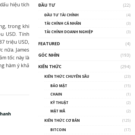
Triển vọng nào cho
dấu hiệu tích
ĐẦU TƯ
(22)
Bitcoin. Thị trường liệu có
uptrend trong năm 2023? |
ĐẦU TƯ TÀI CHÍNH
(4)
Phổ cập Blockchain
TÀI CHÍNH CÁ NHÂN
(3)
00:02:14
ng, trong khi
TÀI CHÍNH DOANH NGHIỆP
(3)
ệu USD. Tính
Nhìn lại năm 2022: Những
sự kiện ảnh hưởng đến hệ
87 triệu USD,
FEATURED
(4)
sinh thái tiền mã hoá |
ớc nữa. James
Phổ cập Blockchain
GÓC NHÌN
(193)
ảm tốc này là
00:15:29
ờng hàm ý khả
KIẾN THỨC
(294)
Nhìn lại năm 2022: Những
nhân vật ảnh hưởng nhất
KIẾN THỨC CHUYÊN SÂU
(23)
hệ sinh thái tiền mã hoá |
Phổ cập Blockchain
BẢO MẬT
(15)
00:16:07
CHAIN
(1)
Talkshow 27: Ranh giới
KỸ THUẬT
(2)
giữa tầm ảnh hưởng và sự
MẬT MÃ
(2)
thao túng giá | Phổ cập
nhanh
Blockchain
KIẾN THỨC CƠ BẢN
(125)
01:35:05
BITCOIN
(17)