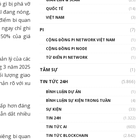
 gì bị phá vỡ
01:24:45
QUỐC TẾ
(14)
AI đang nóng,
Talkshow18: Làn sóng tài
VIỆT NAM
(3)
 điểm bi quan
năng Việt trở về từ Silicon
Valley - Sức bật mới cho
 ngay chỉ ghi
PI
(7)
Việt Nam
 50% của giá
01:32:59
CỘNG ĐỒNG PI NETWORK VIỆT NAM
(1)
CỘNG ĐỒNG PI NODE
(7)
Talkshow17: Mùa đông
TỪ ĐIỂN PI NETWORK
Crypto – Chiếc khăn gió ấm
(1)
ản lý của các
01:40:40
ng 3 năm 2025
TÂM SỰ
(1)
i lượng giao
Talkshow 16: Làn sóng số
TIN TỨC 24H
(5.866)
hản rõ với xu
tại Việt Nam và thế giới
01:49:30
BÌNH LUẬN DỰ ÁN
(1)
BÌNH LUẬN SỰ KIỆN TRONG TUẦN
(4)
Talkshow 14: MemeCoin –
thấp hơn đáng
Trò đùa tỷ đô
SỰ KIỆN
(33)
ẫn dắt nhiều
#phocapblockchain #PCB
TIN 24H
(1.322)
#meme
TIN TỨC AI
(603)
01:29:26
TIN TỨC BLOCKCHAIN
(2.842)
hiêng bi quan