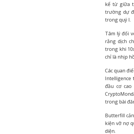
kể từ giữa 
trường dự đ
trong quý I.
Tâm lý đối v
rằng dịch c
trong khi 10
chỉ là nhịp 
Các quan điể
Intelligence
đầu cơ cao 
CryptoMonda
trong bài đ
Butterfill c
kiện vỡ nợ 
diện.