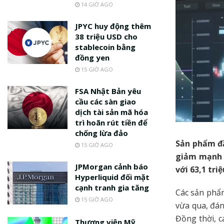
14 GIỜ AGO
JPYC huy động thêm
38 triệu USD cho
stablecoin bằng
đồng yen
15 GIỜ AGO
FSA Nhật Bản yêu
cầu các sàn giao
dịch tài sản mã hóa
trì hoãn rút tiền để
chống lừa đảo
Sản phẩm đầ
15 GIỜ AGO
giảm mạnh x
JPMorgan cảnh báo
với 63,1 tri
Hyperliquid đối mặt
cạnh tranh gia tăng
Các sản phẩ
15 GIỜ AGO
vừa qua, đán
Đồng thời, c
Thượng viện Mỹ