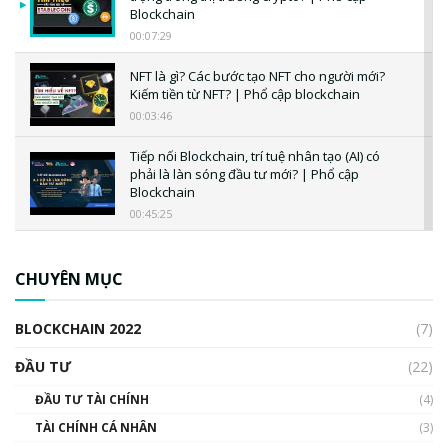
Blockchain
00:07:29
NFT là gì? Các bước tạo NFT cho người mới?
Kiếm tiền từ NFT? | Phổ cập blockchain
00:03:46
Tiếp nối Blockchain, trí tuệ nhân tạo (AI) có
phải là làn sóng đầu tư mới? | Phổ cập
Blockchain
00:45:25
CBDC là gì? Tổng quan về CBDC? Tại sao
ngân hàng trung ương lại quan trọng? | Phổ
CHUYÊN MỤC
cập Blockchain
00:04:38
BLOCKCHAIN 2022
(7)
Triển vọng nào cho Bitcoin. Thị trường liệu có
uptrend trong năm 2023? | Phổ cập
ĐẦU TƯ
(22)
Blockchain
ĐẦU TƯ TÀI CHÍNH
(4)
00:02:14
TÀI CHÍNH CÁ NHÂN
(3)
Nhìn lại năm 2022: Những sự kiện ảnh hưởng