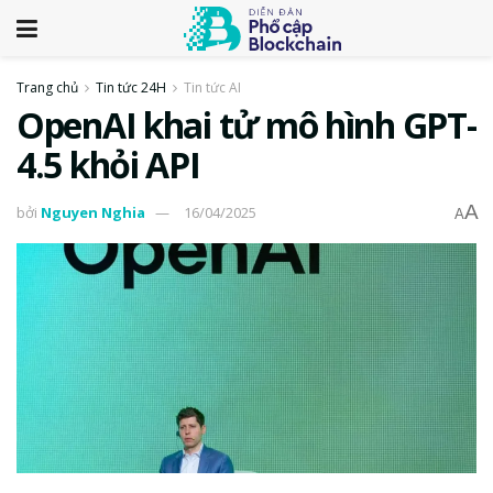
Trang chủ
Tin tức 24H
Tin tức AI
OpenAI khai tử mô hình GPT-
4.5 khỏi API
A
bởi
Nguyen Nghia
16/04/2025
A