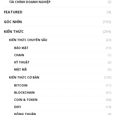
TÀI CHÍNH DOANH NGHIỆP
đến hệ sinh thái tiền mã hoá | Phổ cập
(3)
Blockchain
FEATURED
(4)
00:15:29
GÓC NHÌN
Nhìn lại năm 2022: Những nhân vật ảnh
(193)
hưởng nhất hệ sinh thái tiền mã hoá | Phổ
cập Blockchain
KIẾN THỨC
(294)
00:16:07
KIẾN THỨC CHUYÊN SÂU
(23)
Talkshow 27: Ranh giới giữa tầm ảnh hưởng
BẢO MẬT
(15)
và sự thao túng giá | Phổ cập Blockchain
CHAIN
(1)
01:35:05
KỸ THUẬT
(2)
Nhân sự tương lại ngành Blockchain Việt
MẬT MÃ
(2)
Nam | Phổ cập Blockchain
KIẾN THỨC CƠ BẢN
(125)
00:43:47
BITCOIN
(17)
Blockchain đang được ứng dụng ở Việt Nam
BLOCKCHAIN
(51)
như thể nào?
COIN & TOKEN
(36)
00:39:31
DEFI
(19)
Chìa khóa mở lối cơ hội trước các quĩ đầu tư |
ĐỒNG THUẬN
(4)