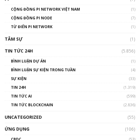
01:49:30
CỘNG ĐỒNG PI NETWORK VIỆT NAM
(1)
Talkshow 14: MemeCoin – Trò đùa tỷ đô
CỘNG ĐỒNG PI NODE
(7)
#phocapblockchain #PCB #meme
TỪ ĐIỂN PI NETWORK
(1)
01:29:26
TÂM SỰ
(1)
TIN TỨC 24H
(5.856)
BÌNH LUẬN DỰ ÁN
(1)
BÌNH LUẬN SỰ KIỆN TRONG TUẦN
(4)
SỰ KIỆN
(33)
TIN 24H
(1.319)
TIN TỨC AI
(599)
TIN TỨC BLOCKCHAIN
(2.836)
UNCATEGORIZED
(55)
ỨNG DỤNG
(106)
CBDC
(53)