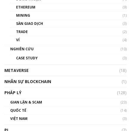
Phổ cập Blockchain
ETHEREUM
(9)
00:35:11
MINING
(1)
Talkshow 20: Biến động giá của tài sản truyền
SÀN GIAO DỊCH
(3)
thống & Crypto qua các cuộc chiến | Phổ cập
Blockchain
TRADE
(2)
01:34:46
VÍ
(4)
Talkshow 19: GameFi Việt Nam – Báo động
NGHIÊN CỨU
(10)
đỏ
CASE STUDY
(3)
01:24:45
METAVERSE
(18)
Talkshow18: Làn sóng tài năng Việt trở về từ
Silicon Valley - Sức bật mới cho Việt Nam
NHÂN SỰ BLOCKCHAIN
(1)
01:32:59
PHÁP LÝ
(128)
Talkshow17: Mùa đông Crypto – Chiếc khăn
GIAN LẬN & SCAM
gió ấm
(23)
01:40:40
QUỐC TẾ
(14)
VIỆT NAM
(3)
Talkshow 16: Làn sóng số tại Việt Nam và thế
giới
PI
(7)