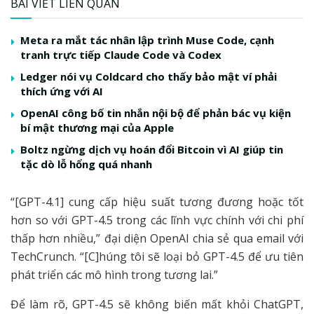
BÀI VIẾT LIÊN QUAN
Meta ra mắt tác nhân lập trình Muse Code, cạnh
tranh trực tiếp Claude Code và Codex
Ledger nói vụ Coldcard cho thấy bảo mật ví phải
thích ứng với AI
OpenAI công bố tin nhắn nội bộ để phản bác vụ kiện
bí mật thương mại của Apple
Boltz ngừng dịch vụ hoán đổi Bitcoin vì AI giúp tin
tặc dò lỗ hổng quá nhanh
“[GPT-4.1] cung cấp hiệu suất tương đương hoặc tốt
hơn so với GPT-4.5 trong các lĩnh vực chính với chi phí
thấp hơn nhiều,” đại diện OpenAI chia sẻ qua email với
TechCrunch. “[C]húng tôi sẽ loại bỏ GPT-4.5 để ưu tiên
phát triển các mô hình trong tương lai.”
Để làm rõ, GPT-4.5 sẽ không biến mất khỏi ChatGPT,