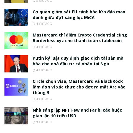
3 GIỜ AGO
Cơ quan giám sát EU cảnh báo lừa đảo mạo
danh giữa đợt sàng lọc MiCA
4 GIỜ AGO
Mastercard thí điểm Crypto Credential cùng
Borderless.xyz cho thanh toán stablecoin
4 GIỜ AGO
Putin ký luật quy định giao dịch tài sản mã
hóa cho nhà đầu tư cá nhân tại Nga
4 GIỜ AGO
Circle chọn Visa, Mastercard và BlackRock
làm đơn vị xác thực cho đợt ra mắt Arc vào
tháng 9
4 GIỜ AGO
Nhà sáng lập NFT Few and Far bị cáo buộc
gian lận 10 triệu USD
9 GIỜ AGO