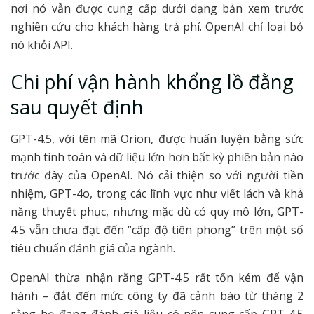
nơi nó vẫn được cung cấp dưới dạng bản xem trước
nghiên cứu cho khách hàng trả phí. OpenAI chỉ loại bỏ
nó khỏi API.
Chi phí vận hành khổng lồ đằng
sau quyết định
GPT-4.5, với tên mã Orion, được huấn luyện bằng sức
mạnh tính toán và dữ liệu lớn hơn bất kỳ phiên bản nào
trước đây của OpenAI. Nó cải thiện so với người tiền
nhiệm, GPT-4o, trong các lĩnh vực như viết lách và khả
năng thuyết phục, nhưng mặc dù có quy mô lớn, GPT-
4.5 vẫn chưa đạt đến “cấp độ tiên phong” trên một số
tiêu chuẩn đánh giá của ngành.
OpenAI thừa nhận rằng GPT-4.5 rất tốn kém để vận
hành – đắt đến mức công ty đã cảnh báo từ tháng 2