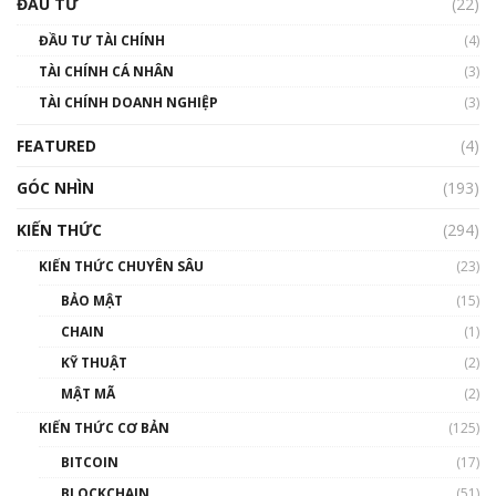
ĐẦU TƯ
(22)
Blockchain
ĐẦU TƯ TÀI CHÍNH
(4)
00:02:14
TÀI CHÍNH CÁ NHÂN
(3)
Nhìn lại năm 2022: Những sự kiện ảnh hưởng
TÀI CHÍNH DOANH NGHIỆP
đến hệ sinh thái tiền mã hoá | Phổ cập
(3)
Blockchain
FEATURED
(4)
00:15:29
GÓC NHÌN
Nhìn lại năm 2022: Những nhân vật ảnh
(193)
hưởng nhất hệ sinh thái tiền mã hoá | Phổ
cập Blockchain
KIẾN THỨC
(294)
00:16:07
KIẾN THỨC CHUYÊN SÂU
(23)
Talkshow 27: Ranh giới giữa tầm ảnh hưởng
BẢO MẬT
(15)
và sự thao túng giá | Phổ cập Blockchain
CHAIN
(1)
01:35:05
KỸ THUẬT
(2)
Nhân sự tương lại ngành Blockchain Việt
MẬT MÃ
(2)
Nam | Phổ cập Blockchain
KIẾN THỨC CƠ BẢN
(125)
00:43:47
BITCOIN
(17)
Blockchain đang được ứng dụng ở Việt Nam
BLOCKCHAIN
(51)