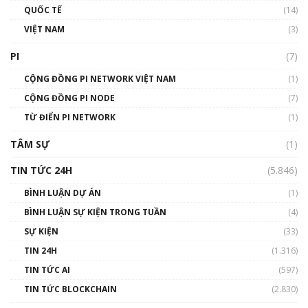
01:40:40
QUỐC TẾ
(14)
VIỆT NAM
(3)
Talkshow 16: Làn sóng số tại Việt Nam và thế
giới
PI
(7)
01:49:30
CỘNG ĐỒNG PI NETWORK VIỆT NAM
(1)
Talkshow 14: MemeCoin – Trò đùa tỷ đô
CỘNG ĐỒNG PI NODE
(7)
#phocapblockchain #PCB #meme
TỪ ĐIỂN PI NETWORK
(1)
01:29:26
TÂM SỰ
(1)
TIN TỨC 24H
(5.846)
BÌNH LUẬN DỰ ÁN
(1)
BÌNH LUẬN SỰ KIỆN TRONG TUẦN
(4)
SỰ KIỆN
(33)
TIN 24H
(1.316)
TIN TỨC AI
(597)
TIN TỨC BLOCKCHAIN
(2.830)