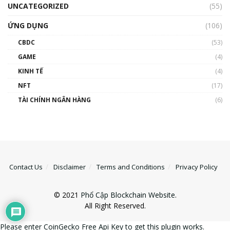
UNCATEGORIZED
(55)
ỨNG DỤNG
(106)
CBDC
(53)
GAME
(4)
KINH TẾ
(4)
NFT
(17)
TÀI CHÍNH NGÂN HÀNG
(6)
Contact Us
Disclaimer
Terms and Conditions
Privacy Policy
© 2021
Phổ Cập Blockchain Website
.
All Right Reserved.
Please enter CoinGecko Free Api Key to get this plugin works.