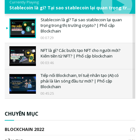
Currently Playing
Stablecoin là gì? Tại sao stablecoin lại quan trọng trong thị trường crypto? | Phổ cập Blockchain
Stablecoin là gì? Tại sao stablecoin lại quan
trọng trong thị trường crypto? | Phổ cập
Blockchain
00:07:29
NFT là gì? Các bước tạo NFT cho người mới?
Kiếm tiền từ NFT? | Phổ cập blockchain
00:03:46
Tiếp nối Blockchain, trí tuệ nhân tạo (AI) có
phải là làn sóng đầu tư mới? | Phổ cập
Blockchain
00:45:25
CBDC là gì? Tổng quan về CBDC? Tại sao
ngân hàng trung ương lại quan trọng? | Phổ
CHUYÊN MỤC
cập Blockchain
00:04:38
BLOCKCHAIN 2022
(7)
Triển vọng nào cho Bitcoin. Thị trường liệu có
uptrend trong năm 2023? | Phổ cập