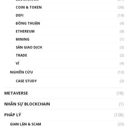
như thể nào?
COIN & TOKEN
(36)
00:39:31
DEFI
(19)
Chìa khóa mở lối cơ hội trước các quĩ đầu tư |
ĐỒNG THUẬN
(4)
Phổ cập Blockchain
ETHEREUM
(9)
00:35:11
MINING
(1)
Talkshow 20: Biến động giá của tài sản truyền
SÀN GIAO DỊCH
(3)
thống & Crypto qua các cuộc chiến | Phổ cập
Blockchain
TRADE
(2)
01:34:46
VÍ
(4)
Talkshow 19: GameFi Việt Nam – Báo động
NGHIÊN CỨU
(10)
đỏ
CASE STUDY
(3)
01:24:45
METAVERSE
(18)
Talkshow18: Làn sóng tài năng Việt trở về từ
Silicon Valley - Sức bật mới cho Việt Nam
NHÂN SỰ BLOCKCHAIN
(1)
01:32:59
PHÁP LÝ
(128)
Talkshow17: Mùa đông Crypto – Chiếc khăn
GIAN LẬN & SCAM
gió ấm
(23)