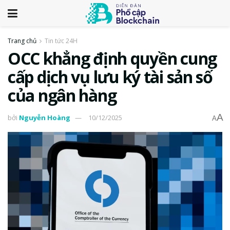
Trang chủ
Tin tức 24H
OCC khẳng định quyền cung
cấp dịch vụ lưu ký tài sản số
của ngân hàng
A
bởi
Nguyễn Hoàng
10/12/2025
A