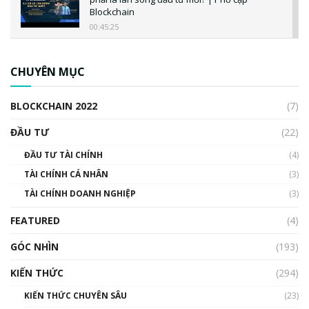
Blockchain
00:45:25
CBDC là gì? Tổng quan về CBDC? Tại sao
ngân hàng trung ương lại quan trọng? | Phổ
CHUYÊN MỤC
cập Blockchain
00:04:38
BLOCKCHAIN 2022
(7)
Triển vọng nào cho Bitcoin. Thị trường liệu có
uptrend trong năm 2023? | Phổ cập
ĐẦU TƯ
(22)
Blockchain
ĐẦU TƯ TÀI CHÍNH
(4)
00:02:14
TÀI CHÍNH CÁ NHÂN
(3)
Nhìn lại năm 2022: Những sự kiện ảnh hưởng
TÀI CHÍNH DOANH NGHIỆP
đến hệ sinh thái tiền mã hoá | Phổ cập
(3)
Blockchain
FEATURED
(4)
00:15:29
GÓC NHÌN
Nhìn lại năm 2022: Những nhân vật ảnh
(193)
hưởng nhất hệ sinh thái tiền mã hoá | Phổ
cập Blockchain
KIẾN THỨC
(294)
00:16:07
KIẾN THỨC CHUYÊN SÂU
(23)