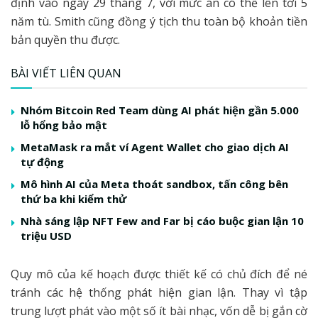
định vào ngày 29 tháng 7, với mức án có thể lên tới 5
năm tù. Smith cũng đồng ý tịch thu toàn bộ khoản tiền
bản quyền thu được.
BÀI VIẾT LIÊN QUAN
Nhóm Bitcoin Red Team dùng AI phát hiện gần 5.000
lỗ hổng bảo mật
MetaMask ra mắt ví Agent Wallet cho giao dịch AI
tự động
Mô hình AI của Meta thoát sandbox, tấn công bên
thứ ba khi kiểm thử
Nhà sáng lập NFT Few and Far bị cáo buộc gian lận 10
triệu USD
Quy mô của kế hoạch được thiết kế có chủ đích để né
tránh các hệ thống phát hiện gian lận. Thay vì tập
trung lượt phát vào một số ít bài nhạc, vốn dễ bị gắn cờ