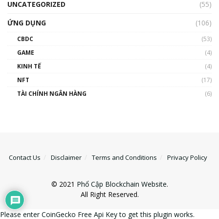
UNCATEGORIZED
(55)
ỨNG DỤNG
(106)
CBDC
(53)
GAME
(4)
KINH TẾ
(4)
NFT
(17)
TÀI CHÍNH NGÂN HÀNG
(6)
Contact Us
Disclaimer
Terms and Conditions
Privacy Policy
© 2021
Phổ Cập Blockchain Website
.
All Right Reserved.
Please enter CoinGecko Free Api Key to get this plugin works.