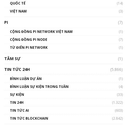
01:40:40
QUỐC TẾ
(14)
VIỆT NAM
(3)
Talkshow 16: Làn sóng số tại Việt Nam và thế
giới
PI
(7)
01:49:30
CỘNG ĐỒNG PI NETWORK VIỆT NAM
(1)
Talkshow 14: MemeCoin – Trò đùa tỷ đô
CỘNG ĐỒNG PI NODE
(7)
#phocapblockchain #PCB #meme
TỪ ĐIỂN PI NETWORK
(1)
01:29:26
TÂM SỰ
(1)
TIN TỨC 24H
(5.866)
BÌNH LUẬN DỰ ÁN
(1)
BÌNH LUẬN SỰ KIỆN TRONG TUẦN
(4)
SỰ KIỆN
(33)
TIN 24H
(1.322)
TIN TỨC AI
(603)
TIN TỨC BLOCKCHAIN
(2.842)