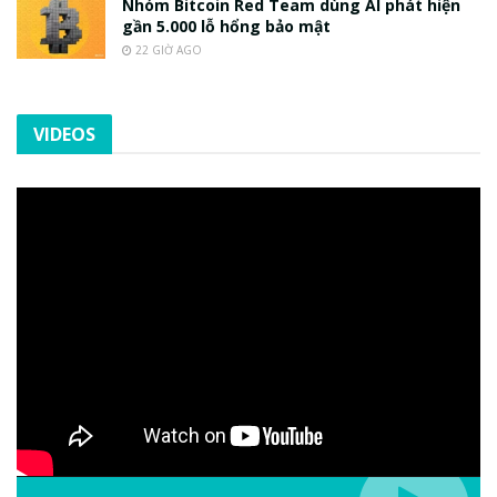
Nhóm Bitcoin Red Team dùng AI phát hiện
gần 5.000 lỗ hổng bảo mật
22 GIỜ AGO
VIDEOS