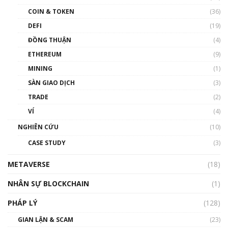
như thể nào?
COIN & TOKEN
(36)
00:39:31
DEFI
(19)
Chìa khóa mở lối cơ hội trước các quĩ đầu tư |
ĐỒNG THUẬN
(4)
Phổ cập Blockchain
ETHEREUM
(9)
00:35:11
MINING
(1)
Talkshow 20: Biến động giá của tài sản truyền
SÀN GIAO DỊCH
(3)
thống & Crypto qua các cuộc chiến | Phổ cập
Blockchain
TRADE
(2)
01:34:46
VÍ
(4)
Talkshow 19: GameFi Việt Nam – Báo động
NGHIÊN CỨU
(10)
đỏ
CASE STUDY
(3)
01:24:45
METAVERSE
(18)
Talkshow18: Làn sóng tài năng Việt trở về từ
Silicon Valley - Sức bật mới cho Việt Nam
NHÂN SỰ BLOCKCHAIN
(1)
01:32:59
PHÁP LÝ
(128)
Talkshow17: Mùa đông Crypto – Chiếc khăn
GIAN LẬN & SCAM
gió ấm
(23)