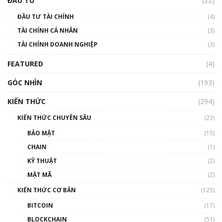
ĐẦU TƯ
(22)
Blockchain
ĐẦU TƯ TÀI CHÍNH
(4)
00:02:14
TÀI CHÍNH CÁ NHÂN
(3)
Nhìn lại năm 2022: Những sự kiện ảnh hưởng
TÀI CHÍNH DOANH NGHIỆP
đến hệ sinh thái tiền mã hoá | Phổ cập
(3)
Blockchain
FEATURED
(4)
00:15:29
GÓC NHÌN
Nhìn lại năm 2022: Những nhân vật ảnh
(193)
hưởng nhất hệ sinh thái tiền mã hoá | Phổ
cập Blockchain
KIẾN THỨC
(294)
00:16:07
KIẾN THỨC CHUYÊN SÂU
(23)
Talkshow 27: Ranh giới giữa tầm ảnh hưởng
BẢO MẬT
(15)
và sự thao túng giá | Phổ cập Blockchain
CHAIN
(1)
01:35:05
KỸ THUẬT
(2)
Nhân sự tương lại ngành Blockchain Việt
MẬT MÃ
(2)
Nam | Phổ cập Blockchain
KIẾN THỨC CƠ BẢN
(125)
00:43:47
BITCOIN
(17)
Blockchain đang được ứng dụng ở Việt Nam
BLOCKCHAIN
(51)