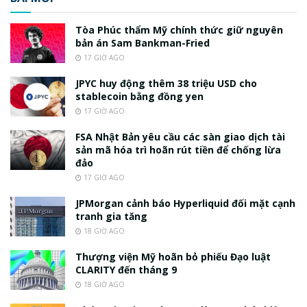
Tòa Phúc thẩm Mỹ chính thức giữ nguyên
bản án Sam Bankman-Fried
17 GIỜ AGO
JPYC huy động thêm 38 triệu USD cho
stablecoin bằng đồng yen
17 GIỜ AGO
FSA Nhật Bản yêu cầu các sàn giao dịch tài
sản mã hóa trì hoãn rút tiền để chống lừa
đảo
17 GIỜ AGO
JPMorgan cảnh báo Hyperliquid đối mặt cạnh
tranh gia tăng
18 GIỜ AGO
Thượng viện Mỹ hoãn bỏ phiếu Đạo luật
CLARITY đến tháng 9
18 GIỜ AGO