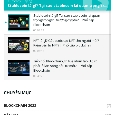
Currently Playing
Stablecoin là gì? Tại sao stablecoin lại quan trọng trong thị trường crypto? | Phổ cập Blockchain
Stablecoin là gì? Tại sao stablecoin lại quan
trọng trong thị trường crypto? | Phổ cập
Blockchain
00:07:29
NFT là gì? Các bước tạo NFT cho người mới?
Kiếm tiền từ NFT? | Phổ cập blockchain
00:03:46
Tiếp nối Blockchain, trí tuệ nhân tạo (AI) có
phải là làn sóng đầu tư mới? | Phổ cập
Blockchain
00:45:25
CBDC là gì? Tổng quan về CBDC? Tại sao
ngân hàng trung ương lại quan trọng? | Phổ
CHUYÊN MỤC
cập Blockchain
00:04:38
BLOCKCHAIN 2022
(7)
Triển vọng nào cho Bitcoin. Thị trường liệu có
uptrend trong năm 2023? | Phổ cập