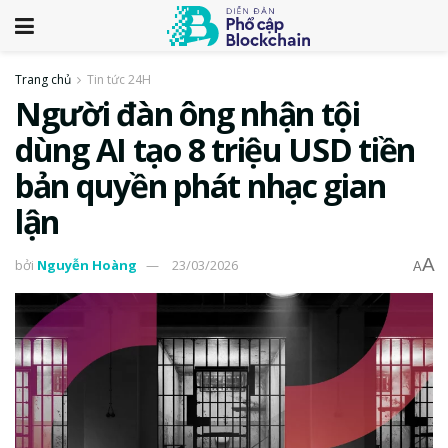
Trang chủ
Tin tức 24H
Người đàn ông nhận tội
dùng AI tạo 8 triệu USD tiền
bản quyền phát nhạc gian
lận
A
bởi
Nguyễn Hoàng
23/03/2026
A