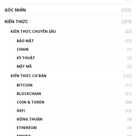
GÓC NHÌN
Nhìn lại năm 2022: Những nhân vật ảnh
(193)
hưởng nhất hệ sinh thái tiền mã hoá | Phổ
cập Blockchain
KIẾN THỨC
(294)
00:16:07
KIẾN THỨC CHUYÊN SÂU
(23)
Talkshow 27: Ranh giới giữa tầm ảnh hưởng
BẢO MẬT
(15)
và sự thao túng giá | Phổ cập Blockchain
CHAIN
(1)
01:35:05
KỸ THUẬT
(2)
Nhân sự tương lại ngành Blockchain Việt
MẬT MÃ
(2)
Nam | Phổ cập Blockchain
KIẾN THỨC CƠ BẢN
(125)
00:43:47
BITCOIN
(17)
Blockchain đang được ứng dụng ở Việt Nam
BLOCKCHAIN
(51)
như thể nào?
COIN & TOKEN
(36)
00:39:31
DEFI
(19)
Chìa khóa mở lối cơ hội trước các quĩ đầu tư |
ĐỒNG THUẬN
(4)
Phổ cập Blockchain
ETHEREUM
(9)
00:35:11