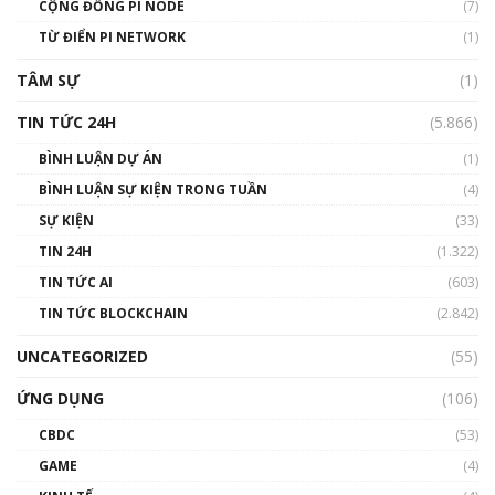
Talkshow 14: MemeCoin – Trò đùa tỷ đô
CỘNG ĐỒNG PI NODE
(7)
#phocapblockchain #PCB #meme
TỪ ĐIỂN PI NETWORK
(1)
01:29:26
TÂM SỰ
(1)
TIN TỨC 24H
(5.866)
BÌNH LUẬN DỰ ÁN
(1)
BÌNH LUẬN SỰ KIỆN TRONG TUẦN
(4)
SỰ KIỆN
(33)
TIN 24H
(1.322)
TIN TỨC AI
(603)
TIN TỨC BLOCKCHAIN
(2.842)
UNCATEGORIZED
(55)
ỨNG DỤNG
(106)
CBDC
(53)
GAME
(4)