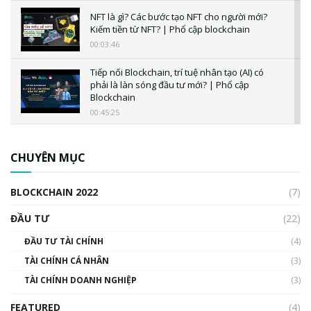
NFT là gì? Các bước tạo NFT cho người mới?
Kiếm tiền từ NFT? | Phổ cập blockchain
00:03:46
Tiếp nối Blockchain, trí tuệ nhân tạo (AI) có
phải là làn sóng đầu tư mới? | Phổ cập
Blockchain
00:45:25
CBDC là gì? Tổng quan về CBDC? Tại sao
ngân hàng trung ương lại quan trọng? | Phổ
CHUYÊN MỤC
cập Blockchain
00:04:38
BLOCKCHAIN 2022
(7)
Triển vọng nào cho Bitcoin. Thị trường liệu có
uptrend trong năm 2023? | Phổ cập
ĐẦU TƯ
(22)
Blockchain
ĐẦU TƯ TÀI CHÍNH
(4)
00:02:14
TÀI CHÍNH CÁ NHÂN
(3)
Nhìn lại năm 2022: Những sự kiện ảnh hưởng
TÀI CHÍNH DOANH NGHIỆP
đến hệ sinh thái tiền mã hoá | Phổ cập
(3)
Blockchain
FEATURED
(4)
00:15:29