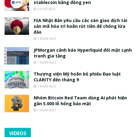
stablecoin bằng đồng yen
24 GIỜ AGO
FSA Nhật Bản yêu cầu các sàn giao dịch tài
sản mã hóa trì hoãn rút tiền để chống lừa
đảo
1 NGÀY AGO
JPMorgan cảnh báo Hyperliquid đối mặt cạnh
tranh gia tăng
1 NGÀY AGO
Thượng viện Mỹ hoãn bỏ phiếu Đạo luật
CLARITY đến tháng 9
1 NGÀY AGO
Nhóm Bitcoin Red Team dùng AI phát hiện
gần 5.000 lỗ hổng bảo mật
1 NGÀY AGO
VIDEOS