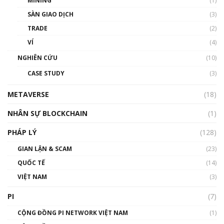
MINING
(1)
Talkshow 20: Biến động giá của tài sản truyền
SÀN GIAO DỊCH
(3)
thống & Crypto qua các cuộc chiến | Phổ cập
Blockchain
TRADE
(2)
01:34:46
VÍ
(4)
Talkshow 19: GameFi Việt Nam – Báo động
NGHIÊN CỨU
(10)
đỏ
CASE STUDY
(3)
01:24:45
METAVERSE
(18)
Talkshow18: Làn sóng tài năng Việt trở về từ
Silicon Valley - Sức bật mới cho Việt Nam
NHÂN SỰ BLOCKCHAIN
(1)
01:32:59
PHÁP LÝ
(128)
Talkshow17: Mùa đông Crypto – Chiếc khăn
GIAN LẬN & SCAM
gió ấm
(23)
01:40:40
QUỐC TẾ
(14)
VIỆT NAM
(3)
Talkshow 16: Làn sóng số tại Việt Nam và thế
giới
PI
(7)
01:49:30
CỘNG ĐỒNG PI NETWORK VIỆT NAM
(1)