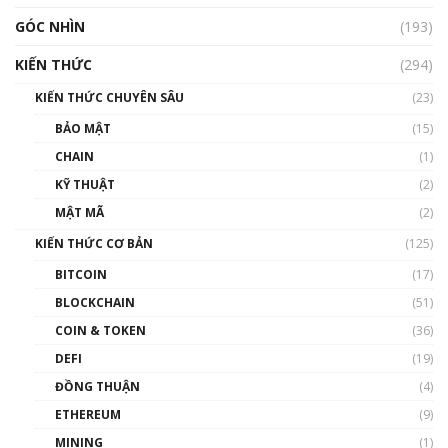
GÓC NHÌN
Nhìn lại năm 2022: Những nhân vật ảnh
(193)
hưởng nhất hệ sinh thái tiền mã hoá | Phổ
cập Blockchain
KIẾN THỨC
(294)
00:16:07
KIẾN THỨC CHUYÊN SÂU
(23)
Talkshow 27: Ranh giới giữa tầm ảnh hưởng
BẢO MẬT
(15)
và sự thao túng giá | Phổ cập Blockchain
CHAIN
(1)
01:35:05
KỸ THUẬT
(2)
Nhân sự tương lại ngành Blockchain Việt
MẬT MÃ
(2)
Nam | Phổ cập Blockchain
KIẾN THỨC CƠ BẢN
(125)
00:43:47
BITCOIN
(17)
Blockchain đang được ứng dụng ở Việt Nam
BLOCKCHAIN
(51)
như thể nào?
COIN & TOKEN
(36)
00:39:31
DEFI
(19)
Chìa khóa mở lối cơ hội trước các quĩ đầu tư |
ĐỒNG THUẬN
(4)
Phổ cập Blockchain
ETHEREUM
(9)
00:35:11
MINING
(1)