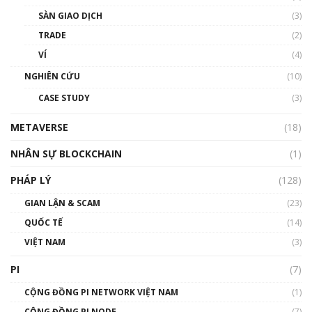
Talkshow 20: Biến động giá của tài sản truyền
SÀN GIAO DỊCH
(3)
thống & Crypto qua các cuộc chiến | Phổ cập
Blockchain
TRADE
(2)
01:34:46
VÍ
(4)
Talkshow 19: GameFi Việt Nam – Báo động
NGHIÊN CỨU
(10)
đỏ
CASE STUDY
(3)
01:24:45
METAVERSE
(18)
Talkshow18: Làn sóng tài năng Việt trở về từ
Silicon Valley - Sức bật mới cho Việt Nam
NHÂN SỰ BLOCKCHAIN
(1)
01:32:59
PHÁP LÝ
(128)
Talkshow17: Mùa đông Crypto – Chiếc khăn
GIAN LẬN & SCAM
gió ấm
(23)
01:40:40
QUỐC TẾ
(14)
VIỆT NAM
(3)
Talkshow 16: Làn sóng số tại Việt Nam và thế
giới
PI
(7)
01:49:30
CỘNG ĐỒNG PI NETWORK VIỆT NAM
(1)
Talkshow 14: MemeCoin – Trò đùa tỷ đô
CỘNG ĐỒNG PI NODE
(7)