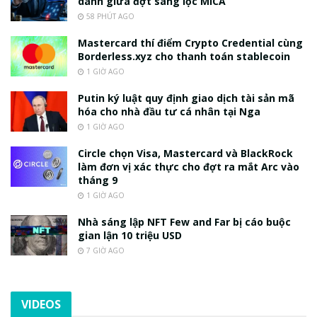
danh giữa đợt sàng lọc MiCA
58 PHÚT AGO
Mastercard thí điểm Crypto Credential cùng
Borderless.xyz cho thanh toán stablecoin
1 GIỜ AGO
Putin ký luật quy định giao dịch tài sản mã
hóa cho nhà đầu tư cá nhân tại Nga
1 GIỜ AGO
Circle chọn Visa, Mastercard và BlackRock
làm đơn vị xác thực cho đợt ra mắt Arc vào
tháng 9
1 GIỜ AGO
Nhà sáng lập NFT Few and Far bị cáo buộc
gian lận 10 triệu USD
7 GIỜ AGO
VIDEOS