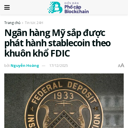
Trang chủ
Tin tức 24H
Ngân hàng Mỹ sắp được
phát hành stablecoin theo
khuôn khổ FDIC
A
bởi
Nguyễn Hoàng
17/12/2025
A