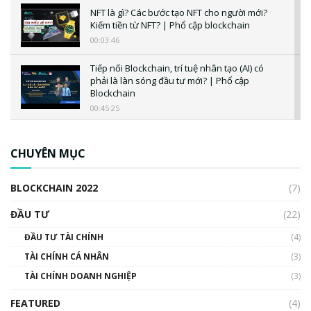
NFT là gì? Các bước tạo NFT cho người mới?
Kiếm tiền từ NFT? | Phổ cập blockchain
00:03:46
Tiếp nối Blockchain, trí tuệ nhân tạo (AI) có
phải là làn sóng đầu tư mới? | Phổ cập
Blockchain
00:45:25
CBDC là gì? Tổng quan về CBDC? Tại sao
ngân hàng trung ương lại quan trọng? | Phổ
CHUYÊN MỤC
cập Blockchain
00:04:38
BLOCKCHAIN 2022
(7)
Triển vọng nào cho Bitcoin. Thị trường liệu có
uptrend trong năm 2023? | Phổ cập
ĐẦU TƯ
(22)
Blockchain
ĐẦU TƯ TÀI CHÍNH
(4)
00:02:14
TÀI CHÍNH CÁ NHÂN
(3)
Nhìn lại năm 2022: Những sự kiện ảnh hưởng
TÀI CHÍNH DOANH NGHIỆP
đến hệ sinh thái tiền mã hoá | Phổ cập
(3)
Blockchain
FEATURED
(4)
00:15:29