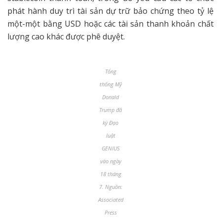
phát hành duy trì tài sản dự trữ bảo chứng theo tỷ lệ
một-một bằng USD hoặc các tài sản thanh khoản chất
lượng cao khác được phê duyệt.
Tổng
thống Mỹ
Donald
Trump đã
ký Đạo
luật
GENIUS
vào ngày
18 tháng
7. Nguồn:
Associated
Press