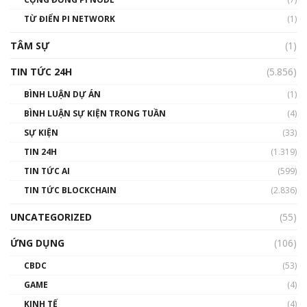
#phocapblockchain #PCB #meme
TỪ ĐIỂN PI NETWORK
(1)
01:29:26
TÂM SỰ
(1)
TIN TỨC 24H
(5.856)
BÌNH LUẬN DỰ ÁN
(1)
BÌNH LUẬN SỰ KIỆN TRONG TUẦN
(4)
SỰ KIỆN
(33)
TIN 24H
(1.319)
TIN TỨC AI
(599)
TIN TỨC BLOCKCHAIN
(2.836)
UNCATEGORIZED
(55)
ỨNG DỤNG
(106)
CBDC
(53)
GAME
(4)
KINH TẾ
(4)