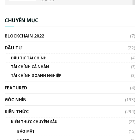
CBDC là gì? Tổng quan về CBDC? Tại sao
ngân hàng trung ương lại quan trọng? | Phổ
CHUYÊN MỤC
cập Blockchain
00:04:38
BLOCKCHAIN 2022
(7)
Triển vọng nào cho Bitcoin. Thị trường liệu có
uptrend trong năm 2023? | Phổ cập
ĐẦU TƯ
(22)
Blockchain
ĐẦU TƯ TÀI CHÍNH
(4)
00:02:14
TÀI CHÍNH CÁ NHÂN
(3)
Nhìn lại năm 2022: Những sự kiện ảnh hưởng
TÀI CHÍNH DOANH NGHIỆP
đến hệ sinh thái tiền mã hoá | Phổ cập
(3)
Blockchain
FEATURED
(4)
00:15:29
GÓC NHÌN
Nhìn lại năm 2022: Những nhân vật ảnh
(193)
hưởng nhất hệ sinh thái tiền mã hoá | Phổ
cập Blockchain
KIẾN THỨC
(294)
00:16:07
KIẾN THỨC CHUYÊN SÂU
(23)
Talkshow 27: Ranh giới giữa tầm ảnh hưởng
BẢO MẬT
(15)
và sự thao túng giá | Phổ cập Blockchain