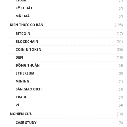
CHAIN
(1)
01:35:05
KỸ THUẬT
(2)
Nhân sự tương lại ngành Blockchain Việt
MẬT MÃ
(2)
Nam | Phổ cập Blockchain
KIẾN THỨC CƠ BẢN
(125)
00:43:47
BITCOIN
(17)
Blockchain đang được ứng dụng ở Việt Nam
BLOCKCHAIN
(51)
như thể nào?
COIN & TOKEN
(36)
00:39:31
DEFI
(19)
Chìa khóa mở lối cơ hội trước các quĩ đầu tư |
ĐỒNG THUẬN
(4)
Phổ cập Blockchain
ETHEREUM
(9)
00:35:11
MINING
(1)
Talkshow 20: Biến động giá của tài sản truyền
SÀN GIAO DỊCH
(3)
thống & Crypto qua các cuộc chiến | Phổ cập
Blockchain
TRADE
(2)
01:34:46
VÍ
(4)
Talkshow 19: GameFi Việt Nam – Báo động
NGHIÊN CỨU
(10)
đỏ
CASE STUDY
(3)
01:24:45