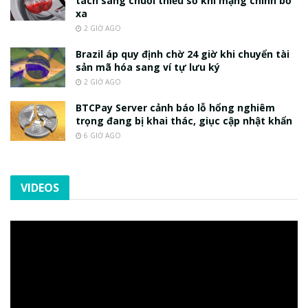
tách sang chuỗi thiểu số khi mạng chính bỏ
xa
2 GIỜ AGO
Brazil áp quy định chờ 24 giờ khi chuyển tài
sản mã hóa sang ví tự lưu ký
2 GIỜ AGO
BTCPay Server cảnh báo lỗ hổng nghiêm
trọng đang bị khai thác, giục cập nhật khẩn
6 GIỜ AGO
VIDEOS