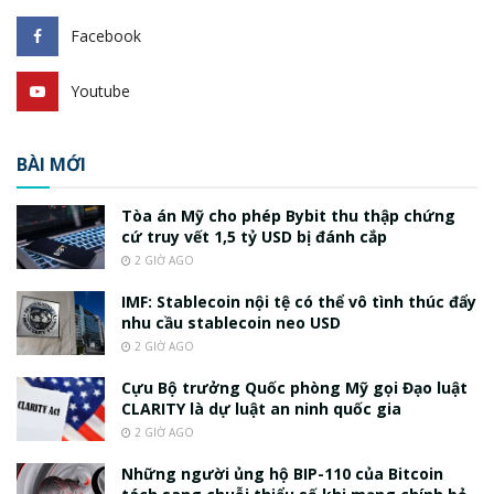
Facebook
Youtube
BÀI MỚI
Tòa án Mỹ cho phép Bybit thu thập chứng
cứ truy vết 1,5 tỷ USD bị đánh cắp
2 GIỜ AGO
IMF: Stablecoin nội tệ có thể vô tình thúc đẩy
nhu cầu stablecoin neo USD
2 GIỜ AGO
Cựu Bộ trưởng Quốc phòng Mỹ gọi Đạo luật
CLARITY là dự luật an ninh quốc gia
2 GIỜ AGO
Những người ủng hộ BIP-110 của Bitcoin