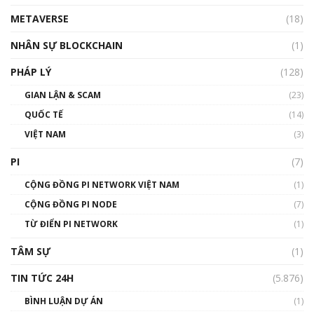
METAVERSE
(18)
Talkshow18: Làn sóng tài năng Việt trở về từ
Silicon Valley - Sức bật mới cho Việt Nam
NHÂN SỰ BLOCKCHAIN
(1)
01:32:59
PHÁP LÝ
(128)
Talkshow17: Mùa đông Crypto – Chiếc khăn
GIAN LẬN & SCAM
gió ấm
(23)
01:40:40
QUỐC TẾ
(14)
VIỆT NAM
(3)
Talkshow 16: Làn sóng số tại Việt Nam và thế
giới
PI
(7)
01:49:30
CỘNG ĐỒNG PI NETWORK VIỆT NAM
(1)
Talkshow 14: MemeCoin – Trò đùa tỷ đô
CỘNG ĐỒNG PI NODE
(7)
#phocapblockchain #PCB #meme
TỪ ĐIỂN PI NETWORK
(1)
01:29:26
TÂM SỰ
(1)
TIN TỨC 24H
(5.876)
BÌNH LUẬN DỰ ÁN
(1)