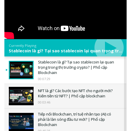
Currently Playing
Stablecoin là gì? Tại sao stablecoin lại quan trọng trong thị trường crypto? | Phổ cập Blockchain
Stablecoin là gì? Tại sao stablecoin lại quan
trọng trong thị trường crypto? | Phổ cập
Blockchain
00:07:29
NFT là gì? Các bước tạo NFT cho người mới?
Kiếm tiền từ NFT? | Phổ cập blockchain
00:03:46
Tiếp nối Blockchain, trí tuệ nhân tạo (AI) có
phải là làn sóng đầu tư mới? | Phổ cập
Blockchain
00:45:25