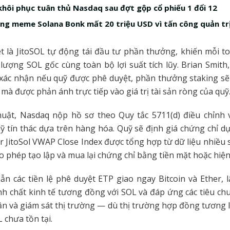
hôi phục tuân thủ Nasdaq sau đợt gộp cổ phiếu 1 đổi 12
ng meme Solana Bonk mất 20 triệu USD vì tấn công quản trị
t là JitoSOL tự động tái đầu tư phần thưởng, khiến mỗi 
 lượng SOL gốc cùng toàn bộ lợi suất tích lũy. Brian Smith, 
 xác nhận nếu quỹ được phê duyệt, phần thưởng staking s
 mà được phản ánh trực tiếp vào giá trị tài sản ròng của quỹ
huật, Nasdaq nộp hồ sơ theo Quy tắc 5711(d) điều chỉnh v
ỹ tín thác dựa trên hàng hóa. Quỹ sẽ định giá chứng chỉ dự
 JitoSol VWAP Close Index được tổng hợp từ dữ liệu nhiều s
o phép tạo lập và mua lại chứng chỉ bằng tiền mặt hoặc hiện
ẫn các tiền lệ phê duyệt ETP giao ngay Bitcoin và Ether, 
ính chất kinh tế tương đồng với SOL và đáp ứng các tiêu c
ận và giám sát thị trường — dù thị trường hợp đồng tương 
L chưa tồn tại.