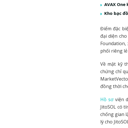
AVAX One k
Kho bạc đồ
Điểm đặc biệ
đại diện cho
Foundation,
phối riêng lẻ
Về mặt kỹ t
chứng chỉ qu
MarketVector
đồng thời ch
Hồ sơ
viện d
JitoSOL có t
chống gian l
lý cho JitoSO