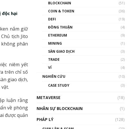
Nhân sự tương lại ngành
BLOCKCHAIN
(51)
Blockchain Việt Nam | Phổ
cập Blockchain
COIN & TOKEN
(36)
 độc hại
00:43:47
DEFI
(19)
ĐỒNG THUẬN
(4)
Blockchain đang được ứng
token nắm giữ
dụng ở Việt Nam như thể
ETHEREUM
(9)
Chủ tịch Jito
nào?
ẽ không phân
MINING
(1)
00:39:31
.
SÀN GIAO DỊCH
(3)
Chìa khóa mở lối cơ hội
TRADE
(2)
trước các quĩ đầu tư | Phổ
iệc niêm yết
cập Blockchain
VÍ
(4)
a trên chỉ số
00:35:11
NGHIÊN CỨU
(10)
àn giao dịch,
Talkshow 20: Biến động
CASE STUDY
(3)
 vật.
giá của tài sản truyền
thống & Crypto qua các
METAVERSE
cuộc chiến | Phổ cập
(18)
lập luận rằng
Blockchain
huẩn về phòng
NHÂN SỰ BLOCKCHAIN
(1)
01:34:46
lai được quản
PHÁP LÝ
(128)
Talkshow 19: GameFi Việt
Nam – Báo động đỏ
GIAN LẬN & SCAM
(23)