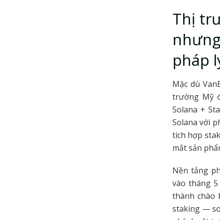
Thị tr
nhưng 
pháp l
Mặc dù VanEc
trường Mỹ đ
Solana + Sta
Solana với p
tích hợp sta
mắt sản phẩm
Nền tảng ph
vào tháng 5
thành chào 
staking — so