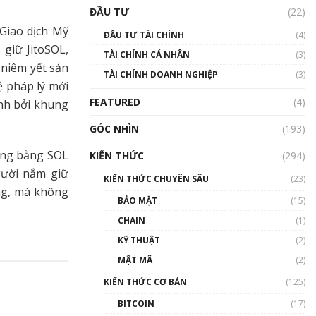
Triển vọng nào cho
ĐẦU TƯ
(22)
Bitcoin. Thị trường liệu có
uptrend trong năm 2023? |
Giao dịch Mỹ
ĐẦU TƯ TÀI CHÍNH
(4)
Phổ cập Blockchain
giữ JitoSOL,
TÀI CHÍNH CÁ NHÂN
(3)
00:02:14
 niêm yết sản
TÀI CHÍNH DOANH NGHIỆP
(3)
Nhìn lại năm 2022: Những
ệ pháp lý mới
sự kiện ảnh hưởng đến hệ
FEATURED
(4)
ình bởi khung
sinh thái tiền mã hoá |
Phổ cập Blockchain
GÓC NHÌN
(193)
00:15:29
hứng bằng SOL
KIẾN THỨC
(294)
Nhìn lại năm 2022: Những
gười nắm giữ
nhân vật ảnh hưởng nhất
KIẾN THỨC CHUYÊN SÂU
(23)
hệ sinh thái tiền mã hoá |
ng, mà không
Phổ cập Blockchain
BẢO MẬT
(15)
00:16:07
CHAIN
(1)
Talkshow 27: Ranh giới
KỸ THUẬT
(2)
giữa tầm ảnh hưởng và sự
MẬT MÃ
(2)
thao túng giá | Phổ cập
Blockchain
KIẾN THỨC CƠ BẢN
(125)
01:35:05
BITCOIN
(17)