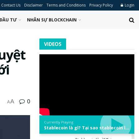
Contact Us
Disclaimer
Terms and Conditions
Privacy Policy
Login
ĐẦU TƯ
NHÂN SỰ BLOCKCHAIN
VIDEOS
uyệt
ới
0
A
A
Currently Playing
Stablecoin là gì? Tại sao stablecoin lại quan trọng trong thị trường crypto? | Phổ cập Blockchain