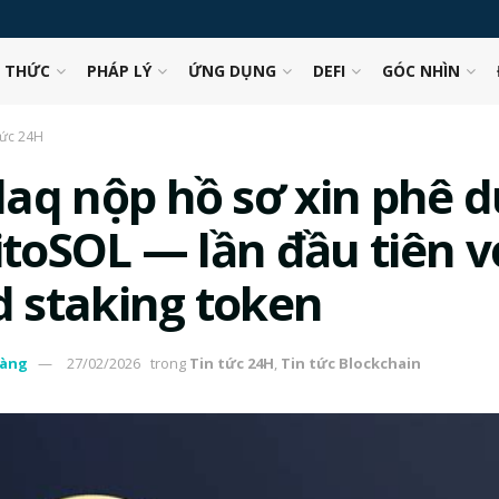
N THỨC
PHÁP LÝ
ỨNG DỤNG
DEFI
GÓC NHÌN
tức 24H
aq nộp hồ sơ xin phê d
itoSOL — lần đầu tiên v
d staking token
àng
27/02/2026
trong
Tin tức 24H
,
Tin tức Blockchain