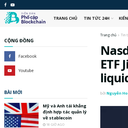
TRANG CHỦ
TIN TỨC 24H
KIẾ
Trang chủ
Tin 
CỘNG ĐỒNG
Nasd
Facebook
ETF J
Youtube
liqui
BÀI MỚI
bởi
Nguyễn Ho
Mỹ và Anh tái khẳng
định hợp tác quản lý
về stablecoin
18 GIỜ AGO