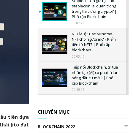
Stablecoin là gì? Tại sao
stablecoin lại quan trọng
trong thị trường crypto? |
Phổ cập Blockchain
00:07:29
NFT là gì? Các bước tạo
NFT cho người mới? Kiếm
tiền từ NFT? | Phổ cập
blockchain
00:03:46
Tiếp nối Blockchain, trí tuệ
nhân tạo (AI) có phải là làn
sóng đầu tư mới? | Phổ
cập Blockchain
00:45:25
CBDC là gì? Tổng quan về
CBDC? Tại sao ngân hàng
trung ương lại quan trọng?
CHUYÊN MỤC
đầu tiên dựa
| Phổ cập Blockchain
00:04:38
thái Jito đạt
BLOCKCHAIN 2022
(7)