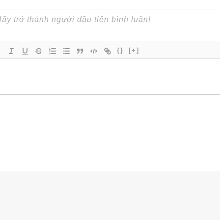
{}
[+]