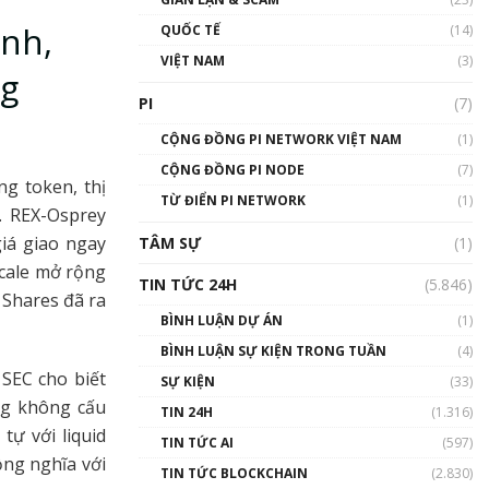
01:24:45
ành,
QUỐC TẾ
(14)
Talkshow18: Làn sóng tài
VIỆT NAM
(3)
ng
năng Việt trở về từ Silicon
Valley - Sức bật mới cho
PI
(7)
Việt Nam
01:32:59
CỘNG ĐỒNG PI NETWORK VIỆT NAM
(1)
CỘNG ĐỒNG PI NODE
(7)
Talkshow17: Mùa đông
ng token, thị
TỪ ĐIỂN PI NETWORK
Crypto – Chiếc khăn gió ấm
(1)
. REX-Osprey
01:40:40
giá giao ngay
TÂM SỰ
(1)
scale mở rộng
Talkshow 16: Làn sóng số
TIN TỨC 24H
(5.846)
tại Việt Nam và thế giới
1Shares đã ra
01:49:30
BÌNH LUẬN DỰ ÁN
(1)
BÌNH LUẬN SỰ KIỆN TRONG TUẦN
(4)
Talkshow 14: MemeCoin –
SEC cho biết
Trò đùa tỷ đô
SỰ KIỆN
(33)
#phocapblockchain #PCB
ng không cấu
TIN 24H
(1.316)
#meme
ự với liquid
TIN TỨC AI
(597)
01:29:26
ồng nghĩa với
TIN TỨC BLOCKCHAIN
(2.830)