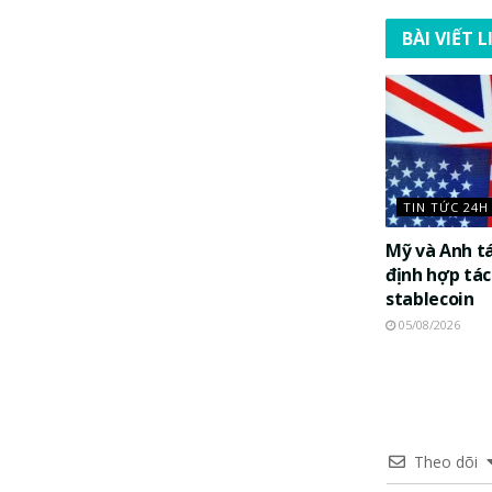
BÀI VIẾT 
TIN TỨC 24H
Mỹ và Anh t
định hợp tác
stablecoin
05/08/2026
Theo dõi