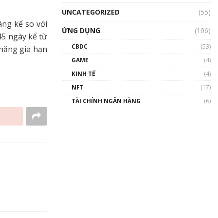
UNCATEGORIZED
(55)
áng kể so với
ỨNG DỤNG
(106)
45 ngày kể từ
CBDC
(53)
 năng gia hạn
GAME
(4)
KINH TẾ
(4)
NFT
(17)
TÀI CHÍNH NGÂN HÀNG
(6)