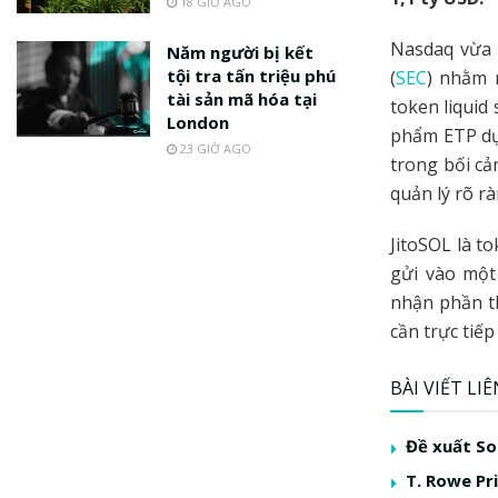
18 GIỜ AGO
Nasdaq vừa 
Năm người bị kết
tội tra tấn triệu phú
(
SEC
) nhằm 
tài sản mã hóa tại
token liquid
London
phẩm ETP dựa
23 GIỜ AGO
trong bối cả
quản lý rõ r
JitoSOL là t
gửi vào một
nhận phần t
cần trực tiếp
BÀI VIẾT LI
Đề xuất So
T. Rowe Pr