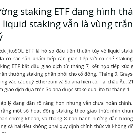
ường staking ETF đang hình th
liquid staking vẫn là vùng trắ
ý
k JitoSOL ETF là hồ sơ đầu tiên thuần túy về liquid staki
ã có các sản phẩm tiếp cận gián tiếp với cơ chế staking
king ETF bắt đầu giao dịch từ tháng 7, kết hợp tiếp xúc 
hần thưởng staking phân phối cho cổ đông. Tháng 9, Gray
king vào các quỹ Ethereum và Solana hiện có. Tại châu Âu, 2
 giao dịch dựa trên Solana được stake qua Jito từ tháng 1.
áp lý đang dần rõ ràng hơn nhưng vẫn chưa hoàn chỉnh. 
 rằng một số hoạt động staking theo giao thức nhìn chu
bán chứng khoán, và tháng 8 ban hành hướng dẫn tương t
ng cả hai đều không phải quy định chính thức và không đ