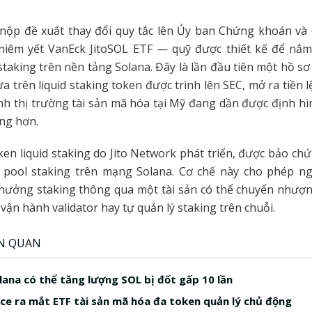
nộp đề xuất thay đổi quy tắc lên Ủy ban Chứng khoán và 
niêm yết VanEck JitoSOL ETF — quỹ được thiết kế để nắm 
 staking trên nền tảng Solana. Đây là lần đầu tiên một hồ sơ
 trên liquid staking token được trình lên SEC, mở ra tiền l
nh thị trường tài sản mã hóa tại Mỹ đang dần được định h
àng hơn.
oken liquid staking do Jito Network phát triển, được bảo c
 pool staking trên mạng Solana. Cơ chế này cho phép n
hưởng staking thông qua một tài sản có thể chuyển nhượ
 vận hành validator hay tự quản lý staking trên chuỗi.
ÊN QUAN
lana có thể tăng lượng SOL bị đốt gấp 10 lần
ice ra mắt ETF tài sản mã hóa đa token quản lý chủ động