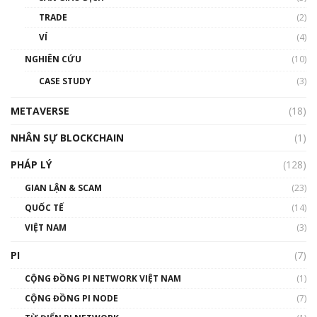
thống & Crypto qua các cuộc chiến | Phổ cập
Blockchain
TRADE
(2)
01:34:46
VÍ
(4)
Talkshow 19: GameFi Việt Nam – Báo động
NGHIÊN CỨU
(10)
đỏ
CASE STUDY
(3)
01:24:45
METAVERSE
(18)
Talkshow18: Làn sóng tài năng Việt trở về từ
Silicon Valley - Sức bật mới cho Việt Nam
NHÂN SỰ BLOCKCHAIN
(1)
01:32:59
PHÁP LÝ
(128)
Talkshow17: Mùa đông Crypto – Chiếc khăn
GIAN LẬN & SCAM
gió ấm
(23)
01:40:40
QUỐC TẾ
(14)
VIỆT NAM
(3)
Talkshow 16: Làn sóng số tại Việt Nam và thế
giới
PI
(7)
01:49:30
CỘNG ĐỒNG PI NETWORK VIỆT NAM
(1)
Talkshow 14: MemeCoin – Trò đùa tỷ đô
CỘNG ĐỒNG PI NODE
(7)
#phocapblockchain #PCB #meme