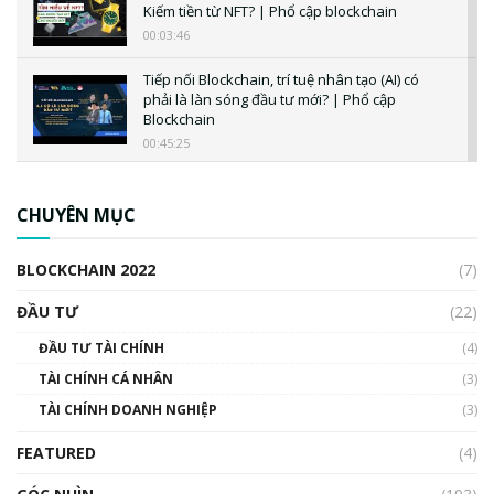
Kiếm tiền từ NFT? | Phổ cập blockchain
00:03:46
Tiếp nối Blockchain, trí tuệ nhân tạo (AI) có
phải là làn sóng đầu tư mới? | Phổ cập
Blockchain
00:45:25
CBDC là gì? Tổng quan về CBDC? Tại sao
ngân hàng trung ương lại quan trọng? | Phổ
CHUYÊN MỤC
cập Blockchain
00:04:38
BLOCKCHAIN 2022
(7)
Triển vọng nào cho Bitcoin. Thị trường liệu có
uptrend trong năm 2023? | Phổ cập
ĐẦU TƯ
(22)
Blockchain
ĐẦU TƯ TÀI CHÍNH
(4)
00:02:14
TÀI CHÍNH CÁ NHÂN
(3)
Nhìn lại năm 2022: Những sự kiện ảnh hưởng
TÀI CHÍNH DOANH NGHIỆP
đến hệ sinh thái tiền mã hoá | Phổ cập
(3)
Blockchain
FEATURED
(4)
00:15:29