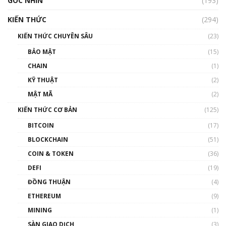
GÓC NHÌN
Nhìn lại năm 2022: Những nhân vật ảnh
(193)
hưởng nhất hệ sinh thái tiền mã hoá | Phổ
cập Blockchain
KIẾN THỨC
(294)
00:16:07
KIẾN THỨC CHUYÊN SÂU
(23)
Talkshow 27: Ranh giới giữa tầm ảnh hưởng
BẢO MẬT
(15)
và sự thao túng giá | Phổ cập Blockchain
CHAIN
(1)
01:35:05
KỸ THUẬT
(2)
Nhân sự tương lại ngành Blockchain Việt
MẬT MÃ
(2)
Nam | Phổ cập Blockchain
KIẾN THỨC CƠ BẢN
(125)
00:43:47
BITCOIN
(17)
Blockchain đang được ứng dụng ở Việt Nam
BLOCKCHAIN
(51)
như thể nào?
COIN & TOKEN
(36)
00:39:31
DEFI
(19)
Chìa khóa mở lối cơ hội trước các quĩ đầu tư |
ĐỒNG THUẬN
(4)
Phổ cập Blockchain
ETHEREUM
(9)
00:35:11
MINING
(1)
Talkshow 20: Biến động giá của tài sản truyền
SÀN GIAO DỊCH
(3)