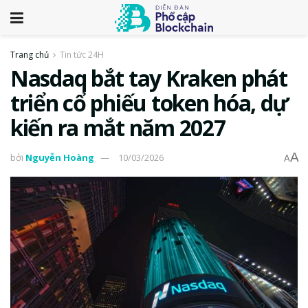
Trang chủ
Tin tức 24H
Nasdaq bắt tay Kraken phát
triển cổ phiếu token hóa, dự
kiến ra mắt năm 2027
A
bởi
Nguyễn Hoàng
10/03/2026
A