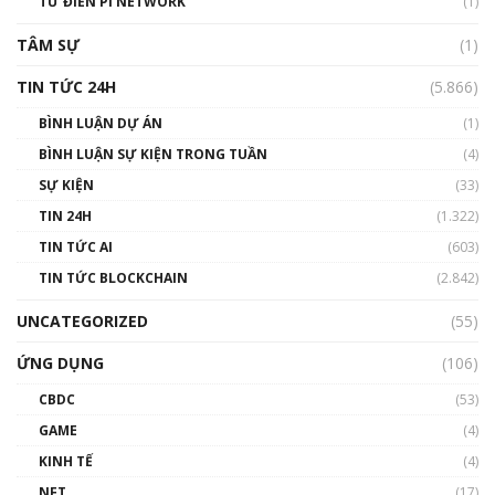
TỪ ĐIỂN PI NETWORK
(1)
01:29:26
TÂM SỰ
(1)
TIN TỨC 24H
(5.866)
BÌNH LUẬN DỰ ÁN
(1)
BÌNH LUẬN SỰ KIỆN TRONG TUẦN
(4)
SỰ KIỆN
(33)
TIN 24H
(1.322)
TIN TỨC AI
(603)
TIN TỨC BLOCKCHAIN
(2.842)
UNCATEGORIZED
(55)
ỨNG DỤNG
(106)
CBDC
(53)
GAME
(4)
KINH TẾ
(4)
NFT
(17)