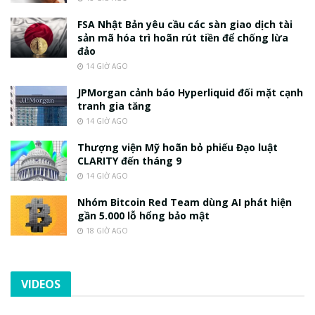
FSA Nhật Bản yêu cầu các sàn giao dịch tài
sản mã hóa trì hoãn rút tiền để chống lừa
đảo
14 GIỜ AGO
JPMorgan cảnh báo Hyperliquid đối mặt cạnh
tranh gia tăng
14 GIỜ AGO
Thượng viện Mỹ hoãn bỏ phiếu Đạo luật
CLARITY đến tháng 9
14 GIỜ AGO
Nhóm Bitcoin Red Team dùng AI phát hiện
gần 5.000 lỗ hổng bảo mật
18 GIỜ AGO
VIDEOS