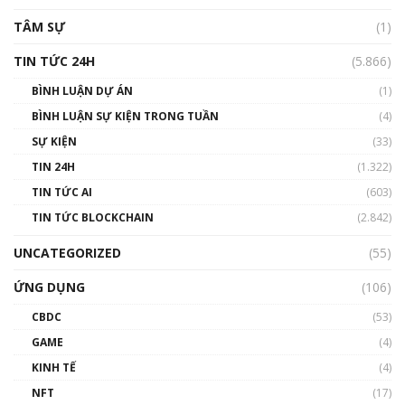
TÂM SỰ
(1)
TIN TỨC 24H
(5.866)
BÌNH LUẬN DỰ ÁN
(1)
BÌNH LUẬN SỰ KIỆN TRONG TUẦN
(4)
SỰ KIỆN
(33)
TIN 24H
(1.322)
TIN TỨC AI
(603)
TIN TỨC BLOCKCHAIN
(2.842)
UNCATEGORIZED
(55)
ỨNG DỤNG
(106)
CBDC
(53)
GAME
(4)
KINH TẾ
(4)
NFT
(17)