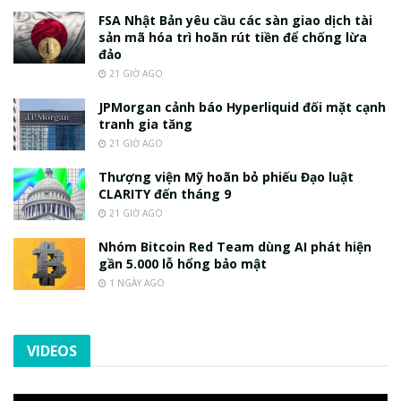
FSA Nhật Bản yêu cầu các sàn giao dịch tài
sản mã hóa trì hoãn rút tiền để chống lừa
đảo
21 GIỜ AGO
JPMorgan cảnh báo Hyperliquid đối mặt cạnh
tranh gia tăng
21 GIỜ AGO
Thượng viện Mỹ hoãn bỏ phiếu Đạo luật
CLARITY đến tháng 9
21 GIỜ AGO
Nhóm Bitcoin Red Team dùng AI phát hiện
gần 5.000 lỗ hổng bảo mật
1 NGÀY AGO
VIDEOS