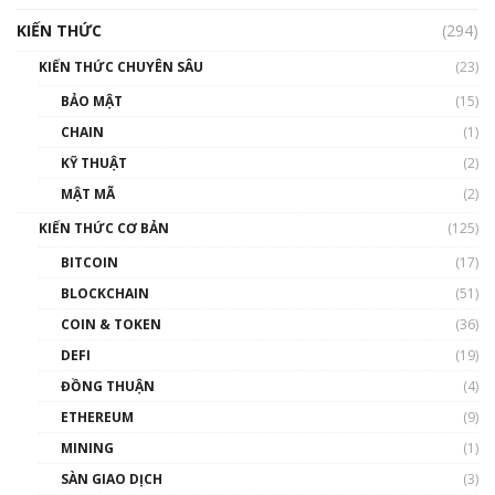
hưởng nhất hệ sinh thái tiền mã hoá | Phổ
cập Blockchain
KIẾN THỨC
(294)
00:16:07
KIẾN THỨC CHUYÊN SÂU
(23)
Talkshow 27: Ranh giới giữa tầm ảnh hưởng
BẢO MẬT
(15)
và sự thao túng giá | Phổ cập Blockchain
CHAIN
(1)
01:35:05
KỸ THUẬT
(2)
Nhân sự tương lại ngành Blockchain Việt
MẬT MÃ
(2)
Nam | Phổ cập Blockchain
KIẾN THỨC CƠ BẢN
(125)
00:43:47
BITCOIN
(17)
Blockchain đang được ứng dụng ở Việt Nam
BLOCKCHAIN
(51)
như thể nào?
COIN & TOKEN
(36)
00:39:31
DEFI
(19)
Chìa khóa mở lối cơ hội trước các quĩ đầu tư |
ĐỒNG THUẬN
(4)
Phổ cập Blockchain
ETHEREUM
(9)
00:35:11
MINING
(1)
Talkshow 20: Biến động giá của tài sản truyền
SÀN GIAO DỊCH
(3)
thống & Crypto qua các cuộc chiến | Phổ cập