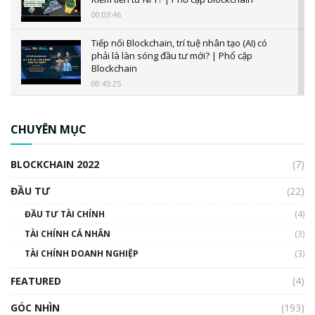
00:03:46
Tiếp nối Blockchain, trí tuệ nhân tạo (AI) có
phải là làn sóng đầu tư mới? | Phổ cập
Blockchain
00:45:25
CBDC là gì? Tổng quan về CBDC? Tại sao
ngân hàng trung ương lại quan trọng? | Phổ
CHUYÊN MỤC
cập Blockchain
00:04:38
BLOCKCHAIN 2022
(7)
Triển vọng nào cho Bitcoin. Thị trường liệu có
uptrend trong năm 2023? | Phổ cập
ĐẦU TƯ
(22)
Blockchain
ĐẦU TƯ TÀI CHÍNH
(4)
00:02:14
TÀI CHÍNH CÁ NHÂN
(3)
Nhìn lại năm 2022: Những sự kiện ảnh hưởng
TÀI CHÍNH DOANH NGHIỆP
đến hệ sinh thái tiền mã hoá | Phổ cập
(3)
Blockchain
FEATURED
(4)
00:15:29
GÓC NHÌN
Nhìn lại năm 2022: Những nhân vật ảnh
(193)