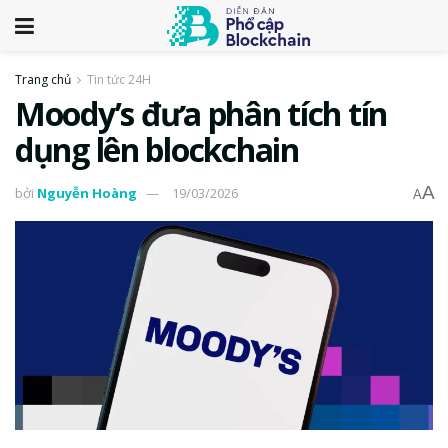
Trang chủ
Tin tức 24H
Moody’s đưa phân tích tín
dụng lên blockchain
A
bởi
Nguyễn Hoàng
19/03/2026
A