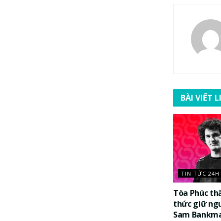
BÀI VIẾT 
TIN TỨC 24H
Tòa Phúc th
thức giữ ng
Sam Bankma