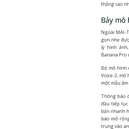
thắng cao nhấ
Bảy mô 
Ngoài MAI-Th
gọn nhẹ được
lý hình ảnh
Banana Pro c
Bộ mô hình 
Voice-2, mô 
một mẫu âm 
Thông báo đ
đầu tiếp tục
bản nhanh h
báo mở rộng
trung vào a