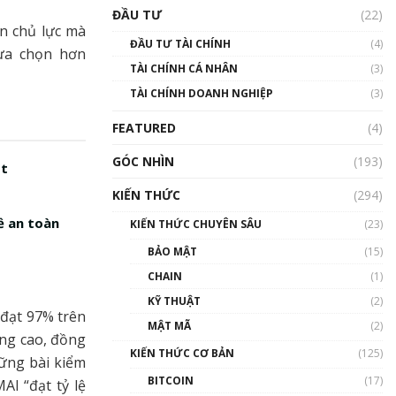
Triển vọng nào cho
ĐẦU TƯ
(22)
Bitcoin. Thị trường liệu có
n chủ lực mà
uptrend trong năm 2023? |
ĐẦU TƯ TÀI CHÍNH
(4)
Phổ cập Blockchain
lựa chọn hơn
TÀI CHÍNH CÁ NHÂN
(3)
00:02:14
TÀI CHÍNH DOANH NGHIỆP
(3)
Nhìn lại năm 2022: Những
sự kiện ảnh hưởng đến hệ
FEATURED
(4)
sinh thái tiền mã hoá |
Phổ cập Blockchain
GÓC NHÌN
(193)
ật
00:15:29
KIẾN THỨC
(294)
Nhìn lại năm 2022: Những
nhân vật ảnh hưởng nhất
ề an toàn
KIẾN THỨC CHUYÊN SÂU
(23)
hệ sinh thái tiền mã hoá |
Phổ cập Blockchain
BẢO MẬT
(15)
00:16:07
CHAIN
(1)
Talkshow 27: Ranh giới
KỸ THUẬT
(2)
 đạt 97% trên
giữa tầm ảnh hưởng và sự
MẬT MÃ
(2)
thao túng giá | Phổ cập
âng cao, đồng
Blockchain
KIẾN THỨC CƠ BẢN
(125)
ững bài kiểm
01:35:05
BITCOIN
(17)
AI “đạt tỷ lệ