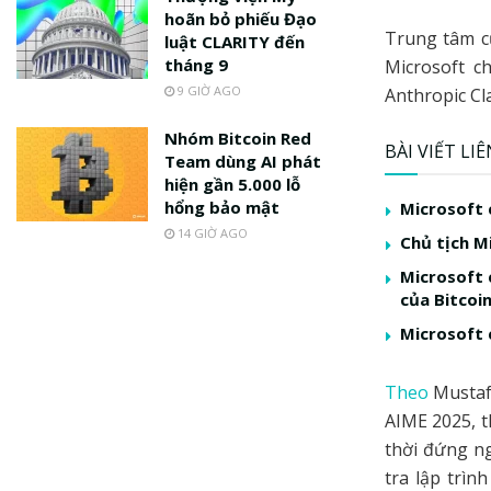
hoãn bỏ phiếu Đạo
Trung tâm c
luật CLARITY đến
tháng 9
Microsoft c
9 GIỜ AGO
Anthropic Cl
Nhóm Bitcoin Red
BÀI VIẾT LI
Team dùng AI phát
hiện gần 5.000 lỗ
hổng bảo mật
Microsoft
14 GIỜ AGO
Chủ tịch M
Microsoft 
của Bitcoi
Microsoft 
Theo
Mustafa
AIME 2025, t
thời đứng n
tra lập trìn