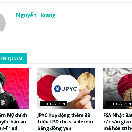
Nguyễn Hoàng
LIÊN QUAN
TIN TỨC 24H
TIN TỨC 24H
ẩm Mỹ chính
JPYC huy động thêm 38
FSA Nhật Bả
uyên bản án
triệu USD cho stablecoin
các sàn giao 
n-Fried
bằng đồng yen
mã hóa trì h