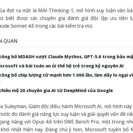
ủa đợt ra mắt là MAI-Thinking-1, mô hình suy luận văn bả
ho biết được các chuyên gia đánh giá độc lập ưu tiên 
aude Sonnet 4.6 trong các bài kiểm tra mù.
ÊN QUAN
 công bố MDASH vượt Claude Mythos, GPT-5.6 trong bảo m
icrosoft và bài toán an ủi thế hệ trẻ trong kỷ nguyên AI
công bố chip lượng tử mạnh hơn 1.000 lần, làm dấy lo ngại v
n
chiêu mộ 20 chuyên gia AI từ DeepMind của Google
 Suleyman, Giám đốc điều hành Microsoft AI, mô hình này
hước đo đánh giá năng lực suy luận và giải quyết vấn đề n
gang hàng với Opus 4.6 trên SWE Bench Pro, một trong nh
h khó nhất hiện nay. Đáng chú ý hơn, Microsoft tuyên bố M