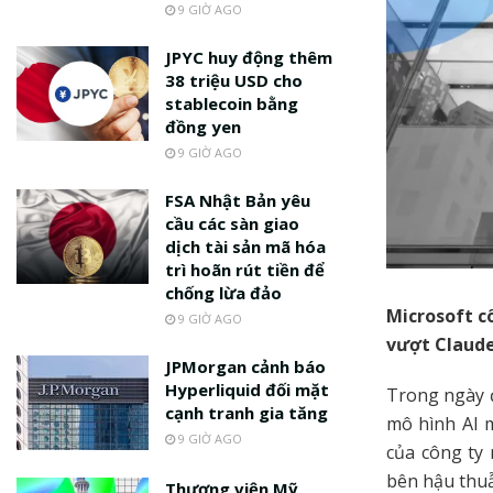
9 GIỜ AGO
JPYC huy động thêm
38 triệu USD cho
stablecoin bằng
đồng yen
9 GIỜ AGO
FSA Nhật Bản yêu
cầu các sàn giao
dịch tài sản mã hóa
trì hoãn rút tiền để
chống lừa đảo
Microsoft c
9 GIỜ AGO
vượt Claude
JPMorgan cảnh báo
Hyperliquid đối mặt
Trong ngày đ
cạnh tranh gia tăng
mô hình AI 
9 GIỜ AGO
của công ty 
bên hậu thuẫ
Thượng viện Mỹ