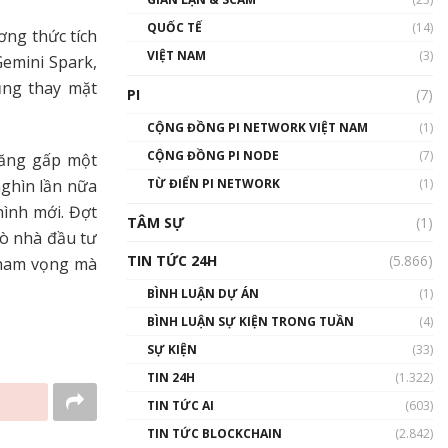
01:24:45
QUỐC TẾ
(14)
ơng thức tích
Talkshow18: Làn sóng tài
VIỆT NAM
(3)
emini Spark,
năng Việt trở về từ Silicon
Valley - Sức bật mới cho
ụng thay mặt
PI
(7)
Việt Nam
01:32:59
CỘNG ĐỒNG PI NETWORK VIỆT NAM
(1)
CỘNG ĐỒNG PI NODE
(7)
tăng gấp một
Talkshow17: Mùa đông
TỪ ĐIỂN PI NETWORK
Crypto – Chiếc khăn gió ấm
(1)
nghìn lần nữa
01:40:40
ình mới. Đợt
TÂM SỰ
(1)
rò nhà đầu tư
Talkshow 16: Làn sóng số
TIN TỨC 24H
(5.866)
 tham vọng mà
tại Việt Nam và thế giới
01:49:30
BÌNH LUẬN DỰ ÁN
(1)
BÌNH LUẬN SỰ KIỆN TRONG TUẦN
(4)
Talkshow 14: MemeCoin –
Trò đùa tỷ đô
SỰ KIỆN
(33)
#phocapblockchain #PCB
TIN 24H
(1.322)
#meme
TIN TỨC AI
(603)
01:29:26
TIN TỨC BLOCKCHAIN
(2.842)