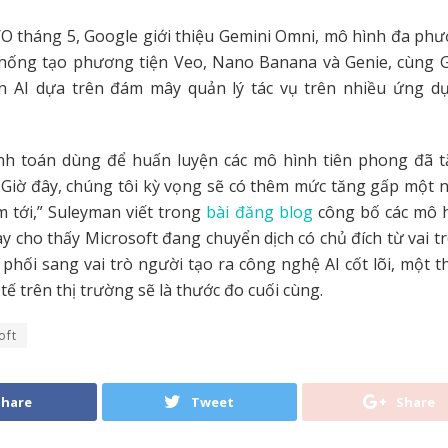
/O tháng 5, Google giới thiệu Gemini Omni, mô hình đa phư
thống tạo phương tiện Veo, Nano Banana và Genie, cùng G
n AI dựa trên đám mây quản lý tác vụ trên nhiều ứng d
ính toán dùng để huấn luyện các mô hình tiên phong đã 
. Giờ đây, chúng tôi kỳ vọng sẽ có thêm mức tăng gấp một 
 tới,” Suleyman viết trong
bài đăng blog
công bố các mô h
ày cho thấy Microsoft đang chuyển dịch có chủ đích từ vai t
phối sang vai trò người tạo ra công nghệ AI cốt lõi, một
tế trên thị trường sẽ là thước đo cuối cùng.
oft
Share
Tweet
Share