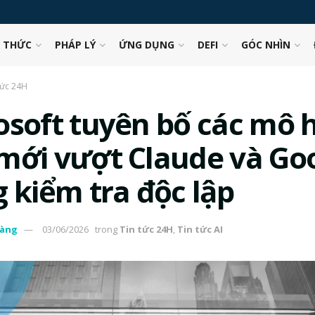
N THỨC
PHÁP LÝ
ỨNG DỤNG
DEFI
GÓC NHÌN
tức 24H
osoft tuyên bố các mô 
mới vượt Claude và Go
g kiểm tra độc lập
àng
03/06/2026
trong
Tin tức 24H
,
Tin tức AI