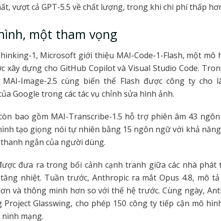
t, vượt cả GPT-5.5 về chất lượng, trong khi chi phí thấp hơn
hình, một tham vọng
inking-1, Microsoft giới thiệu MAI-Code-1-Flash, một mô h
 xây dựng cho GitHub Copilot và Visual Studio Code. Tron
, MAI-Image-2.5 cùng biến thể Flash được công ty cho 
ủa Google trong các tác vụ chỉnh sửa hình ảnh.
còn bao gồm MAI-Transcribe-1.5 hỗ trợ phiên âm 43 ngôn
hình tạo giọng nói tự nhiên bằng 15 ngôn ngữ với khả năng
thanh ngắn của người dùng.
ược đưa ra trong bối cảnh cạnh tranh giữa các nhà phát t
 tăng nhiệt. Tuần trước, Anthropic ra mắt Opus 4.8, mô tả
ơn và thông minh hơn so với thế hệ trước. Cùng ngày, Ant
 Project Glasswing, cho phép 150 công ty tiếp cận mô hìn
n ninh mạng.