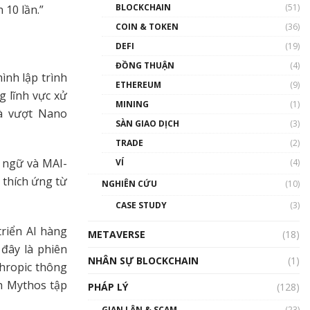
Nhân sự tương lại ngành
BLOCKCHAIN
(51)
 10 lần.”
Blockchain Việt Nam | Phổ
cập Blockchain
COIN & TOKEN
(36)
00:43:47
DEFI
(19)
ĐỒNG THUẬN
(4)
Blockchain đang được ứng
ình lập trình
dụng ở Việt Nam như thể
ETHEREUM
(9)
nào?
g lĩnh vực xử
MINING
(1)
00:39:31
là vượt Nano
SÀN GIAO DỊCH
(3)
Chìa khóa mở lối cơ hội
TRADE
(2)
trước các quĩ đầu tư | Phổ
cập Blockchain
 ngữ và MAI-
VÍ
(4)
00:35:11
 thích ứng từ
NGHIÊN CỨU
(10)
Talkshow 20: Biến động
CASE STUDY
(3)
giá của tài sản truyền
thống & Crypto qua các
riển AI hàng
METAVERSE
cuộc chiến | Phổ cập
(18)
Blockchain
 đây là phiên
NHÂN SỰ BLOCKCHAIN
(1)
01:34:46
hropic thông
h Mythos tập
PHÁP LÝ
(128)
Talkshow 19: GameFi Việt
Nam – Báo động đỏ
GIAN LẬN & SCAM
(23)