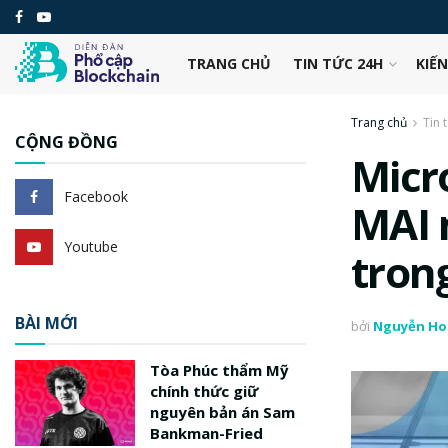
TRANG CHỦ
TIN TỨC 24H
KIẾ
Trang chủ
Tin 
CỘNG ĐỒNG
Micr
Facebook
MAI 
Youtube
tron
BÀI MỚI
bởi
Nguyễn Ho
Tòa Phúc thẩm Mỹ
chính thức giữ
nguyên bản án Sam
Bankman-Fried