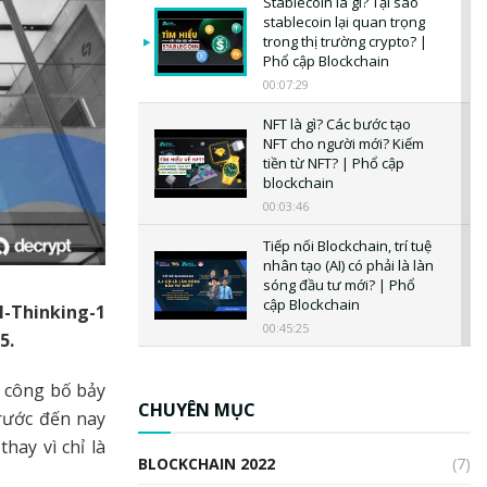
Stablecoin là gì? Tại sao
stablecoin lại quan trọng
trong thị trường crypto? |
Phổ cập Blockchain
00:07:29
NFT là gì? Các bước tạo
NFT cho người mới? Kiếm
tiền từ NFT? | Phổ cập
blockchain
00:03:46
Tiếp nối Blockchain, trí tuệ
nhân tạo (AI) có phải là làn
sóng đầu tư mới? | Phổ
cập Blockchain
I-Thinking-1
00:45:25
5.
CBDC là gì? Tổng quan về
CBDC? Tại sao ngân hàng
t
công bố bảy
trung ương lại quan trọng?
CHUYÊN MỤC
rước đến nay
| Phổ cập Blockchain
hay vì chỉ là
00:04:38
BLOCKCHAIN 2022
(7)