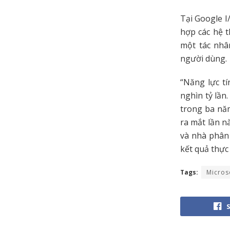
Tại Google I
hợp các hệ 
một tác nhâ
người dùng.
“Năng lực t
nghìn tỷ lần
trong ba năm
ra mắt lần n
và nhà phân 
kết quả thực 
Tags:
Micros