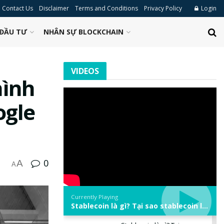
Contact Us
Disclaimer
Terms and Conditions
Privacy Policy
Login
ĐẦU TƯ
NHÂN SỰ BLOCKCHAIN
VIDEOS
hình
ogle
0
A
A
Currently Playing
Stablecoin là gì? Tại sao stablecoin lại quan trọng trong thị trường crypto? | Phổ cập Blockchain