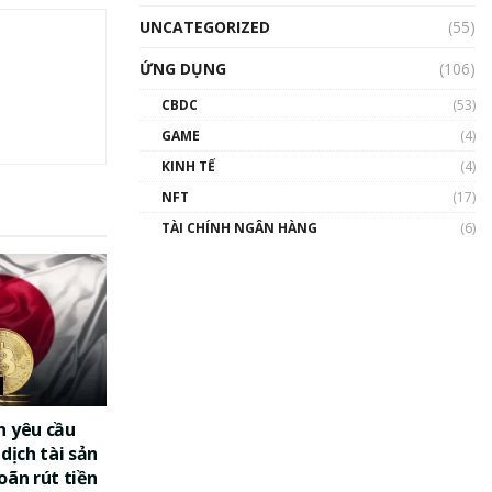
UNCATEGORIZED
(55)
ỨNG DỤNG
(106)
CBDC
(53)
GAME
(4)
KINH TẾ
(4)
NFT
(17)
TÀI CHÍNH NGÂN HÀNG
(6)
n yêu cầu
dịch tài sản
oãn rút tiền