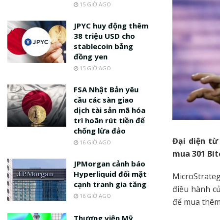
15 GIỜ AGO
JPYC huy động thêm
38 triệu USD cho
stablecoin bằng
đồng yen
15 GIỜ AGO
FSA Nhật Bản yêu
cầu các sàn giao
dịch tài sản mã hóa
trì hoãn rút tiền để
chống lừa đảo
Đại diện từ
16 GIỜ AGO
mua 301 Bitc
JPMorgan cảnh báo
Hyperliquid đối mặt
MicroStrateg
cạnh tranh gia tăng
điều hành củ
16 GIỜ AGO
để mua thêm 
Thượng viện Mỹ