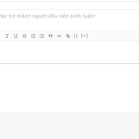
{}
[+]