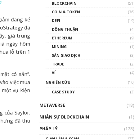
Nhân sự tương lại ngành
2
BLOCKCHAIN
(51)
Blockchain Việt Nam | Phổ
cập Blockchain
COIN & TOKEN
(36)
giảm đáng kể
00:43:47
DEFI
(19)
roStrategy đã
ĐỒNG THUẬN
(4)
Blockchain đang được ứng
ậy, giá trung
dụng ở Việt Nam như thể
ETHEREUM
(9)
nào?
giá ngày hôm
MINING
(1)
00:39:31
hua lỗ trên 1
SÀN GIAO DỊCH
(3)
Chìa khóa mở lối cơ hội
TRADE
(2)
trước các quĩ đầu tư | Phổ
cập Blockchain
VÍ
(4)
mặt có sẵn”.
00:35:11
 vào việc mua
NGHIÊN CỨU
(10)
Talkshow 20: Biến động
 một vụ kiện
CASE STUDY
(3)
giá của tài sản truyền
thống & Crypto qua các
METAVERSE
cuộc chiến | Phổ cập
(18)
Blockchain
 của Saylor.
NHÂN SỰ BLOCKCHAIN
(1)
01:34:46
 nhưng đã thu
PHÁP LÝ
(128)
Talkshow 19: GameFi Việt
Nam – Báo động đỏ
GIAN LẬN & SCAM
(23)