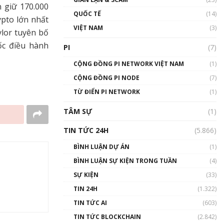
n giữ 170.000
01:24:45
QUỐC TẾ
(14)
ypto lớn nhất
Talkshow18: Làn sóng tài
VIỆT NAM
(3)
ylor tuyên bố
năng Việt trở về từ Silicon
Valley - Sức bật mới cho
ốc điều hành
PI
(7)
Việt Nam
01:32:59
CỘNG ĐỒNG PI NETWORK VIỆT NAM
(1)
CỘNG ĐỒNG PI NODE
(7)
Talkshow17: Mùa đông
TỪ ĐIỂN PI NETWORK
Crypto – Chiếc khăn gió ấm
(1)
01:40:40
TÂM SỰ
(1)
Talkshow 16: Làn sóng số
TIN TỨC 24H
(5.866)
tại Việt Nam và thế giới
01:49:30
BÌNH LUẬN DỰ ÁN
(1)
BÌNH LUẬN SỰ KIỆN TRONG TUẦN
(4)
Talkshow 14: MemeCoin –
Trò đùa tỷ đô
SỰ KIỆN
(33)
#phocapblockchain #PCB
TIN 24H
(1.322)
#meme
TIN TỨC AI
(603)
01:29:26
TIN TỨC BLOCKCHAIN
(2.842)