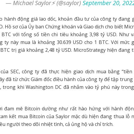
— Michael Saylor⚡️ (@saylor)
September 20, 202
do hành động giá lao dốc, khoản đầu tư của công ty đang 
D. Hồ sơ của Ủy ban Chứng khoán và Giao dịch cho biết Mic
BTC với tổng số tiền chi tiêu khoảng 3,98 tỷ USD. Như v
g ty này mua là khoảng 30.639 USD cho 1 BTC. Với mức 
 BTC trị giá khoảng 2,48 tỷ USD. MicroStrategy hiện đang t
của SEC, công ty đã thực hiện giao dịch mua bằng “tiền 
ây đã từ chức Giám đốc điều hành của công ty để tập trung
n, trong khi Washington DC đã nhắm vào tỷ phú này trong
 đam mê Bitcoin dường như rất hào hứng với hành động
cam kết mua Bitcoin của Saylor mặc dù hiện đang thua lỗ
u người theo dõi nhiệt tình, cả ủng hộ và chỉ trích.