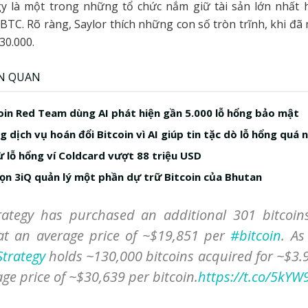
gy là một trong những tổ chức nắm giữ tài sản lớn nhất h
BTC. Rõ ràng, Saylor thích những con số tròn trĩnh, khi đ
30.000.
ÊN QUAN
in Red Team dùng AI phát hiện gần 5.000 lỗ hổng bảo mật
 dịch vụ hoán đổi Bitcoin vì AI giúp tin tặc dò lỗ hổng quá 
ừ lỗ hổng ví Coldcard vượt 88 triệu USD
ọn 3iQ quản lý một phần dự trữ Bitcoin của Bhutan
rategy has purchased an additional 301 bitcoin
 at an average price of ~$19,851 per
#bitcoin
. As
trategy
holds ~130,000 bitcoins acquired for ~$3.98
ge price of ~$30,639 per bitcoin.
https://t.co/5kYW9