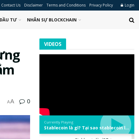
Contact Us
Disclaimer
Terms and Conditions
Privacy Policy
Login
ĐẦU TƯ
NHÂN SỰ BLOCKCHAIN
VIDEOS
dừng
nắm
0
A
A
Currently Playing
Stablecoin là gì? Tại sao stablecoin lại quan trọng trong thị trường crypto? | Phổ cập Blockchain