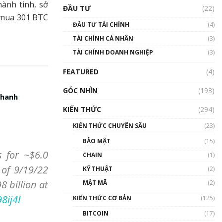
Triển vọng nào cho
ành tinh, sở
ĐẦU TƯ
(22)
Bitcoin. Thị trường liệu có
ã mua 301 BTC
uptrend trong năm 2023? |
ĐẦU TƯ TÀI CHÍNH
(4)
Phổ cập Blockchain
TÀI CHÍNH CÁ NHÂN
(3)
00:02:14
TÀI CHÍNH DOANH NGHIỆP
(3)
Nhìn lại năm 2022: Những
sự kiện ảnh hưởng đến hệ
FEATURED
(4)
sinh thái tiền mã hoá |
Phổ cập Blockchain
GÓC NHÌN
(193)
00:15:29
nhanh
KIẾN THỨC
(294)
Nhìn lại năm 2022: Những
nhân vật ảnh hưởng nhất
KIẾN THỨC CHUYÊN SÂU
(23)
hệ sinh thái tiền mã hoá |
Phổ cập Blockchain
BẢO MẬT
(15)
00:16:07
s for ~$6.0
CHAIN
(1)
 of 9/19/22
Talkshow 27: Ranh giới
KỸ THUẬT
(2)
giữa tầm ảnh hưởng và sự
 billion at
MẬT MÃ
(2)
thao túng giá | Phổ cập
Blockchain
8ij4I
KIẾN THỨC CƠ BẢN
(125)
01:35:05
BITCOIN
(17)