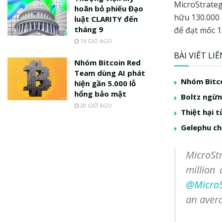
MicroStrate
hoãn bỏ phiếu Đạo
hữu 130.000 
luật CLARITY đến
tháng 9
để đạt mốc 1
16 GIỜ AGO
BÀI VIẾT LI
Nhóm Bitcoin Red
Team dùng AI phát
Nhóm Bitco
hiện gần 5.000 lỗ
hổng bảo mật
Boltz ngừng
20 GIỜ AGO
Thiệt hại t
Gelephu ch
MicroSt
million
@MicroS
an avera