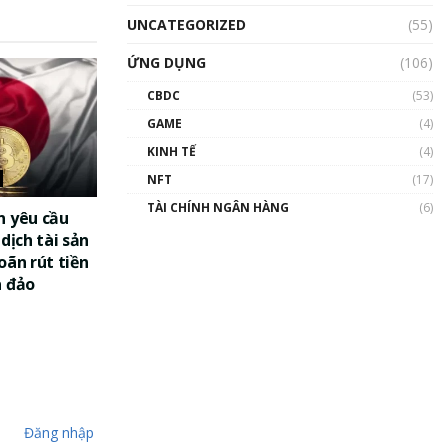
UNCATEGORIZED
(55)
ỨNG DỤNG
(106)
CBDC
(53)
GAME
(4)
KINH TẾ
(4)
NFT
(17)
TÀI CHÍNH NGÂN HÀNG
(6)
n yêu cầu
dịch tài sản
oãn rút tiền
a đảo
Đăng nhập