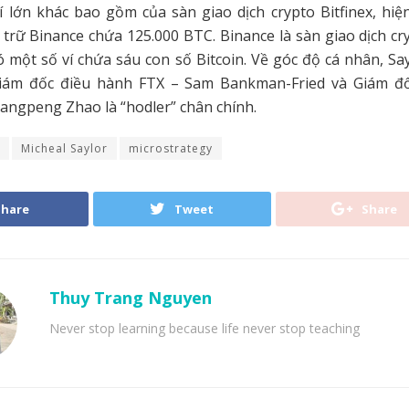
ví lớn khác bao gồm của sàn giao dịch crypto Bitfinex, hiệ
 trữ Binance chứa 125.000 BTC. Binance là sàn giao dịch cr
có một số ví chứa sáu con số Bitcoin. Về góc độ cá nhân, Sa
iám đốc điều hành FTX – Sam Bankman-Fried và Giám đ
angpeng Zhao là “hodler” chân chính.
Micheal Saylor
microstrategy
Share
Tweet
Share
Thuy Trang Nguyen
Never stop learning because life never stop teaching