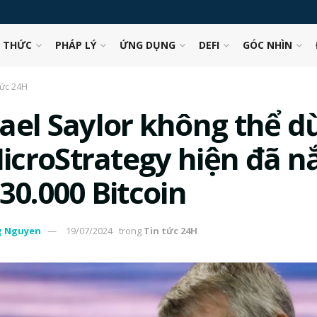
N THỨC
PHÁP LÝ
ỨNG DỤNG
DEFI
GÓC NHÌN
tức 24H
ael Saylor không thể 
 MicroStrategy hiện đã 
30.000 Bitcoin
g Nguyen
19/07/2024
trong
Tin tức 24H