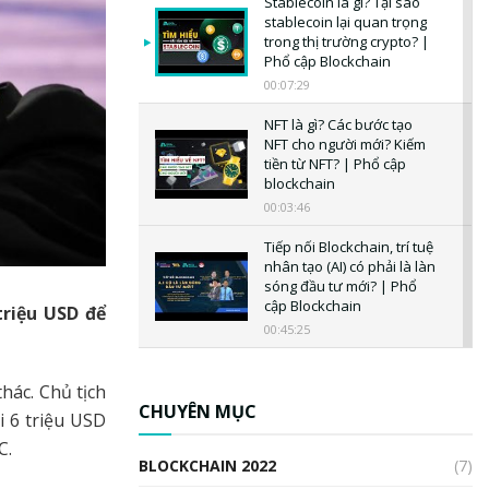
Stablecoin là gì? Tại sao
stablecoin lại quan trọng
trong thị trường crypto? |
Phổ cập Blockchain
00:07:29
NFT là gì? Các bước tạo
NFT cho người mới? Kiếm
tiền từ NFT? | Phổ cập
blockchain
00:03:46
Tiếp nối Blockchain, trí tuệ
nhân tạo (AI) có phải là làn
sóng đầu tư mới? | Phổ
cập Blockchain
triệu USD để
00:45:25
CBDC là gì? Tổng quan về
CBDC? Tại sao ngân hàng
hác. Chủ tịch
trung ương lại quan trọng?
CHUYÊN MỤC
i 6 triệu USD
| Phổ cập Blockchain
C.
00:04:38
BLOCKCHAIN 2022
(7)