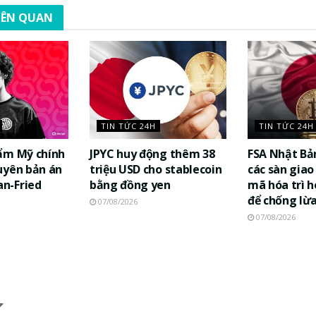
LIÊN QUAN
TIN TỨC 24H
TIN TỨC 24H
ẩm Mỹ chính
JPYC huy động thêm 38
FSA Nhật Bả
uyên bản án
triệu USD cho stablecoin
các sàn giao 
n-Fried
bằng đồng yen
mã hóa trì h
để chống lừ
07/08/2026
07/08/2026