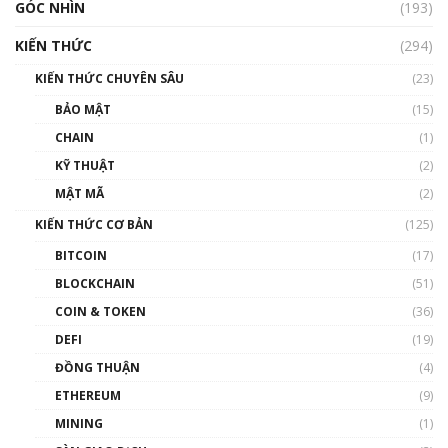
GÓC NHÌN
Nhìn lại năm 2022: Những nhân vật ảnh
(193)
hưởng nhất hệ sinh thái tiền mã hoá | Phổ
cập Blockchain
KIẾN THỨC
(294)
00:16:07
KIẾN THỨC CHUYÊN SÂU
(23)
Talkshow 27: Ranh giới giữa tầm ảnh hưởng
BẢO MẬT
(15)
và sự thao túng giá | Phổ cập Blockchain
CHAIN
(1)
01:35:05
KỸ THUẬT
(2)
Nhân sự tương lại ngành Blockchain Việt
MẬT MÃ
(2)
Nam | Phổ cập Blockchain
KIẾN THỨC CƠ BẢN
(125)
00:43:47
BITCOIN
(17)
Blockchain đang được ứng dụng ở Việt Nam
BLOCKCHAIN
(51)
như thể nào?
COIN & TOKEN
(36)
00:39:31
DEFI
(19)
Chìa khóa mở lối cơ hội trước các quĩ đầu tư |
ĐỒNG THUẬN
(4)
Phổ cập Blockchain
ETHEREUM
(9)
00:35:11
MINING
(1)
Talkshow 20: Biến động giá của tài sản truyền