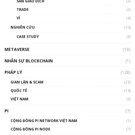
SÀN GIAO DỊCH
(3)
thống & Crypto qua các cuộc chiến | Phổ cập
Blockchain
TRADE
(2)
01:34:46
VÍ
(4)
Talkshow 19: GameFi Việt Nam – Báo động
NGHIÊN CỨU
(10)
đỏ
CASE STUDY
(3)
01:24:45
METAVERSE
(18)
Talkshow18: Làn sóng tài năng Việt trở về từ
Silicon Valley - Sức bật mới cho Việt Nam
NHÂN SỰ BLOCKCHAIN
(1)
01:32:59
PHÁP LÝ
(128)
Talkshow17: Mùa đông Crypto – Chiếc khăn
GIAN LẬN & SCAM
gió ấm
(23)
01:40:40
QUỐC TẾ
(14)
VIỆT NAM
(3)
Talkshow 16: Làn sóng số tại Việt Nam và thế
giới
PI
(7)
01:49:30
CỘNG ĐỒNG PI NETWORK VIỆT NAM
(1)
Talkshow 14: MemeCoin – Trò đùa tỷ đô
CỘNG ĐỒNG PI NODE
(7)
#phocapblockchain #PCB #meme