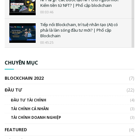
Kiếm tiền từ NFT? | Phổ cập blockchain
00:03:46
Tiếp nối Blockchain, trí tuệ nhân tạo (AI) có
phải là làn sóng đầu tư mới? | Phổ cập
Blockchain
00:45:25
CBDC là gì? Tổng quan về CBDC? Tại sao
ngân hàng trung ương lại quan trọng? | Phổ
CHUYÊN MỤC
cập Blockchain
00:04:38
BLOCKCHAIN 2022
(7)
Triển vọng nào cho Bitcoin. Thị trường liệu có
uptrend trong năm 2023? | Phổ cập
ĐẦU TƯ
(22)
Blockchain
ĐẦU TƯ TÀI CHÍNH
(4)
00:02:14
TÀI CHÍNH CÁ NHÂN
(3)
Nhìn lại năm 2022: Những sự kiện ảnh hưởng
TÀI CHÍNH DOANH NGHIỆP
đến hệ sinh thái tiền mã hoá | Phổ cập
(3)
Blockchain
FEATURED
(4)
00:15:29