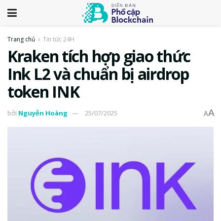
Trang chủ
Tin tức 24H
Kraken tích hợp giao thức
Ink L2 và chuẩn bị airdrop
token INK
A
bởi
Nguyễn Hoàng
25/07/2025
A