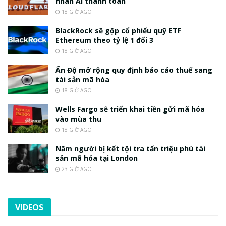
nhân AI thanh toán
18 GIỜ AGO
BlackRock sẽ gộp cổ phiếu quỹ ETF
Ethereum theo tỷ lệ 1 đổi 3
18 GIỜ AGO
Ấn Độ mở rộng quy định báo cáo thuế sang
tài sản mã hóa
18 GIỜ AGO
Wells Fargo sẽ triển khai tiền gửi mã hóa
vào mùa thu
18 GIỜ AGO
Năm người bị kết tội tra tấn triệu phú tài
sản mã hóa tại London
23 GIỜ AGO
VIDEOS