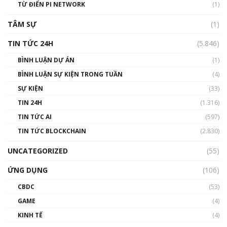
TỪ ĐIỂN PI NETWORK
(1)
01:29:26
TÂM SỰ
(1)
TIN TỨC 24H
(5.846)
BÌNH LUẬN DỰ ÁN
(1)
BÌNH LUẬN SỰ KIỆN TRONG TUẦN
(4)
SỰ KIỆN
(33)
TIN 24H
(1.316)
TIN TỨC AI
(597)
TIN TỨC BLOCKCHAIN
(2.830)
UNCATEGORIZED
(55)
ỨNG DỤNG
(106)
CBDC
(53)
GAME
(4)
KINH TẾ
(4)