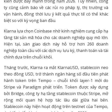
kiến được đẩy mạnh trong năm 2026. Tuy nhiên, công
ty cũng cảnh báo về các rủi ro pháp lý, thị trường và
vận hành, đồng thời lưu ý kết quả thực tế có thể khác
biệt so với kỳ vọng ban đầu.
Klarna lựa chọn Coinbase nhờ kinh nghiệm cung cấp hạ
tầng tài sản mã hóa cho các doanh nghiệp quy mô lớn.
Hiện tại, sàn giao dịch này hỗ trợ hơn 260 doanh
nghiệp toàn cầu với các dịch vụ lưu ký, thanh toán và tài
chính dựa trên chuỗi khối.
Tháng trước, Klarna ra mắt KlarnaUSD, stablecoin neo
theo đồng USD, trở thành ngân hàng số đầu tiên phát
hành token trên Tempo – chuỗi khối layer-1 mới do
Stripe và Paradigm phát triển. Token được xây dựng
bởi Bridge, công ty hạ tầng stablecoin thuộc Stripe, mở
rộng mối quan hệ hợp tác lâu dài giữa hai bên.
Stablecoin này hiện hoạt động trên testnet của Tempo,