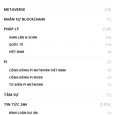
METAVERSE
(18)
Talkshow18: Làn sóng tài năng Việt trở về từ
Silicon Valley - Sức bật mới cho Việt Nam
NHÂN SỰ BLOCKCHAIN
(1)
01:32:59
PHÁP LÝ
(128)
Talkshow17: Mùa đông Crypto – Chiếc khăn
GIAN LẬN & SCAM
gió ấm
(23)
01:40:40
QUỐC TẾ
(14)
VIỆT NAM
(3)
Talkshow 16: Làn sóng số tại Việt Nam và thế
giới
PI
(7)
01:49:30
CỘNG ĐỒNG PI NETWORK VIỆT NAM
(1)
Talkshow 14: MemeCoin – Trò đùa tỷ đô
CỘNG ĐỒNG PI NODE
(7)
#phocapblockchain #PCB #meme
TỪ ĐIỂN PI NETWORK
(1)
01:29:26
TÂM SỰ
(1)
TIN TỨC 24H
(5.856)
BÌNH LUẬN DỰ ÁN
(1)