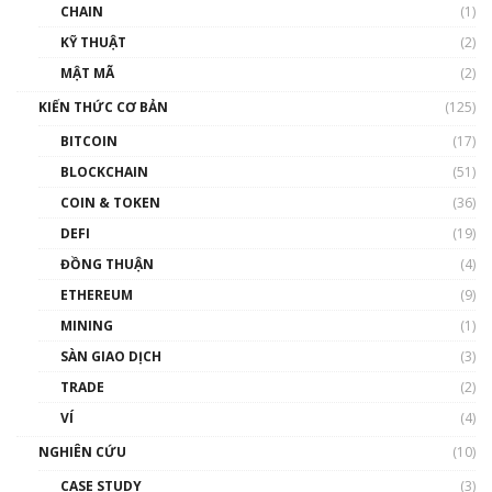
CHAIN
(1)
01:35:05
KỸ THUẬT
(2)
Nhân sự tương lại ngành Blockchain Việt
MẬT MÃ
(2)
Nam | Phổ cập Blockchain
KIẾN THỨC CƠ BẢN
(125)
00:43:47
BITCOIN
(17)
Blockchain đang được ứng dụng ở Việt Nam
BLOCKCHAIN
(51)
như thể nào?
COIN & TOKEN
(36)
00:39:31
DEFI
(19)
Chìa khóa mở lối cơ hội trước các quĩ đầu tư |
ĐỒNG THUẬN
(4)
Phổ cập Blockchain
ETHEREUM
(9)
00:35:11
MINING
(1)
Talkshow 20: Biến động giá của tài sản truyền
SÀN GIAO DỊCH
(3)
thống & Crypto qua các cuộc chiến | Phổ cập
Blockchain
TRADE
(2)
01:34:46
VÍ
(4)
Talkshow 19: GameFi Việt Nam – Báo động
NGHIÊN CỨU
(10)
đỏ
CASE STUDY
(3)
01:24:45