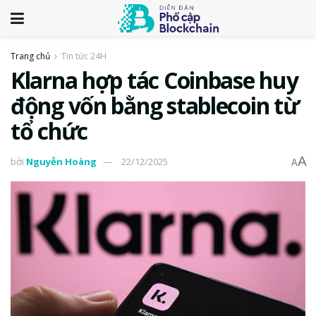
Trang chủ
Tin tức 24H
Klarna hợp tác Coinbase huy
động vốn bằng stablecoin từ
tổ chức
A
bởi
Nguyễn Hoàng
22/12/2025
A