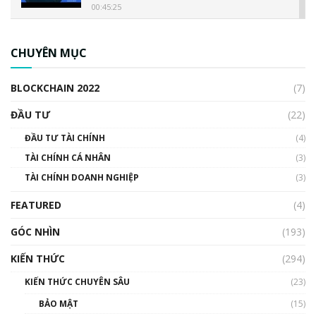
00:45:25
CBDC là gì? Tổng quan về CBDC? Tại sao
ngân hàng trung ương lại quan trọng? | Phổ
CHUYÊN MỤC
cập Blockchain
00:04:38
BLOCKCHAIN 2022
(7)
Triển vọng nào cho Bitcoin. Thị trường liệu có
uptrend trong năm 2023? | Phổ cập
ĐẦU TƯ
(22)
Blockchain
ĐẦU TƯ TÀI CHÍNH
(4)
00:02:14
TÀI CHÍNH CÁ NHÂN
(3)
Nhìn lại năm 2022: Những sự kiện ảnh hưởng
TÀI CHÍNH DOANH NGHIỆP
đến hệ sinh thái tiền mã hoá | Phổ cập
(3)
Blockchain
FEATURED
(4)
00:15:29
GÓC NHÌN
Nhìn lại năm 2022: Những nhân vật ảnh
(193)
hưởng nhất hệ sinh thái tiền mã hoá | Phổ
cập Blockchain
KIẾN THỨC
(294)
00:16:07
KIẾN THỨC CHUYÊN SÂU
(23)
Talkshow 27: Ranh giới giữa tầm ảnh hưởng
BẢO MẬT
(15)
và sự thao túng giá | Phổ cập Blockchain