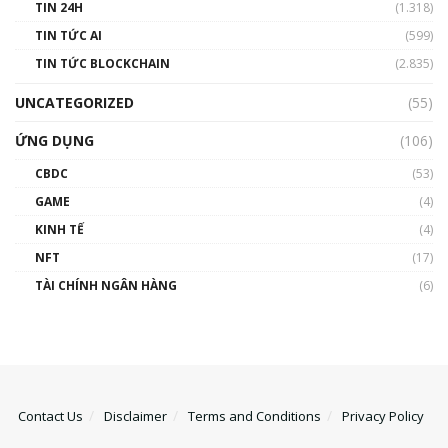
TIN 24H
(1.318)
TIN TỨC AI
(599)
TIN TỨC BLOCKCHAIN
(2.835)
UNCATEGORIZED
(55)
ỨNG DỤNG
(106)
CBDC
(53)
GAME
(4)
KINH TẾ
(4)
NFT
(17)
TÀI CHÍNH NGÂN HÀNG
(6)
Contact Us
Disclaimer
Terms and Conditions
Privacy Policy