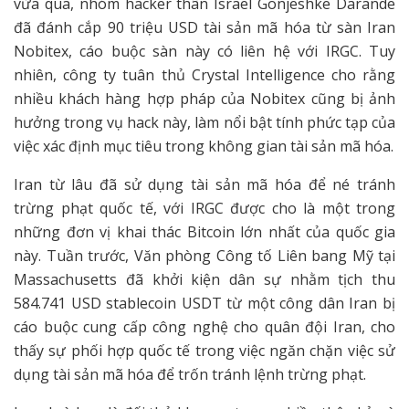
vừa qua, nhóm hacker thân Israel Gonjeshke Darande
đã đánh cắp 90 triệu USD tài sản mã hóa từ sàn Iran
Nobitex, cáo buộc sàn này có liên hệ với IRGC. Tuy
nhiên, công ty tuân thủ Crystal Intelligence cho rằng
nhiều khách hàng hợp pháp của Nobitex cũng bị ảnh
hưởng trong vụ hack này, làm nổi bật tính phức tạp của
việc xác định mục tiêu trong không gian tài sản mã hóa.
Iran từ lâu đã sử dụng tài sản mã hóa để né tránh
trừng phạt quốc tế, với IRGC được cho là một trong
những đơn vị khai thác Bitcoin lớn nhất của quốc gia
này. Tuần trước, Văn phòng Công tố Liên bang Mỹ tại
Massachusetts đã khởi kiện dân sự nhằm tịch thu
584.741 USD stablecoin USDT từ một công dân Iran bị
cáo buộc cung cấp công nghệ cho quân đội Iran, cho
thấy sự phối hợp quốc tế trong việc ngăn chặn việc sử
dụng tài sản mã hóa để trốn tránh lệnh trừng phạt.