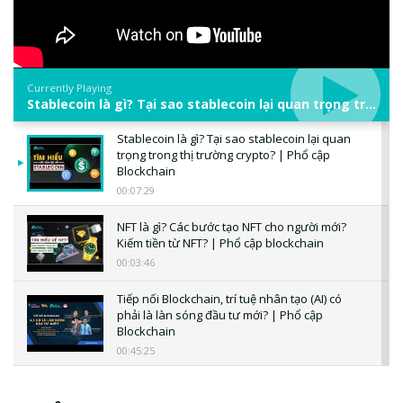
Currently Playing
Stablecoin là gì? Tại sao stablecoin lại quan trọng trong thị trường crypto? | Phổ cập Blockchain
Stablecoin là gì? Tại sao stablecoin lại quan
trọng trong thị trường crypto? | Phổ cập
Blockchain
00:07:29
NFT là gì? Các bước tạo NFT cho người mới?
Kiếm tiền từ NFT? | Phổ cập blockchain
00:03:46
Tiếp nối Blockchain, trí tuệ nhân tạo (AI) có
phải là làn sóng đầu tư mới? | Phổ cập
Blockchain
00:45:25
CBDC là gì? Tổng quan về CBDC? Tại sao
ngân hàng trung ương lại quan trọng? | Phổ