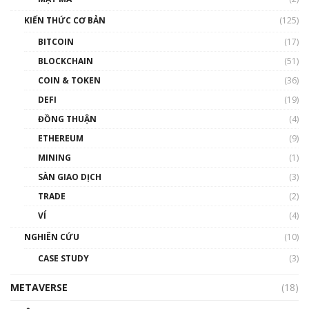
Nam | Phổ cập Blockchain
KIẾN THỨC CƠ BẢN
(125)
00:43:47
BITCOIN
(17)
Blockchain đang được ứng dụng ở Việt Nam
BLOCKCHAIN
(51)
như thể nào?
COIN & TOKEN
(36)
00:39:31
DEFI
(19)
Chìa khóa mở lối cơ hội trước các quĩ đầu tư |
ĐỒNG THUẬN
(4)
Phổ cập Blockchain
ETHEREUM
(9)
00:35:11
MINING
(1)
Talkshow 20: Biến động giá của tài sản truyền
SÀN GIAO DỊCH
(3)
thống & Crypto qua các cuộc chiến | Phổ cập
Blockchain
TRADE
(2)
01:34:46
VÍ
(4)
Talkshow 19: GameFi Việt Nam – Báo động
NGHIÊN CỨU
(10)
đỏ
CASE STUDY
(3)
01:24:45
METAVERSE
(18)
Talkshow18: Làn sóng tài năng Việt trở về từ
Silicon Valley - Sức bật mới cho Việt Nam