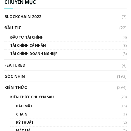
CHUYÊN MỤC
cập Blockchain
00:04:38
BLOCKCHAIN 2022
(7)
Triển vọng nào cho Bitcoin. Thị trường liệu có
uptrend trong năm 2023? | Phổ cập
ĐẦU TƯ
(22)
Blockchain
ĐẦU TƯ TÀI CHÍNH
(4)
00:02:14
TÀI CHÍNH CÁ NHÂN
(3)
Nhìn lại năm 2022: Những sự kiện ảnh hưởng
TÀI CHÍNH DOANH NGHIỆP
đến hệ sinh thái tiền mã hoá | Phổ cập
(3)
Blockchain
FEATURED
(4)
00:15:29
GÓC NHÌN
Nhìn lại năm 2022: Những nhân vật ảnh
(193)
hưởng nhất hệ sinh thái tiền mã hoá | Phổ
cập Blockchain
KIẾN THỨC
(294)
00:16:07
KIẾN THỨC CHUYÊN SÂU
(23)
Talkshow 27: Ranh giới giữa tầm ảnh hưởng
BẢO MẬT
(15)
và sự thao túng giá | Phổ cập Blockchain
CHAIN
(1)
01:35:05
KỸ THUẬT
(2)
Nhân sự tương lại ngành Blockchain Việt
MẬT MÃ
(2)