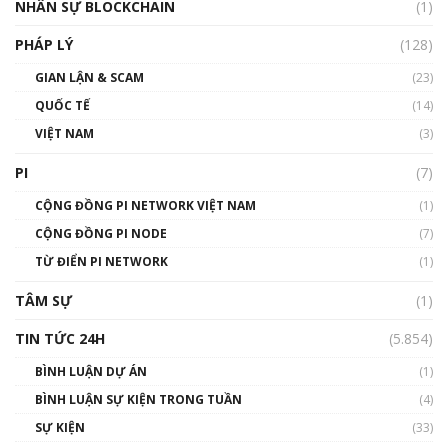
NHÂN SỰ BLOCKCHAIN
(1)
01:32:59
PHÁP LÝ
(128)
Talkshow17: Mùa đông Crypto – Chiếc khăn
GIAN LẬN & SCAM
gió ấm
(23)
01:40:40
QUỐC TẾ
(14)
VIỆT NAM
(3)
Talkshow 16: Làn sóng số tại Việt Nam và thế
giới
PI
(7)
01:49:30
CỘNG ĐỒNG PI NETWORK VIỆT NAM
(1)
Talkshow 14: MemeCoin – Trò đùa tỷ đô
CỘNG ĐỒNG PI NODE
(7)
#phocapblockchain #PCB #meme
TỪ ĐIỂN PI NETWORK
(1)
01:29:26
TÂM SỰ
(1)
TIN TỨC 24H
(5.854)
BÌNH LUẬN DỰ ÁN
(1)
BÌNH LUẬN SỰ KIỆN TRONG TUẦN
(4)
SỰ KIỆN
(33)