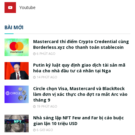
Youtube
BÀI MỚI
Mastercard thí điểm Crypto Credential cùng
Borderless.xyz cho thanh toán stablecoin
6 PHÚT AGO
Putin ký luật quy định giao dịch tài sản mã
hóa cho nhà đầu tư cá nhân tại Nga
14 PHÚT AGO
Circle chọn Visa, Mastercard và BlackRock
làm đơn vị xác thực cho đợt ra mắt Arc vào
tháng 9
19 PHÚT AGO
Nhà sáng lập NFT Few and Far bị cáo buộc
gian lận 10 triệu USD
6 GIỜ AGO