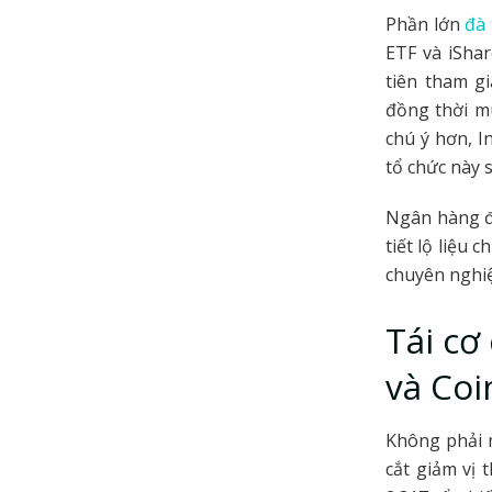
Phần lớn
đà
ETF và iSha
tiên tham g
đồng thời m
chú ý hơn, I
tổ chức này 
Ngân hàng đã
tiết lộ liệu
chuyên nghi
Tái cơ
và Coi
Không phải m
cắt giảm vị 