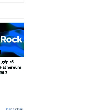
 gộp cổ
TF Ethereum
đổi 3
Đăng nhập