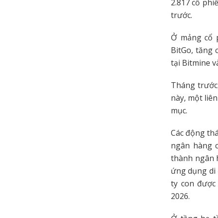
2.817 cổ phi
trước.
Ở mảng cổ p
BitGo, tăng 
tại Bitmine 
Tháng trước,
này, một liê
mục.
Các động thá
ngân hàng c
thành ngân h
ứng dụng di 
ty con được
2026.