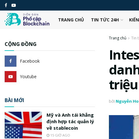
TRANG CHỦ
TIN TỨC 24H
KIẾ
Trang chủ
Tin 
CỘNG ĐỒNG
Inte
Facebook
danh
Youtube
triệ
BÀI MỚI
bởi
Nguyễn Ho
Mỹ và Anh tái khẳng
định hợp tác quản lý
về stablecoin
15 GIỜ AGO