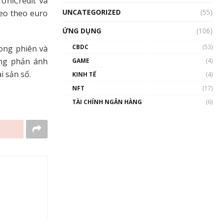
UniCredit và
UNCATEGORIZED
(55)
eo theo euro
ỨNG DỤNG
(106)
CBDC
(53)
ong phiên và
ng phản ánh
GAME
(4)
i sản số.
KINH TẾ
(4)
NFT
(17)
TÀI CHÍNH NGÂN HÀNG
(6)