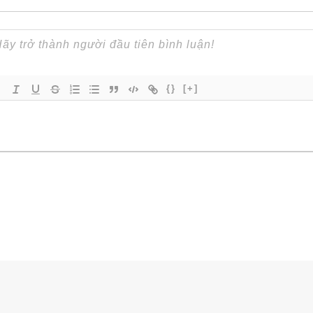
{}
[+]