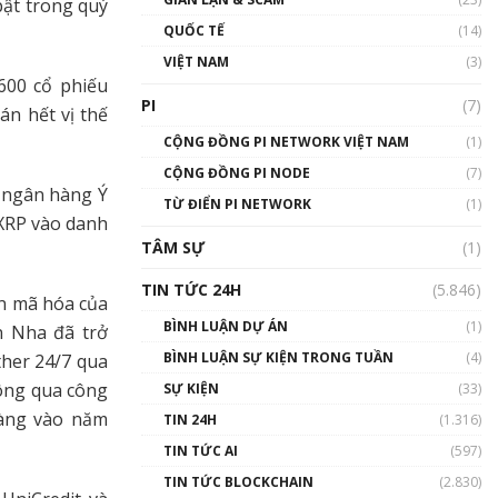
bật trong quý
01:24:45
QUỐC TẾ
(14)
Talkshow18: Làn sóng tài
VIỆT NAM
(3)
năng Việt trở về từ Silicon
600 cổ phiếu
Valley - Sức bật mới cho
PI
(7)
án hết vị thế
Việt Nam
01:32:59
CỘNG ĐỒNG PI NETWORK VIỆT NAM
(1)
CỘNG ĐỒNG PI NODE
(7)
Talkshow17: Mùa đông
n ngân hàng Ý
TỪ ĐIỂN PI NETWORK
Crypto – Chiếc khăn gió ấm
(1)
 XRP vào danh
01:40:40
TÂM SỰ
(1)
Talkshow 16: Làn sóng số
TIN TỨC 24H
(5.846)
tại Việt Nam và thế giới
ản mã hóa của
01:49:30
BÌNH LUẬN DỰ ÁN
(1)
n Nha đã trở
BÌNH LUẬN SỰ KIỆN TRONG TUẦN
(4)
ther 24/7 qua
Talkshow 14: MemeCoin –
Trò đùa tỷ đô
hông qua công
SỰ KIỆN
(33)
#phocapblockchain #PCB
hàng vào năm
TIN 24H
(1.316)
#meme
TIN TỨC AI
(597)
01:29:26
TIN TỨC BLOCKCHAIN
(2.830)