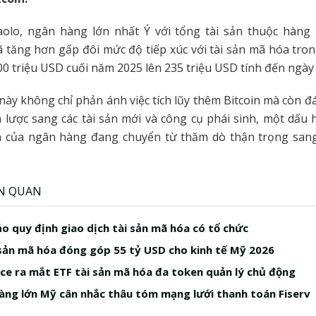
aolo, ngân hàng lớn nhất Ý với tổng tài sản thuộc hàng
ã tăng hơn gấp đôi mức độ tiếp xúc với tài sản mã hóa tron
0 triệu USD cuối năm 2025 lên 235 triệu USD tính đến ngày 
ày không chỉ phản ánh việc tích lũy thêm Bitcoin mà còn 
 lược sang các tài sản mới và công cụ phái sinh, một dấu 
ận của ngân hàng đang chuyển từ thăm dò thận trọng san
ÊN QUAN
o quy định giao dịch tài sản mã hóa có tổ chức
sản mã hóa đóng góp 55 tỷ USD cho kinh tế Mỹ 2026
ice ra mắt ETF tài sản mã hóa đa token quản lý chủ động
àng lớn Mỹ cân nhắc thâu tóm mạng lưới thanh toán Fiserv