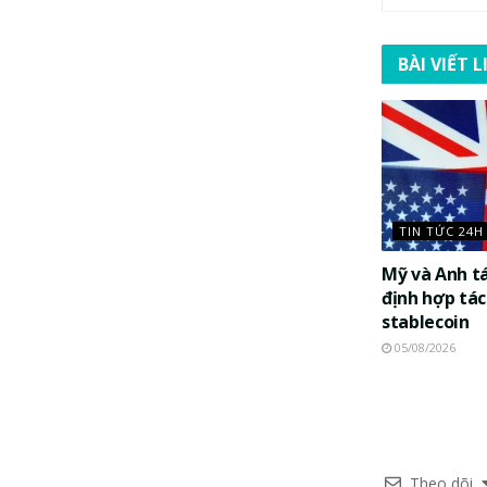
BÀI VIẾT 
TIN TỨC 24H
Mỹ và Anh t
định hợp tác
stablecoin
05/08/2026
Theo dõi