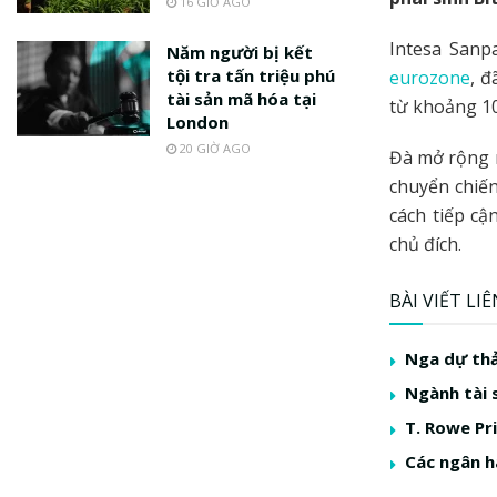
16 GIỜ AGO
Intesa Sanp
Năm người bị kết
tội tra tấn triệu phú
eurozone
, đ
tài sản mã hóa tại
từ khoảng 10
London
20 GIỜ AGO
Đà mở rộng n
chuyển chiến
cách tiếp c
chủ đích.
BÀI VIẾT LI
Nga dự thả
Ngành tài 
T. Rowe Pr
Các ngân h