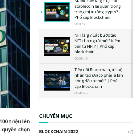
Stablecoin là gì? Tại sao
stablecoin lại quan trọng
trong thị trường crypto? |
Phổ cập Blockchain
00:07:29
NFT là gì? Các bước tạo
NFT cho người mới? Kiếm
tiền từ NFT? | Phổ cập
blockchain
00:03:46
Tiếp nối Blockchain, trí tuệ
nhân tạo (AI) có phải là làn
sóng đầu tư mới? | Phổ
cập Blockchain
00:45:25
CBDC là gì? Tổng quan về
CBDC? Tại sao ngân hàng
trung ương lại quan trọng?
CHUYÊN MỤC
00 triệu lên
| Phổ cập Blockchain
00:04:38
à quyền chọn
BLOCKCHAIN 2022
(7)