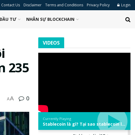
Contact Us
Disclaimer
Terms and Conditions
Privacy Policy
Login
ĐẦU TƯ
NHÂN SỰ BLOCKCHAIN
VIDEOS
i
n 235
0
A
A
Currently Playing
Stablecoin là gì? Tại sao stablecoin lại quan trọng trong thị trường crypto? | Phổ cập Blockchain