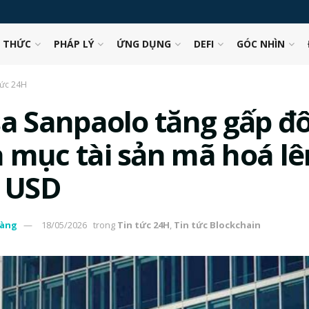
N THỨC
PHÁP LÝ
ỨNG DỤNG
DEFI
GÓC NHÌN
tức 24H
sa Sanpaolo tăng gấp đô
 mục tài sản mã hoá lê
u USD
àng
18/05/2026
trong
Tin tức 24H
,
Tin tức Blockchain