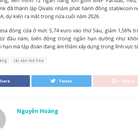
ầng, liên minh 12 ngân hàng lớn gồm BNP Paribas, ING, 
nk đã thành lập Qivalis nhằm phát hành đồng stablecoin n
A, dự kiến ra mắt trong nửa cuối năm 2026.
tesa đóng cửa ở mức 5,74 euro vào thứ Sáu, giảm 1,56% tr
 từ đầu năm, biến động trong ngắn hạn dường như khô
ài hạn mà tập đoàn đang âm thầm xây dựng trong lĩnh vực tà
àng
tài sản mã hóa
Share
Tweet
Share
Nguyễn Hoàng