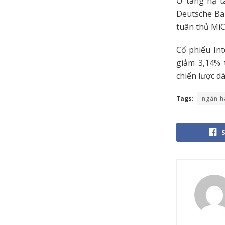
Ở tầng hạ t
Deutsche Ba
tuân thủ MiC
Cổ phiếu In
giảm 3,14%
chiến lược d
Tags:
ngân h