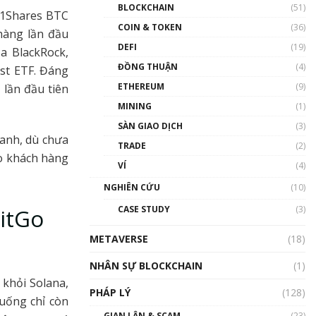
Nhân sự tương lại ngành
BLOCKCHAIN
(51)
 21Shares BTC
Blockchain Việt Nam | Phổ
cập Blockchain
COIN & TOKEN
(36)
hàng lần đầu
00:43:47
DEFI
(19)
a BlackRock,
ĐỒNG THUẬN
(4)
Blockchain đang được ứng
st ETF. Đáng
dụng ở Việt Nam như thể
ETHEREUM
(9)
 lần đầu tiên
nào?
MINING
(1)
00:39:31
SÀN GIAO DỊCH
(3)
Chìa khóa mở lối cơ hội
oanh, dù chưa
TRADE
(2)
trước các quĩ đầu tư | Phổ
ho khách hàng
cập Blockchain
VÍ
(4)
00:35:11
NGHIÊN CỨU
(10)
Talkshow 20: Biến động
CASE STUDY
(3)
BitGo
giá của tài sản truyền
thống & Crypto qua các
METAVERSE
cuộc chiến | Phổ cập
(18)
Blockchain
NHÂN SỰ BLOCKCHAIN
(1)
01:34:46
 khỏi Solana,
PHÁP LÝ
(128)
Talkshow 19: GameFi Việt
xuống chỉ còn
Nam – Báo động đỏ
GIAN LẬN & SCAM
(23)