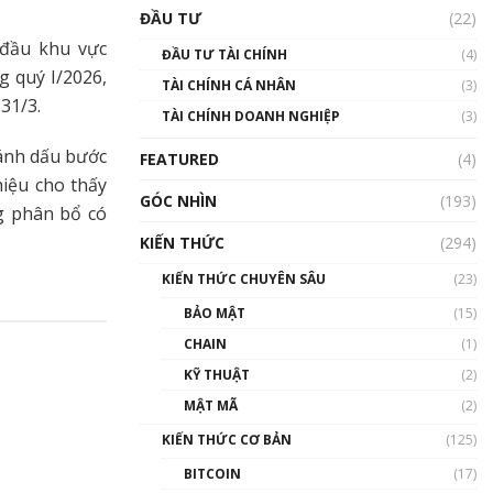
Triển vọng nào cho
ĐẦU TƯ
(22)
Bitcoin. Thị trường liệu có
uptrend trong năm 2023? |
 đầu khu vực
ĐẦU TƯ TÀI CHÍNH
(4)
Phổ cập Blockchain
g quý I/2026,
TÀI CHÍNH CÁ NHÂN
(3)
00:02:14
31/3.
TÀI CHÍNH DOANH NGHIỆP
(3)
Nhìn lại năm 2022: Những
sự kiện ảnh hưởng đến hệ
đánh dấu bước
FEATURED
(4)
sinh thái tiền mã hoá |
hiệu cho thấy
Phổ cập Blockchain
GÓC NHÌN
(193)
00:15:29
g phân bổ có
KIẾN THỨC
(294)
Nhìn lại năm 2022: Những
nhân vật ảnh hưởng nhất
KIẾN THỨC CHUYÊN SÂU
(23)
hệ sinh thái tiền mã hoá |
Phổ cập Blockchain
BẢO MẬT
(15)
00:16:07
CHAIN
(1)
Talkshow 27: Ranh giới
KỸ THUẬT
(2)
giữa tầm ảnh hưởng và sự
MẬT MÃ
(2)
thao túng giá | Phổ cập
Blockchain
KIẾN THỨC CƠ BẢN
(125)
01:35:05
BITCOIN
(17)