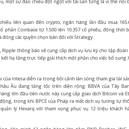
ếu, một sự đảo chiều đột ngột với tài sản từng là vị thế nổi 
hiếu liên quan đến crypto, ngân hàng lần đầu mua 165.
cổ phần Coinbase từ 1.500 lên 10.357 cổ phiếu, đồng thời b
và đóng các quyền chọn bán đối với Strategy.
 Ripple thông báo sẽ cung cấp dịch vụ lưu ký cho tập đoà
n kết hạ tầng trực tiếp giải thích một phần cho việc bổ sung
i của Intesa diễn ra trong bối cảnh làn sóng tham gia tài s
hâu Âu đang tăng tốc trên diện rộng. BBVA của Tây Ba
àng lớn đầu tiên nước này cung cấp giao dịch Bitcoin và E
động, trong khi BPCE của Pháp ra mắt dịch vụ tương tự t
 quản lý Hexarq với tham vọng phục vụ 12 triệu khách 