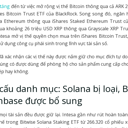
 tăng
đến từ việc mở rộng vị thế Bitcoin thông qua cả ARK
res Bitcoin Trust ETF của BlackRock. Song song đó, ngân 
ia Ethereum thông qua iShares Staked Ethereum Trust củ
ua khoảng 26 triệu USD XRP thông qua Grayscale XRP Tru
ntesa mở vị thế quyền chọn mua trên iShares Bitcoin Trust,
sử dụng công cụ phái sinh trong lĩnh vực tài sản số.
 xác nhận các vị thế này được nắm giữ cho mục đích tự d
 chúng có được dùng để phòng hộ cho sản phẩm cung cấp c
ệp hay không.
 cấu danh mục: Solana bị loại, 
nbase được bổ sung
ọi tài sản đều được giữ lại. Intesa gần như rút hoàn toàn
thế trong Bitwise Solana Staking ETF từ 266.320 cổ phiếu 