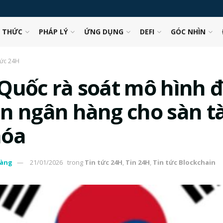
N THỨC
PHÁP LÝ
ỨNG DỤNG
DEFI
GÓC NHÌN
tức 24H
Quốc rà soát mô hình 
n ngân hàng cho sàn tà
hóa
àng
21/01/2026
trong
Tin tức 24H
,
Tin 24H
,
Tin tức Blockchain