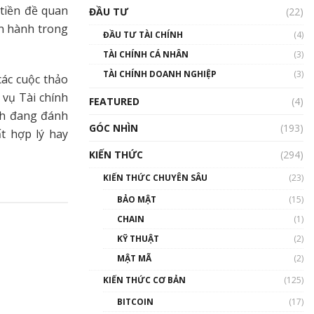
Triển vọng nào cho
 tiền đề quan
ĐẦU TƯ
(22)
Bitcoin. Thị trường liệu có
uptrend trong năm 2023? |
an hành trong
ĐẦU TƯ TÀI CHÍNH
(4)
Phổ cập Blockchain
TÀI CHÍNH CÁ NHÂN
(3)
00:02:14
TÀI CHÍNH DOANH NGHIỆP
(3)
các cuộc thảo
Nhìn lại năm 2022: Những
sự kiện ảnh hưởng đến hệ
 vụ Tài chính
FEATURED
(4)
sinh thái tiền mã hoá |
ch đang đánh
Phổ cập Blockchain
GÓC NHÌN
(193)
ất hợp lý hay
00:15:29
KIẾN THỨC
(294)
Nhìn lại năm 2022: Những
nhân vật ảnh hưởng nhất
KIẾN THỨC CHUYÊN SÂU
(23)
hệ sinh thái tiền mã hoá |
Phổ cập Blockchain
BẢO MẬT
(15)
00:16:07
CHAIN
(1)
Talkshow 27: Ranh giới
KỸ THUẬT
(2)
giữa tầm ảnh hưởng và sự
MẬT MÃ
(2)
thao túng giá | Phổ cập
Blockchain
KIẾN THỨC CƠ BẢN
(125)
01:35:05
BITCOIN
(17)