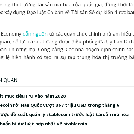
rong thị trường tài sản mã hóa của quốc gia, đồng thời là
ệc xây dựng Đạo luật Cơ bản về Tài sản Số dự kiến được b
d Economy
dẫn nguồn
từ các quan chức chính phủ am hiểu 
 quan, nỗ lực rà soát đang được điều phối giữa Ủy ban Dịch
 ban Thương mại Công bằng. Các nhà hoạch định chính sá
ng lệ hiện hành có tạo ra sự tập trung hóa thị trường b
ÊN QUAN
t mục tiêu IPO vào năm 2028
ecoin rời Hàn Quốc vượt 367 triệu USD trong tháng 6
ược đề xuất quản lý stablecoin trước luật tài sản mã hóa
huẩn bị dự luật hợp nhất về stablecoin