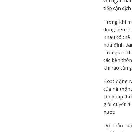
với ngân hàn
tiếp cận dịc
Trong khi mô
dụng tiêu ch
nhau có thể
hóa định da
Trong các th
các bên thốn
khi rào cản 
Hoạt động rà
của hệ thống
lập pháp đã 
giải quyết đ
nước.
Dự thảo lu