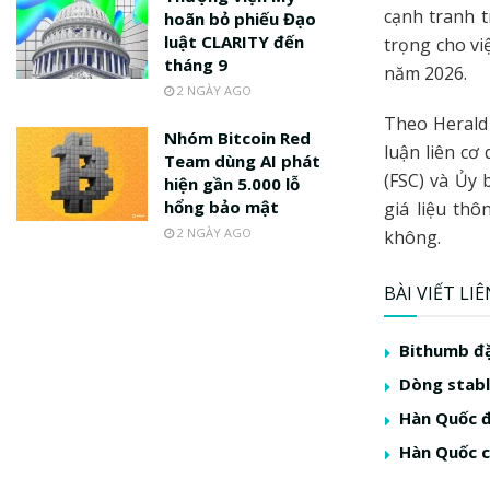
cạnh tranh t
hoãn bỏ phiếu Đạo
luật CLARITY đến
trọng cho vi
tháng 9
năm 2026.
2 NGÀY AGO
Theo Heral
Nhóm Bitcoin Red
luận liên cơ
Team dùng AI phát
(FSC) và Ủy
hiện gần 5.000 lỗ
hổng bảo mật
giá liệu thô
2 NGÀY AGO
không.
BÀI VIẾT LI
Bithumb đặ
Dòng stabl
Hàn Quốc đ
Hàn Quốc c