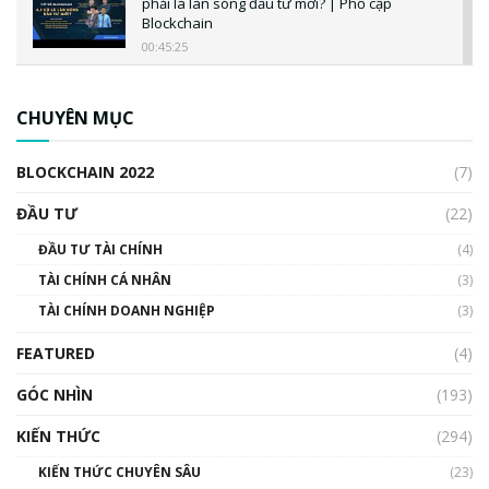
phải là làn sóng đầu tư mới? | Phổ cập
Blockchain
00:45:25
CBDC là gì? Tổng quan về CBDC? Tại sao
ngân hàng trung ương lại quan trọng? | Phổ
CHUYÊN MỤC
cập Blockchain
00:04:38
BLOCKCHAIN 2022
(7)
Triển vọng nào cho Bitcoin. Thị trường liệu có
uptrend trong năm 2023? | Phổ cập
ĐẦU TƯ
(22)
Blockchain
ĐẦU TƯ TÀI CHÍNH
(4)
00:02:14
TÀI CHÍNH CÁ NHÂN
(3)
Nhìn lại năm 2022: Những sự kiện ảnh hưởng
TÀI CHÍNH DOANH NGHIỆP
đến hệ sinh thái tiền mã hoá | Phổ cập
(3)
Blockchain
FEATURED
(4)
00:15:29
GÓC NHÌN
Nhìn lại năm 2022: Những nhân vật ảnh
(193)
hưởng nhất hệ sinh thái tiền mã hoá | Phổ
cập Blockchain
KIẾN THỨC
(294)
00:16:07
KIẾN THỨC CHUYÊN SÂU
(23)