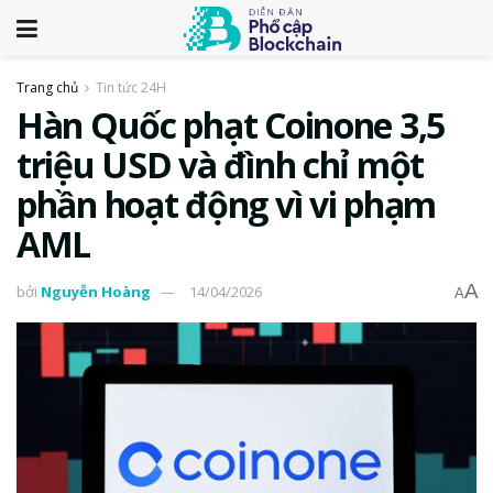
Trang chủ
Tin tức 24H
Hàn Quốc phạt Coinone 3,5
triệu USD và đình chỉ một
phần hoạt động vì vi phạm
AML
A
bởi
Nguyễn Hoàng
14/04/2026
A