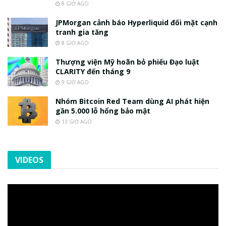
8 GIỜ AGO
JPMorgan cảnh báo Hyperliquid đối mặt cạnh
tranh gia tăng
8 GIỜ AGO
Thượng viện Mỹ hoãn bỏ phiếu Đạo luật
CLARITY đến tháng 9
9 GIỜ AGO
Nhóm Bitcoin Red Team dùng AI phát hiện
gần 5.000 lỗ hổng bảo mật
13 GIỜ AGO
VIDEOS