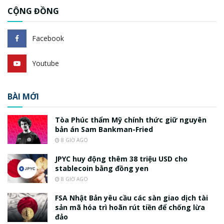
CỘNG ĐỒNG
Facebook
Youtube
BÀI MỚI
Tòa Phúc thẩm Mỹ chính thức giữ nguyên
bản án Sam Bankman-Fried
8 GIỜ AGO
JPYC huy động thêm 38 triệu USD cho
stablecoin bằng đồng yen
8 GIỜ AGO
FSA Nhật Bản yêu cầu các sàn giao dịch tài
sản mã hóa trì hoãn rút tiền để chống lừa
đảo