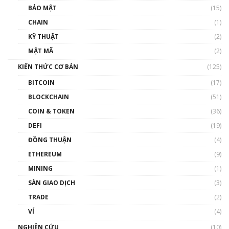
Talkshow 27: Ranh giới giữa tầm ảnh hưởng
BẢO MẬT
(15)
và sự thao túng giá | Phổ cập Blockchain
CHAIN
(1)
01:35:05
KỸ THUẬT
(2)
Nhân sự tương lại ngành Blockchain Việt
MẬT MÃ
(2)
Nam | Phổ cập Blockchain
KIẾN THỨC CƠ BẢN
(125)
00:43:47
BITCOIN
(17)
Blockchain đang được ứng dụng ở Việt Nam
BLOCKCHAIN
(51)
như thể nào?
COIN & TOKEN
(36)
00:39:31
DEFI
(19)
Chìa khóa mở lối cơ hội trước các quĩ đầu tư |
ĐỒNG THUẬN
(4)
Phổ cập Blockchain
ETHEREUM
(9)
00:35:11
MINING
(1)
Talkshow 20: Biến động giá của tài sản truyền
SÀN GIAO DỊCH
(3)
thống & Crypto qua các cuộc chiến | Phổ cập
Blockchain
TRADE
(2)
01:34:46
VÍ
(4)
Talkshow 19: GameFi Việt Nam – Báo động
NGHIÊN CỨU
(10)