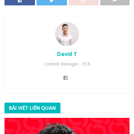
David T
Content Manager - PCB
BÀI VIẾT LIÊN QUAN