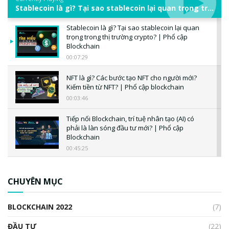
Stablecoin là gì? Tại sao stablecoin lại quan trọng trong thị trường crypto? | Phổ cập Blockchain
Stablecoin là gì? Tại sao stablecoin lại quan
trọng trong thị trường crypto? | Phổ cập
Blockchain
00:07:29
NFT là gì? Các bước tạo NFT cho người mới?
Kiếm tiền từ NFT? | Phổ cập blockchain
00:03:46
Tiếp nối Blockchain, trí tuệ nhân tạo (AI) có
phải là làn sóng đầu tư mới? | Phổ cập
Blockchain
00:45:25
CBDC là gì? Tổng quan về CBDC? Tại sao
ngân hàng trung ương lại quan trọng? | Phổ
CHUYÊN MỤC
cập Blockchain
00:04:38
BLOCKCHAIN 2022
(7)
Triển vọng nào cho Bitcoin. Thị trường liệu có
uptrend trong năm 2023? | Phổ cập
ĐẦU TƯ
(22)