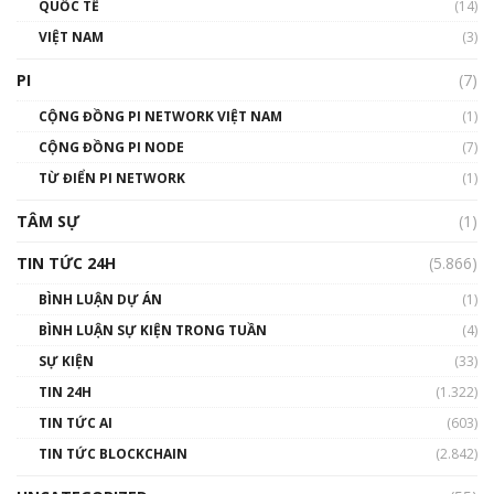
QUỐC TẾ
(14)
VIỆT NAM
(3)
Talkshow 16: Làn sóng số tại Việt Nam và thế
giới
PI
(7)
01:49:30
CỘNG ĐỒNG PI NETWORK VIỆT NAM
(1)
Talkshow 14: MemeCoin – Trò đùa tỷ đô
CỘNG ĐỒNG PI NODE
(7)
#phocapblockchain #PCB #meme
TỪ ĐIỂN PI NETWORK
(1)
01:29:26
TÂM SỰ
(1)
TIN TỨC 24H
(5.866)
BÌNH LUẬN DỰ ÁN
(1)
BÌNH LUẬN SỰ KIỆN TRONG TUẦN
(4)
SỰ KIỆN
(33)
TIN 24H
(1.322)
TIN TỨC AI
(603)
TIN TỨC BLOCKCHAIN
(2.842)