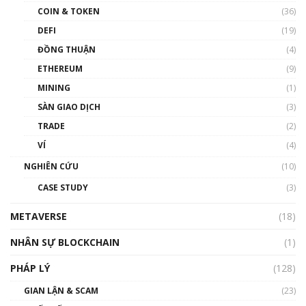
COIN & TOKEN
(36)
00:39:31
DEFI
(19)
Chìa khóa mở lối cơ hội trước các quĩ đầu tư |
ĐỒNG THUẬN
(4)
Phổ cập Blockchain
ETHEREUM
(9)
00:35:11
MINING
(1)
Talkshow 20: Biến động giá của tài sản truyền
SÀN GIAO DỊCH
(3)
thống & Crypto qua các cuộc chiến | Phổ cập
Blockchain
TRADE
(2)
01:34:46
VÍ
(4)
Talkshow 19: GameFi Việt Nam – Báo động
NGHIÊN CỨU
(10)
đỏ
CASE STUDY
(3)
01:24:45
METAVERSE
(18)
Talkshow18: Làn sóng tài năng Việt trở về từ
Silicon Valley - Sức bật mới cho Việt Nam
NHÂN SỰ BLOCKCHAIN
(1)
01:32:59
PHÁP LÝ
(128)
Talkshow17: Mùa đông Crypto – Chiếc khăn
GIAN LẬN & SCAM
gió ấm
(23)
01:40:40