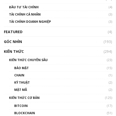
Blockchain
ĐẦU TƯ TÀI CHÍNH
(4)
00:02:14
TÀI CHÍNH CÁ NHÂN
(3)
Nhìn lại năm 2022: Những sự kiện ảnh hưởng
TÀI CHÍNH DOANH NGHIỆP
đến hệ sinh thái tiền mã hoá | Phổ cập
(3)
Blockchain
FEATURED
(4)
00:15:29
GÓC NHÌN
Nhìn lại năm 2022: Những nhân vật ảnh
(193)
hưởng nhất hệ sinh thái tiền mã hoá | Phổ
cập Blockchain
KIẾN THỨC
(294)
00:16:07
KIẾN THỨC CHUYÊN SÂU
(23)
Talkshow 27: Ranh giới giữa tầm ảnh hưởng
BẢO MẬT
(15)
và sự thao túng giá | Phổ cập Blockchain
CHAIN
(1)
01:35:05
KỸ THUẬT
(2)
Nhân sự tương lại ngành Blockchain Việt
MẬT MÃ
(2)
Nam | Phổ cập Blockchain
KIẾN THỨC CƠ BẢN
(125)
00:43:47
BITCOIN
(17)
Blockchain đang được ứng dụng ở Việt Nam
BLOCKCHAIN
(51)
như thể nào?