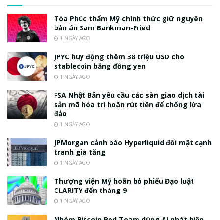
Tòa Phúc thẩm Mỹ chính thức giữ nguyên
bản án Sam Bankman-Fried
1 NGÀY AGO
JPYC huy động thêm 38 triệu USD cho
stablecoin bằng đồng yen
1 NGÀY AGO
FSA Nhật Bản yêu cầu các sàn giao dịch tài
sản mã hóa trì hoãn rút tiền để chống lừa
đảo
1 NGÀY AGO
JPMorgan cảnh báo Hyperliquid đối mặt cạnh
tranh gia tăng
1 NGÀY AGO
Thượng viện Mỹ hoãn bỏ phiếu Đạo luật
CLARITY đến tháng 9
1 NGÀY AGO
Nhóm Bitcoin Red Team dùng AI phát hiện