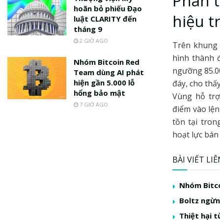
Phân t
hoãn bỏ phiếu Đạo
hiệu t
luật CLARITY đến
tháng 9
2 GIỜ AGO
Trên khung 
hình thành 
Nhóm Bitcoin Red
ngưỡng 85.00
Team dùng AI phát
hiện gần 5.000 lỗ
đáy, cho thấ
hổng bảo mật
Vùng hỗ trợ
7 GIỜ AGO
điểm vào lện
tồn tại tron
hoạt lực bán 
BÀI VIẾT LI
Nhóm Bitco
Boltz ngừng
Thiệt hại t