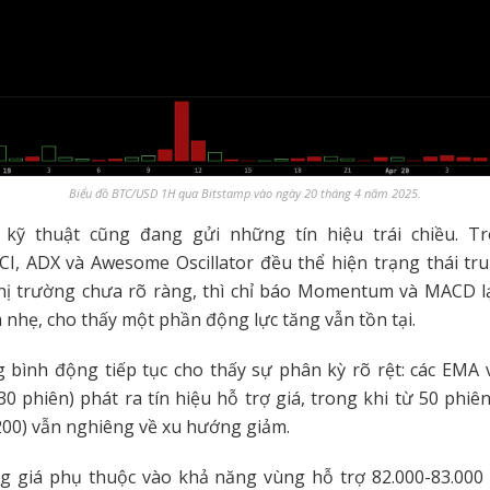
Biểu đồ BTC/USD 1H qua Bitstamp vào ngày 20 tháng 4 năm 2025.
 kỹ thuật cũng đang gửi những tín hiệu trái chiều. Tr
CCI, ADX và Awesome Oscillator đều thể hiện trạng thái tr
hị trường chưa rõ ràng, thì chỉ báo Momentum và MACD lạ
á nhẹ, cho thấy một phần động lực tăng vẫn tồn tại.
 bình động tiếp tục cho thấy sự phân kỳ rõ rệt: các EMA
 30 phiên) phát ra tín hiệu hỗ trợ giá, trong khi từ 50 phiên
00) vẫn nghiêng về xu hướng giảm.
ng giá phụ thuộc vào khả năng vùng hỗ trợ 82.000-83.000 