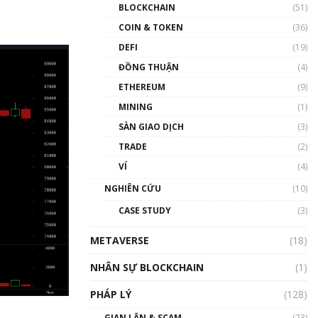
Nhân sự tương lại ngành
BLOCKCHAIN
(51)
Blockchain Việt Nam | Phổ
cập Blockchain
COIN & TOKEN
(36)
00:43:47
DEFI
(19)
ĐỒNG THUẬN
(4)
Blockchain đang được ứng
dụng ở Việt Nam như thể
ETHEREUM
(9)
nào?
MINING
(1)
00:39:31
SÀN GIAO DỊCH
(3)
Chìa khóa mở lối cơ hội
TRADE
(2)
trước các quĩ đầu tư | Phổ
cập Blockchain
VÍ
(4)
00:35:11
NGHIÊN CỨU
(10)
Talkshow 20: Biến động
CASE STUDY
(3)
giá của tài sản truyền
thống & Crypto qua các
METAVERSE
cuộc chiến | Phổ cập
(18)
Blockchain
NHÂN SỰ BLOCKCHAIN
(1)
01:34:46
PHÁP LÝ
(128)
Talkshow 19: GameFi Việt
Nam – Báo động đỏ
GIAN LẬN & SCAM
(23)