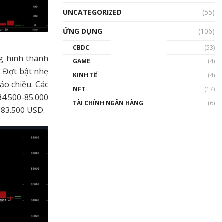
UNCATEGORIZED
(55)
ỨNG DỤNG
(106)
CBDC
(53)
ng hình thành
GAME
(4)
. Đợt bật nhẹ
KINH TẾ
(4)
ảo chiều. Các
NFT
(17)
84.500-85.000
TÀI CHÍNH NGÂN HÀNG
(6)
h 83.500 USD.