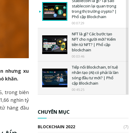
Stablecoin là gì? Tại sao
stablecoin lại quan trọng
trong thị trường crypto? |
Phổ cập Blockchain
00:07:29
NFT là gì? Các bước tạo
NFT cho người mới? Kiếm
tiền từ NFT? | Phổ cập
blockchain
00:03:46
Tiếp nối Blockchain, trí tuệ
hạn nhưng xu
nhân tạo (AI) có phải là làn
sóng đầu tư mới? | Phổ
hó khăn.
cập Blockchain
00:45:25
, trong biên
1,66 nghìn tỷ
CBDC là gì? Tổng quan về
CBDC? Tại sao ngân hàng
 tử hàng đầu
trung ương lại quan trọng?
CHUYÊN MỤC
| Phổ cập Blockchain
00:04:38
BLOCKCHAIN 2022
(7)