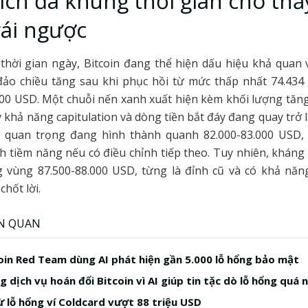
ích đa khung thời gian cho thấ
rái ngược
thời gian ngày, Bitcoin đang thể hiện dấu hiệu khả quan 
đảo chiều tăng sau khi phục hồi từ mức thấp nhất 74.434
0 USD. Một chuỗi nến xanh xuất hiện kèm khối lượng tăng
y khả năng capitulation và dòng tiền bắt đáy đang quay trở lạ
 quan trọng đang hình thành quanh 82.000-83.000 USD,
h tiềm năng nếu có điều chỉnh tiếp theo. Tuy nhiên, khán
g vùng 87.500-88.000 USD, từng là đỉnh cũ và có khả năn
chốt lời.
ÊN QUAN
in Red Team dùng AI phát hiện gần 5.000 lỗ hổng bảo mật
 dịch vụ hoán đổi Bitcoin vì AI giúp tin tặc dò lỗ hổng quá 
ừ lỗ hổng ví Coldcard vượt 88 triệu USD