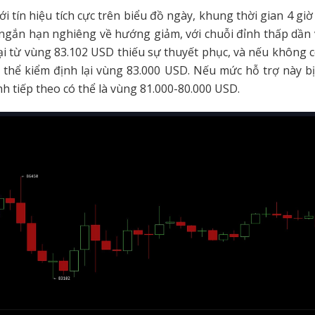
ới tín hiệu tích cực trên biểu đồ ngày, khung thời gian 4 giờ
ngắn hạn nghiêng về hướng giảm, với chuỗi đỉnh thấp dần 
lại từ vùng 83.102 USD thiếu sự thuyết phục, và nếu không 
 thể kiểm định lại vùng 83.000 USD. Nếu mức hỗ trợ này b
nh tiếp theo có thể là vùng 81.000-80.000 USD.