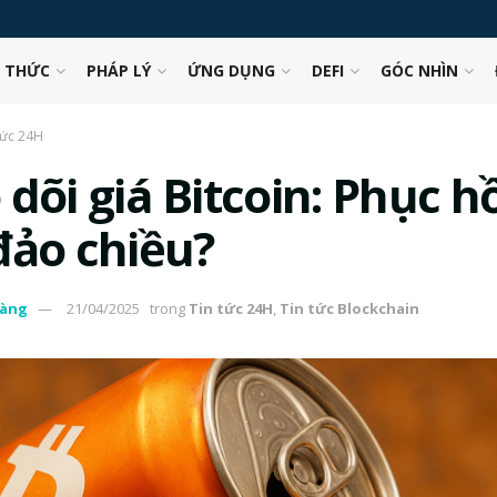
N THỨC
PHÁP LÝ
ỨNG DỤNG
DEFI
GÓC NHÌN
tức 24H
dõi giá Bitcoin: Phục hồ
đảo chiều?
àng
21/04/2025
trong
Tin tức 24H
,
Tin tức Blockchain