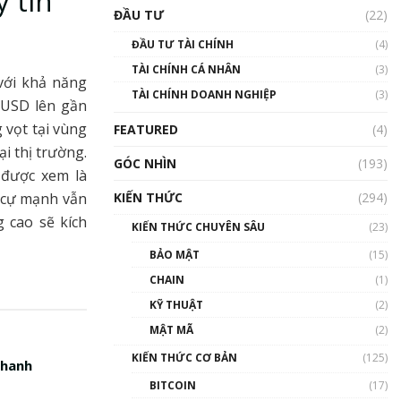
y tín
Triển vọng nào cho
ĐẦU TƯ
(22)
Bitcoin. Thị trường liệu có
uptrend trong năm 2023? |
ĐẦU TƯ TÀI CHÍNH
(4)
Phổ cập Blockchain
TÀI CHÍNH CÁ NHÂN
(3)
00:02:14
với khả năng
TÀI CHÍNH DOANH NGHIỆP
(3)
Nhìn lại năm 2022: Những
 USD lên gần
sự kiện ảnh hưởng đến hệ
 vọt tại vùng
FEATURED
(4)
sinh thái tiền mã hoá |
Phổ cập Blockchain
i thị trường.
GÓC NHÌN
(193)
00:15:29
 được xem là
KIẾN THỨC
(294)
g cự mạnh vẫn
Nhìn lại năm 2022: Những
nhân vật ảnh hưởng nhất
g cao sẽ kích
KIẾN THỨC CHUYÊN SÂU
(23)
hệ sinh thái tiền mã hoá |
Phổ cập Blockchain
BẢO MẬT
(15)
00:16:07
CHAIN
(1)
Talkshow 27: Ranh giới
KỸ THUẬT
(2)
giữa tầm ảnh hưởng và sự
MẬT MÃ
(2)
thao túng giá | Phổ cập
Blockchain
KIẾN THỨC CƠ BẢN
(125)
nhanh
01:35:05
BITCOIN
(17)