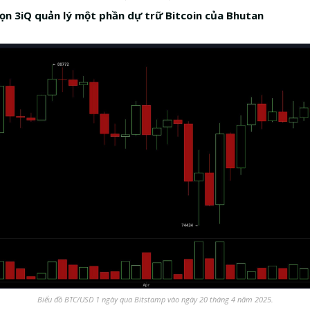
ọn 3iQ quản lý một phần dự trữ Bitcoin của Bhutan
Biểu đồ BTC/USD 1 ngày qua Bitstamp vào ngày 20 tháng 4 năm 2025.