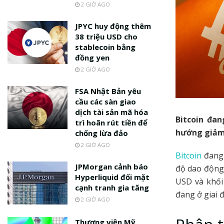
2 GIỜ AGO
JPYC huy động thêm
38 triệu USD cho
stablecoin bằng
đồng yen
2 GIỜ AGO
FSA Nhật Bản yêu
cầu các sàn giao
dịch tài sản mã hóa
Bitcoin đan
trì hoãn rút tiền để
hướng giảm 
chống lừa đảo
2 GIỜ AGO
Bitcoin
đang 
JPMorgan cảnh báo
độ dao động 
Hyperliquid đối mặt
USD và khối
cạnh tranh gia tăng
đang ở giai 
2 GIỜ AGO
Thượng viện Mỹ