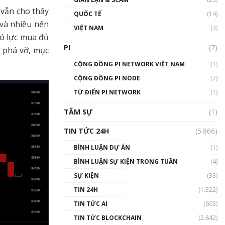
01:24:45
 vẫn cho thấy
QUỐC TẾ
(14)
và nhiều nến
Talkshow18: Làn sóng tài
VIỆT NAM
(3)
năng Việt trở về từ Silicon
có lực mua đủ
Valley - Sức bật mới cho
PI
(7)
ị phá vỡ, mục
Việt Nam
01:32:59
CỘNG ĐỒNG PI NETWORK VIỆT NAM
(1)
CỘNG ĐỒNG PI NODE
(7)
Talkshow17: Mùa đông
TỪ ĐIỂN PI NETWORK
Crypto – Chiếc khăn gió ấm
(1)
01:40:40
TÂM SỰ
(1)
Talkshow 16: Làn sóng số
TIN TỨC 24H
(5.866)
tại Việt Nam và thế giới
01:49:30
BÌNH LUẬN DỰ ÁN
(1)
BÌNH LUẬN SỰ KIỆN TRONG TUẦN
(4)
Talkshow 14: MemeCoin –
Trò đùa tỷ đô
SỰ KIỆN
(33)
#phocapblockchain #PCB
TIN 24H
(1.322)
#meme
TIN TỨC AI
(603)
01:29:26
TIN TỨC BLOCKCHAIN
(2.842)