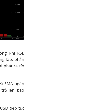
ong khi RSI,
ung lập, phản
i phát ra tín
 và SMA ngắn
 trở lên (bao
USD tiếp tục