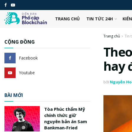
TRANG CHỦ
TIN TỨC 24H
KIẾ
Trang chủ
Tin 
CỘNG ĐỒNG
Theo 
Facebook
hay 
Youtube
bởi
Nguyễn Ho
BÀI MỚI
Tòa Phúc thẩm Mỹ
chính thức giữ
nguyên bản án Sam
Bankman-Fried