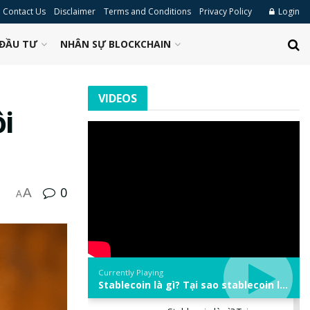
Contact Us
Disclaimer
Terms and Conditions
Privacy Policy
Login
ĐẦU TƯ
NHÂN SỰ BLOCKCHAIN
VIDEOS
i
0
A
A
Currently Playing
Stablecoin là gì? Tại sao stablecoin lại quan trọng trong thị trường crypto? | Phổ cập Blockchain