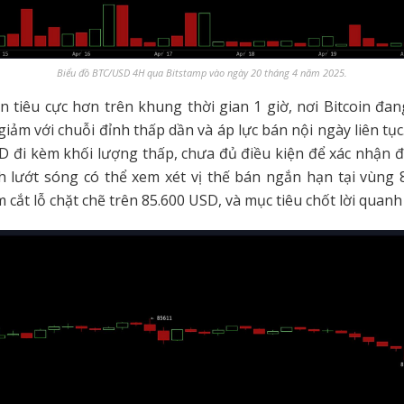
Biểu đồ BTC/USD 4H qua Bitstamp vào ngày 20 tháng 4 năm 2025.
n tiêu cực hơn trên khung thời gian 1 giờ, nơi Bitcoin đa
giảm với chuỗi đỉnh thấp dần và áp lực bán nội ngày liên tục
D đi kèm khối lượng thấp, chưa đủ điều kiện để xác nhận đ
h lướt sóng có thể xem xét vị thế bán ngắn hạn tại vùng 
m cắt lỗ chặt chẽ trên 85.600 USD, và mục tiêu chốt lời quan