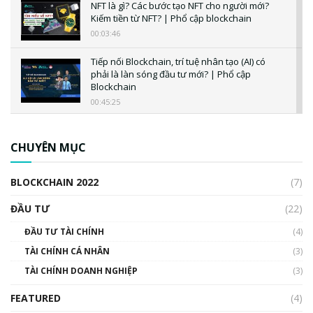
NFT là gì? Các bước tạo NFT cho người mới?
Kiếm tiền từ NFT? | Phổ cập blockchain
00:03:46
Tiếp nối Blockchain, trí tuệ nhân tạo (AI) có
phải là làn sóng đầu tư mới? | Phổ cập
Blockchain
00:45:25
CBDC là gì? Tổng quan về CBDC? Tại sao
ngân hàng trung ương lại quan trọng? | Phổ
CHUYÊN MỤC
cập Blockchain
00:04:38
BLOCKCHAIN 2022
(7)
Triển vọng nào cho Bitcoin. Thị trường liệu có
uptrend trong năm 2023? | Phổ cập
ĐẦU TƯ
(22)
Blockchain
ĐẦU TƯ TÀI CHÍNH
(4)
00:02:14
TÀI CHÍNH CÁ NHÂN
(3)
Nhìn lại năm 2022: Những sự kiện ảnh hưởng
TÀI CHÍNH DOANH NGHIỆP
đến hệ sinh thái tiền mã hoá | Phổ cập
(3)
Blockchain
FEATURED
(4)
00:15:29