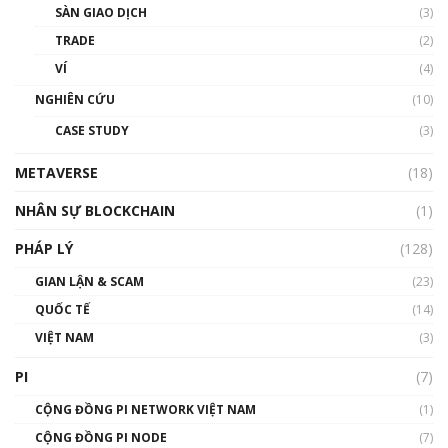
SÀN GIAO DỊCH
(3)
thống & Crypto qua các cuộc chiến | Phổ cập
Blockchain
TRADE
(2)
01:34:46
VÍ
(4)
Talkshow 19: GameFi Việt Nam – Báo động
NGHIÊN CỨU
(10)
đỏ
CASE STUDY
(3)
01:24:45
METAVERSE
(18)
Talkshow18: Làn sóng tài năng Việt trở về từ
Silicon Valley - Sức bật mới cho Việt Nam
NHÂN SỰ BLOCKCHAIN
(1)
01:32:59
PHÁP LÝ
(128)
Talkshow17: Mùa đông Crypto – Chiếc khăn
GIAN LẬN & SCAM
gió ấm
(23)
01:40:40
QUỐC TẾ
(14)
VIỆT NAM
(3)
Talkshow 16: Làn sóng số tại Việt Nam và thế
giới
PI
(7)
01:49:30
CỘNG ĐỒNG PI NETWORK VIỆT NAM
(1)
Talkshow 14: MemeCoin – Trò đùa tỷ đô
CỘNG ĐỒNG PI NODE
(7)