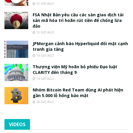
13 GIỜ AGO
FSA Nhật Bản yêu cầu các sàn giao dịch tài
sản mã hóa trì hoãn rút tiền để chống lừa
đảo
13 GIỜ AGO
JPMorgan cảnh báo Hyperliquid đối mặt cạnh
tranh gia tăng
14 GIỜ AGO
Thượng viện Mỹ hoãn bỏ phiếu Đạo luật
CLARITY đến tháng 9
14 GIỜ AGO
Nhóm Bitcoin Red Team dùng AI phát hiện
gần 5.000 lỗ hổng bảo mật
18 GIỜ AGO
VIDEOS