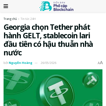
Trang chủ
Tin tức 24H
Georgia chọn Tether phát
hành GELT, stablecoin lari
đầu tiên có hậu thuẫn nhà
nước
A
bởi
Nguyễn Hoàng
26/05/2026
A