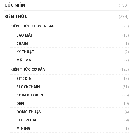
GÓC NHÌN
Nhìn lại năm 2022: Những nhân vật ảnh
(193)
hưởng nhất hệ sinh thái tiền mã hoá | Phổ
cập Blockchain
KIẾN THỨC
(294)
00:16:07
KIẾN THỨC CHUYÊN SÂU
(23)
Talkshow 27: Ranh giới giữa tầm ảnh hưởng
BẢO MẬT
(15)
và sự thao túng giá | Phổ cập Blockchain
CHAIN
(1)
01:35:05
KỸ THUẬT
(2)
Nhân sự tương lại ngành Blockchain Việt
MẬT MÃ
(2)
Nam | Phổ cập Blockchain
KIẾN THỨC CƠ BẢN
(125)
00:43:47
BITCOIN
(17)
Blockchain đang được ứng dụng ở Việt Nam
BLOCKCHAIN
(51)
như thể nào?
COIN & TOKEN
(36)
00:39:31
DEFI
(19)
Chìa khóa mở lối cơ hội trước các quĩ đầu tư |
ĐỒNG THUẬN
(4)
Phổ cập Blockchain
ETHEREUM
(9)
00:35:11
MINING
(1)
Talkshow 20: Biến động giá của tài sản truyền