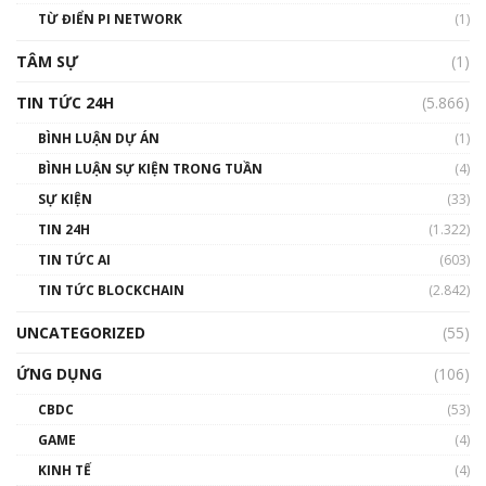
#phocapblockchain #PCB #meme
TỪ ĐIỂN PI NETWORK
(1)
01:29:26
TÂM SỰ
(1)
TIN TỨC 24H
(5.866)
BÌNH LUẬN DỰ ÁN
(1)
BÌNH LUẬN SỰ KIỆN TRONG TUẦN
(4)
SỰ KIỆN
(33)
TIN 24H
(1.322)
TIN TỨC AI
(603)
TIN TỨC BLOCKCHAIN
(2.842)
UNCATEGORIZED
(55)
ỨNG DỤNG
(106)
CBDC
(53)
GAME
(4)
KINH TẾ
(4)