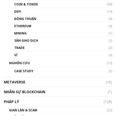
COIN & TOKEN
(36)
00:39:31
DEFI
(19)
Chìa khóa mở lối cơ hội trước các quĩ đầu tư |
ĐỒNG THUẬN
(4)
Phổ cập Blockchain
ETHEREUM
(9)
00:35:11
MINING
(1)
Talkshow 20: Biến động giá của tài sản truyền
SÀN GIAO DỊCH
(3)
thống & Crypto qua các cuộc chiến | Phổ cập
Blockchain
TRADE
(2)
01:34:46
VÍ
(4)
Talkshow 19: GameFi Việt Nam – Báo động
NGHIÊN CỨU
(10)
đỏ
CASE STUDY
(3)
01:24:45
METAVERSE
(18)
Talkshow18: Làn sóng tài năng Việt trở về từ
Silicon Valley - Sức bật mới cho Việt Nam
NHÂN SỰ BLOCKCHAIN
(1)
01:32:59
PHÁP LÝ
(128)
Talkshow17: Mùa đông Crypto – Chiếc khăn
GIAN LẬN & SCAM
gió ấm
(23)
01:40:40