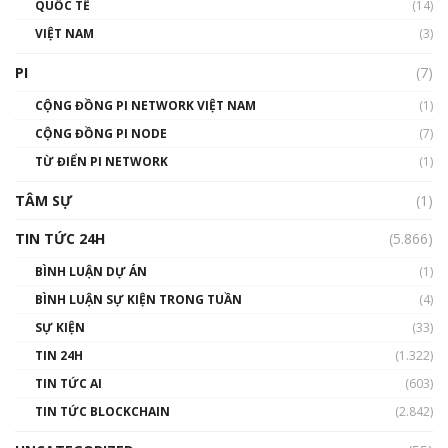
QUỐC TẾ
(14)
VIỆT NAM
(3)
Talkshow 16: Làn sóng số tại Việt Nam và thế
giới
PI
(7)
01:49:30
CỘNG ĐỒNG PI NETWORK VIỆT NAM
(1)
Talkshow 14: MemeCoin – Trò đùa tỷ đô
CỘNG ĐỒNG PI NODE
(7)
#phocapblockchain #PCB #meme
TỪ ĐIỂN PI NETWORK
(1)
01:29:26
TÂM SỰ
(1)
TIN TỨC 24H
(5.866)
BÌNH LUẬN DỰ ÁN
(1)
BÌNH LUẬN SỰ KIỆN TRONG TUẦN
(4)
SỰ KIỆN
(33)
TIN 24H
(1.322)
TIN TỨC AI
(603)
TIN TỨC BLOCKCHAIN
(2.842)