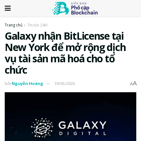
Trang chủ
Tin tức 24H
Galaxy nhận BitLicense tại
New York để mở rộng dịch
vụ tài sản mã hoá cho tổ
chức
A
bởi
Nguyễn Hoàng
19/05/2026
A