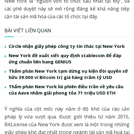
New York là “nguồn vốn tổ chức sâu nhất tại Mỹ”, và
các phê duyệt này sẽ mở rộng đáng kể khả năng tiếp
cận tài sản mã hóa của các tổ chức tại đây.
BÀI VIẾT LIÊN QUAN
Circle nhận giấy phép công ty tín thác tại New York
New York đề xuất siết quy định stablecoin để đáp
ứng chuẩn liên bang GENIUS
Thẩm phán New York tạm dừng vụ kiện đòi quyền sở
hữu 39.000 ví Bitcoin trị giá hàng trăm tỷ USD
Thẩm phán New York lùi phiên điều trần về yêu cầu
của Aave nhằm giải phong tỏa 71 triệu USD ETH
Ý nghĩa của cột mốc này nằm ở độ khó của rào cản
pháp lý vừa vượt qua. Được giới thiệu từ năm 2015,
BitLicense của New York được xem là một trong những
giấy phép khó đạt nhất trong ngành tài sản mã hoá tại