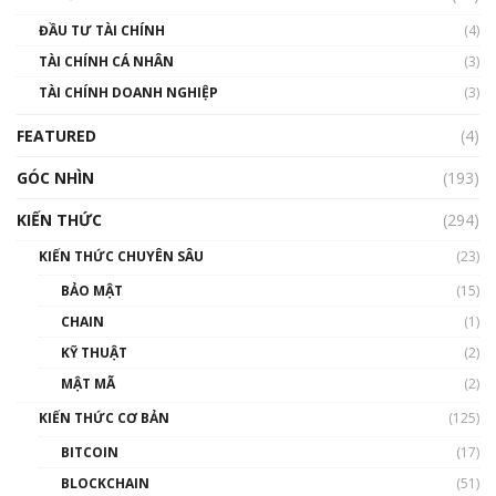
Blockchain
ĐẦU TƯ TÀI CHÍNH
(4)
00:02:14
TÀI CHÍNH CÁ NHÂN
(3)
Nhìn lại năm 2022: Những sự kiện ảnh hưởng
TÀI CHÍNH DOANH NGHIỆP
đến hệ sinh thái tiền mã hoá | Phổ cập
(3)
Blockchain
FEATURED
(4)
00:15:29
GÓC NHÌN
Nhìn lại năm 2022: Những nhân vật ảnh
(193)
hưởng nhất hệ sinh thái tiền mã hoá | Phổ
cập Blockchain
KIẾN THỨC
(294)
00:16:07
KIẾN THỨC CHUYÊN SÂU
(23)
Talkshow 27: Ranh giới giữa tầm ảnh hưởng
BẢO MẬT
(15)
và sự thao túng giá | Phổ cập Blockchain
CHAIN
(1)
01:35:05
KỸ THUẬT
(2)
Nhân sự tương lại ngành Blockchain Việt
MẬT MÃ
(2)
Nam | Phổ cập Blockchain
KIẾN THỨC CƠ BẢN
(125)
00:43:47
BITCOIN
(17)
Blockchain đang được ứng dụng ở Việt Nam
BLOCKCHAIN
(51)
như thể nào?