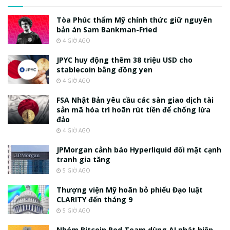
Tòa Phúc thẩm Mỹ chính thức giữ nguyên
bản án Sam Bankman-Fried
4 GIỜ AGO
JPYC huy động thêm 38 triệu USD cho
stablecoin bằng đồng yen
4 GIỜ AGO
FSA Nhật Bản yêu cầu các sàn giao dịch tài
sản mã hóa trì hoãn rút tiền để chống lừa
đảo
4 GIỜ AGO
JPMorgan cảnh báo Hyperliquid đối mặt cạnh
tranh gia tăng
5 GIỜ AGO
Thượng viện Mỹ hoãn bỏ phiếu Đạo luật
CLARITY đến tháng 9
5 GIỜ AGO
Nhóm Bitcoin Red Team dùng AI phát hiện