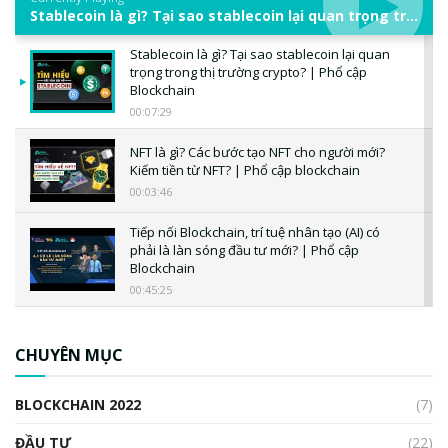
Stablecoin là gì? Tại sao stablecoin lại quan trọng trong thị trường crypto? | Phổ cập Blockchain
Stablecoin là gì? Tại sao stablecoin lại quan
trọng trong thị trường crypto? | Phổ cập
Blockchain
00:07:29
NFT là gì? Các bước tạo NFT cho người mới?
Kiếm tiền từ NFT? | Phổ cập blockchain
00:03:46
Tiếp nối Blockchain, trí tuệ nhân tạo (AI) có
phải là làn sóng đầu tư mới? | Phổ cập
Blockchain
00:45:25
CBDC là gì? Tổng quan về CBDC? Tại sao
ngân hàng trung ương lại quan trọng? | Phổ
CHUYÊN MỤC
cập Blockchain
00:04:38
BLOCKCHAIN 2022
(7)
Triển vọng nào cho Bitcoin. Thị trường liệu có
uptrend trong năm 2023? | Phổ cập
ĐẦU TƯ
(22)