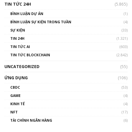
TIN TỨC 24H
(5.865)
BÌNH LUẬN DỰ ÁN
(1)
BÌNH LUẬN SỰ KIỆN TRONG TUẦN
(4)
SỰ KIỆN
(33)
TIN 24H
(1.321)
TIN TỨC AI
(603)
TIN TỨC BLOCKCHAIN
(2.842)
UNCATEGORIZED
(55)
ỨNG DỤNG
(106)
CBDC
(53)
GAME
(4)
KINH TẾ
(4)
NFT
(17)
TÀI CHÍNH NGÂN HÀNG
(6)