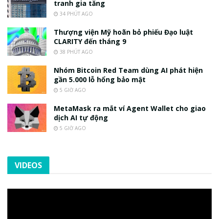
tranh gia tăng
34 PHÚT AGO
Thượng viện Mỹ hoãn bỏ phiếu Đạo luật
CLARITY đến tháng 9
38 PHÚT AGO
Nhóm Bitcoin Red Team dùng AI phát hiện
gần 5.000 lỗ hổng bảo mật
5 GIỜ AGO
MetaMask ra mắt ví Agent Wallet cho giao
dịch AI tự động
5 GIỜ AGO
VIDEOS