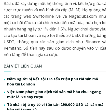
Bách, đã xây dựng một hệ thống tinh vi, kết hợp giữa cá
cược trực tuyến và mô hình đa cấp (MLM). Họ quảng bá
các trang web Swiftonline.live và Nagaclubs.com như
một cơ hội đầu tư tài chính vào tiền mã hóa, hứa hẹn lợi
nhuận hàng ngày từ 1% đến 1,5%. Người chơi được yêu
cầu tạo tài khoản và nạp tối thiểu 20 USD, thường bằng
USDT, thông qua các sàn giao dịch như Binance và
Remitano. Số tiền này sau đó được chuyển vào ví của
nền tảng để tham gia cá cược.
BÀI VIẾT LIÊN QUAN
Năm người bị kết tội tra tấn triệu phú tài sản mã
hóa tại London
Việt Nam phạt giao dịch tài sản mã hóa chui ngang
mức lái xe say rượu
Tù nhân bị truy tố vì tẩu tán 290.000 USD tài sản mã
hóa từ trong tù