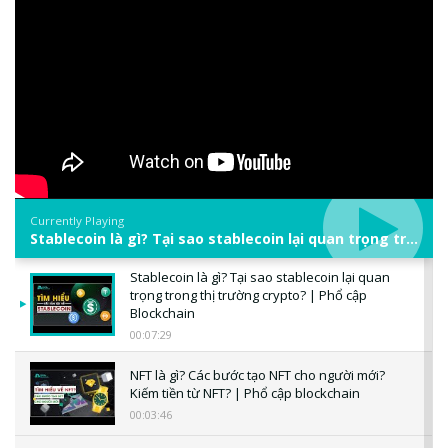
Currently Playing
Stablecoin là gì? Tại sao stablecoin lại quan trọng trong thị trường crypto? | Phổ cập Blockchain
Stablecoin là gì? Tại sao stablecoin lại quan
trọng trong thị trường crypto? | Phổ cập
Blockchain
00:07:29
NFT là gì? Các bước tạo NFT cho người mới?
Kiếm tiền từ NFT? | Phổ cập blockchain
00:03:46