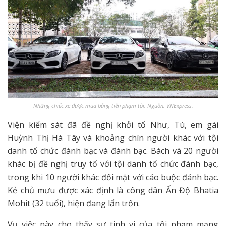
Những chiếc xe được mua bằng tiền phạm tội. Nguồn: VNExpress.
Viện kiểm sát đã đề nghị khởi tố Như, Tú, em gái
Huỳnh Thị Hà Tây và khoảng chín người khác với tội
danh tổ chức đánh bạc và đánh bạc. Bách và 20 người
khác bị đề nghị truy tố với tội danh tổ chức đánh bạc,
trong khi 10 người khác đối mặt với cáo buộc đánh bạc.
Kẻ chủ mưu được xác định là công dân Ấn Độ Bhatia
Mohit (32 tuổi), hiện đang lẩn trốn.
Vụ việc này cho thấy sự tinh vi của tội phạm mạng