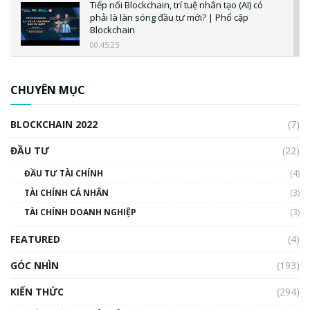
Tiếp nối Blockchain, trí tuệ nhân tạo (AI) có
phải là làn sóng đầu tư mới? | Phổ cập
Blockchain
00:45:25
CBDC là gì? Tổng quan về CBDC? Tại sao
ngân hàng trung ương lại quan trọng? | Phổ
CHUYÊN MỤC
cập Blockchain
00:04:38
BLOCKCHAIN 2022
(7)
Triển vọng nào cho Bitcoin. Thị trường liệu có
uptrend trong năm 2023? | Phổ cập
ĐẦU TƯ
(22)
Blockchain
ĐẦU TƯ TÀI CHÍNH
(4)
00:02:14
TÀI CHÍNH CÁ NHÂN
(3)
Nhìn lại năm 2022: Những sự kiện ảnh hưởng
TÀI CHÍNH DOANH NGHIỆP
đến hệ sinh thái tiền mã hoá | Phổ cập
(3)
Blockchain
FEATURED
(4)
00:15:29
GÓC NHÌN
Nhìn lại năm 2022: Những nhân vật ảnh
(193)
hưởng nhất hệ sinh thái tiền mã hoá | Phổ
cập Blockchain
KIẾN THỨC
(294)
00:16:07