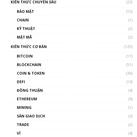
KIẾN THỨC CHUYÊN SÂU
(23)
Talkshow 27: Ranh giới giữa tầm ảnh hưởng
BẢO MẬT
(15)
và sự thao túng giá | Phổ cập Blockchain
CHAIN
(1)
01:35:05
KỸ THUẬT
(2)
Nhân sự tương lại ngành Blockchain Việt
MẬT MÃ
(2)
Nam | Phổ cập Blockchain
KIẾN THỨC CƠ BẢN
(125)
00:43:47
BITCOIN
(17)
Blockchain đang được ứng dụng ở Việt Nam
BLOCKCHAIN
(51)
như thể nào?
COIN & TOKEN
(36)
00:39:31
DEFI
(19)
Chìa khóa mở lối cơ hội trước các quĩ đầu tư |
ĐỒNG THUẬN
(4)
Phổ cập Blockchain
ETHEREUM
(9)
00:35:11
MINING
(1)
Talkshow 20: Biến động giá của tài sản truyền
SÀN GIAO DỊCH
(3)
thống & Crypto qua các cuộc chiến | Phổ cập
Blockchain
TRADE
(2)
01:34:46
VÍ
(4)