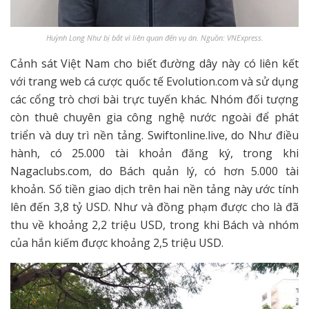
Huỳnh Long Như bị bắt vì liên quan đến vụ án. Nguồn: VNExpress.
Cảnh sát Việt Nam cho biết đường dây này có liên kết
với trang web cá cược quốc tế Evolution.com và sử dụng
các cổng trò chơi bài trực tuyến khác. Nhóm đối tượng
còn thuê chuyên gia công nghệ nước ngoài để phát
triển và duy trì nền tảng. Swiftonline.live, do Như điều
hành, có 25.000 tài khoản đăng ký, trong khi
Nagaclubs.com, do Bách quản lý, có hơn 5.000 tài
khoản. Số tiền giao dịch trên hai nền tảng này ước tính
lên đến 3,8 tỷ USD. Như và đồng phạm được cho là đã
thu về khoảng 2,2 triệu USD, trong khi Bách và nhóm
của hắn kiếm được khoảng 2,5 triệu USD.