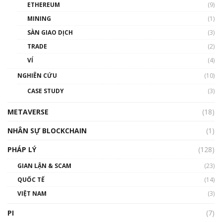
ETHEREUM
(9)
00:35:11
MINING
(1)
Talkshow 20: Biến động giá của tài sản truyền
SÀN GIAO DỊCH
(3)
thống & Crypto qua các cuộc chiến | Phổ cập
Blockchain
TRADE
(2)
01:34:46
VÍ
(4)
Talkshow 19: GameFi Việt Nam – Báo động
NGHIÊN CỨU
(10)
đỏ
CASE STUDY
(3)
01:24:45
METAVERSE
(18)
Talkshow18: Làn sóng tài năng Việt trở về từ
Silicon Valley - Sức bật mới cho Việt Nam
NHÂN SỰ BLOCKCHAIN
(1)
01:32:59
PHÁP LÝ
(128)
Talkshow17: Mùa đông Crypto – Chiếc khăn
GIAN LẬN & SCAM
gió ấm
(23)
01:40:40
QUỐC TẾ
(14)
VIỆT NAM
(3)
Talkshow 16: Làn sóng số tại Việt Nam và thế
giới
PI
(7)
01:49:30