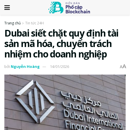
Trang chủ
Tin tức 24H
Dubai siết chặt quy định tài
sản mã hóa, chuyển trách
nhiệm cho doanh nghiệp
A
bởi
Nguyễn Hoàng
14/01/2026
A