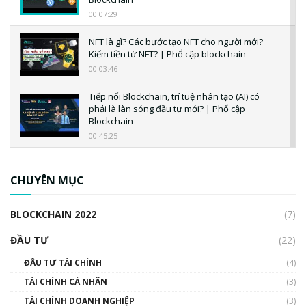
00:07:29
NFT là gì? Các bước tạo NFT cho người mới?
Kiếm tiền từ NFT? | Phổ cập blockchain
00:03:46
Tiếp nối Blockchain, trí tuệ nhân tạo (AI) có
phải là làn sóng đầu tư mới? | Phổ cập
Blockchain
00:45:25
CBDC là gì? Tổng quan về CBDC? Tại sao
ngân hàng trung ương lại quan trọng? | Phổ
CHUYÊN MỤC
cập Blockchain
00:04:38
BLOCKCHAIN 2022
(7)
Triển vọng nào cho Bitcoin. Thị trường liệu có
uptrend trong năm 2023? | Phổ cập
ĐẦU TƯ
(22)
Blockchain
ĐẦU TƯ TÀI CHÍNH
(4)
00:02:14
TÀI CHÍNH CÁ NHÂN
(3)
Nhìn lại năm 2022: Những sự kiện ảnh hưởng
TÀI CHÍNH DOANH NGHIỆP
đến hệ sinh thái tiền mã hoá | Phổ cập
(3)