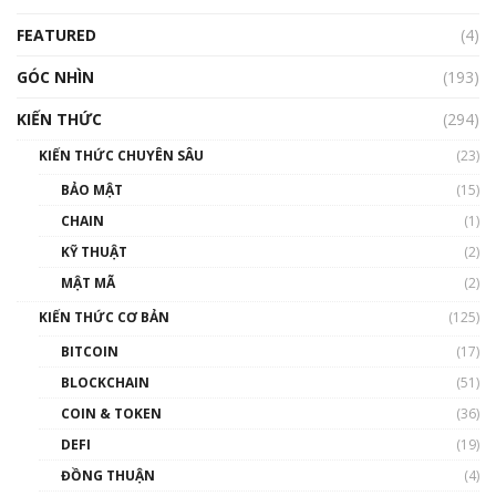
Blockchain
FEATURED
(4)
00:15:29
GÓC NHÌN
Nhìn lại năm 2022: Những nhân vật ảnh
(193)
hưởng nhất hệ sinh thái tiền mã hoá | Phổ
cập Blockchain
KIẾN THỨC
(294)
00:16:07
KIẾN THỨC CHUYÊN SÂU
(23)
Talkshow 27: Ranh giới giữa tầm ảnh hưởng
BẢO MẬT
(15)
và sự thao túng giá | Phổ cập Blockchain
CHAIN
(1)
01:35:05
KỸ THUẬT
(2)
Nhân sự tương lại ngành Blockchain Việt
MẬT MÃ
(2)
Nam | Phổ cập Blockchain
KIẾN THỨC CƠ BẢN
(125)
00:43:47
BITCOIN
(17)
Blockchain đang được ứng dụng ở Việt Nam
BLOCKCHAIN
(51)
như thể nào?
COIN & TOKEN
(36)
00:39:31
DEFI
(19)
Chìa khóa mở lối cơ hội trước các quĩ đầu tư |
ĐỒNG THUẬN
(4)
Phổ cập Blockchain