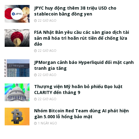
JPYC huy động thêm 38 triệu USD cho
stablecoin bằng đồng yen
22 GIỜ AGO
FSA Nhật Bản yêu cầu các sàn giao dịch tài
sản mã hóa trì hoãn rút tiền để chống lừa
đảo
22 GIỜ AGO
JPMorgan cảnh báo Hyperliquid đối mặt cạnh
tranh gia tăng
22 GIỜ AGO
Thượng viện Mỹ hoãn bỏ phiếu Đạo luật
CLARITY đến tháng 9
22 GIỜ AGO
Nhóm Bitcoin Red Team dùng AI phát hiện
gần 5.000 lỗ hổng bảo mật
1 NGÀY AGO