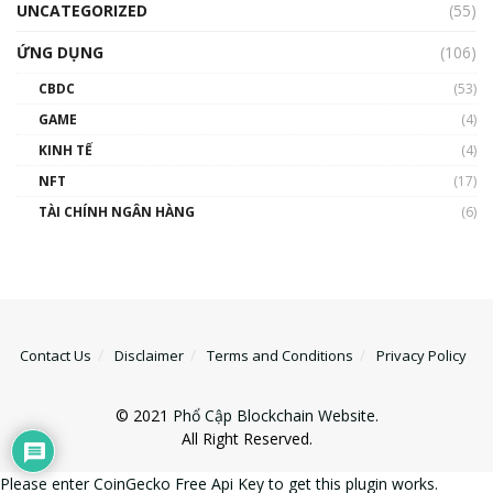
UNCATEGORIZED
(55)
ỨNG DỤNG
(106)
CBDC
(53)
GAME
(4)
KINH TẾ
(4)
NFT
(17)
TÀI CHÍNH NGÂN HÀNG
(6)
Contact Us
Disclaimer
Terms and Conditions
Privacy Policy
© 2021
Phổ Cập Blockchain Website
.
All Right Reserved.
Please enter CoinGecko Free Api Key to get this plugin works.