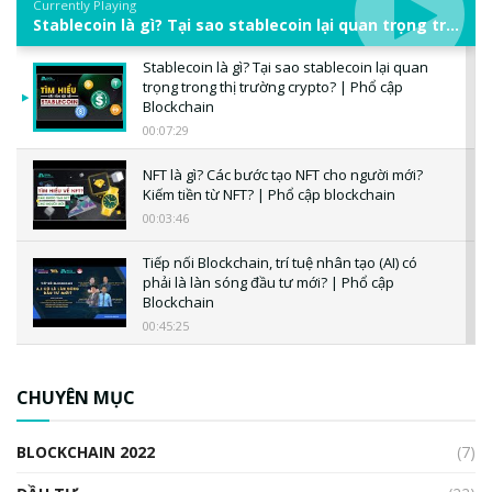
Currently Playing
Stablecoin là gì? Tại sao stablecoin lại quan trọng trong thị trường crypto? | Phổ cập Blockchain
Stablecoin là gì? Tại sao stablecoin lại quan
trọng trong thị trường crypto? | Phổ cập
Blockchain
00:07:29
NFT là gì? Các bước tạo NFT cho người mới?
Kiếm tiền từ NFT? | Phổ cập blockchain
00:03:46
Tiếp nối Blockchain, trí tuệ nhân tạo (AI) có
phải là làn sóng đầu tư mới? | Phổ cập
Blockchain
00:45:25
CBDC là gì? Tổng quan về CBDC? Tại sao
ngân hàng trung ương lại quan trọng? | Phổ
CHUYÊN MỤC
cập Blockchain
00:04:38
BLOCKCHAIN 2022
(7)
Triển vọng nào cho Bitcoin. Thị trường liệu có
uptrend trong năm 2023? | Phổ cập