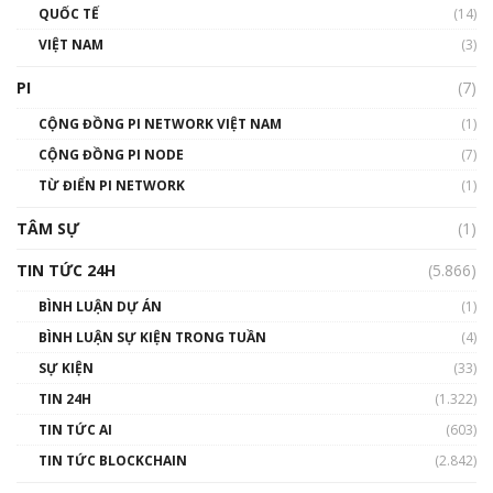
01:40:40
QUỐC TẾ
(14)
VIỆT NAM
(3)
Talkshow 16: Làn sóng số tại Việt Nam và thế
giới
PI
(7)
01:49:30
CỘNG ĐỒNG PI NETWORK VIỆT NAM
(1)
Talkshow 14: MemeCoin – Trò đùa tỷ đô
CỘNG ĐỒNG PI NODE
(7)
#phocapblockchain #PCB #meme
TỪ ĐIỂN PI NETWORK
(1)
01:29:26
TÂM SỰ
(1)
TIN TỨC 24H
(5.866)
BÌNH LUẬN DỰ ÁN
(1)
BÌNH LUẬN SỰ KIỆN TRONG TUẦN
(4)
SỰ KIỆN
(33)
TIN 24H
(1.322)
TIN TỨC AI
(603)
TIN TỨC BLOCKCHAIN
(2.842)