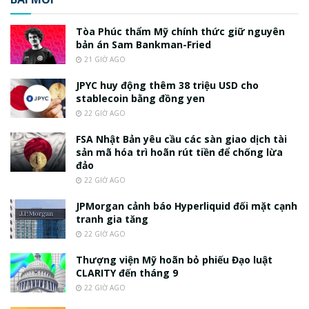
Tòa Phúc thẩm Mỹ chính thức giữ nguyên
bản án Sam Bankman-Fried
21 GIỜ AGO
JPYC huy động thêm 38 triệu USD cho
stablecoin bằng đồng yen
22 GIỜ AGO
FSA Nhật Bản yêu cầu các sàn giao dịch tài
sản mã hóa trì hoãn rút tiền để chống lừa
đảo
22 GIỜ AGO
JPMorgan cảnh báo Hyperliquid đối mặt cạnh
tranh gia tăng
22 GIỜ AGO
Thượng viện Mỹ hoãn bỏ phiếu Đạo luật
CLARITY đến tháng 9
22 GIỜ AGO