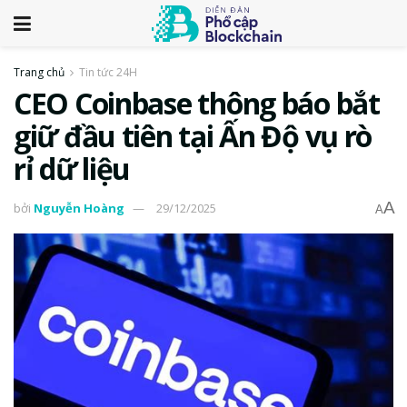
Trang chủ
Tin tức 24H
CEO Coinbase thông báo bắt
giữ đầu tiên tại Ấn Độ vụ rò
rỉ dữ liệu
A
bởi
Nguyễn Hoàng
29/12/2025
A