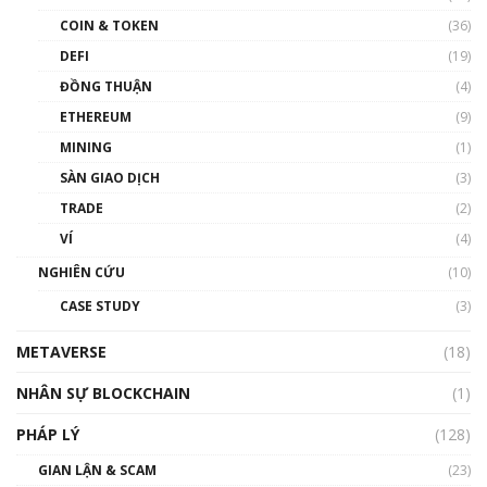
như thể nào?
COIN & TOKEN
(36)
00:39:31
DEFI
(19)
Chìa khóa mở lối cơ hội trước các quĩ đầu tư |
ĐỒNG THUẬN
(4)
Phổ cập Blockchain
ETHEREUM
(9)
00:35:11
MINING
(1)
Talkshow 20: Biến động giá của tài sản truyền
SÀN GIAO DỊCH
(3)
thống & Crypto qua các cuộc chiến | Phổ cập
Blockchain
TRADE
(2)
01:34:46
VÍ
(4)
Talkshow 19: GameFi Việt Nam – Báo động
NGHIÊN CỨU
(10)
đỏ
CASE STUDY
(3)
01:24:45
METAVERSE
(18)
Talkshow18: Làn sóng tài năng Việt trở về từ
Silicon Valley - Sức bật mới cho Việt Nam
NHÂN SỰ BLOCKCHAIN
(1)
01:32:59
PHÁP LÝ
(128)
Talkshow17: Mùa đông Crypto – Chiếc khăn
GIAN LẬN & SCAM
gió ấm
(23)