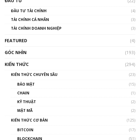
ĐẦU TƯ
(22)
Blockchain
ĐẦU TƯ TÀI CHÍNH
(4)
00:02:14
TÀI CHÍNH CÁ NHÂN
(3)
Nhìn lại năm 2022: Những sự kiện ảnh hưởng
TÀI CHÍNH DOANH NGHIỆP
đến hệ sinh thái tiền mã hoá | Phổ cập
(3)
Blockchain
FEATURED
(4)
00:15:29
GÓC NHÌN
Nhìn lại năm 2022: Những nhân vật ảnh
(193)
hưởng nhất hệ sinh thái tiền mã hoá | Phổ
cập Blockchain
KIẾN THỨC
(294)
00:16:07
KIẾN THỨC CHUYÊN SÂU
(23)
Talkshow 27: Ranh giới giữa tầm ảnh hưởng
BẢO MẬT
(15)
và sự thao túng giá | Phổ cập Blockchain
CHAIN
(1)
01:35:05
KỸ THUẬT
(2)
Nhân sự tương lại ngành Blockchain Việt
MẬT MÃ
(2)
Nam | Phổ cập Blockchain
KIẾN THỨC CƠ BẢN
(125)
00:43:47
BITCOIN
(17)
Blockchain đang được ứng dụng ở Việt Nam
BLOCKCHAIN
(51)