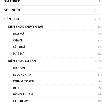
FEATURED
(4)
00:15:29
GÓC NHÌN
Nhìn lại năm 2022: Những nhân vật ảnh
(193)
hưởng nhất hệ sinh thái tiền mã hoá | Phổ
cập Blockchain
KIẾN THỨC
(294)
00:16:07
KIẾN THỨC CHUYÊN SÂU
(23)
Talkshow 27: Ranh giới giữa tầm ảnh hưởng
BẢO MẬT
(15)
và sự thao túng giá | Phổ cập Blockchain
CHAIN
(1)
01:35:05
KỸ THUẬT
(2)
Nhân sự tương lại ngành Blockchain Việt
MẬT MÃ
(2)
Nam | Phổ cập Blockchain
KIẾN THỨC CƠ BẢN
(125)
00:43:47
BITCOIN
(17)
Blockchain đang được ứng dụng ở Việt Nam
BLOCKCHAIN
(51)
như thể nào?
COIN & TOKEN
(36)
00:39:31
DEFI
(19)
Chìa khóa mở lối cơ hội trước các quĩ đầu tư |
ĐỒNG THUẬN
(4)
Phổ cập Blockchain
ETHEREUM
(9)
00:35:11