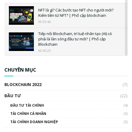
NFT là gì? Các bước tạo NFT cho người mới?
Kiếm tiền từ NFT? | Phổ cập blockchain
00:03:46
Tiếp nối Blockchain, trí tuệ nhân tạo (AI) có
phải là làn sóng đầu tư mới? | Phổ cập
Blockchain
00:45:25
CBDC là gì? Tổng quan về CBDC? Tại sao
ngân hàng trung ương lại quan trọng? | Phổ
CHUYÊN MỤC
cập Blockchain
00:04:38
BLOCKCHAIN 2022
(7)
Triển vọng nào cho Bitcoin. Thị trường liệu có
uptrend trong năm 2023? | Phổ cập
ĐẦU TƯ
(22)
Blockchain
ĐẦU TƯ TÀI CHÍNH
(4)
00:02:14
TÀI CHÍNH CÁ NHÂN
(3)
Nhìn lại năm 2022: Những sự kiện ảnh hưởng
TÀI CHÍNH DOANH NGHIỆP
đến hệ sinh thái tiền mã hoá | Phổ cập
(3)
Blockchain