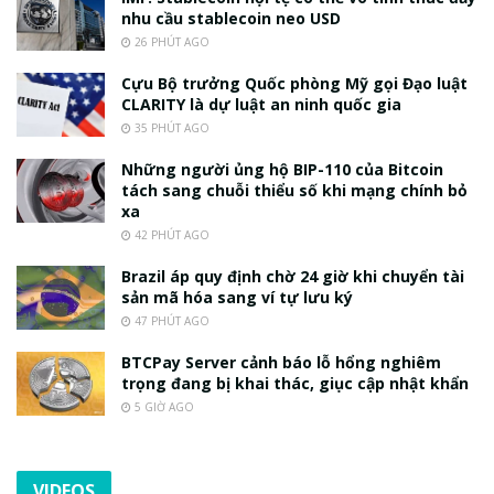
nhu cầu stablecoin neo USD
26 PHÚT AGO
Cựu Bộ trưởng Quốc phòng Mỹ gọi Đạo luật
CLARITY là dự luật an ninh quốc gia
35 PHÚT AGO
Những người ủng hộ BIP-110 của Bitcoin
tách sang chuỗi thiểu số khi mạng chính bỏ
xa
42 PHÚT AGO
Brazil áp quy định chờ 24 giờ khi chuyển tài
sản mã hóa sang ví tự lưu ký
47 PHÚT AGO
BTCPay Server cảnh báo lỗ hổng nghiêm
trọng đang bị khai thác, giục cập nhật khẩn
5 GIỜ AGO
VIDEOS