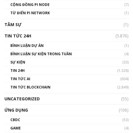
Talkshow 14: MemeCoin – Trò đùa tỷ đô
CỘNG ĐỒNG PI NODE
(7)
#phocapblockchain #PCB #meme
TỪ ĐIỂN PI NETWORK
(1)
01:29:26
TÂM SỰ
(1)
TIN TỨC 24H
(5.876)
BÌNH LUẬN DỰ ÁN
(1)
BÌNH LUẬN SỰ KIỆN TRONG TUẦN
(4)
SỰ KIỆN
(33)
TIN 24H
(1.328)
TIN TỨC AI
(604)
TIN TỨC BLOCKCHAIN
(2.849)
UNCATEGORIZED
(55)
ỨNG DỤNG
(106)
CBDC
(53)
GAME
(4)