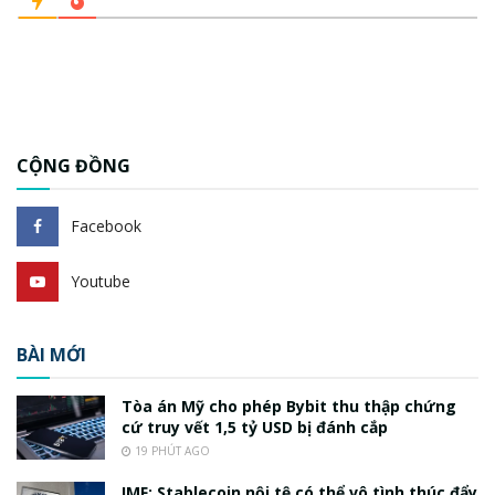
CỘNG ĐỒNG
Facebook
Youtube
BÀI MỚI
Tòa án Mỹ cho phép Bybit thu thập chứng
cứ truy vết 1,5 tỷ USD bị đánh cắp
19 PHÚT AGO
IMF: Stablecoin nội tệ có thể vô tình thúc đẩy