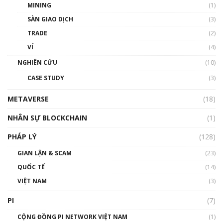
MINING
(1)
Talkshow 20: Biến động giá của tài sản truyền
SÀN GIAO DỊCH
(3)
thống & Crypto qua các cuộc chiến | Phổ cập
Blockchain
TRADE
(2)
01:34:46
VÍ
(4)
Talkshow 19: GameFi Việt Nam – Báo động
NGHIÊN CỨU
(10)
đỏ
CASE STUDY
(3)
01:24:45
METAVERSE
(18)
Talkshow18: Làn sóng tài năng Việt trở về từ
Silicon Valley - Sức bật mới cho Việt Nam
NHÂN SỰ BLOCKCHAIN
(1)
01:32:59
PHÁP LÝ
(128)
Talkshow17: Mùa đông Crypto – Chiếc khăn
GIAN LẬN & SCAM
gió ấm
(23)
01:40:40
QUỐC TẾ
(14)
VIỆT NAM
(3)
Talkshow 16: Làn sóng số tại Việt Nam và thế
giới
PI
(7)
01:49:30
CỘNG ĐỒNG PI NETWORK VIỆT NAM
(1)