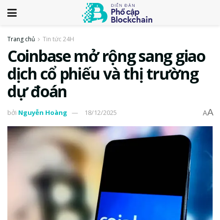
Trang chủ
Tin tức 24H
Coinbase mở rộng sang giao
dịch cổ phiếu và thị trường
dự đoán
A
bởi
Nguyễn Hoàng
18/12/2025
A