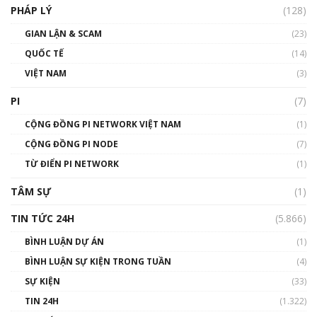
PHÁP LÝ
(128)
Talkshow17: Mùa đông Crypto – Chiếc khăn
GIAN LẬN & SCAM
gió ấm
(23)
01:40:40
QUỐC TẾ
(14)
VIỆT NAM
(3)
Talkshow 16: Làn sóng số tại Việt Nam và thế
giới
PI
(7)
01:49:30
CỘNG ĐỒNG PI NETWORK VIỆT NAM
(1)
Talkshow 14: MemeCoin – Trò đùa tỷ đô
CỘNG ĐỒNG PI NODE
(7)
#phocapblockchain #PCB #meme
TỪ ĐIỂN PI NETWORK
(1)
01:29:26
TÂM SỰ
(1)
TIN TỨC 24H
(5.866)
BÌNH LUẬN DỰ ÁN
(1)
BÌNH LUẬN SỰ KIỆN TRONG TUẦN
(4)
SỰ KIỆN
(33)
TIN 24H
(1.322)