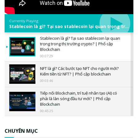
Currently Playing
Stablecoin là gì? Tại sao stablecoin lại quan trọng trong thị trường crypto? | Phổ cập Blockchain
Stablecoin là gì? Tại sao stablecoin lại quan
trọng trong thị trường crypto? | Phổ cập
Blockchain
00:07:29
NFT là gì? Các bước tạo NFT cho người mới?
Kiếm tiền từ NFT? | Phổ cập blockchain
00:03:46
Tiếp nối Blockchain, trí tuệ nhân tạo (AI) có
phải là làn sóng đầu tư mới? | Phổ cập
Blockchain
00:45:25
CBDC là gì? Tổng quan về CBDC? Tại sao
ngân hàng trung ương lại quan trọng? | Phổ
CHUYÊN MỤC
cập Blockchain