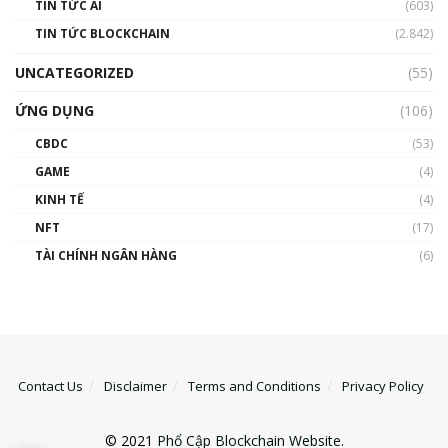
TIN TỨC AI
(603)
TIN TỨC BLOCKCHAIN
(2.842)
UNCATEGORIZED
(55)
ỨNG DỤNG
(106)
CBDC
(53)
GAME
(4)
KINH TẾ
(4)
NFT
(17)
TÀI CHÍNH NGÂN HÀNG
(6)
Contact Us
Disclaimer
Terms and Conditions
Privacy Policy
© 2021
Phổ Cập Blockchain Website
.