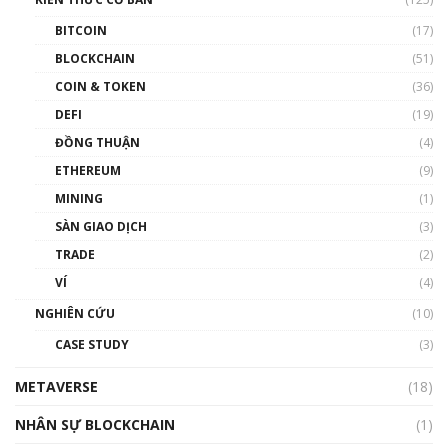
00:43:47
BITCOIN
(17)
Blockchain đang được ứng dụng ở Việt Nam
BLOCKCHAIN
(51)
như thể nào?
COIN & TOKEN
(36)
00:39:31
DEFI
(19)
Chìa khóa mở lối cơ hội trước các quĩ đầu tư |
ĐỒNG THUẬN
(4)
Phổ cập Blockchain
ETHEREUM
(9)
00:35:11
MINING
(1)
Talkshow 20: Biến động giá của tài sản truyền
SÀN GIAO DỊCH
(3)
thống & Crypto qua các cuộc chiến | Phổ cập
Blockchain
TRADE
(2)
01:34:46
VÍ
(4)
Talkshow 19: GameFi Việt Nam – Báo động
NGHIÊN CỨU
(10)
đỏ
CASE STUDY
(3)
01:24:45
METAVERSE
(18)
Talkshow18: Làn sóng tài năng Việt trở về từ
Silicon Valley - Sức bật mới cho Việt Nam
NHÂN SỰ BLOCKCHAIN
(1)
01:32:59