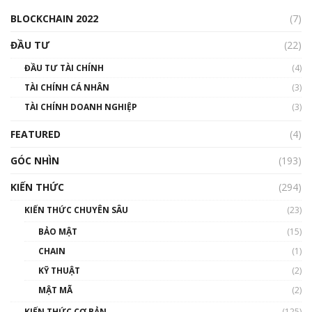
00:04:38
BLOCKCHAIN 2022
(7)
Triển vọng nào cho Bitcoin. Thị trường liệu có
uptrend trong năm 2023? | Phổ cập
ĐẦU TƯ
(22)
Blockchain
ĐẦU TƯ TÀI CHÍNH
(4)
00:02:14
TÀI CHÍNH CÁ NHÂN
(3)
Nhìn lại năm 2022: Những sự kiện ảnh hưởng
TÀI CHÍNH DOANH NGHIỆP
đến hệ sinh thái tiền mã hoá | Phổ cập
(3)
Blockchain
FEATURED
(4)
00:15:29
GÓC NHÌN
Nhìn lại năm 2022: Những nhân vật ảnh
(193)
hưởng nhất hệ sinh thái tiền mã hoá | Phổ
cập Blockchain
KIẾN THỨC
(294)
00:16:07
KIẾN THỨC CHUYÊN SÂU
(23)
Talkshow 27: Ranh giới giữa tầm ảnh hưởng
BẢO MẬT
(15)
và sự thao túng giá | Phổ cập Blockchain
CHAIN
(1)
01:35:05
KỸ THUẬT
(2)
Nhân sự tương lại ngành Blockchain Việt
MẬT MÃ
(2)
Nam | Phổ cập Blockchain
KIẾN THỨC CƠ BẢN
(125)