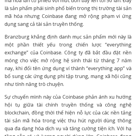
mã hóa lẫn cổ phiếu với mức đòn bẩy lên tới 50 lần. Đây
là sản phẩm phái sinh phổ biến trong thị trường tài sản
mã hóa nhưng Coinbase đang mở rộng phạm vi ứng
dụng sang cả tài sản truyền thống.
Branzburg khẳng định danh mục sản phẩm mới này là
một phần thiết yếu trong chiến lược “everything
exchange” của Coinbase. Công ty đã bắt đầu đặt nền
móng cho việc mở rộng hệ sinh thái từ tháng 7 năm
nay, khi đổi tên ứng dụng ví thành “everything app” và
bổ sung các ứng dụng phi tập trung, mạng xã hội cũng
như tính năng trò chuyện.
Sự chuyển mình này của Coinbase phản ánh xu hướng
hội tụ giữa tài chính truyền thống và công nghệ
blockchain, đồng thời thể hiện nỗ lực của các nền tảng
tài sản mã hóa trong việc thu hút người dùng thông
qua đa dạng hóa dịch vụ và tăng cường tiện ích. Với hạ