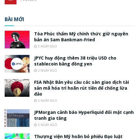
BÀI MỚI
Tòa Phúc thẩm Mỹ chính thức giữ nguyên
bản án Sam Bankman-Fried
2 NGÀY AGO
JPYC huy động thêm 38 triệu USD cho
stablecoin bằng đồng yen
2 NGÀY AGO
FSA Nhật Bản yêu cầu các sàn giao dịch tài
sản mã hóa trì hoãn rút tiền để chống lừa
đảo
2 NGÀY AGO
JPMorgan cảnh báo Hyperliquid đối mặt cạnh
tranh gia tăng
2 NGÀY AGO
Thượng viện Mỹ hoãn bỏ phiếu Đạo luật