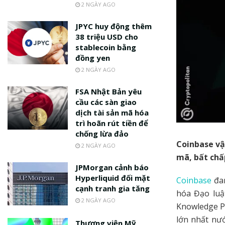
2 NGÀY AGO
JPYC huy động thêm
38 triệu USD cho
stablecoin bằng
đồng yen
2 NGÀY AGO
FSA Nhật Bản yêu
cầu các sàn giao
dịch tài sản mã hóa
trì hoãn rút tiền để
chống lừa đảo
Coinbase vậ
2 NGÀY AGO
mã, bất chấ
JPMorgan cảnh báo
Hyperliquid đối mặt
Coinbase
đan
cạnh tranh gia tăng
hóa Đạo luậ
2 NGÀY AGO
Knowledge Pr
lớn nhất nướ
Thượng viện Mỹ