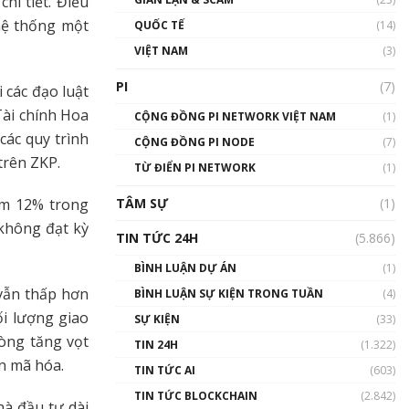
hi tiết. Điều
01:24:45
hệ thống một
QUỐC TẾ
(14)
Talkshow18: Làn sóng tài
VIỆT NAM
(3)
năng Việt trở về từ Silicon
Valley - Sức bật mới cho
PI
(7)
 các đạo luật
Việt Nam
ài chính Hoa
01:32:59
CỘNG ĐỒNG PI NETWORK VIỆT NAM
(1)
các quy trình
CỘNG ĐỒNG PI NODE
(7)
Talkshow17: Mùa đông
trên ZKP.
TỪ ĐIỂN PI NETWORK
Crypto – Chiếc khăn gió ấm
(1)
01:40:40
TÂM SỰ
(1)
ảm 12% trong
 không đạt kỳ
Talkshow 16: Làn sóng số
TIN TỨC 24H
(5.866)
tại Việt Nam và thế giới
01:49:30
BÌNH LUẬN DỰ ÁN
(1)
vẫn thấp hơn
BÌNH LUẬN SỰ KIỆN TRONG TUẦN
(4)
Talkshow 14: MemeCoin –
ối lượng giao
Trò đùa tỷ đô
SỰ KIỆN
(33)
#phocapblockchain #PCB
ròng tăng vọt
TIN 24H
(1.322)
#meme
ản mã hóa.
TIN TỨC AI
(603)
01:29:26
TIN TỨC BLOCKCHAIN
(2.842)
hà đầu tư dài