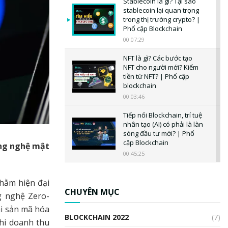
Stablecoin là gì? Tại sao
stablecoin lại quan trọng
trong thị trường crypto? |
Phổ cập Blockchain
00:07:29
NFT là gì? Các bước tạo
NFT cho người mới? Kiếm
tiền từ NFT? | Phổ cập
blockchain
00:03:46
Tiếp nối Blockchain, trí tuệ
nhân tạo (AI) có phải là làn
sóng đầu tư mới? | Phổ
cập Blockchain
ông nghệ mật
00:45:25
CBDC là gì? Tổng quan về
CBDC? Tại sao ngân hàng
nhằm hiện đại
trung ương lại quan trọng?
CHUYÊN MỤC
g nghệ Zero-
| Phổ cập Blockchain
ài sản mã hóa
00:04:38
BLOCKCHAIN 2022
(7)
khi doanh thu