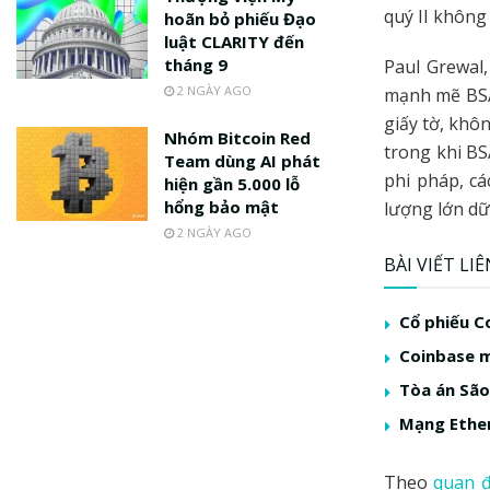
quý II không
hoãn bỏ phiếu Đạo
luật CLARITY đến
tháng 9
Paul Grewal,
2 NGÀY AGO
mạnh mẽ BSA 
giấy tờ, khô
Nhóm Bitcoin Red
trong khi BS
Team dùng AI phát
phi pháp, cá
hiện gần 5.000 lỗ
hổng bảo mật
lượng lớn dữ 
2 NGÀY AGO
BÀI VIẾT LI
Cổ phiếu C
Coinbase m
Tòa án São
Mạng Ether
Theo
quan 