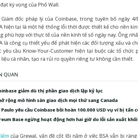
 đạt kỳ vọng của Phố Wall.
 Giám đốc pháp lý của Coinbase, trong tuyên bố ngày 4/8
hiện tại là một hệ thống lỗi thời được thiết kế cho nền kin
ng phù hợp với thực tế của nền kinh tế số ngày nay. Ông n
A là công cụ thiết yếu để phát hiện các đối tượng xấu và ch
c yêu cầu Know-Your-Customer hiện tại buộc các tổ chức 
liệu cá nhân, tạo ra rủi ro quyền riêng tư không cần thiết.
ÊN QUAN
oinbase giảm dù thị phần giao dịch lập kỷ lục
ở rộng mô hình sàn giao dịch mọi thứ sang Canada
 Paulo yêu cầu Coinbase bồi hoàn 100.000 USD vụ ví bị tấn 
eum Base ngừng hoạt động hơn hai giờ do lỗi sản xuất khối
điểm
của Grewal, vấn đề cốt lõi nằm ở việc BSA vẫn bị ràng