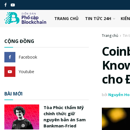
TRANG CHỦ
TIN TỨC 24H
KIẾ
Trang chủ
Tin 
CỘNG ĐỒNG
Coin
Facebook
Know
Youtube
cho Đ
BÀI MỚI
bởi
Nguyễn Ho
Tòa Phúc thẩm Mỹ
chính thức giữ
nguyên bản án Sam
Bankman-Fried