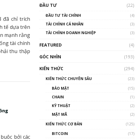
Triển vọng nào cho
ĐẦU TƯ
(22)
Bitcoin. Thị trường liệu có
uptrend trong năm 2023? |
ĐẦU TƯ TÀI CHÍNH
(4)
Phổ cập Blockchain
 đã chỉ trích
TÀI CHÍNH CÁ NHÂN
(3)
00:02:14
h tế dựa trên
TÀI CHÍNH DOANH NGHIỆP
(3)
hấn mạnh rằng
Nhìn lại năm 2022: Những
sự kiện ảnh hưởng đến hệ
ống tài chính
FEATURED
(4)
sinh thái tiền mã hoá |
phải thu thập
Phổ cập Blockchain
GÓC NHÌN
(193)
00:15:29
KIẾN THỨC
(294)
Nhìn lại năm 2022: Những
nhân vật ảnh hưởng nhất
KIẾN THỨC CHUYÊN SÂU
(23)
hệ sinh thái tiền mã hoá |
Phổ cập Blockchain
BẢO MẬT
(15)
00:16:07
CHAIN
(1)
Talkshow 27: Ranh giới
KỸ THUẬT
(2)
công
giữa tầm ảnh hưởng và sự
MẬT MÃ
(2)
thao túng giá | Phổ cập
Blockchain
KIẾN THỨC CƠ BẢN
(125)
01:35:05
BITCOIN
(17)
 buộc bởi các