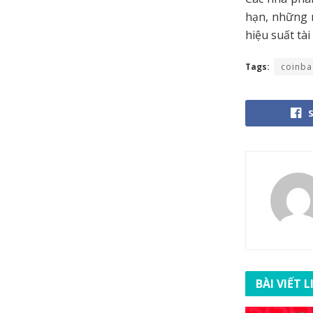
hạn, những 
hiệu suất tà
Tags:
coinba
BÀI VIẾT 