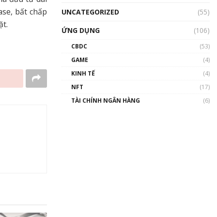
se, bất chấp
UNCATEGORIZED
(55)
ặt.
ỨNG DỤNG
(106)
CBDC
(53)
GAME
(4)
KINH TẾ
(4)
NFT
(17)
TÀI CHÍNH NGÂN HÀNG
(6)