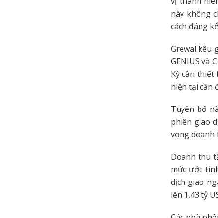
vị thành niê
này không c
cách đáng kể
Grewal kêu g
GENIUS và C
Kỳ cần thiết
hiện tại cần
Tuyên bố nà
phiên giao d
vọng doanh t
Doanh thu t
mức ước tính
dịch giao ng
lên 1,43 tỷ 
Các nhà phân