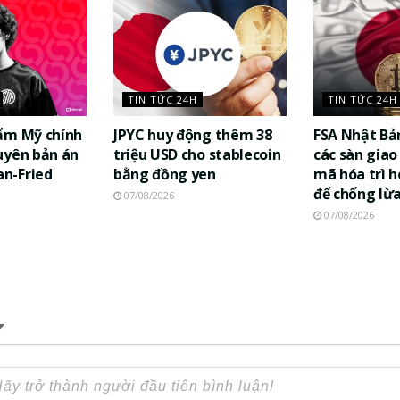
TIN TỨC 24H
TIN TỨC 24H
ẩm Mỹ chính
JPYC huy động thêm 38
FSA Nhật Bả
uyên bản án
triệu USD cho stablecoin
các sàn giao 
n-Fried
bằng đồng yen
mã hóa trì h
để chống lừ
07/08/2026
07/08/2026