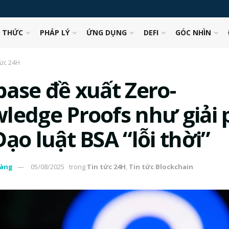
N THỨC
PHÁP LÝ
ỨNG DỤNG
DEFI
GÓC NHÌN
tức 24H
base đề xuất Zero-
ledge Proofs như giải
ạo luật BSA “lỗi thời”
àng
05/08/2025
trong
Tin tức 24H
,
Tin tức Blockchain