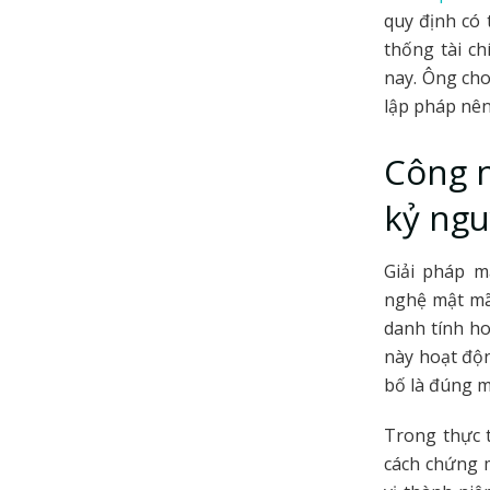
quy định có 
thống tài ch
nay. Ông cho
lập pháp nên
Công 
kỷ ng
Giải pháp m
nghệ mật mã 
danh tính ho
này hoạt độ
bố là đúng m
Trong thực 
cách chứng 