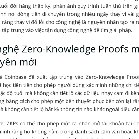
tuổi đời hàng thập kỷ, phản ánh quy trình tuân thủ trên g
ính nơi dòng tiền di chuyển trong nhiều ngày thay vì vài 
 rằng thay vì đổ lỗi cho công nghệ là nguyên nhân tạo ra rủ
 tập trung vào việc tận dụng công nghệ để tìm giải pháp.
nghệ Zero-Knowledge Proofs m
uyên mới
à Coinbase đề xuất tập trung vào Zero-Knowledge Proo
học tiên tiến cho phép người dùng xác minh những chi ti
ặc độ tuổi mà không cần tiết lộ các dữ liệu nhạy cảm đi k
ng bằng cách cho phép một bên thuyết phục bên còn lại rằ
à không cần tiết lộ bất kỳ thông tin nào khác ngoài điều cầ
tế, ZKPs có thể cho phép một cá nhân mở tài khoản tại C
minh rằng họ không nằm trong danh sách cấm vận hoặc kh