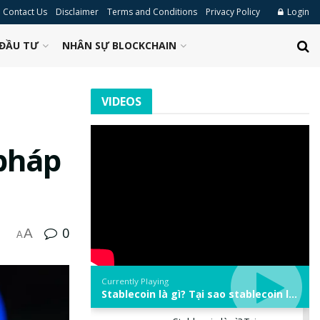
Contact Us
Disclaimer
Terms and Conditions
Privacy Policy
Login
ĐẦU TƯ
NHÂN SỰ BLOCKCHAIN
VIDEOS
 pháp
0
A
A
Currently Playing
Stablecoin là gì? Tại sao stablecoin lại quan trọng trong thị trường crypto? | Phổ cập Blockchain