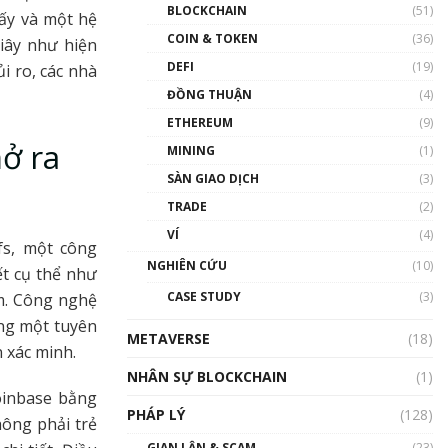
Nhân sự tương lại ngành
BLOCKCHAIN
(51)
iấy và một hệ
Blockchain Việt Nam | Phổ
cập Blockchain
COIN & TOKEN
(36)
giây như hiện
00:43:47
DEFI
(19)
i ro, các nhà
ĐỒNG THUẬN
(4)
Blockchain đang được ứng
dụng ở Việt Nam như thể
ETHEREUM
(9)
nào?
ở ra
MINING
(1)
00:39:31
SÀN GIAO DỊCH
(3)
Chìa khóa mở lối cơ hội
TRADE
(2)
trước các quĩ đầu tư | Phổ
cập Blockchain
VÍ
(4)
fs, một công
00:35:11
NGHIÊN CỨU
(10)
ết cụ thể như
Talkshow 20: Biến động
CASE STUDY
(3)
èm. Công nghệ
giá của tài sản truyền
thống & Crypto qua các
ng một tuyên
METAVERSE
cuộc chiến | Phổ cập
(18)
n xác minh.
Blockchain
NHÂN SỰ BLOCKCHAIN
(1)
01:34:46
oinbase bằng
PHÁP LÝ
(128)
Talkshow 19: GameFi Việt
ông phải trẻ
Nam – Báo động đỏ
GIAN LẬN & SCAM
(23)