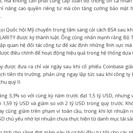
n, mà không cần phải cung cấp toàn bộ thông tin cá nhân c
hỉ nâng cao quyền riêng tư mà còn tăng cường bảo mật 
.
ọi Quốc hội Mỹ chuyển trọng tâm sang cải cách BSA sau khi
LARITY được ký thành luật. Ông cũng nhấn mạnh rằng Bộ T
 lập quan hệ đối tác công tư để xác định những lĩnh vực mà 
 được điều chỉnh để hoạt động hiệu quả trong hệ thống dựa 
y được đưa ra chỉ vài ngày sau khi cổ phiếu Coinbase gi
ịch tiền thị trường, phản ứng ngay lập tức sau khi công ty
hu quý II.
ăng 3,3% so với cùng kỳ năm trước đạt 1,5 tỷ USD, nhưng 
 1,59 tỷ USD và giảm so với 2 tỷ USD trong quý trước. Kh
ay cũng giảm trên phạm vi toàn cầu, trong khi lợi nhuận 
USD chủ yếu nhờ lợi nhuận chưa thực hiện từ danh mục tài s
 tích cho rằng đợt giảm này là cơ hội đầu tư tốt cho các n