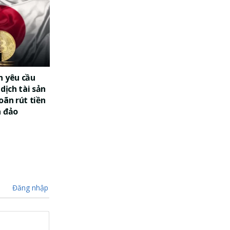
n yêu cầu
dịch tài sản
oãn rút tiền
a đảo
Đăng nhập