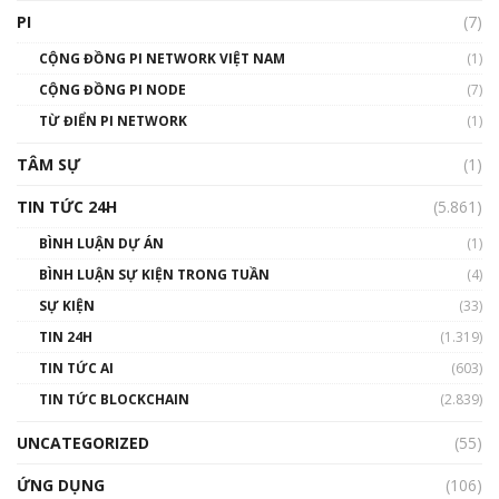
giới
PI
(7)
01:49:30
CỘNG ĐỒNG PI NETWORK VIỆT NAM
(1)
Talkshow 14: MemeCoin – Trò đùa tỷ đô
CỘNG ĐỒNG PI NODE
(7)
#phocapblockchain #PCB #meme
TỪ ĐIỂN PI NETWORK
(1)
01:29:26
TÂM SỰ
(1)
TIN TỨC 24H
(5.861)
BÌNH LUẬN DỰ ÁN
(1)
BÌNH LUẬN SỰ KIỆN TRONG TUẦN
(4)
SỰ KIỆN
(33)
TIN 24H
(1.319)
TIN TỨC AI
(603)
TIN TỨC BLOCKCHAIN
(2.839)
UNCATEGORIZED
(55)
ỨNG DỤNG
(106)