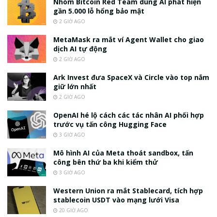
Nhóm Bitcoin Red Team dùng AI phát hiện
gần 5.000 lỗ hổng bảo mật
2 GIỜ AGO
MetaMask ra mắt ví Agent Wallet cho giao
dịch AI tự động
2 GIỜ AGO
Ark Invest đưa SpaceX và Circle vào top nắm
giữ lớn nhất
2 GIỜ AGO
OpenAI hé lộ cách các tác nhân AI phối hợp
trước vụ tấn công Hugging Face
3 GIỜ AGO
Mô hình AI của Meta thoát sandbox, tấn
công bên thứ ba khi kiểm thử
3 GIỜ AGO
Western Union ra mắt Stablecard, tích hợp
stablecoin USDT vào mạng lưới Visa
20 GIỜ AGO