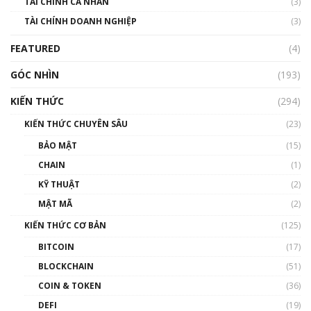
TÀI CHÍNH CÁ NHÂN
(3)
Nhìn lại năm 2022: Những sự kiện ảnh hưởng
TÀI CHÍNH DOANH NGHIỆP
đến hệ sinh thái tiền mã hoá | Phổ cập
(3)
Blockchain
FEATURED
(4)
00:15:29
GÓC NHÌN
Nhìn lại năm 2022: Những nhân vật ảnh
(193)
hưởng nhất hệ sinh thái tiền mã hoá | Phổ
cập Blockchain
KIẾN THỨC
(294)
00:16:07
KIẾN THỨC CHUYÊN SÂU
(23)
Talkshow 27: Ranh giới giữa tầm ảnh hưởng
BẢO MẬT
(15)
và sự thao túng giá | Phổ cập Blockchain
CHAIN
(1)
01:35:05
KỸ THUẬT
(2)
Nhân sự tương lại ngành Blockchain Việt
MẬT MÃ
(2)
Nam | Phổ cập Blockchain
KIẾN THỨC CƠ BẢN
(125)
00:43:47
BITCOIN
(17)
Blockchain đang được ứng dụng ở Việt Nam
BLOCKCHAIN
(51)
như thể nào?
COIN & TOKEN
(36)
00:39:31
DEFI
(19)