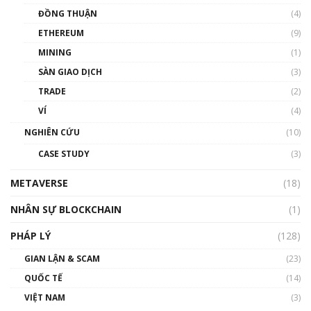
Chìa khóa mở lối cơ hội trước các quĩ đầu tư |
ĐỒNG THUẬN
(4)
Phổ cập Blockchain
ETHEREUM
(9)
00:35:11
MINING
(1)
Talkshow 20: Biến động giá của tài sản truyền
SÀN GIAO DỊCH
(3)
thống & Crypto qua các cuộc chiến | Phổ cập
Blockchain
TRADE
(2)
01:34:46
VÍ
(4)
Talkshow 19: GameFi Việt Nam – Báo động
NGHIÊN CỨU
(10)
đỏ
CASE STUDY
(3)
01:24:45
METAVERSE
(18)
Talkshow18: Làn sóng tài năng Việt trở về từ
Silicon Valley - Sức bật mới cho Việt Nam
NHÂN SỰ BLOCKCHAIN
(1)
01:32:59
PHÁP LÝ
(128)
Talkshow17: Mùa đông Crypto – Chiếc khăn
GIAN LẬN & SCAM
gió ấm
(23)
01:40:40
QUỐC TẾ
(14)
VIỆT NAM
(3)
Talkshow 16: Làn sóng số tại Việt Nam và thế