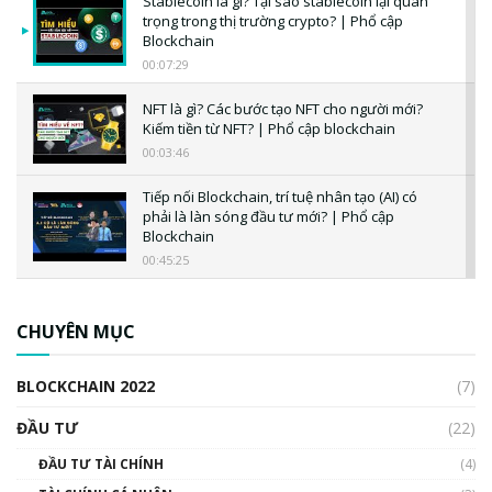
Stablecoin là gì? Tại sao stablecoin lại quan
trọng trong thị trường crypto? | Phổ cập
Blockchain
00:07:29
NFT là gì? Các bước tạo NFT cho người mới?
Kiếm tiền từ NFT? | Phổ cập blockchain
00:03:46
Tiếp nối Blockchain, trí tuệ nhân tạo (AI) có
phải là làn sóng đầu tư mới? | Phổ cập
Blockchain
00:45:25
CBDC là gì? Tổng quan về CBDC? Tại sao
ngân hàng trung ương lại quan trọng? | Phổ
CHUYÊN MỤC
cập Blockchain
00:04:38
BLOCKCHAIN 2022
(7)
Triển vọng nào cho Bitcoin. Thị trường liệu có
uptrend trong năm 2023? | Phổ cập
ĐẦU TƯ
(22)
Blockchain
ĐẦU TƯ TÀI CHÍNH
(4)
00:02:14