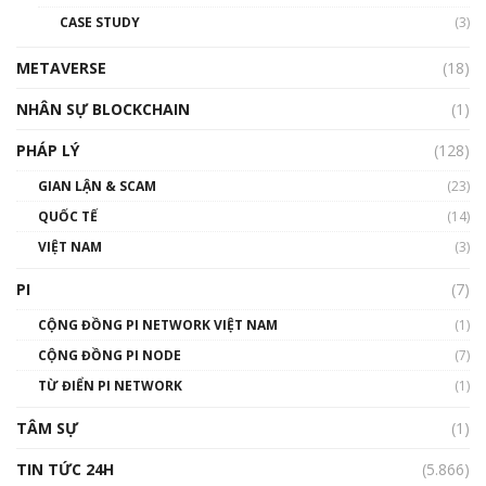
đỏ
CASE STUDY
(3)
01:24:45
METAVERSE
(18)
Talkshow18: Làn sóng tài năng Việt trở về từ
Silicon Valley - Sức bật mới cho Việt Nam
NHÂN SỰ BLOCKCHAIN
(1)
01:32:59
PHÁP LÝ
(128)
Talkshow17: Mùa đông Crypto – Chiếc khăn
GIAN LẬN & SCAM
gió ấm
(23)
01:40:40
QUỐC TẾ
(14)
VIỆT NAM
(3)
Talkshow 16: Làn sóng số tại Việt Nam và thế
giới
PI
(7)
01:49:30
CỘNG ĐỒNG PI NETWORK VIỆT NAM
(1)
Talkshow 14: MemeCoin – Trò đùa tỷ đô
CỘNG ĐỒNG PI NODE
(7)
#phocapblockchain #PCB #meme
TỪ ĐIỂN PI NETWORK
(1)
01:29:26
TÂM SỰ
(1)
TIN TỨC 24H
(5.866)