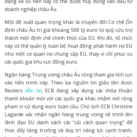
đáng kể số tiền này có thể được huy động vào đầu tư
doanh nghiệp châu Âu.
Một đề xuất quan trọng khác là chuyển đổi Cơ chế Ổn
định châu Âu trị giá khoảng 500 tỷ euro từ quỹ cứu trợ
thành một định chế chính thức của EU. Khi đó, tổ chức
này có thể quản lý toàn bộ hoạt động phát hành nợ EU
như một cơ quan nợ chung cấp EU, thay vì chỉ phục vụ
các quốc gia khu vực đồng euro.
Ngân hàng Trung ương châu Âu cũng tham gia tích cực
vào tiến trình này. Theo ba nguồn tin giấu tên được
Reuters
dẫn lại
, ECB đang xây dựng các thỏa thuận
thanh khoản mới với các quốc gia khác nhằm mở rộng
phạm vi sử dụng euro toàn cầu. Chủ tịch ECB Christine
Lagarde xác nhận ngân hàng trung ương sẽ trình lên
lãnh đạo EU danh sách các “cải cách quan trọng” để
thúc đẩy tăng trưởng và duy trì năng lực cạnh tranh,