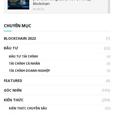
Blockchain
00:45:25
CBDC là gì? Tổng quan về CBDC? Tại sao
ngân hàng trung ương lại quan trọng? | Phổ
CHUYÊN MỤC
cập Blockchain
00:04:38
BLOCKCHAIN 2022
(7)
Triển vọng nào cho Bitcoin. Thị trường liệu có
uptrend trong năm 2023? | Phổ cập
ĐẦU TƯ
(22)
Blockchain
ĐẦU TƯ TÀI CHÍNH
(4)
00:02:14
TÀI CHÍNH CÁ NHÂN
(3)
Nhìn lại năm 2022: Những sự kiện ảnh hưởng
TÀI CHÍNH DOANH NGHIỆP
đến hệ sinh thái tiền mã hoá | Phổ cập
(3)
Blockchain
FEATURED
(4)
00:15:29
GÓC NHÌN
Nhìn lại năm 2022: Những nhân vật ảnh
(193)
hưởng nhất hệ sinh thái tiền mã hoá | Phổ
cập Blockchain
KIẾN THỨC
(294)
00:16:07
KIẾN THỨC CHUYÊN SÂU
(23)