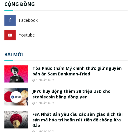
CỘNG ĐỒNG
Facebook
Youtube
BÀI MỚI
Tòa Phúc thẩm Mỹ chính thức giữ nguyên
bản án Sam Bankman-Fried
1 NGÀY AGO
JPYC huy động thêm 38 triệu USD cho
stablecoin bằng đồng yen
1 NGÀY AGO
FSA Nhật Bản yêu cầu các sàn giao dịch tài
sản mã hóa trì hoãn rút tiền để chống lừa
đảo
1 NGÀY AGO