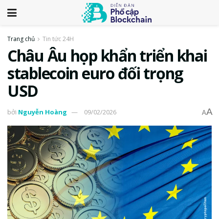
Trang chủ
Tin tức 24H
Châu Âu họp khẩn triển khai
stablecoin euro đối trọng
USD
A
bởi
Nguyễn Hoàng
09/02/2026
A