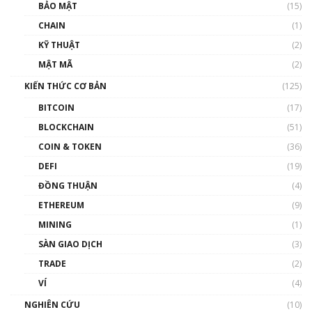
Talkshow 27: Ranh giới giữa tầm ảnh hưởng
BẢO MẬT
(15)
và sự thao túng giá | Phổ cập Blockchain
CHAIN
(1)
01:35:05
KỸ THUẬT
(2)
Nhân sự tương lại ngành Blockchain Việt
MẬT MÃ
(2)
Nam | Phổ cập Blockchain
KIẾN THỨC CƠ BẢN
(125)
00:43:47
BITCOIN
(17)
Blockchain đang được ứng dụng ở Việt Nam
BLOCKCHAIN
(51)
như thể nào?
COIN & TOKEN
(36)
00:39:31
DEFI
(19)
Chìa khóa mở lối cơ hội trước các quĩ đầu tư |
ĐỒNG THUẬN
(4)
Phổ cập Blockchain
ETHEREUM
(9)
00:35:11
MINING
(1)
Talkshow 20: Biến động giá của tài sản truyền
SÀN GIAO DỊCH
(3)
thống & Crypto qua các cuộc chiến | Phổ cập
Blockchain
TRADE
(2)
01:34:46
VÍ
(4)
Talkshow 19: GameFi Việt Nam – Báo động
NGHIÊN CỨU
(10)