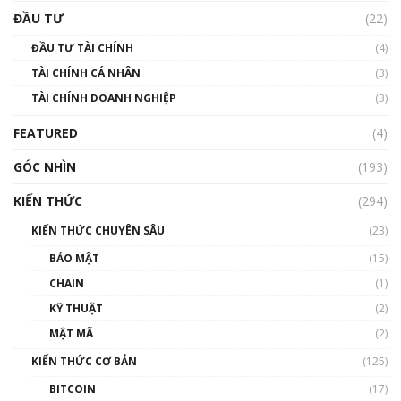
uptrend trong năm 2023? | Phổ cập
ĐẦU TƯ
(22)
Blockchain
ĐẦU TƯ TÀI CHÍNH
(4)
00:02:14
TÀI CHÍNH CÁ NHÂN
(3)
Nhìn lại năm 2022: Những sự kiện ảnh hưởng
TÀI CHÍNH DOANH NGHIỆP
đến hệ sinh thái tiền mã hoá | Phổ cập
(3)
Blockchain
FEATURED
(4)
00:15:29
GÓC NHÌN
Nhìn lại năm 2022: Những nhân vật ảnh
(193)
hưởng nhất hệ sinh thái tiền mã hoá | Phổ
cập Blockchain
KIẾN THỨC
(294)
00:16:07
KIẾN THỨC CHUYÊN SÂU
(23)
Talkshow 27: Ranh giới giữa tầm ảnh hưởng
BẢO MẬT
(15)
và sự thao túng giá | Phổ cập Blockchain
CHAIN
(1)
01:35:05
KỸ THUẬT
(2)
Nhân sự tương lại ngành Blockchain Việt
MẬT MÃ
(2)
Nam | Phổ cập Blockchain
KIẾN THỨC CƠ BẢN
(125)
00:43:47
BITCOIN
(17)