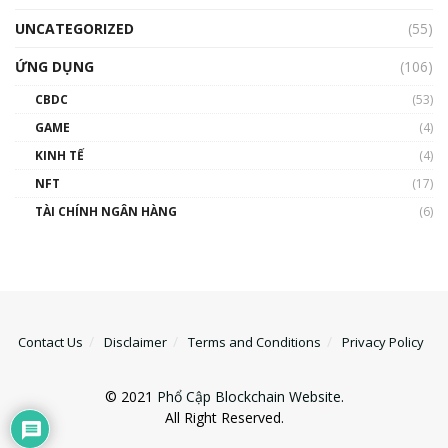
UNCATEGORIZED
(55)
ỨNG DỤNG
(106)
CBDC
(53)
GAME
(4)
KINH TẾ
(4)
NFT
(17)
TÀI CHÍNH NGÂN HÀNG
(6)
Contact Us
Disclaimer
Terms and Conditions
Privacy Policy
© 2021
Phổ Cập Blockchain Website
.
All Right Reserved.