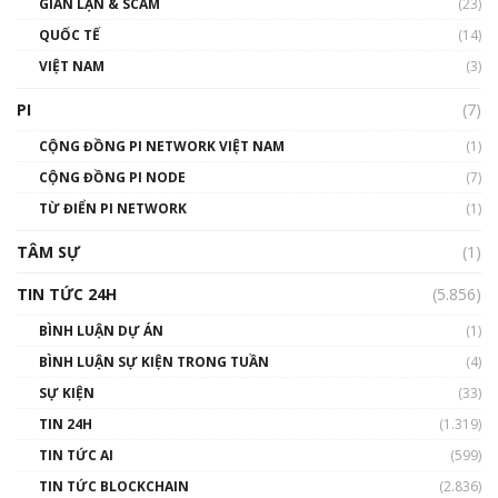
GIAN LẬN & SCAM
gió ấm
(23)
01:40:40
QUỐC TẾ
(14)
VIỆT NAM
(3)
Talkshow 16: Làn sóng số tại Việt Nam và thế
giới
PI
(7)
01:49:30
CỘNG ĐỒNG PI NETWORK VIỆT NAM
(1)
Talkshow 14: MemeCoin – Trò đùa tỷ đô
CỘNG ĐỒNG PI NODE
(7)
#phocapblockchain #PCB #meme
TỪ ĐIỂN PI NETWORK
(1)
01:29:26
TÂM SỰ
(1)
TIN TỨC 24H
(5.856)
BÌNH LUẬN DỰ ÁN
(1)
BÌNH LUẬN SỰ KIỆN TRONG TUẦN
(4)
SỰ KIỆN
(33)
TIN 24H
(1.319)
TIN TỨC AI
(599)
TIN TỨC BLOCKCHAIN
(2.836)