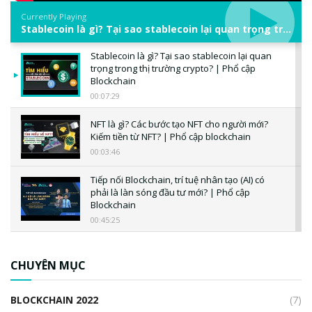
Currently Playing
Stablecoin là gì? Tại sao stablecoin lại quan trọng trong thị trường crypto? | Phổ cập Blockchain
Stablecoin là gì? Tại sao stablecoin lại quan
trọng trong thị trường crypto? | Phổ cập
Blockchain
00:07:29
NFT là gì? Các bước tạo NFT cho người mới?
Kiếm tiền từ NFT? | Phổ cập blockchain
00:03:46
Tiếp nối Blockchain, trí tuệ nhân tạo (AI) có
phải là làn sóng đầu tư mới? | Phổ cập
Blockchain
00:45:25
CBDC là gì? Tổng quan về CBDC? Tại sao
ngân hàng trung ương lại quan trọng? | Phổ
CHUYÊN MỤC
cập Blockchain
00:04:38
BLOCKCHAIN 2022
(7)
Triển vọng nào cho Bitcoin. Thị trường liệu có