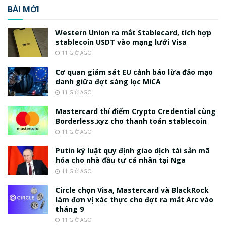
BÀI MỚI
Western Union ra mắt Stablecard, tích hợp
stablecoin USDT vào mạng lưới Visa
11 GIỜ AGO
Cơ quan giám sát EU cảnh báo lừa đảo mạo
danh giữa đợt sàng lọc MiCA
11 GIỜ AGO
Mastercard thí điểm Crypto Credential cùng
Borderless.xyz cho thanh toán stablecoin
11 GIỜ AGO
Putin ký luật quy định giao dịch tài sản mã
hóa cho nhà đầu tư cá nhân tại Nga
11 GIỜ AGO
Circle chọn Visa, Mastercard và BlackRock
làm đơn vị xác thực cho đợt ra mắt Arc vào
tháng 9
11 GIỜ AGO