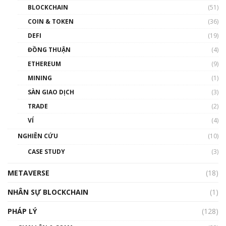
Blockchain đang được ứng dụng ở Việt Nam
BLOCKCHAIN
(51)
như thể nào?
COIN & TOKEN
(36)
00:39:31
DEFI
(19)
Chìa khóa mở lối cơ hội trước các quĩ đầu tư |
ĐỒNG THUẬN
(4)
Phổ cập Blockchain
ETHEREUM
(9)
00:35:11
MINING
(1)
Talkshow 20: Biến động giá của tài sản truyền
SÀN GIAO DỊCH
(3)
thống & Crypto qua các cuộc chiến | Phổ cập
Blockchain
TRADE
(2)
01:34:46
VÍ
(4)
Talkshow 19: GameFi Việt Nam – Báo động
NGHIÊN CỨU
(10)
đỏ
CASE STUDY
(3)
01:24:45
METAVERSE
(18)
Talkshow18: Làn sóng tài năng Việt trở về từ
Silicon Valley - Sức bật mới cho Việt Nam
NHÂN SỰ BLOCKCHAIN
(1)
01:32:59
PHÁP LÝ
(128)
Talkshow17: Mùa đông Crypto – Chiếc khăn