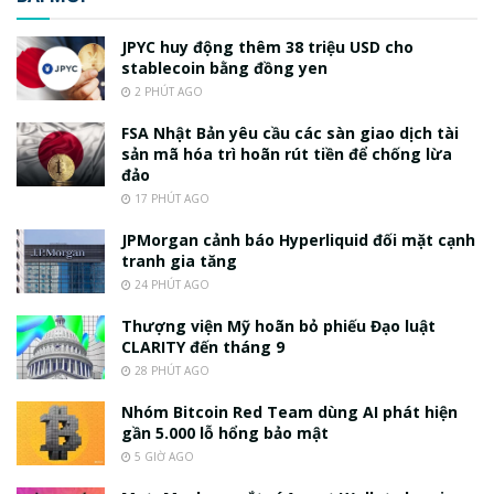
JPYC huy động thêm 38 triệu USD cho
stablecoin bằng đồng yen
2 PHÚT AGO
FSA Nhật Bản yêu cầu các sàn giao dịch tài
sản mã hóa trì hoãn rút tiền để chống lừa
đảo
17 PHÚT AGO
JPMorgan cảnh báo Hyperliquid đối mặt cạnh
tranh gia tăng
24 PHÚT AGO
Thượng viện Mỹ hoãn bỏ phiếu Đạo luật
CLARITY đến tháng 9
28 PHÚT AGO
Nhóm Bitcoin Red Team dùng AI phát hiện
gần 5.000 lỗ hổng bảo mật
5 GIỜ AGO