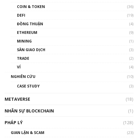
như thể nào?
COIN & TOKEN
(36)
00:39:31
DEFI
(19)
Chìa khóa mở lối cơ hội trước các quĩ đầu tư |
ĐỒNG THUẬN
(4)
Phổ cập Blockchain
ETHEREUM
(9)
00:35:11
MINING
(1)
Talkshow 20: Biến động giá của tài sản truyền
SÀN GIAO DỊCH
(3)
thống & Crypto qua các cuộc chiến | Phổ cập
Blockchain
TRADE
(2)
01:34:46
VÍ
(4)
Talkshow 19: GameFi Việt Nam – Báo động
NGHIÊN CỨU
(10)
đỏ
CASE STUDY
(3)
01:24:45
METAVERSE
(18)
Talkshow18: Làn sóng tài năng Việt trở về từ
Silicon Valley - Sức bật mới cho Việt Nam
NHÂN SỰ BLOCKCHAIN
(1)
01:32:59
PHÁP LÝ
(128)
Talkshow17: Mùa đông Crypto – Chiếc khăn
GIAN LẬN & SCAM
gió ấm
(23)