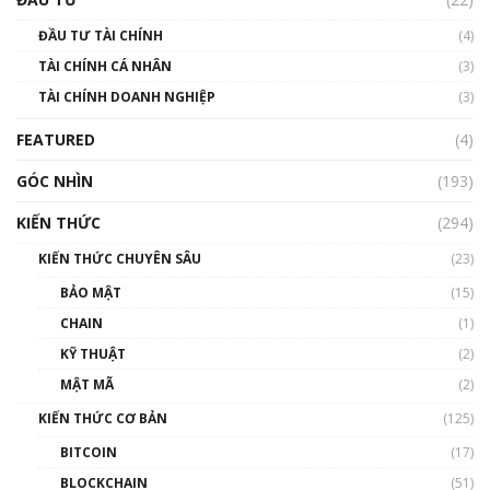
Blockchain
ĐẦU TƯ TÀI CHÍNH
(4)
00:02:14
TÀI CHÍNH CÁ NHÂN
(3)
Nhìn lại năm 2022: Những sự kiện ảnh hưởng
TÀI CHÍNH DOANH NGHIỆP
đến hệ sinh thái tiền mã hoá | Phổ cập
(3)
Blockchain
FEATURED
(4)
00:15:29
GÓC NHÌN
Nhìn lại năm 2022: Những nhân vật ảnh
(193)
hưởng nhất hệ sinh thái tiền mã hoá | Phổ
cập Blockchain
KIẾN THỨC
(294)
00:16:07
KIẾN THỨC CHUYÊN SÂU
(23)
Talkshow 27: Ranh giới giữa tầm ảnh hưởng
BẢO MẬT
(15)
và sự thao túng giá | Phổ cập Blockchain
CHAIN
(1)
01:35:05
KỸ THUẬT
(2)
Nhân sự tương lại ngành Blockchain Việt
MẬT MÃ
(2)
Nam | Phổ cập Blockchain
KIẾN THỨC CƠ BẢN
(125)
00:43:47
BITCOIN
(17)
Blockchain đang được ứng dụng ở Việt Nam
BLOCKCHAIN
(51)