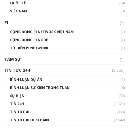
01:40:40
QUỐC TẾ
(14)
VIỆT NAM
(3)
Talkshow 16: Làn sóng số tại Việt Nam và thế
giới
PI
(7)
01:49:30
CỘNG ĐỒNG PI NETWORK VIỆT NAM
(1)
Talkshow 14: MemeCoin – Trò đùa tỷ đô
CỘNG ĐỒNG PI NODE
(7)
#phocapblockchain #PCB #meme
TỪ ĐIỂN PI NETWORK
(1)
01:29:26
TÂM SỰ
(1)
TIN TỨC 24H
(5.865)
BÌNH LUẬN DỰ ÁN
(1)
BÌNH LUẬN SỰ KIỆN TRONG TUẦN
(4)
SỰ KIỆN
(33)
TIN 24H
(1.321)
TIN TỨC AI
(603)
TIN TỨC BLOCKCHAIN
(2.842)