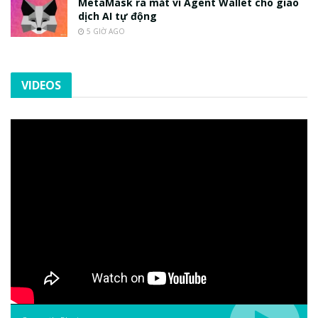
MetaMask ra mắt ví Agent Wallet cho giao
dịch AI tự động
5 GIỜ AGO
VIDEOS