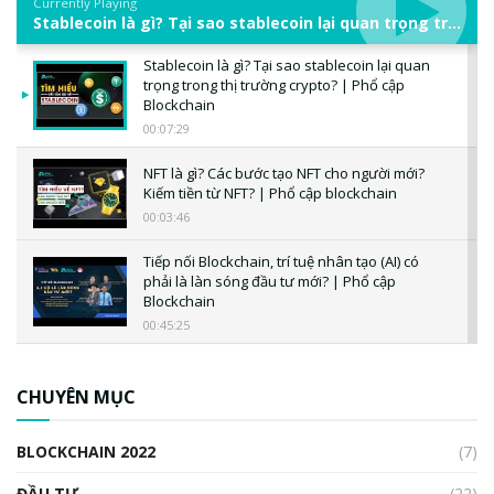
Currently Playing
Stablecoin là gì? Tại sao stablecoin lại quan trọng trong thị trường crypto? | Phổ cập Blockchain
Stablecoin là gì? Tại sao stablecoin lại quan
trọng trong thị trường crypto? | Phổ cập
Blockchain
00:07:29
NFT là gì? Các bước tạo NFT cho người mới?
Kiếm tiền từ NFT? | Phổ cập blockchain
00:03:46
Tiếp nối Blockchain, trí tuệ nhân tạo (AI) có
phải là làn sóng đầu tư mới? | Phổ cập
Blockchain
00:45:25
CBDC là gì? Tổng quan về CBDC? Tại sao
ngân hàng trung ương lại quan trọng? | Phổ
CHUYÊN MỤC
cập Blockchain
00:04:38
BLOCKCHAIN 2022
(7)
Triển vọng nào cho Bitcoin. Thị trường liệu có
uptrend trong năm 2023? | Phổ cập
ĐẦU TƯ
(22)