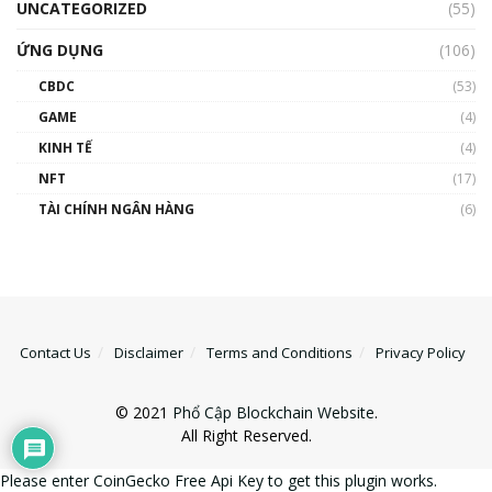
UNCATEGORIZED
(55)
ỨNG DỤNG
(106)
CBDC
(53)
GAME
(4)
KINH TẾ
(4)
NFT
(17)
TÀI CHÍNH NGÂN HÀNG
(6)
Contact Us
Disclaimer
Terms and Conditions
Privacy Policy
© 2021
Phổ Cập Blockchain Website
.
All Right Reserved.
Please enter CoinGecko Free Api Key to get this plugin works.