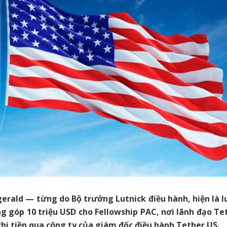
gerald — từng do Bộ trưởng Lutnick điều hành, hiện là l
 góp 10 triệu USD cho Fellowship PAC, nơi lãnh đạo Te
chi tiền qua công ty của giám đốc điều hành Tether.US.