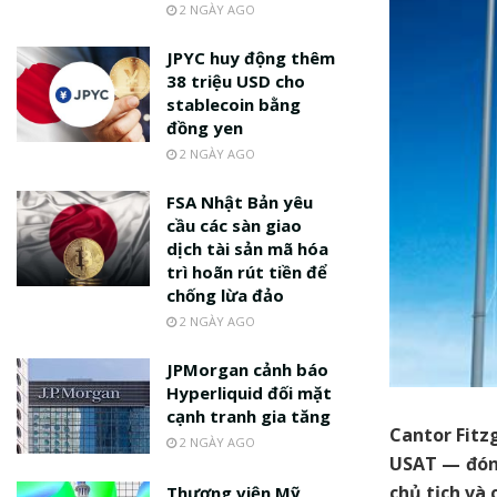
2 NGÀY AGO
JPYC huy động thêm
38 triệu USD cho
stablecoin bằng
đồng yen
2 NGÀY AGO
FSA Nhật Bản yêu
cầu các sàn giao
dịch tài sản mã hóa
trì hoãn rút tiền để
chống lừa đảo
2 NGÀY AGO
JPMorgan cảnh báo
Hyperliquid đối mặt
cạnh tranh gia tăng
Cantor Fitz
2 NGÀY AGO
USAT — đóng
chủ tịch và 
Thượng viện Mỹ