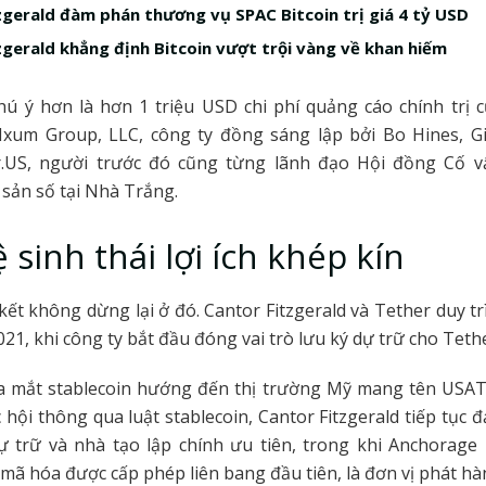
zgerald đàm phán thương vụ SPAC Bitcoin trị giá 4 tỷ USD
zgerald khẳng định Bitcoin vượt trội vàng về khan hiếm
hú ý hơn là hơn 1 triệu USD chi phí quảng cáo chính trị 
Nxum Group, LLC, công ty đồng sáng lập bởi Bo Hines, G
.US, người trước đó cũng từng lãnh đạo Hội đồng Cố 
 sản số tại Nhà Trắng.
 sinh thái lợi ích khép kín
 kết không dừng lại ở đó. Cantor Fitzgerald và Tether duy tr
021, khi công ty bắt đầu đóng vai trò lưu ký dự trữ cho Teth
ra mắt stablecoin hướng đến thị trường Mỹ mang tên USAT
 hội thông qua luật stablecoin, Cantor Fitzgerald tiếp tục 
ự trữ và nhà tạo lập chính ưu tiên, trong khi Anchorage 
 mã hóa được cấp phép liên bang đầu tiên, là đơn vị phát hà