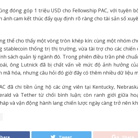
ũng đóng góp 1 triệu USD cho Fellowship PAC, với tuyên b
n ánh cam kết thúc đẩy quy định rõ ràng cho tài sản số xuyê
ng thể cho thấy một vòng tròn khép kín: cùng một nhóm ch
 stablecoin thống trị thị trường, vừa tài trợ cho các chiến 
ính sách quản lý ngành đó. Trong phiên điều trần phê chu
oái, ông Lutnick đã bị chất vấn về mức độ ảnh hưởng của
n mã hóa, nhưng câu hỏi đó giờ đây có thêm nhiều dữ liệu mớ
AC đã chi tiền ủng hộ các ứng viên tại Kentucky, Nebrask
erald và Tether từ chối bình luận; còn ranh giới giữa h
áp và vận động hành lang chiến lược ngày càng trở nên kh
Share
Tweet
Share