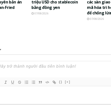
uyên bản án
triệu USD cho stablecoin
các sàn giao 
n-Fried
bằng đồng yen
mã hóa trì h
để chống lừ
07/08/2026
07/08/2026
{}
[+]