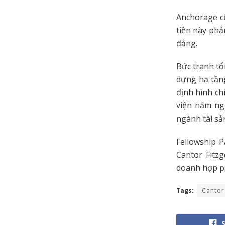
Anchorage c
tiền này phả
đảng.
Bức tranh tổ
dựng hạ tầng
định hình ch
viện năm ng
ngành tài sả
Fellowship P
Cantor Fitzg
doanh hợp ph
Tags:
Cantor