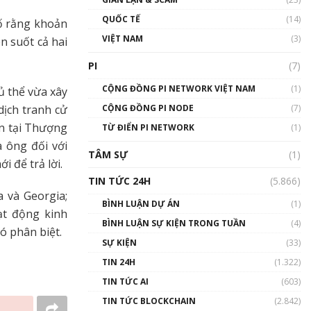
01:24:45
QUỐC TẾ
(14)
ố rằng khoản
Talkshow18: Làn sóng tài
VIỆT NAM
(3)
n suốt cả hai
năng Việt trở về từ Silicon
Valley - Sức bật mới cho
PI
(7)
Việt Nam
01:32:59
CỘNG ĐỒNG PI NETWORK VIỆT NAM
(1)
ủ thể vừa xây
dịch tranh cử
CỘNG ĐỒNG PI NODE
(7)
Talkshow17: Mùa đông
ẩn tại Thượng
TỪ ĐIỂN PI NETWORK
Crypto – Chiếc khăn gió ấm
(1)
01:40:40
 ông đối với
TÂM SỰ
(1)
i để trả lời.
Talkshow 16: Làn sóng số
TIN TỨC 24H
(5.866)
tại Việt Nam và thế giới
a và Georgia;
01:49:30
BÌNH LUẬN DỰ ÁN
(1)
oạt động kinh
BÌNH LUẬN SỰ KIỆN TRONG TUẦN
(4)
Talkshow 14: MemeCoin –
ó phân biệt.
Trò đùa tỷ đô
SỰ KIỆN
(33)
#phocapblockchain #PCB
TIN 24H
(1.322)
#meme
TIN TỨC AI
(603)
01:29:26
TIN TỨC BLOCKCHAIN
(2.842)