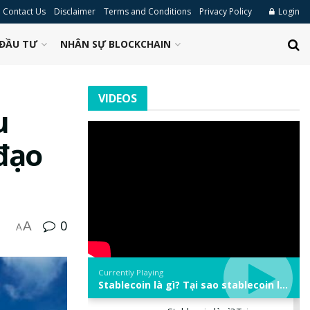
Contact Us
Disclaimer
Terms and Conditions
Privacy Policy
Login
ĐẦU TƯ
NHÂN SỰ BLOCKCHAIN
VIDEOS
u
đạo
0
A
A
Currently Playing
Stablecoin là gì? Tại sao stablecoin lại quan trọng trong thị trường crypto? | Phổ cập Blockchain