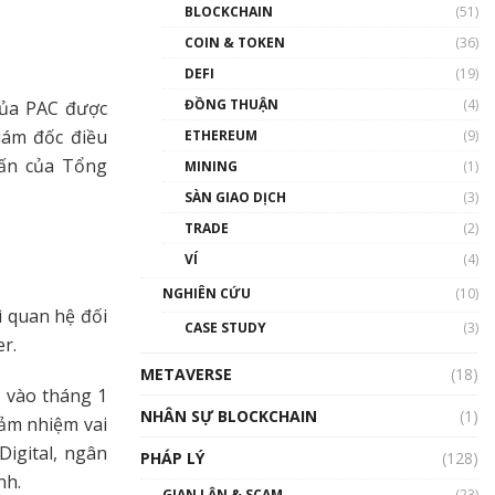
Nhân sự tương lại ngành
BLOCKCHAIN
(51)
Blockchain Việt Nam | Phổ
cập Blockchain
COIN & TOKEN
(36)
00:43:47
DEFI
(19)
ĐỒNG THUẬN
(4)
Blockchain đang được ứng
của PAC được
dụng ở Việt Nam như thể
iám đốc điều
ETHEREUM
(9)
nào?
vấn của Tổng
MINING
(1)
00:39:31
SÀN GIAO DỊCH
(3)
Chìa khóa mở lối cơ hội
TRADE
(2)
trước các quĩ đầu tư | Phổ
cập Blockchain
VÍ
(4)
00:35:11
NGHIÊN CỨU
(10)
ì quan hệ đối
Talkshow 20: Biến động
CASE STUDY
(3)
giá của tài sản truyền
er.
thống & Crypto qua các
METAVERSE
cuộc chiến | Phổ cập
(18)
 vào tháng 1
Blockchain
NHÂN SỰ BLOCKCHAIN
(1)
01:34:46
đảm nhiệm vai
Digital, ngân
PHÁP LÝ
(128)
Talkshow 19: GameFi Việt
nh.
Nam – Báo động đỏ
GIAN LẬN & SCAM
(23)