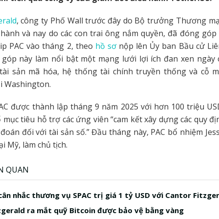
erald
, công ty Phố Wall trước đây do Bộ trưởng Thương m
 hành và nay do các con trai ông nắm quyền, đã đóng góp
hip PAC vào tháng 2, theo
hồ sơ
nộp lên Ủy ban Bầu cử Liê
góp này làm nổi bật một mạng lưới lợi ích đan xen ngày 
tài sản mã hóa, hệ thống tài chính truyền thống và cỗ 
ại Washington.
AC được thành lập tháng 9 năm 2025 với hơn 100 triệu US
ố mục tiêu hỗ trợ các ứng viên “cam kết xây dựng các quy đ
 đoán đối với tài sản số.” Đầu tháng này, PAC bổ nhiệm Jess
ại Mỹ, làm chủ tịch.
ÊN QUAN
 cân nhắc thương vụ SPAC trị giá 1 tỷ USD với Cantor Fitzge
zgerald ra mắt quỹ Bitcoin được bảo vệ bằng vàng