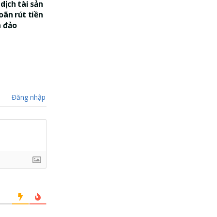
dịch tài sản
oãn rút tiền
a đảo
Đăng nhập