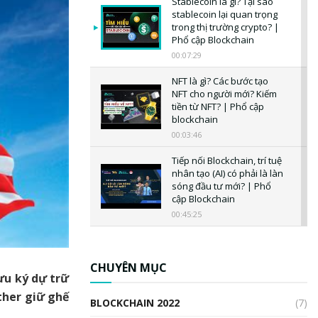
Stablecoin là gì? Tại sao
stablecoin lại quan trọng
trong thị trường crypto? |
Phổ cập Blockchain
00:07:29
NFT là gì? Các bước tạo
NFT cho người mới? Kiếm
tiền từ NFT? | Phổ cập
blockchain
00:03:46
Tiếp nối Blockchain, trí tuệ
nhân tạo (AI) có phải là làn
sóng đầu tư mới? | Phổ
cập Blockchain
00:45:25
CBDC là gì? Tổng quan về
CBDC? Tại sao ngân hàng
trung ương lại quan trọng?
CHUYÊN MỤC
ưu ký dự trữ
| Phổ cập Blockchain
00:04:38
ther giữ ghế
BLOCKCHAIN 2022
(7)