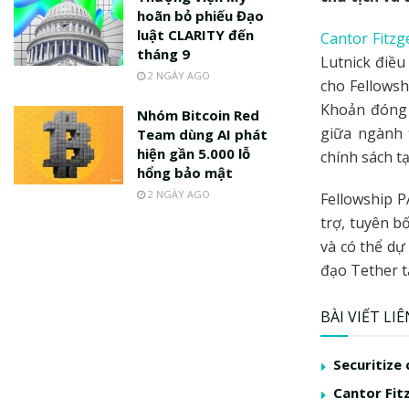
hoãn bỏ phiếu Đạo
luật CLARITY đến
Cantor Fitzg
tháng 9
Lutnick điều
2 NGÀY AGO
cho Fellows
Khoản đóng 
Nhóm Bitcoin Red
giữa ngành 
Team dùng AI phát
hiện gần 5.000 lỗ
chính sách t
hổng bảo mật
2 NGÀY AGO
Fellowship P
trợ, tuyên b
và có thể dự
đạo Tether t
BÀI VIẾT LI
Securitize
Cantor Fit