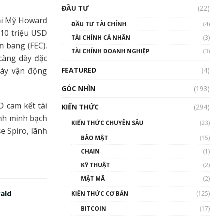
Triển vọng nào cho
ĐẦU TƯ
(22)
Bitcoin. Thị trường liệu có
uptrend trong năm 2023? |
ại Mỹ Howard
ĐẦU TƯ TÀI CHÍNH
(4)
Phổ cập Blockchain
 10 triệu USD
TÀI CHÍNH CÁ NHÂN
(3)
00:02:14
n bang (FEC).
TÀI CHÍNH DOANH NGHIỆP
(3)
Nhìn lại năm 2022: Những
càng dày đặc
sự kiện ảnh hưởng đến hệ
FEATURED
(4)
máy vận động
sinh thái tiền mã hoá |
Phổ cập Blockchain
GÓC NHÌN
(193)
00:15:29
D cam kết tài
KIẾN THỨC
(294)
Nhìn lại năm 2022: Những
ịnh minh bạch
nhân vật ảnh hưởng nhất
KIẾN THỨC CHUYÊN SÂU
(23)
hệ sinh thái tiền mã hoá |
e Spiro, lãnh
Phổ cập Blockchain
BẢO MẬT
(15)
00:16:07
CHAIN
(1)
Talkshow 27: Ranh giới
KỸ THUẬT
(2)
giữa tầm ảnh hưởng và sự
MẬT MÃ
(2)
thao túng giá | Phổ cập
Blockchain
rald
KIẾN THỨC CƠ BẢN
(125)
01:35:05
BITCOIN
(17)