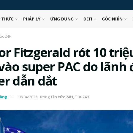
N THỨC
PHÁP LÝ
ỨNG DỤNG
DEFI
GÓC NHÌN
tức 24H
r Fitzgerald rót 10 triệ
vào super PAC do lãnh 
er dẫn dắt
àng
16/04/2026
trong
Tin tức 24H
,
Tin 24H