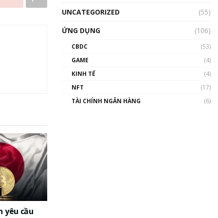
UNCATEGORIZED
(55)
ỨNG DỤNG
(106)
CBDC
(53)
GAME
(4)
KINH TẾ
(4)
NFT
(17)
TÀI CHÍNH NGÂN HÀNG
(6)
n yêu cầu