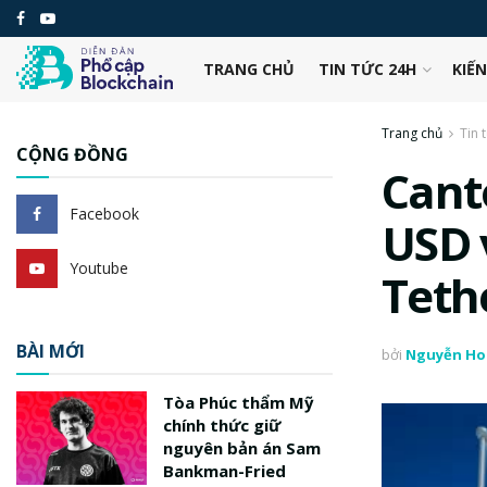
TRANG CHỦ
TIN TỨC 24H
KIẾ
Trang chủ
Tin 
CỘNG ĐỒNG
Canto
Facebook
USD 
Youtube
Teth
BÀI MỚI
bởi
Nguyễn Ho
Tòa Phúc thẩm Mỹ
chính thức giữ
nguyên bản án Sam
Bankman-Fried