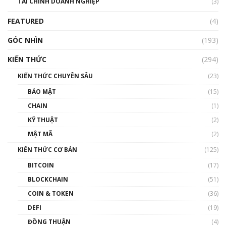
TÀI CHÍNH DOANH NGHIỆP
đến hệ sinh thái tiền mã hoá | Phổ cập
(3)
Blockchain
FEATURED
(4)
00:15:29
GÓC NHÌN
Nhìn lại năm 2022: Những nhân vật ảnh
(193)
hưởng nhất hệ sinh thái tiền mã hoá | Phổ
cập Blockchain
KIẾN THỨC
(294)
00:16:07
KIẾN THỨC CHUYÊN SÂU
(23)
Talkshow 27: Ranh giới giữa tầm ảnh hưởng
BẢO MẬT
(15)
và sự thao túng giá | Phổ cập Blockchain
CHAIN
(1)
01:35:05
KỸ THUẬT
(2)
Nhân sự tương lại ngành Blockchain Việt
MẬT MÃ
(2)
Nam | Phổ cập Blockchain
KIẾN THỨC CƠ BẢN
(125)
00:43:47
BITCOIN
(17)
Blockchain đang được ứng dụng ở Việt Nam
BLOCKCHAIN
(51)
như thể nào?
COIN & TOKEN
(36)
00:39:31
DEFI
(19)
Chìa khóa mở lối cơ hội trước các quĩ đầu tư |
ĐỒNG THUẬN
(4)
Phổ cập Blockchain