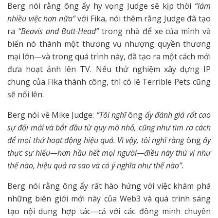
Berg nói rằng ông ấy hy vọng Judge sẽ kịp thời
“làm
nhiều việc hơn nữa”
với Fika, nói thêm rằng Judge đã tạo
ra
“Beavis and Butt-Head”
trong nhà để xe của mình và
biến nó thành một thương vụ nhượng quyền thương
mại lớn—và trong quá trình này, đã tạo ra một cách mới
đưa hoạt ảnh lên TV. Nếu thử nghiệm xây dựng IP
chung của Fika thành công, thì có lẽ Terrible Pets cũng
sẽ nổi lên.
Berg nói về Mike Judge:
“Tôi nghĩ
ông
ấy đánh giá rất cao
sự đổi mới và bắt đầu từ quy mô nhỏ, cũng như tìm ra cách
để mọi thứ hoạt động hiệu quả. Vì vậy, tôi nghĩ rằng
ông
ấy
thực sự hiểu—hơn hầu hết mọi người—điều này thú vị như
thế nào, hiệu quả ra sao và có ý nghĩa như thế nào”.
Berg nói rằng ông ấy rất hào hứng với việc khám phá
những biên giới mới này của Web3 và quá trình sáng
tạo nội dung hợp tác—cả với các đồng minh chuyên