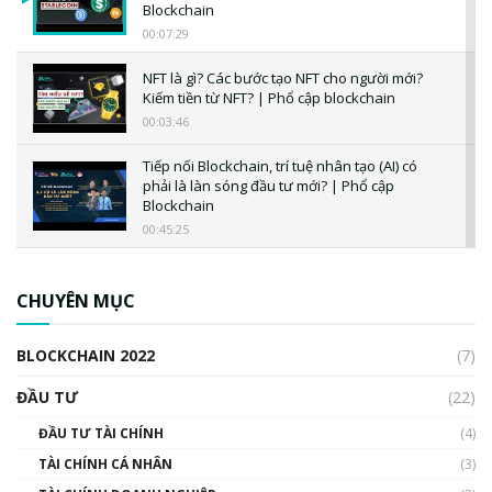
Blockchain
00:07:29
NFT là gì? Các bước tạo NFT cho người mới?
Kiếm tiền từ NFT? | Phổ cập blockchain
00:03:46
Tiếp nối Blockchain, trí tuệ nhân tạo (AI) có
phải là làn sóng đầu tư mới? | Phổ cập
Blockchain
00:45:25
CBDC là gì? Tổng quan về CBDC? Tại sao
ngân hàng trung ương lại quan trọng? | Phổ
CHUYÊN MỤC
cập Blockchain
00:04:38
BLOCKCHAIN 2022
(7)
Triển vọng nào cho Bitcoin. Thị trường liệu có
uptrend trong năm 2023? | Phổ cập
ĐẦU TƯ
(22)
Blockchain
ĐẦU TƯ TÀI CHÍNH
(4)
00:02:14
TÀI CHÍNH CÁ NHÂN
(3)
Nhìn lại năm 2022: Những sự kiện ảnh hưởng