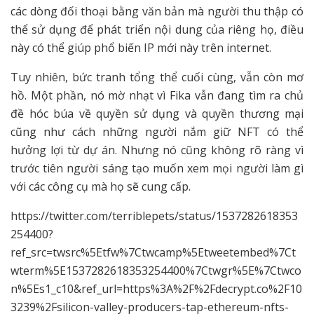
các dòng đối thoại bằng văn bản mà người thu thập có
thể sử dụng để phát triển nội dung của riêng họ, điều
này có thể giúp phổ biến IP mới này trên internet.
Tuy nhiên, bức tranh tổng thể cuối cùng, vẫn còn mơ
hồ. Một phần, nó mờ nhạt vì Fika vẫn đang tìm ra chủ
đề hóc búa về quyền sử dụng và quyền thương mại
cũng như cách những người nắm giữ NFT có thể
hưởng lợi từ dự án. Nhưng nó cũng không rõ ràng vì
trước tiên người sáng tạo muốn xem mọi người làm gì
với các công cụ mà họ sẽ cung cấp.
https://twitter.com/terriblepets/status/1537282618353
254400?
ref_src=twsrc%5Etfw%7Ctwcamp%5Etweetembed%7Ct
wterm%5E1537282618353254400%7Ctwgr%5E%7Ctwco
n%5Es1_c10&ref_url=https%3A%2F%2Fdecrypt.co%2F10
3239%2Fsilicon-valley-producers-tap-ethereum-nfts-