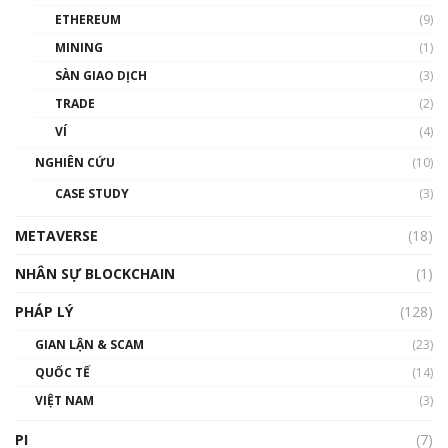
ETHEREUM
(9)
00:35:11
MINING
(1)
Talkshow 20: Biến động giá của tài sản truyền
SÀN GIAO DỊCH
(3)
thống & Crypto qua các cuộc chiến | Phổ cập
Blockchain
TRADE
(2)
01:34:46
VÍ
(4)
Talkshow 19: GameFi Việt Nam – Báo động
NGHIÊN CỨU
(10)
đỏ
CASE STUDY
(3)
01:24:45
METAVERSE
(18)
Talkshow18: Làn sóng tài năng Việt trở về từ
Silicon Valley - Sức bật mới cho Việt Nam
NHÂN SỰ BLOCKCHAIN
(1)
01:32:59
PHÁP LÝ
(128)
Talkshow17: Mùa đông Crypto – Chiếc khăn
GIAN LẬN & SCAM
gió ấm
(23)
01:40:40
QUỐC TẾ
(14)
VIỆT NAM
(3)
Talkshow 16: Làn sóng số tại Việt Nam và thế
giới
PI
(7)