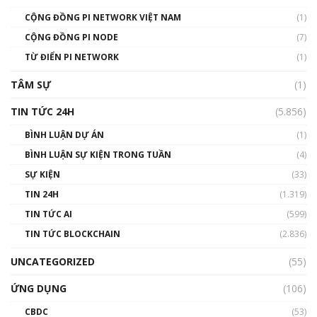
01:49:30
CỘNG ĐỒNG PI NETWORK VIỆT NAM
(1)
Talkshow 14: MemeCoin – Trò đùa tỷ đô
CỘNG ĐỒNG PI NODE
(7)
#phocapblockchain #PCB #meme
TỪ ĐIỂN PI NETWORK
(1)
01:29:26
TÂM SỰ
(1)
TIN TỨC 24H
(5.856)
BÌNH LUẬN DỰ ÁN
(1)
BÌNH LUẬN SỰ KIỆN TRONG TUẦN
(4)
SỰ KIỆN
(33)
TIN 24H
(1.319)
TIN TỨC AI
(599)
TIN TỨC BLOCKCHAIN
(2.836)
UNCATEGORIZED
(55)
ỨNG DỤNG
(106)
CBDC
(53)