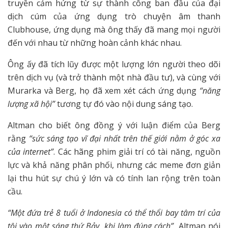
truyền cảm hứng từ sự thành công ban đầu của đại
dịch cúm của ứng dụng trò chuyện âm thanh
Clubhouse, ứng dụng mà ông thấy đã mang mọi người
đến với nhau từ những hoàn cảnh khác nhau.
Ông ấy đã tích lũy được một lượng lớn người theo dõi
trên dịch vụ (và trở thành một nhà đầu tư), và cùng với
Murarka và Berg, họ đã xem xét cách ứng dụng
“năng
lượng xã hội”
tương tự đó vào nội dung sáng tạo.
Altman cho biết ông đồng ý với luận điểm của Berg
rằng
“sức sáng tạo vĩ đại nhất trên thế giới nằm ở góc xa
của internet”
. Các hãng phim giải trí có tài năng, nguồn
lực và khả năng phân phối, nhưng các meme đơn giản
lại thu hút sự chú ý lớn và có tính lan rộng trên toàn
cầu.
“Một đứa trẻ 8 tuổi ở Indonesia có thể thổi bay tâm trí của
tôi vào một sáng thứ Bảy, khi làm đúng cách”
, Altman nói