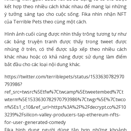
kết hợp theo nhiều cách khác nhau để mang lại những
ý tưởng sáng tạo cho cuộc sống. Fika nhìn nhận NFT
của Terrible Pets theo cùng một cách.
Hình ảnh cuối cùng được nhìn thấy trông tương tự như
các bảng truyện tranh được thấy trong tweet được
nhúng ở trên, có thể được sắp xếp theo nhiều cách
khác nhau hoặc có khả năng được sử dụng làm điểm
bắt đầu cho các loại nội dung khác.
https://twitter.com/terriblepets/status/1533630782970
793986?
ref_src=twsrc%5Etfw%7Ctwcamp%5Etweetembed%7Ct
wterm%5E1533630782970793986%7Ctwgr%5E%7Ctwco
n%5Es1_c10&ref_url=https%3A%2F%2Fdecrypt.co%2F10
3239%2Fsilicon-valley-producers-tap-ethereum-nfts-
for-user-generated-comedy
Fika hình dung người dùng tập hợp những khoảnh