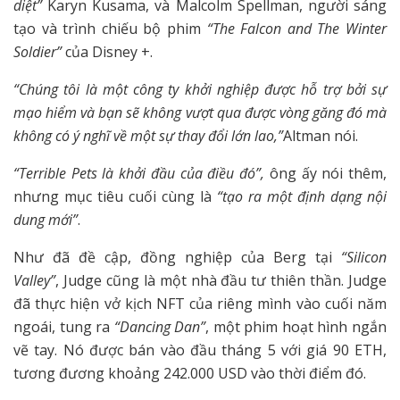
diệt”
Karyn Kusama, và Malcolm Spellman, người sáng
tạo và trình chiếu bộ phim
“The Falcon and The Winter
Soldier”
của Disney +.
“Chúng tôi là một công ty khởi nghiệp được hỗ trợ bởi sự
mạo hiểm và bạn sẽ không vượt qua được vòng găng đó mà
không có ý nghĩ về một sự thay đổi lớn lao,”
Altman nói.
“Terrible Pets là khởi đầu của điều đó”,
ông ấy nói thêm,
nhưng mục tiêu cuối cùng là
“tạo ra một định dạng nội
dung mới”
.
Như đã đề cập, đồng nghiệp của Berg tại
“Silicon
Valley”
, Judge cũng là một nhà đầu tư thiên thần. Judge
đã thực hiện vở kịch NFT của riêng mình vào cuối năm
ngoái, tung ra
“Dancing Dan”
, một phim hoạt hình ngắn
vẽ tay. Nó được bán vào đầu tháng 5 với giá 90 ETH,
tương đương khoảng 242.000 USD vào thời điểm đó.