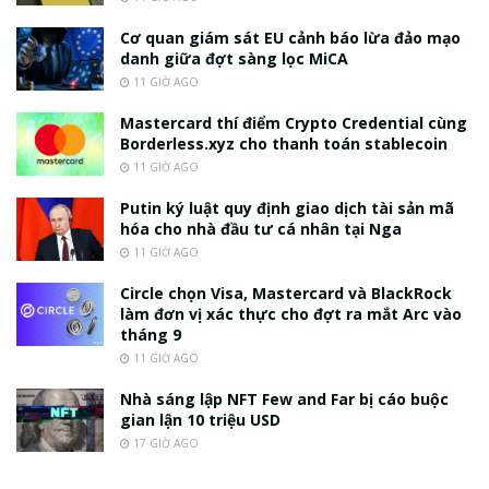
Cơ quan giám sát EU cảnh báo lừa đảo mạo
danh giữa đợt sàng lọc MiCA
11 GIỜ AGO
Mastercard thí điểm Crypto Credential cùng
Borderless.xyz cho thanh toán stablecoin
11 GIỜ AGO
Putin ký luật quy định giao dịch tài sản mã
hóa cho nhà đầu tư cá nhân tại Nga
11 GIỜ AGO
Circle chọn Visa, Mastercard và BlackRock
làm đơn vị xác thực cho đợt ra mắt Arc vào
tháng 9
11 GIỜ AGO
Nhà sáng lập NFT Few and Far bị cáo buộc
gian lận 10 triệu USD
17 GIỜ AGO