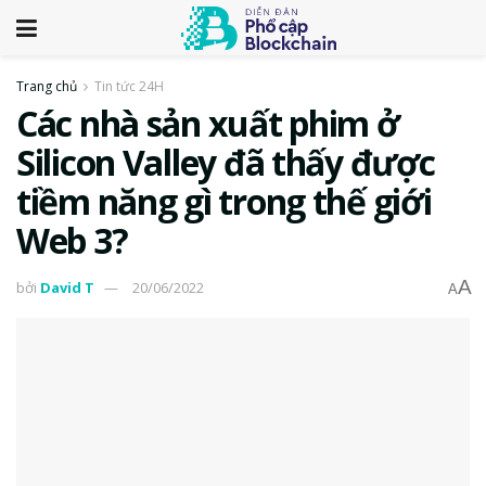
Trang chủ
Tin tức 24H
Các nhà sản xuất phim ở
Silicon Valley đã thấy được
tiềm năng gì trong thế giới
Web 3?
A
bởi
David T
20/06/2022
A