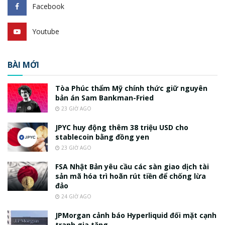
Facebook
Youtube
BÀI MỚI
Tòa Phúc thẩm Mỹ chính thức giữ nguyên
bản án Sam Bankman-Fried
23 GIỜ AGO
JPYC huy động thêm 38 triệu USD cho
stablecoin bằng đồng yen
23 GIỜ AGO
FSA Nhật Bản yêu cầu các sàn giao dịch tài
sản mã hóa trì hoãn rút tiền để chống lừa
đảo
24 GIỜ AGO
JPMorgan cảnh báo Hyperliquid đối mặt cạnh
tranh gia tăng