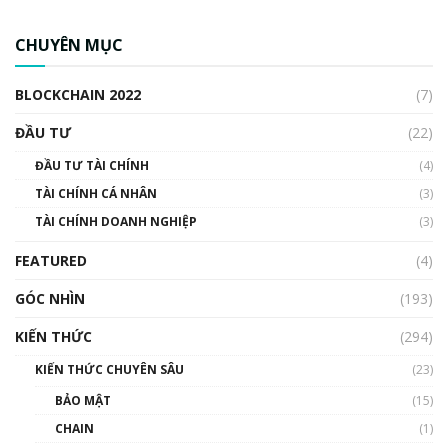
CBDC là gì? Tổng quan về CBDC? Tại sao
ngân hàng trung ương lại quan trọng? | Phổ
CHUYÊN MỤC
cập Blockchain
00:04:38
BLOCKCHAIN 2022
(7)
Triển vọng nào cho Bitcoin. Thị trường liệu có
uptrend trong năm 2023? | Phổ cập
ĐẦU TƯ
(22)
Blockchain
ĐẦU TƯ TÀI CHÍNH
(4)
00:02:14
TÀI CHÍNH CÁ NHÂN
(3)
Nhìn lại năm 2022: Những sự kiện ảnh hưởng
TÀI CHÍNH DOANH NGHIỆP
đến hệ sinh thái tiền mã hoá | Phổ cập
(3)
Blockchain
FEATURED
(4)
00:15:29
GÓC NHÌN
Nhìn lại năm 2022: Những nhân vật ảnh
(193)
hưởng nhất hệ sinh thái tiền mã hoá | Phổ
cập Blockchain
KIẾN THỨC
(294)
00:16:07
KIẾN THỨC CHUYÊN SÂU
(23)
Talkshow 27: Ranh giới giữa tầm ảnh hưởng
BẢO MẬT
(15)
và sự thao túng giá | Phổ cập Blockchain
CHAIN
(1)
01:35:05