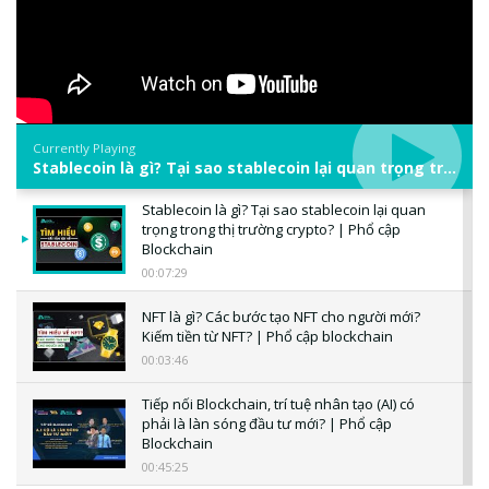
Currently Playing
Stablecoin là gì? Tại sao stablecoin lại quan trọng trong thị trường crypto? | Phổ cập Blockchain
Stablecoin là gì? Tại sao stablecoin lại quan
trọng trong thị trường crypto? | Phổ cập
Blockchain
00:07:29
NFT là gì? Các bước tạo NFT cho người mới?
Kiếm tiền từ NFT? | Phổ cập blockchain
00:03:46
Tiếp nối Blockchain, trí tuệ nhân tạo (AI) có
phải là làn sóng đầu tư mới? | Phổ cập
Blockchain
00:45:25