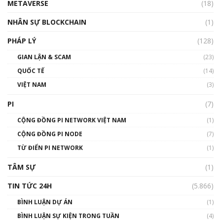
METAVERSE
(18)
Talkshow18: Làn sóng tài năng Việt trở về từ
Silicon Valley - Sức bật mới cho Việt Nam
NHÂN SỰ BLOCKCHAIN
(1)
01:32:59
PHÁP LÝ
(128)
Talkshow17: Mùa đông Crypto – Chiếc khăn
GIAN LẬN & SCAM
gió ấm
(23)
01:40:40
QUỐC TẾ
(14)
VIỆT NAM
(3)
Talkshow 16: Làn sóng số tại Việt Nam và thế
giới
PI
(7)
01:49:30
CỘNG ĐỒNG PI NETWORK VIỆT NAM
(1)
Talkshow 14: MemeCoin – Trò đùa tỷ đô
CỘNG ĐỒNG PI NODE
(7)
#phocapblockchain #PCB #meme
TỪ ĐIỂN PI NETWORK
(1)
01:29:26
TÂM SỰ
(1)
TIN TỨC 24H
(5.866)
BÌNH LUẬN DỰ ÁN
(1)
BÌNH LUẬN SỰ KIỆN TRONG TUẦN
(4)