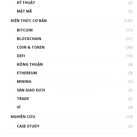
KỸ THUẬT
(2)
Nhân sự tương lại ngành Blockchain Việt
MẬT MÃ
(2)
Nam | Phổ cập Blockchain
KIẾN THỨC CƠ BẢN
(125)
00:43:47
BITCOIN
(17)
Blockchain đang được ứng dụng ở Việt Nam
BLOCKCHAIN
(51)
như thể nào?
COIN & TOKEN
(36)
00:39:31
DEFI
(19)
Chìa khóa mở lối cơ hội trước các quĩ đầu tư |
ĐỒNG THUẬN
(4)
Phổ cập Blockchain
ETHEREUM
(9)
00:35:11
MINING
(1)
Talkshow 20: Biến động giá của tài sản truyền
SÀN GIAO DỊCH
(3)
thống & Crypto qua các cuộc chiến | Phổ cập
Blockchain
TRADE
(2)
01:34:46
VÍ
(4)
Talkshow 19: GameFi Việt Nam – Báo động
NGHIÊN CỨU
(10)
đỏ
CASE STUDY
(3)
01:24:45