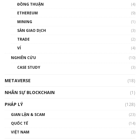
Chìa khóa mở lối cơ hội trước các quĩ đầu tư |
ĐỒNG THUẬN
(4)
Phổ cập Blockchain
ETHEREUM
(9)
00:35:11
MINING
(1)
Talkshow 20: Biến động giá của tài sản truyền
SÀN GIAO DỊCH
(3)
thống & Crypto qua các cuộc chiến | Phổ cập
Blockchain
TRADE
(2)
01:34:46
VÍ
(4)
Talkshow 19: GameFi Việt Nam – Báo động
NGHIÊN CỨU
(10)
đỏ
CASE STUDY
(3)
01:24:45
METAVERSE
(18)
Talkshow18: Làn sóng tài năng Việt trở về từ
Silicon Valley - Sức bật mới cho Việt Nam
NHÂN SỰ BLOCKCHAIN
(1)
01:32:59
PHÁP LÝ
(128)
Talkshow17: Mùa đông Crypto – Chiếc khăn
GIAN LẬN & SCAM
gió ấm
(23)
01:40:40
QUỐC TẾ
(14)
VIỆT NAM
(3)
Talkshow 16: Làn sóng số tại Việt Nam và thế