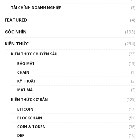
Nhìn lại năm 2022: Những sự kiện ảnh hưởng
TÀI CHÍNH DOANH NGHIỆP
đến hệ sinh thái tiền mã hoá | Phổ cập
(3)
Blockchain
FEATURED
(4)
00:15:29
GÓC NHÌN
Nhìn lại năm 2022: Những nhân vật ảnh
(193)
hưởng nhất hệ sinh thái tiền mã hoá | Phổ
cập Blockchain
KIẾN THỨC
(294)
00:16:07
KIẾN THỨC CHUYÊN SÂU
(23)
Talkshow 27: Ranh giới giữa tầm ảnh hưởng
BẢO MẬT
(15)
và sự thao túng giá | Phổ cập Blockchain
CHAIN
(1)
01:35:05
KỸ THUẬT
(2)
Nhân sự tương lại ngành Blockchain Việt
MẬT MÃ
(2)
Nam | Phổ cập Blockchain
KIẾN THỨC CƠ BẢN
(125)
00:43:47
BITCOIN
(17)
Blockchain đang được ứng dụng ở Việt Nam
BLOCKCHAIN
(51)
như thể nào?
COIN & TOKEN
(36)
00:39:31
DEFI
(19)