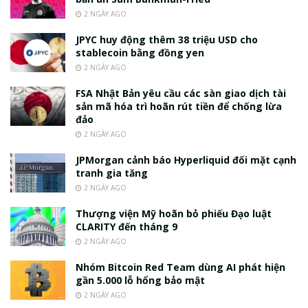
2 NGÀY AGO
JPYC huy động thêm 38 triệu USD cho
stablecoin bằng đồng yen
2 NGÀY AGO
FSA Nhật Bản yêu cầu các sàn giao dịch tài
sản mã hóa trì hoãn rút tiền để chống lừa
đảo
2 NGÀY AGO
JPMorgan cảnh báo Hyperliquid đối mặt cạnh
tranh gia tăng
2 NGÀY AGO
Thượng viện Mỹ hoãn bỏ phiếu Đạo luật
CLARITY đến tháng 9
2 NGÀY AGO
Nhóm Bitcoin Red Team dùng AI phát hiện
gần 5.000 lỗ hổng bảo mật
2 NGÀY AGO