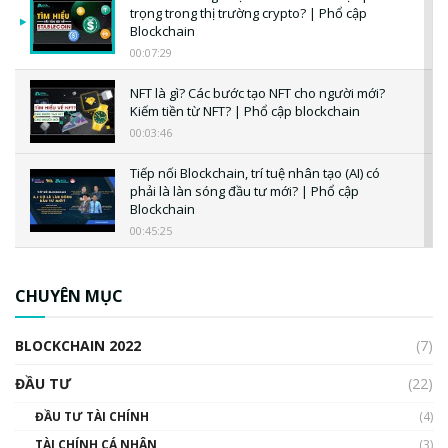
trọng trong thị trường crypto? | Phổ cập
Blockchain
00:07:29
NFT là gì? Các bước tạo NFT cho người mới?
Kiếm tiền từ NFT? | Phổ cập blockchain
00:03:46
Tiếp nối Blockchain, trí tuệ nhân tạo (AI) có
phải là làn sóng đầu tư mới? | Phổ cập
Blockchain
00:45:25
CBDC là gì? Tổng quan về CBDC? Tại sao
ngân hàng trung ương lại quan trọng? | Phổ
CHUYÊN MỤC
cập Blockchain
00:04:38
BLOCKCHAIN 2022
(7)
Triển vọng nào cho Bitcoin. Thị trường liệu có
uptrend trong năm 2023? | Phổ cập
ĐẦU TƯ
(22)
Blockchain
ĐẦU TƯ TÀI CHÍNH
(4)
00:02:14
TÀI CHÍNH CÁ NHÂN
(3)