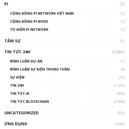
giới
PI
(7)
01:49:30
CỘNG ĐỒNG PI NETWORK VIỆT NAM
(1)
Talkshow 14: MemeCoin – Trò đùa tỷ đô
CỘNG ĐỒNG PI NODE
(7)
#phocapblockchain #PCB #meme
TỪ ĐIỂN PI NETWORK
(1)
01:29:26
TÂM SỰ
(1)
TIN TỨC 24H
(5.866)
BÌNH LUẬN DỰ ÁN
(1)
BÌNH LUẬN SỰ KIỆN TRONG TUẦN
(4)
SỰ KIỆN
(33)
TIN 24H
(1.322)
TIN TỨC AI
(603)
TIN TỨC BLOCKCHAIN
(2.842)
UNCATEGORIZED
(55)
ỨNG DỤNG
(106)