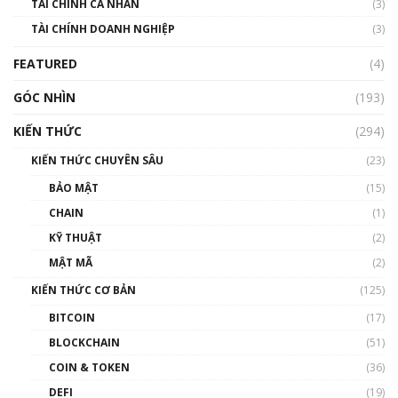
TÀI CHÍNH CÁ NHÂN
(3)
Nhìn lại năm 2022: Những sự kiện ảnh hưởng
TÀI CHÍNH DOANH NGHIỆP
đến hệ sinh thái tiền mã hoá | Phổ cập
(3)
Blockchain
FEATURED
(4)
00:15:29
GÓC NHÌN
Nhìn lại năm 2022: Những nhân vật ảnh
(193)
hưởng nhất hệ sinh thái tiền mã hoá | Phổ
cập Blockchain
KIẾN THỨC
(294)
00:16:07
KIẾN THỨC CHUYÊN SÂU
(23)
Talkshow 27: Ranh giới giữa tầm ảnh hưởng
BẢO MẬT
(15)
và sự thao túng giá | Phổ cập Blockchain
CHAIN
(1)
01:35:05
KỸ THUẬT
(2)
Nhân sự tương lại ngành Blockchain Việt
MẬT MÃ
(2)
Nam | Phổ cập Blockchain
KIẾN THỨC CƠ BẢN
(125)
00:43:47
BITCOIN
(17)
Blockchain đang được ứng dụng ở Việt Nam
BLOCKCHAIN
(51)
như thể nào?
COIN & TOKEN
(36)
00:39:31
DEFI
(19)