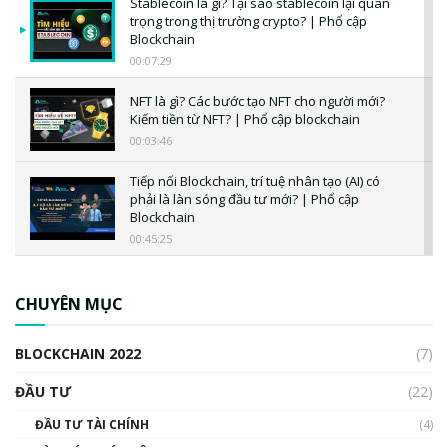
Stablecoin là gì? Tại sao stablecoin lại quan
trọng trong thị trường crypto? | Phổ cập
Blockchain
00:07:29
NFT là gì? Các bước tạo NFT cho người mới?
Kiếm tiền từ NFT? | Phổ cập blockchain
00:03:46
Tiếp nối Blockchain, trí tuệ nhân tạo (AI) có
phải là làn sóng đầu tư mới? | Phổ cập
Blockchain
00:45:25
CBDC là gì? Tổng quan về CBDC? Tại sao
ngân hàng trung ương lại quan trọng? | Phổ
CHUYÊN MỤC
cập Blockchain
00:04:38
BLOCKCHAIN 2022
(7)
Triển vọng nào cho Bitcoin. Thị trường liệu có
uptrend trong năm 2023? | Phổ cập
ĐẦU TƯ
(22)
Blockchain
ĐẦU TƯ TÀI CHÍNH
(4)
00:02:14