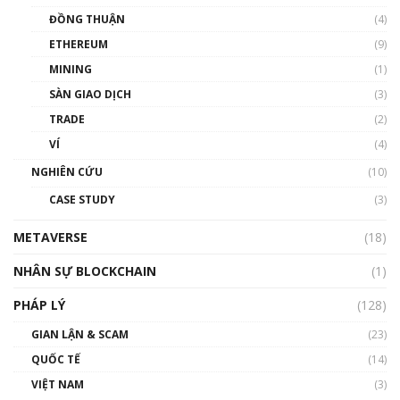
Chìa khóa mở lối cơ hội trước các quĩ đầu tư |
ĐỒNG THUẬN
(4)
Phổ cập Blockchain
ETHEREUM
(9)
00:35:11
MINING
(1)
Talkshow 20: Biến động giá của tài sản truyền
SÀN GIAO DỊCH
(3)
thống & Crypto qua các cuộc chiến | Phổ cập
Blockchain
TRADE
(2)
01:34:46
VÍ
(4)
Talkshow 19: GameFi Việt Nam – Báo động
NGHIÊN CỨU
(10)
đỏ
CASE STUDY
(3)
01:24:45
METAVERSE
(18)
Talkshow18: Làn sóng tài năng Việt trở về từ
Silicon Valley - Sức bật mới cho Việt Nam
NHÂN SỰ BLOCKCHAIN
(1)
01:32:59
PHÁP LÝ
(128)
Talkshow17: Mùa đông Crypto – Chiếc khăn
GIAN LẬN & SCAM
gió ấm
(23)
01:40:40
QUỐC TẾ
(14)
VIỆT NAM
(3)
Talkshow 16: Làn sóng số tại Việt Nam và thế