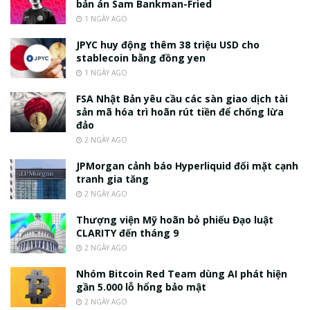
bản án Sam Bankman-Fried
1 NGÀY AGO
JPYC huy động thêm 38 triệu USD cho
stablecoin bằng đồng yen
1 NGÀY AGO
FSA Nhật Bản yêu cầu các sàn giao dịch tài
sản mã hóa trì hoãn rút tiền để chống lừa
đảo
2 NGÀY AGO
JPMorgan cảnh báo Hyperliquid đối mặt cạnh
tranh gia tăng
2 NGÀY AGO
Thượng viện Mỹ hoãn bỏ phiếu Đạo luật
CLARITY đến tháng 9
2 NGÀY AGO
Nhóm Bitcoin Red Team dùng AI phát hiện
gần 5.000 lỗ hổng bảo mật
2 NGÀY AGO