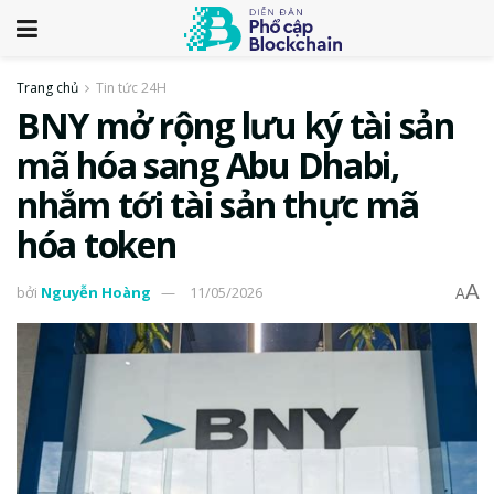
Trang chủ
Tin tức 24H
BNY mở rộng lưu ký tài sản
mã hóa sang Abu Dhabi,
nhắm tới tài sản thực mã
hóa token
A
bởi
Nguyễn Hoàng
11/05/2026
A