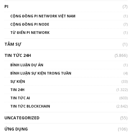
giới
PI
(7)
01:49:30
CỘNG ĐỒNG PI NETWORK VIỆT NAM
(1)
Talkshow 14: MemeCoin – Trò đùa tỷ đô
CỘNG ĐỒNG PI NODE
(7)
#phocapblockchain #PCB #meme
TỪ ĐIỂN PI NETWORK
(1)
01:29:26
TÂM SỰ
(1)
TIN TỨC 24H
(5.866)
BÌNH LUẬN DỰ ÁN
(1)
BÌNH LUẬN SỰ KIỆN TRONG TUẦN
(4)
SỰ KIỆN
(33)
TIN 24H
(1.322)
TIN TỨC AI
(603)
TIN TỨC BLOCKCHAIN
(2.842)
UNCATEGORIZED
(55)
ỨNG DỤNG
(106)