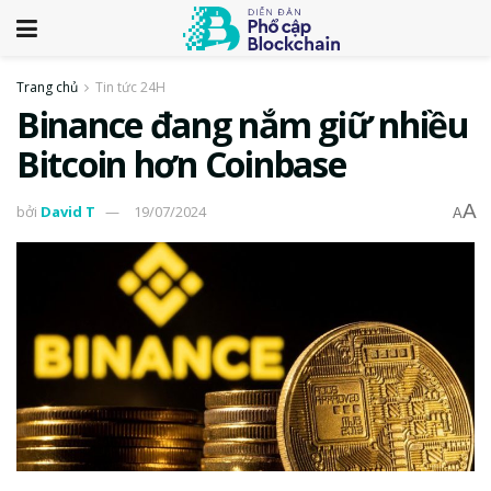
Trang chủ
Tin tức 24H
Binance đang nắm giữ nhiều
Bitcoin hơn Coinbase
A
bởi
David T
19/07/2024
A