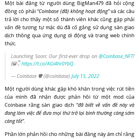
Một bài đăng từ người dùng BigMan479 đã hỏi cộng
đồng có phải
“Coinbase (đã) không hoạt động”
và các câu
trả lời cho thấy một số thành viên khác cũng gặp phải
vấn đề tương tự mặc dù đã cố gắng sử dụng sàn giao
dịch thông qua ứng dụng di động và trang web chính
thức.
Launching Soon: Our first-ever drop on
@Coinbase_NFT
!
🖼️👇
https://t.co/AGI4hr0YbQ
— Coinbase 🛡️ (@coinbase)
July 15, 2022
Một người dùng khác gặp khó khăn trong việc rút tiền
của mình đã nhận được phản hồi từ một mod của
Coinbase rằng sàn giao dịch
“đã biết về vấn đề này và
đang làm việc để đưa mọi thứ trở lại bình thường càng sớm
càng tốt”
.
Phần lớn phản hồi cho những bài đăng này ám chỉ rằng