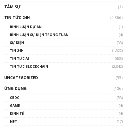
TÂM SỰ
(1)
TIN TỨC 24H
(5.866)
BÌNH LUẬN DỰ ÁN
(1)
BÌNH LUẬN SỰ KIỆN TRONG TUẦN
(4)
SỰ KIỆN
(33)
TIN 24H
(1.322)
TIN TỨC AI
(603)
TIN TỨC BLOCKCHAIN
(2.842)
UNCATEGORIZED
(55)
ỨNG DỤNG
(106)
CBDC
(53)
GAME
(4)
KINH TẾ
(4)
NFT
(17)