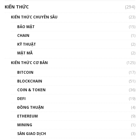
hưởng nhất hệ sinh thái tiền mã hoá | Phổ
cập Blockchain
KIẾN THỨC
(294)
00:16:07
KIẾN THỨC CHUYÊN SÂU
(23)
Talkshow 27: Ranh giới giữa tầm ảnh hưởng
BẢO MẬT
(15)
và sự thao túng giá | Phổ cập Blockchain
CHAIN
(1)
01:35:05
KỸ THUẬT
(2)
Nhân sự tương lại ngành Blockchain Việt
MẬT MÃ
(2)
Nam | Phổ cập Blockchain
KIẾN THỨC CƠ BẢN
(125)
00:43:47
BITCOIN
(17)
Blockchain đang được ứng dụng ở Việt Nam
BLOCKCHAIN
(51)
như thể nào?
COIN & TOKEN
(36)
00:39:31
DEFI
(19)
Chìa khóa mở lối cơ hội trước các quĩ đầu tư |
ĐỒNG THUẬN
(4)
Phổ cập Blockchain
ETHEREUM
(9)
00:35:11
MINING
(1)
Talkshow 20: Biến động giá của tài sản truyền
SÀN GIAO DỊCH
(3)
thống & Crypto qua các cuộc chiến | Phổ cập