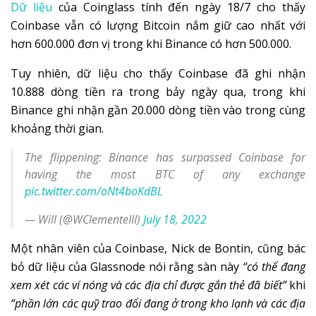
Dữ liệu
của Coinglass tính đến ngày 18/7 cho thấy
Coinbase vẫn có lượng Bitcoin nắm giữ cao nhất với
hơn 600.000 đơn vị trong khi Binance có hơn 500.000.
Tuy nhiên, dữ liệu cho thấy Coinbase đã ghi nhận
10.888 dòng tiền ra trong bảy ngày qua, trong khi
Binance ghi nhận gần 20.000 dòng tiền vào trong cùng
khoảng thời gian.
The flippening: Binance has surpassed Coinbase for
having the most BTC of any exchange
pic.twitter.com/oNt4boKdBL
— Will (@WClementeIII)
July 18, 2022
Một nhân viên của Coinbase, Nick de Bontin, cũng bác
bỏ dữ liệu của Glassnode nói rằng sàn này
“có thể đang
xem xét các ví nóng và các địa chỉ được gắn thẻ đã biết”
khi
“phần lớn các quỹ trao đổi đang ở trong kho lạnh và các địa