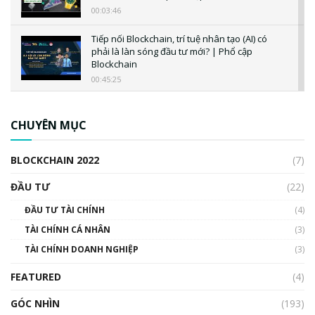
00:03:46
Tiếp nối Blockchain, trí tuệ nhân tạo (AI) có
phải là làn sóng đầu tư mới? | Phổ cập
Blockchain
00:45:25
CBDC là gì? Tổng quan về CBDC? Tại sao
ngân hàng trung ương lại quan trọng? | Phổ
CHUYÊN MỤC
cập Blockchain
00:04:38
BLOCKCHAIN 2022
(7)
Triển vọng nào cho Bitcoin. Thị trường liệu có
uptrend trong năm 2023? | Phổ cập
ĐẦU TƯ
(22)
Blockchain
ĐẦU TƯ TÀI CHÍNH
(4)
00:02:14
TÀI CHÍNH CÁ NHÂN
(3)
Nhìn lại năm 2022: Những sự kiện ảnh hưởng
TÀI CHÍNH DOANH NGHIỆP
đến hệ sinh thái tiền mã hoá | Phổ cập
(3)
Blockchain
FEATURED
(4)
00:15:29
GÓC NHÌN
Nhìn lại năm 2022: Những nhân vật ảnh
(193)