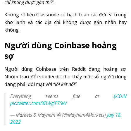
chỉ không được gắn thẻ”
.
Không rõ liệu Glassnode có hạch toán các đơn vị trong
kho lạnh và các địa chỉ không được gắn nhãn hay
không.
Người dùng Coinbase hoảng
sợ
Người dùng Coinbase trên Reddit đang hoảng sợ.
Nhóm trao đổi subReddit cho thấy một số người dùng
đang phải đối mặt với
“lỗi kết nối”
.
Everything seems fine at
$COIN
pic.twitter.com/XBWgiE7SvV
— Markets & Mayhem 🤖 (@Mayhem4Markets)
July 18,
2022