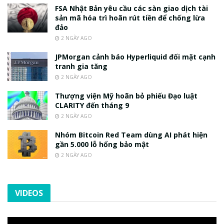
FSA Nhật Bản yêu cầu các sàn giao dịch tài
sản mã hóa trì hoãn rút tiền để chống lừa
đảo
2 NGÀY AGO
JPMorgan cảnh báo Hyperliquid đối mặt cạnh
tranh gia tăng
2 NGÀY AGO
Thượng viện Mỹ hoãn bỏ phiếu Đạo luật
CLARITY đến tháng 9
2 NGÀY AGO
Nhóm Bitcoin Red Team dùng AI phát hiện
gần 5.000 lỗ hổng bảo mật
2 NGÀY AGO
VIDEOS