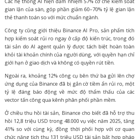
Các hệ thống AI hiện đảm nhiệm 57% cơ chế kiểm soát
gian lận của sàn, góp phần giảm 60–70% tỷ lệ gian lận
thẻ thanh toán so với mức chuẩn ngành.
Công ty cũng giới thiệu Binance AI Pro, sản phẩm tích
hợp kiểm soát rủi ro ngay ở cấp độ kiến trúc, trong đó
tài sản do AI agent quản lý được tách biệt hoàn toàn
khỏi tài khoản chính của người dùng, với quyền hạn chỉ
giới hạn ở giao dịch và không có quyền rút tiền.
Ngoài ra, khoảng 12% công cụ bên thứ ba gửi lên chợ
ứng dụng của Binance đã bị gắn cờ tiềm ẩn rủi ro, một
tỷ lệ đáng báo động về mức độ thẩm thấu của các
vector tấn công qua kênh phân phối phần mềm.
Ở chiều thu hồi tài sản, Binance cho biết đã hỗ trợ thu
hồi 12,8 triệu USD trong 48.000 vụ việc năm 2025, tăng
41% so với cùng kỳ, đồng thời phối hợp với cơ quan
chức năng tịch thu 131 triệu USD tài sản bất hợp pháp