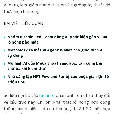
AI đang làm giảm mạnh chi phí và ngưỡng kỹ thuật để
thực hiện tấn công.
BÀI VIẾT LIÊN QUAN
Nhóm Bitcoin Red Team dùng AI phát hiện gần 5.000
lỗ hổng bảo mật
MetaMask ra mắt ví Agent Wallet cho giao dịch AI
tự động
Mô hình AI của Meta thoát sandbox, tấn công bên
thứ ba khi kiểm thử
Nhà sáng lập NFT Few and Far bị cáo buộc gian lận 10
triệu USD
Số liệu nội bộ của
Binance
phản ánh rõ nét sự thay đổi
về cấu trúc này. Chi phí khai thác lỗ hổng hợp đồng
thông minh hiện chỉ còn khoảng 1,22 USD mỗi hợp