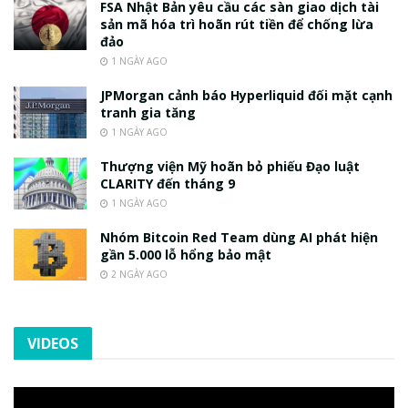
FSA Nhật Bản yêu cầu các sàn giao dịch tài
sản mã hóa trì hoãn rút tiền để chống lừa
đảo
1 NGÀY AGO
JPMorgan cảnh báo Hyperliquid đối mặt cạnh
tranh gia tăng
1 NGÀY AGO
Thượng viện Mỹ hoãn bỏ phiếu Đạo luật
CLARITY đến tháng 9
1 NGÀY AGO
Nhóm Bitcoin Red Team dùng AI phát hiện
gần 5.000 lỗ hổng bảo mật
2 NGÀY AGO
VIDEOS