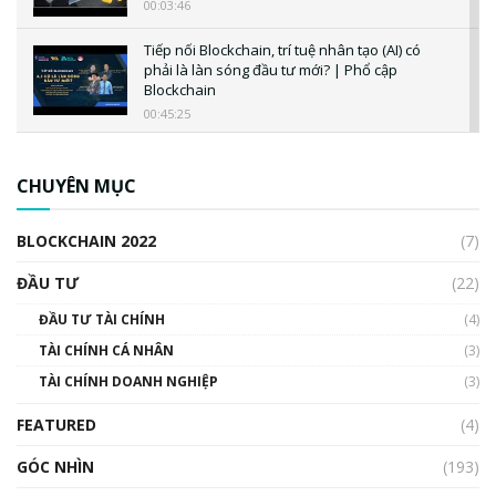
00:03:46
Tiếp nối Blockchain, trí tuệ nhân tạo (AI) có
phải là làn sóng đầu tư mới? | Phổ cập
Blockchain
00:45:25
CBDC là gì? Tổng quan về CBDC? Tại sao
ngân hàng trung ương lại quan trọng? | Phổ
CHUYÊN MỤC
cập Blockchain
00:04:38
BLOCKCHAIN 2022
(7)
Triển vọng nào cho Bitcoin. Thị trường liệu có
uptrend trong năm 2023? | Phổ cập
ĐẦU TƯ
(22)
Blockchain
ĐẦU TƯ TÀI CHÍNH
(4)
00:02:14
TÀI CHÍNH CÁ NHÂN
(3)
Nhìn lại năm 2022: Những sự kiện ảnh hưởng
TÀI CHÍNH DOANH NGHIỆP
đến hệ sinh thái tiền mã hoá | Phổ cập
(3)
Blockchain
FEATURED
(4)
00:15:29
GÓC NHÌN
Nhìn lại năm 2022: Những nhân vật ảnh
(193)
hưởng nhất hệ sinh thái tiền mã hoá | Phổ