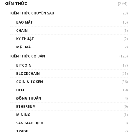
cập Blockchain
KIẾN THỨC
(294)
00:16:07
KIẾN THỨC CHUYÊN SÂU
(23)
Talkshow 27: Ranh giới giữa tầm ảnh hưởng
BẢO MẬT
(15)
và sự thao túng giá | Phổ cập Blockchain
CHAIN
(1)
01:35:05
KỸ THUẬT
(2)
Nhân sự tương lại ngành Blockchain Việt
MẬT MÃ
(2)
Nam | Phổ cập Blockchain
KIẾN THỨC CƠ BẢN
(125)
00:43:47
BITCOIN
(17)
Blockchain đang được ứng dụng ở Việt Nam
BLOCKCHAIN
(51)
như thể nào?
COIN & TOKEN
(36)
00:39:31
DEFI
(19)
Chìa khóa mở lối cơ hội trước các quĩ đầu tư |
ĐỒNG THUẬN
(4)
Phổ cập Blockchain
ETHEREUM
(9)
00:35:11
MINING
(1)
Talkshow 20: Biến động giá của tài sản truyền
SÀN GIAO DỊCH
(3)
thống & Crypto qua các cuộc chiến | Phổ cập
Blockchain
TRADE
(2)