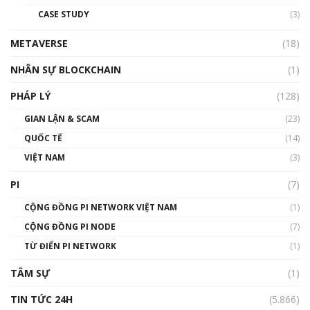
đỏ
CASE STUDY
(3)
01:24:45
METAVERSE
(18)
Talkshow18: Làn sóng tài năng Việt trở về từ
Silicon Valley - Sức bật mới cho Việt Nam
NHÂN SỰ BLOCKCHAIN
(1)
01:32:59
PHÁP LÝ
(128)
Talkshow17: Mùa đông Crypto – Chiếc khăn
GIAN LẬN & SCAM
gió ấm
(23)
01:40:40
QUỐC TẾ
(14)
VIỆT NAM
(3)
Talkshow 16: Làn sóng số tại Việt Nam và thế
giới
PI
(7)
01:49:30
CỘNG ĐỒNG PI NETWORK VIỆT NAM
(1)
Talkshow 14: MemeCoin – Trò đùa tỷ đô
CỘNG ĐỒNG PI NODE
(7)
#phocapblockchain #PCB #meme
TỪ ĐIỂN PI NETWORK
(1)
01:29:26
TÂM SỰ
(1)
TIN TỨC 24H
(5.866)