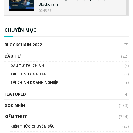
Blockchain
00:45:25
CBDC là gì? Tổng quan về CBDC? Tại sao
ngân hàng trung ương lại quan trọng? | Phổ
CHUYÊN MỤC
cập Blockchain
00:04:38
BLOCKCHAIN 2022
(7)
Triển vọng nào cho Bitcoin. Thị trường liệu có
uptrend trong năm 2023? | Phổ cập
ĐẦU TƯ
(22)
Blockchain
ĐẦU TƯ TÀI CHÍNH
(4)
00:02:14
TÀI CHÍNH CÁ NHÂN
(3)
Nhìn lại năm 2022: Những sự kiện ảnh hưởng
TÀI CHÍNH DOANH NGHIỆP
đến hệ sinh thái tiền mã hoá | Phổ cập
(3)
Blockchain
FEATURED
(4)
00:15:29
GÓC NHÌN
Nhìn lại năm 2022: Những nhân vật ảnh
(193)
hưởng nhất hệ sinh thái tiền mã hoá | Phổ
cập Blockchain
KIẾN THỨC
(294)
00:16:07
KIẾN THỨC CHUYÊN SÂU
(23)