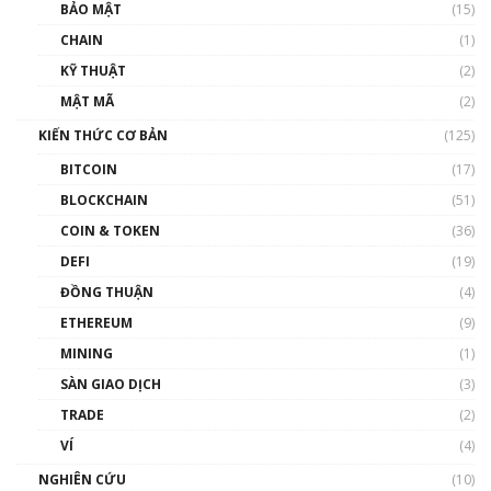
Talkshow 27: Ranh giới giữa tầm ảnh hưởng
BẢO MẬT
(15)
và sự thao túng giá | Phổ cập Blockchain
CHAIN
(1)
01:35:05
KỸ THUẬT
(2)
Nhân sự tương lại ngành Blockchain Việt
MẬT MÃ
(2)
Nam | Phổ cập Blockchain
KIẾN THỨC CƠ BẢN
(125)
00:43:47
BITCOIN
(17)
Blockchain đang được ứng dụng ở Việt Nam
BLOCKCHAIN
(51)
như thể nào?
COIN & TOKEN
(36)
00:39:31
DEFI
(19)
Chìa khóa mở lối cơ hội trước các quĩ đầu tư |
ĐỒNG THUẬN
(4)
Phổ cập Blockchain
ETHEREUM
(9)
00:35:11
MINING
(1)
Talkshow 20: Biến động giá của tài sản truyền
SÀN GIAO DỊCH
(3)
thống & Crypto qua các cuộc chiến | Phổ cập
Blockchain
TRADE
(2)
01:34:46
VÍ
(4)
Talkshow 19: GameFi Việt Nam – Báo động
NGHIÊN CỨU
(10)