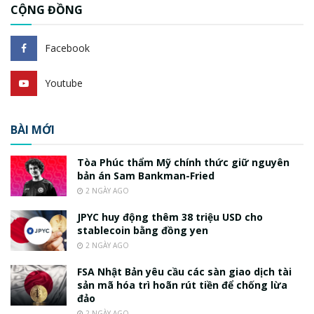
CỘNG ĐỒNG
Facebook
Youtube
BÀI MỚI
Tòa Phúc thẩm Mỹ chính thức giữ nguyên
bản án Sam Bankman-Fried
2 NGÀY AGO
JPYC huy động thêm 38 triệu USD cho
stablecoin bằng đồng yen
2 NGÀY AGO
FSA Nhật Bản yêu cầu các sàn giao dịch tài
sản mã hóa trì hoãn rút tiền để chống lừa
đảo
2 NGÀY AGO