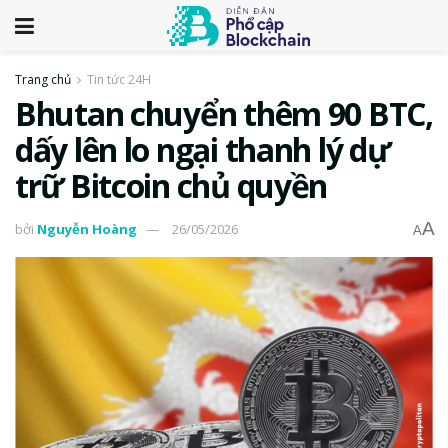
Trang chủ
Tin tức 24H
Bhutan chuyển thêm 90 BTC,
dấy lên lo ngại thanh lý dự
trữ Bitcoin chủ quyền
A
bởi
Nguyễn Hoàng
26/05/2026
A