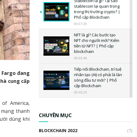
Stablecoin là gì? Tại sao
stablecoin lại quan trọng
trong thị trường crypto? |
Phổ cập Blockchain
00:07:29
NFT là gì? Các bước tạo
NFT cho người mới? Kiếm
tiền từ NFT? | Phổ cập
blockchain
00:03:46
Tiếp nối Blockchain, trí tuệ
s Fargo đang
nhân tạo (AI) có phải là làn
sóng đầu tư mới? | Phổ
nhà cung cấp
cập Blockchain
00:45:25
of America,
CBDC là gì? Tổng quan về
CBDC? Tại sao ngân hàng
u mạng thanh
trung ương lại quan trọng?
CHUYÊN MỤC
gười dùng khi
| Phổ cập Blockchain
00:04:38
BLOCKCHAIN 2022
(7)