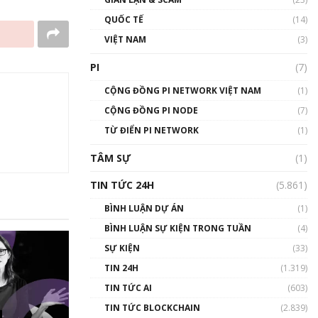
01:24:45
QUỐC TẾ
(14)
Talkshow18: Làn sóng tài
VIỆT NAM
(3)
năng Việt trở về từ Silicon
Valley - Sức bật mới cho
PI
(7)
Việt Nam
01:32:59
CỘNG ĐỒNG PI NETWORK VIỆT NAM
(1)
CỘNG ĐỒNG PI NODE
(7)
Talkshow17: Mùa đông
TỪ ĐIỂN PI NETWORK
Crypto – Chiếc khăn gió ấm
(1)
01:40:40
TÂM SỰ
(1)
Talkshow 16: Làn sóng số
TIN TỨC 24H
(5.861)
tại Việt Nam và thế giới
01:49:30
BÌNH LUẬN DỰ ÁN
(1)
BÌNH LUẬN SỰ KIỆN TRONG TUẦN
(4)
Talkshow 14: MemeCoin –
Trò đùa tỷ đô
SỰ KIỆN
(33)
#phocapblockchain #PCB
TIN 24H
(1.319)
#meme
TIN TỨC AI
(603)
01:29:26
TIN TỨC BLOCKCHAIN
(2.839)