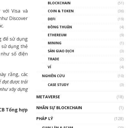
Nhân sự tương lại ngành
BLOCKCHAIN
(51)
Blockchain Việt Nam | Phổ
 với Visa và
cập Blockchain
COIN & TOKEN
(36)
00:43:47
 như Discover
DEFI
(19)
c.
ĐỒNG THUẬN
(4)
Blockchain đang được ứng
dụng ở Việt Nam như thể
ETHEREUM
(9)
nào?
ng để sử dụng
MINING
(1)
00:39:31
, sử dụng thẻ
SÀN GIAO DỊCH
(3)
 như số điện
Chìa khóa mở lối cơ hội
TRADE
(2)
trước các quĩ đầu tư | Phổ
cập Blockchain
VÍ
(4)
00:35:11
này rằng, các
NGHIÊN CỨU
(10)
ể đạt được trải
Talkshow 20: Biến động
CASE STUDY
(3)
giá của tài sản truyền
 như xây dựng
thống & Crypto qua các
METAVERSE
cuộc chiến | Phổ cập
(18)
Blockchain
NHÂN SỰ BLOCKCHAIN
(1)
01:34:46
CB Tổng hợp
PHÁP LÝ
(128)
Talkshow 19: GameFi Việt
Nam – Báo động đỏ
GIAN LẬN & SCAM
(23)