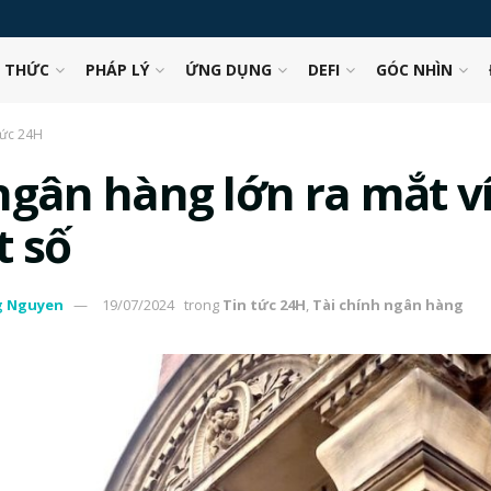
N THỨC
PHÁP LÝ
ỨNG DỤNG
DEFI
GÓC NHÌN
tức 24H
ngân hàng lớn ra mắt ví
t số
g Nguyen
19/07/2024
trong
Tin tức 24H
,
Tài chính ngân hàng