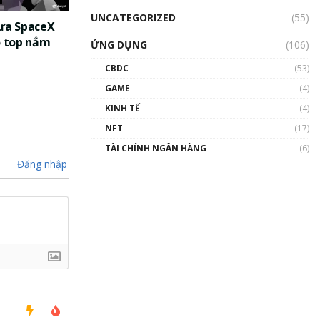
UNCATEGORIZED
(55)
đưa SpaceX
o top nắm
ỨNG DỤNG
(106)
CBDC
(53)
GAME
(4)
KINH TẾ
(4)
NFT
(17)
TÀI CHÍNH NGÂN HÀNG
(6)
Đăng nhập