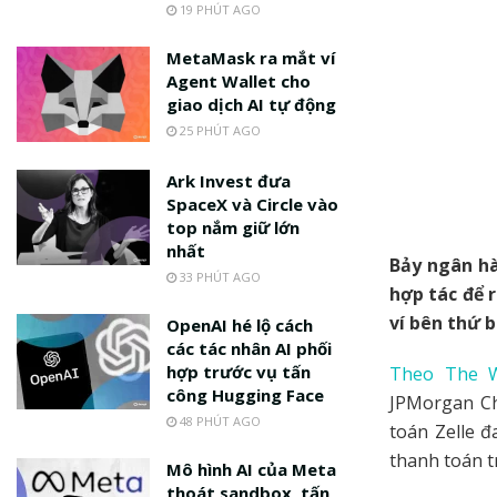
19 PHÚT AGO
MetaMask ra mắt ví
Agent Wallet cho
giao dịch AI tự động
25 PHÚT AGO
Ark Invest đưa
SpaceX và Circle vào
top nắm giữ lớn
nhất
Bảy ngân hà
33 PHÚT AGO
hợp tác để 
ví bên thứ 
OpenAI hé lộ cách
các tác nhân AI phối
hợp trước vụ tấn
Theo The Wa
công Hugging Face
JPMorgan Ch
48 PHÚT AGO
toán Zelle đ
thanh toán t
Mô hình AI của Meta
thoát sandbox, tấn