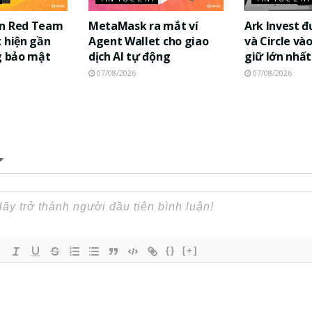
in Red Team
MetaMask ra mắt ví
Ark Invest 
 hiện gần
Agent Wallet cho giao
và Circle và
g bảo mật
dịch AI tự động
giữ lớn nhất
07/08/2026
07/08/2026
{}
[+]