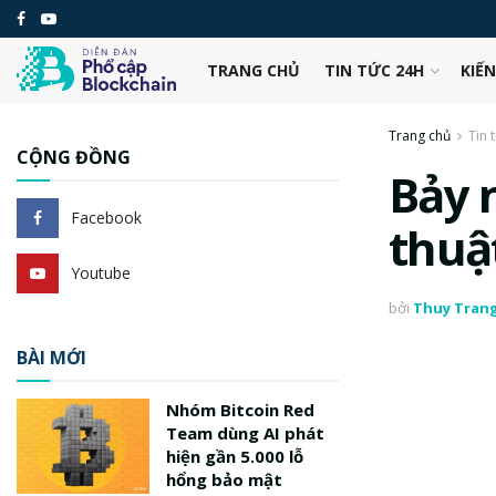
TRANG CHỦ
TIN TỨC 24H
KIẾ
Trang chủ
Tin 
CỘNG ĐỒNG
Bảy 
Facebook
thuậ
Youtube
bởi
Thuy Tran
BÀI MỚI
Nhóm Bitcoin Red
Team dùng AI phát
hiện gần 5.000 lỗ
hổng bảo mật