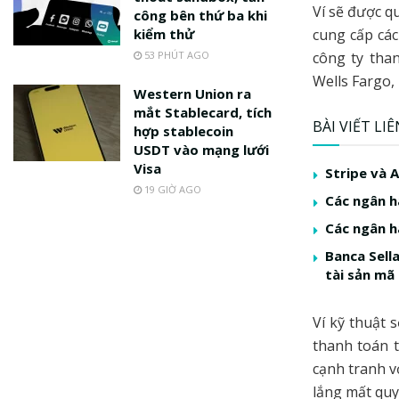
Ví sẽ được q
công bên thứ ba khi
kiểm thử
cung cấp các
53 PHÚT AGO
công ty tha
Wells Fargo,
Western Union ra
mắt Stablecard, tích
BÀI VIẾT LI
hợp stablecoin
USDT vào mạng lưới
Visa
Stripe và 
19 GIỜ AGO
Các ngân h
Các ngân h
Banca Sell
tài sản mã
Ví kỹ thuật 
thanh toán t
cạnh tranh v
lắng mất quy