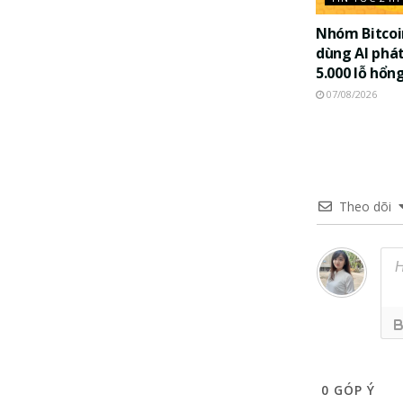
Nhóm Bitco
dùng AI phát
5.000 lỗ hổn
07/08/2026
Theo dõi
0
GÓP Ý