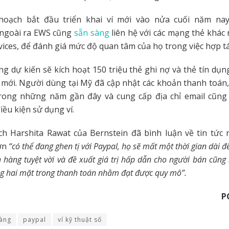
oạch bắt đầu triển khai ví mới vào nửa cuối năm nay
 ngoài ra EWS cũng
sẵn sàng
liên hệ với các mạng thẻ khác
rvices, để đánh giá mức độ quan tâm của họ trong việc hợp tá
g dự kiến ​​sẽ kích hoạt 150 triệu thẻ ghi nợ và thẻ tín dụ
í mới. Người dùng tại Mỹ đã cập nhật các khoản thanh toán
trong những năm gần đây và cung cấp địa chỉ email cũng
iều kiện sử dụng ví.
h Harshita Rawat của Bernstein đã bình luận về tin tức 
ớn
“có thể đang ghen tị với Paypal, họ sẽ mất một thời gian dài đ
 hàng tuyệt vời và đề xuất giá trị hấp dẫn cho người bán cũng
g hai mặt trong thanh toán nhằm đạt được quy mô”.
P
àng
paypal
ví kỹ thuật số