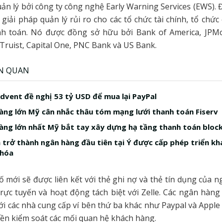
uản lý bởi công ty công nghệ Early Warning Services (EWS). Đ
 giải pháp quản lý rủi ro cho các tổ chức tài chính, tổ chức
nh toán. Nó được đồng sở hữu bởi Bank of America, JPM
 Truist, Capital One, PNC Bank và US Bank.
ÊN QUAN
Advent đề nghị 53 tỷ USD để mua lại PayPal
àng lớn Mỹ cân nhắc thâu tóm mạng lưới thanh toán Fiserv
àng lớn nhất Mỹ bắt tay xây dựng hạ tầng thanh toán bloc
a trở thành ngân hàng đầu tiên tại Ý được cấp phép triển kha
 hóa
số mới sẽ được liên kết với thẻ ghi nợ và thẻ tín dụng của 
rực tuyến và hoạt động tách biệt với Zelle. Các ngân hàng
ới các nhà cung cấp ví bên thứ ba khác như Paypal và Apple 
ền kiểm soát các mối quan hệ khách hàng.