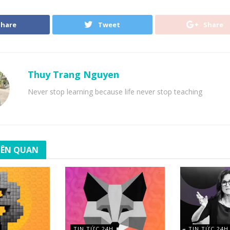
Share
Tweet
Share
Thuy Trang Nguyen
Never stop learning because life never stop teaching
LIÊN QUAN
TIN TỨC 24H
TIN TỨC 24H