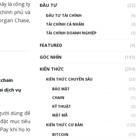
Triển vọng nào cho
ây là công ty
ĐẦU TƯ
(22)
Bitcoin. Thị trường liệu có
 chính phủ và
uptrend trong năm 2023? |
ĐẦU TƯ TÀI CHÍNH
(4)
Phổ cập Blockchain
organ Chase,
TÀI CHÍNH CÁ NHÂN
(3)
00:02:14
TÀI CHÍNH DOANH NGHIỆP
(3)
Nhìn lại năm 2022: Những
sự kiện ảnh hưởng đến hệ
FEATURED
(4)
sinh thái tiền mã hoá |
Phổ cập Blockchain
GÓC NHÌN
(193)
00:15:29
KIẾN THỨC
(294)
Nhìn lại năm 2022: Những
nhân vật ảnh hưởng nhất
KIẾN THỨC CHUYÊN SÂU
(23)
kchain
hệ sinh thái tiền mã hoá |
Phổ cập Blockchain
BẢO MẬT
(15)
i dịch vụ
00:16:07
CHAIN
(1)
Talkshow 27: Ranh giới
KỸ THUẬT
(2)
giữa tầm ảnh hưởng và sự
người dùng để
MẬT MÃ
(2)
thao túng giá | Phổ cập
 đặt mục tiêu
Blockchain
KIẾN THỨC CƠ BẢN
(125)
Pay khi họ lo
01:35:05
BITCOIN
(17)