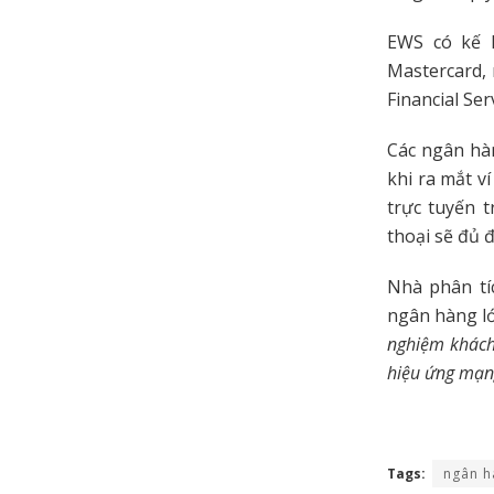
EWS có kế h
Mastercard,
Financial Se
Các ngân hàn
khi ra mắt v
trực tuyến 
thoại sẽ đủ đ
Nhà phân tíc
ngân hàng l
nghiệm khách
hiệu ứng mạn
Tags:
ngân h