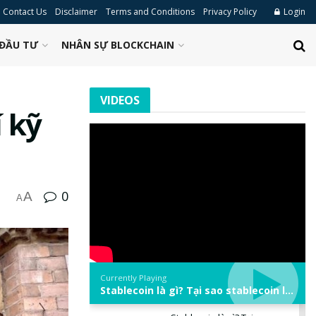
Contact Us
Disclaimer
Terms and Conditions
Privacy Policy
Login
ĐẦU TƯ
NHÂN SỰ BLOCKCHAIN
VIDEOS
 kỹ
0
A
A
Currently Playing
Stablecoin là gì? Tại sao stablecoin lại quan trọng trong thị trường crypto? | Phổ cập Blockchain