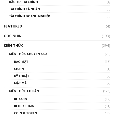
ĐẦU TƯ TÀI CHÍNH
(4)
00:02:14
TÀI CHÍNH CÁ NHÂN
(3)
Nhìn lại năm 2022: Những sự kiện ảnh hưởng
TÀI CHÍNH DOANH NGHIỆP
đến hệ sinh thái tiền mã hoá | Phổ cập
(3)
Blockchain
FEATURED
(4)
00:15:29
GÓC NHÌN
Nhìn lại năm 2022: Những nhân vật ảnh
(193)
hưởng nhất hệ sinh thái tiền mã hoá | Phổ
cập Blockchain
KIẾN THỨC
(294)
00:16:07
KIẾN THỨC CHUYÊN SÂU
(23)
Talkshow 27: Ranh giới giữa tầm ảnh hưởng
BẢO MẬT
(15)
và sự thao túng giá | Phổ cập Blockchain
CHAIN
(1)
01:35:05
KỸ THUẬT
(2)
Nhân sự tương lại ngành Blockchain Việt
MẬT MÃ
(2)
Nam | Phổ cập Blockchain
KIẾN THỨC CƠ BẢN
(125)
00:43:47
BITCOIN
(17)
Blockchain đang được ứng dụng ở Việt Nam
BLOCKCHAIN
(51)
như thể nào?
COIN & TOKEN
(36)
00:39:31