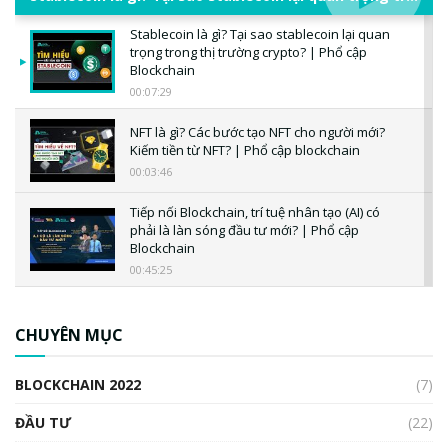
Stablecoin là gì? Tại sao stablecoin lại quan
trọng trong thị trường crypto? | Phổ cập
Blockchain
00:07:29
NFT là gì? Các bước tạo NFT cho người mới?
Kiếm tiền từ NFT? | Phổ cập blockchain
00:03:46
Tiếp nối Blockchain, trí tuệ nhân tạo (AI) có
phải là làn sóng đầu tư mới? | Phổ cập
Blockchain
00:45:25
CBDC là gì? Tổng quan về CBDC? Tại sao
ngân hàng trung ương lại quan trọng? | Phổ
CHUYÊN MỤC
cập Blockchain
00:04:38
BLOCKCHAIN 2022
(7)
Triển vọng nào cho Bitcoin. Thị trường liệu có
uptrend trong năm 2023? | Phổ cập
ĐẦU TƯ
(22)
Blockchain