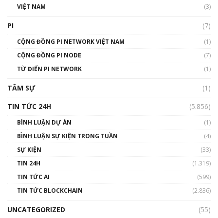
VIỆT NAM
(3)
Talkshow 16: Làn sóng số tại Việt Nam và thế
giới
PI
(7)
01:49:30
CỘNG ĐỒNG PI NETWORK VIỆT NAM
(1)
Talkshow 14: MemeCoin – Trò đùa tỷ đô
CỘNG ĐỒNG PI NODE
(7)
#phocapblockchain #PCB #meme
TỪ ĐIỂN PI NETWORK
(1)
01:29:26
TÂM SỰ
(1)
TIN TỨC 24H
(5.856)
BÌNH LUẬN DỰ ÁN
(1)
BÌNH LUẬN SỰ KIỆN TRONG TUẦN
(4)
SỰ KIỆN
(33)
TIN 24H
(1.319)
TIN TỨC AI
(599)
TIN TỨC BLOCKCHAIN
(2.836)
UNCATEGORIZED
(55)