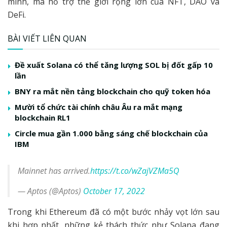
minh, mã hỗ trợ thế giới rộng lớn của NFT, DAO và
DeFi.
BÀI VIẾT LIÊN QUAN
Đề xuất Solana có thể tăng lượng SOL bị đốt gấp 10
lần
BNY ra mắt nền tảng blockchain cho quỹ token hóa
Mười tổ chức tài chính châu Âu ra mắt mạng
blockchain RL1
Circle mua gần 1.000 bằng sáng chế blockchain của
IBM
Mainnet has arrived.
https://t.co/wZajVZMa5Q
— Aptos (@Aptos)
October 17, 2022
Trong khi Ethereum đã có một bước nhảy vọt lớn sau
khi hợp nhất, những kẻ thách thức như Solana đang