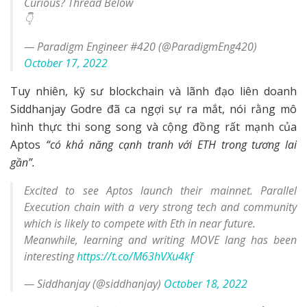
Curious? Thread Below
👇
— Paradigm Engineer #420 (@ParadigmEng420)
October 17, 2022
Tuy nhiên, kỹ sư blockchain và lãnh đạo liên doanh
Siddhanjay Godre đã ca ngợi sự ra mắt, nói rằng mô
hình thực thi song song và cộng đồng rất mạnh của
Aptos
“có khả năng cạnh tranh với ETH trong tương lai
gần”.
Excited to see Aptos launch their mainnet. Parallel
Execution chain with a very strong tech and community
which is likely to compete with Eth in near future.
Meanwhile, learning and writing MOVE lang has been
interesting
https://t.co/M63hVXu4kf
— Siddhanjay (@siddhanjay)
October 18, 2022