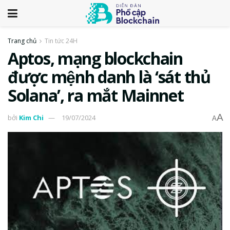
Trang chủ
Tin tức 24H
Aptos, mạng blockchain
được mệnh danh là ‘sát thủ
Solana’, ra mắt Mainnet
A
bởi
Kim Chi
19/07/2024
A