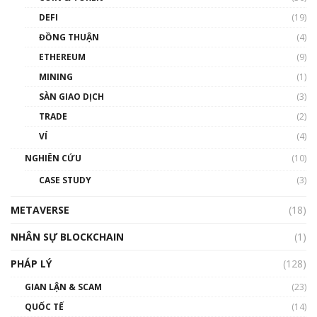
DEFI
(19)
Chìa khóa mở lối cơ hội trước các quĩ đầu tư |
ĐỒNG THUẬN
(4)
Phổ cập Blockchain
ETHEREUM
(9)
00:35:11
MINING
(1)
Talkshow 20: Biến động giá của tài sản truyền
SÀN GIAO DỊCH
(3)
thống & Crypto qua các cuộc chiến | Phổ cập
Blockchain
TRADE
(2)
01:34:46
VÍ
(4)
Talkshow 19: GameFi Việt Nam – Báo động
NGHIÊN CỨU
(10)
đỏ
CASE STUDY
(3)
01:24:45
METAVERSE
(18)
Talkshow18: Làn sóng tài năng Việt trở về từ
Silicon Valley - Sức bật mới cho Việt Nam
NHÂN SỰ BLOCKCHAIN
(1)
01:32:59
PHÁP LÝ
(128)
Talkshow17: Mùa đông Crypto – Chiếc khăn
GIAN LẬN & SCAM
gió ấm
(23)
01:40:40
QUỐC TẾ
(14)