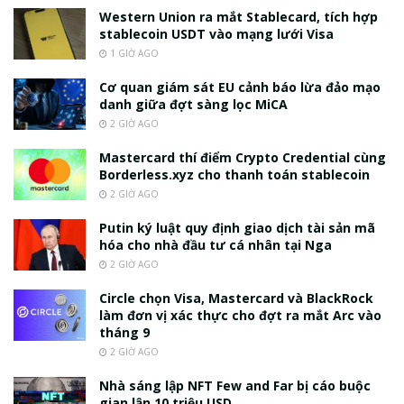
Western Union ra mắt Stablecard, tích hợp
stablecoin USDT vào mạng lưới Visa
1 GIỜ AGO
Cơ quan giám sát EU cảnh báo lừa đảo mạo
danh giữa đợt sàng lọc MiCA
2 GIỜ AGO
Mastercard thí điểm Crypto Credential cùng
Borderless.xyz cho thanh toán stablecoin
2 GIỜ AGO
Putin ký luật quy định giao dịch tài sản mã
hóa cho nhà đầu tư cá nhân tại Nga
2 GIỜ AGO
Circle chọn Visa, Mastercard và BlackRock
làm đơn vị xác thực cho đợt ra mắt Arc vào
tháng 9
2 GIỜ AGO
Nhà sáng lập NFT Few and Far bị cáo buộc
gian lận 10 triệu USD